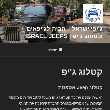
דילוג
לתוכן
ג'יפי ישראל – הבית לג'יפאים
ולמותג ג'יפ | ISRAEL JEEPS
תפריט
קטלוג ג'יפ
קטלוג Jeep אספנות
ראשית אספנו את כל
קטלוגי ג'יפ
משנת 1970 ועד תום תקופת
הבעלות של אמריקן-מוטורס החברה שהפכה את המותג
המופלא הזה לאייקוני וייצרה לאורך השנים את דגמי ג'יפי