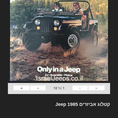
»
›
‹
«
1
של
18
קטלוג אביזרים Jeep 1985