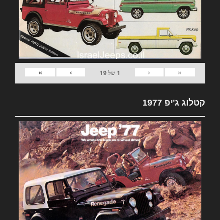
»
›
‹
«
1
של
19
קטלוג ג'יפ 1977