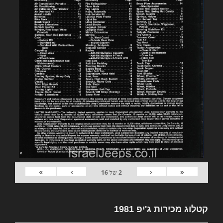
»
›
‹
«
2
של
16
קטלוג מכירות ג'יפ 1981