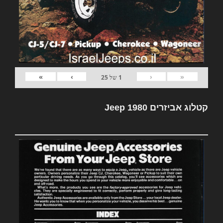
»
›
‹
«
1
של
25
קטלוג אביזרים Jeep 1980