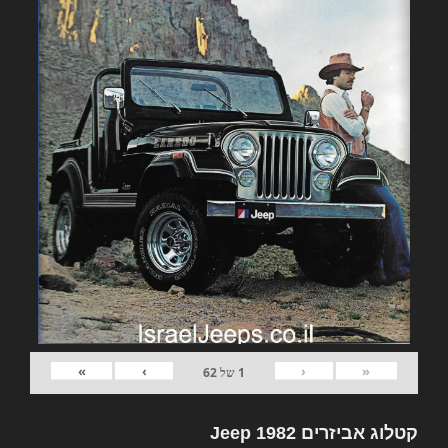
»
›
‹
«
1
של
62
קטלוג אביזרים 1982 Jeep