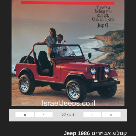
»
›
‹
«
1
של
27
קטלוג אביזרים Jeep 1986