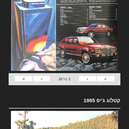
»
›
‹
«
2
של
20
קטלוג ג'יפ 1985