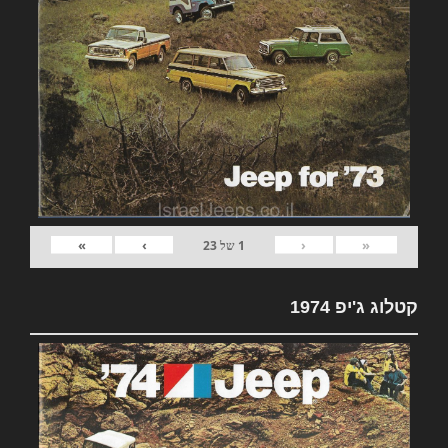
»
›
‹
«
1
של
23
קטלוג ג'יפ 1974