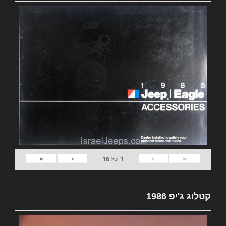
»
›
‹
«
1
של
16
קטלוג ג'יפ 1986