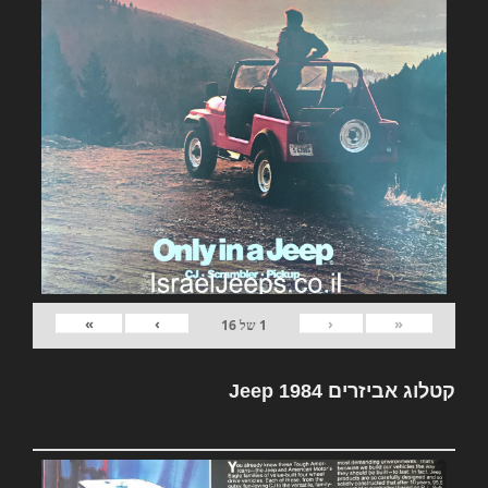
»
›
‹
«
1
של
16
קטלוג אביזרים Jeep 1984