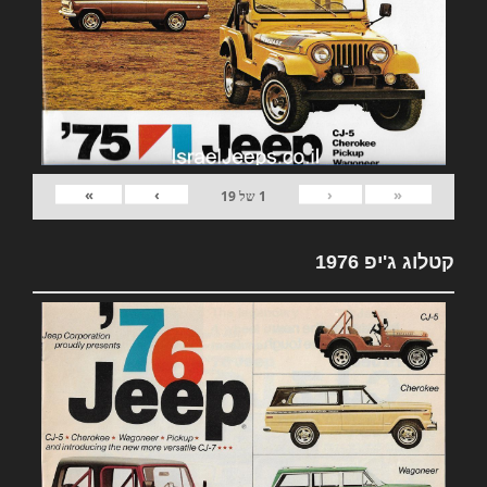
»
›
‹
«
1
של
19
קטלוג ג'יפ 1976