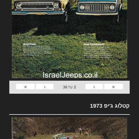
»
›
‹
«
2
של
36
קטלוג ג'יפ 1973