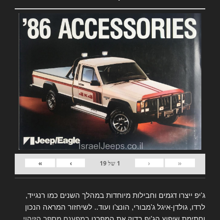
»
›
‹
«
1
של
19
ג'יפ ייצרו דגמים וחבילות מיוחדות במהלך השנים כמו רנגייד,
לרדו, גולדן-איגל ג'מבורי, הונצ'ו ועוד.. לשיחזור המראה הנכון
וחתימת שיפוץ הג'יפ בדוק את המפרט
במפענח מספר הזיהוי