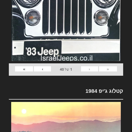
»
›
‹
«
1
של
40
קטלוג ג'יפ 1984