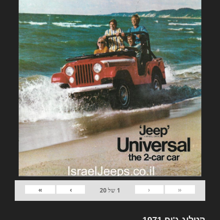
»
›
‹
«
1
של
20