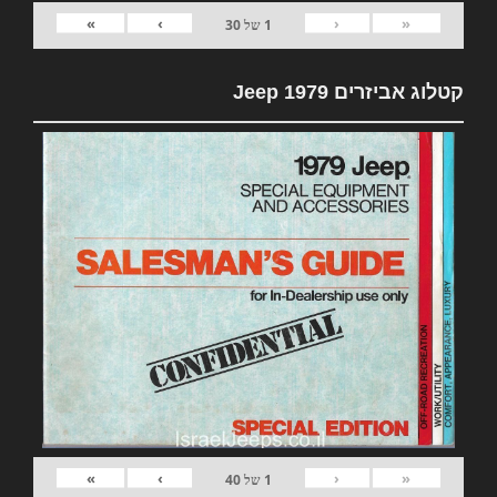
»
›
‹
«
1
של
30
קטלוג אביזרים 1979 Jeep
»
›
‹
«
1
של
40