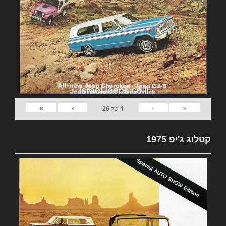
»
›
‹
«
1
של
26
קטלוג ג'יפ 1975