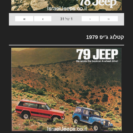
»
›
‹
«
1
של
31
קטלוג ג'יפ 1979