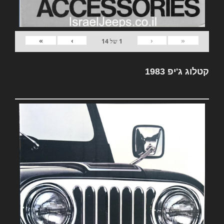
»
›
‹
«
1
של
14
קטלוג ג'יפ 1983