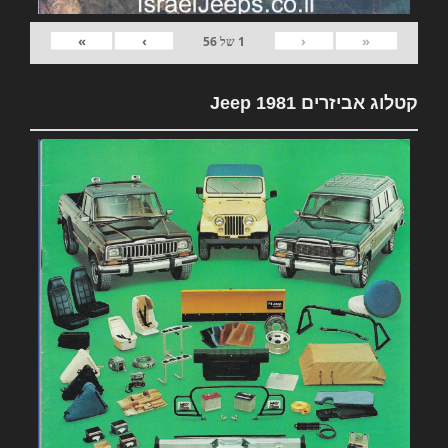
»
›
‹
«
1
של
56
קטלוג אביזרים 1981 Jeep