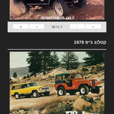
»
›
‹
«
1
של
36
קטלוג ג'יפ 1978