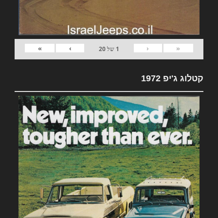
»
›
‹
«
1
של
20
קטלוג ג'יפ 1972