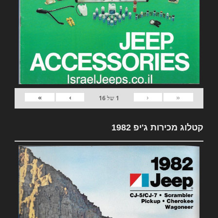
»
›
‹
«
1
של
16
קטלוג מכירות ג'יפ 1982