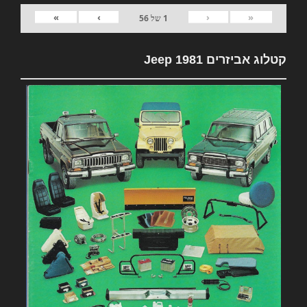
»
›
‹
«
1
של
56
קטלוג אביזרים 1981 Jeep