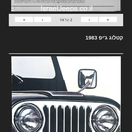
»
›
‹
«
2
של
14
קטלוג ג'יפ 1983