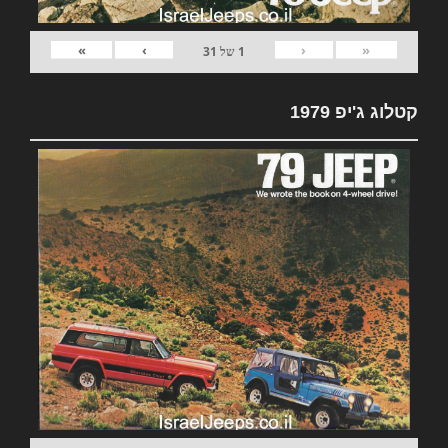
»
›
‹
«
1
של
31
קטלוג ג'יפ 1979