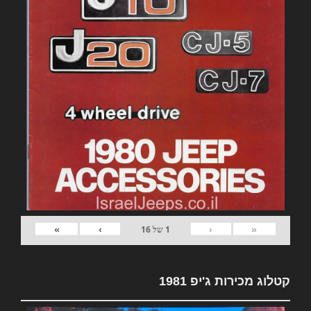
»
›
‹
«
1
של
16
קטלוג מכירות ג'יפ 1981