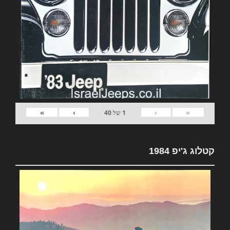
»
›
‹
«
1
של
40
קטלוג ג'יפ 1984