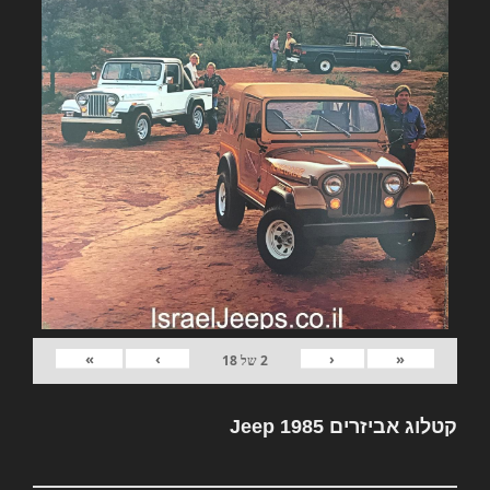
»
›
‹
«
2
של
18
קטלוג אביזרים Jeep 1985