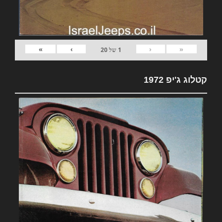
»
›
‹
«
1
של
20
קטלוג ג'יפ 1972