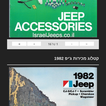
»
›
‹
«
1
של
16
קטלוג מכירות ג'יפ 1982