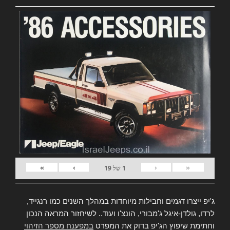
»
›
‹
«
1
של
19
ג'יפ ייצרו דגמים וחבילות מיוחדות במהלך השנים כמו רנגייד,
לרדו, גולדן-איגל ג'מבורי, הונצ'ו ועוד.. לשיחזור המראה הנכון
וחתימת שיפוץ הג'יפ בדוק את המפרט
במפענח מספר הזיהוי