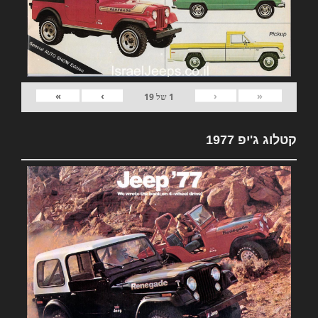
»
›
‹
«
1
של
19
קטלוג ג'יפ 1977