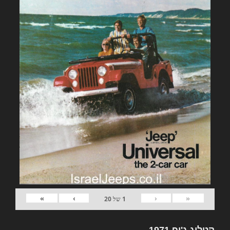
»
›
‹
«
1
של
20