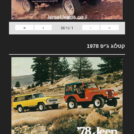
»
›
‹
«
1
של
36
קטלוג ג'יפ 1978