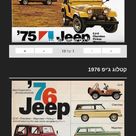
»
›
‹
«
1
של
19
קטלוג ג'יפ 1976