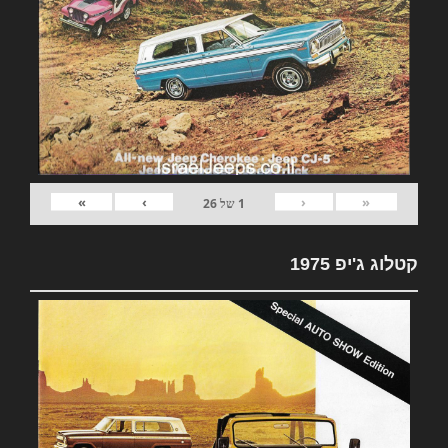
»
›
‹
«
1
של
26
קטלוג ג'יפ 1975