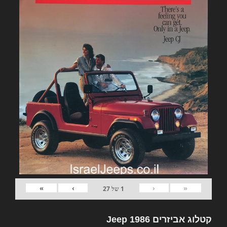
»
›
‹
«
1
של
27
קטלוג אביזרים Jeep 1986