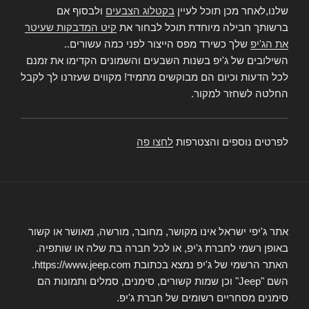
שלנו,לאחר מכן תוכל לעיין
בקטלוג הצבעים
ולבסוף אם
ברשותך חבילה מיוחדת תוכל לבחור את
קיט המדבקות שעיטר
את הג'יפ
שלך כשירד מפס הייצור לפני כמה עשורים..
השילובים של ג'יפ בשנות השבעים והשמונים הקדימו את זמנם
לכל הדעות וכיום הם מבוקשים מתמיד! מקווים שעזרנו לך לקבל
החלטה לשחזר למקור.
לפרטים נוספים והצטרפות
לחצו פה
אתר ג'יפי ישראל אינו מקושר, מחובר, מורשה, מאושר או קשור
באופן רשמי לחברת ג'יפ, או לכל חברה בת שלה או שותפיה.
האתר הרשמי של ג'יפ נמצא בכתובת https://www.jeep.com.
השם "Jeep" וכן שמות קשורים, סימנים, סמלים ותמונות הם
סימנים מסחריים רשומים של חברת ג'יפ.