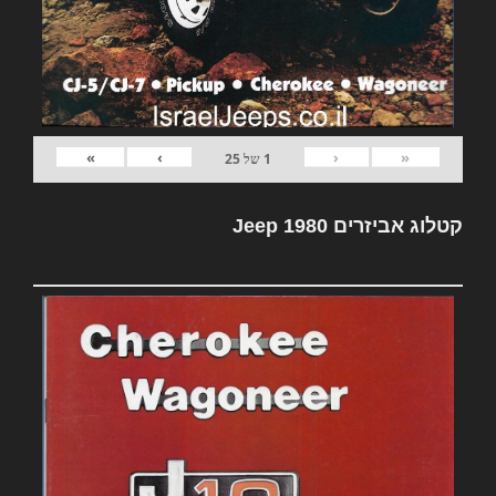
»
›
‹
«
1
של
25
קטלוג אביזרים Jeep 1980