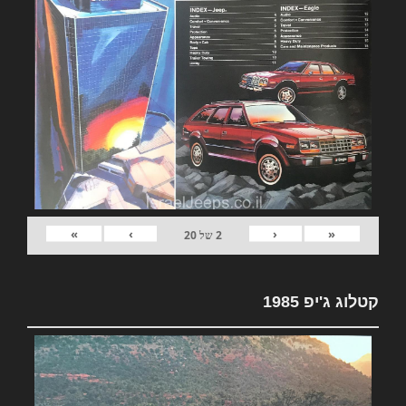
»
›
‹
«
2
של
20
קטלוג ג'יפ 1985