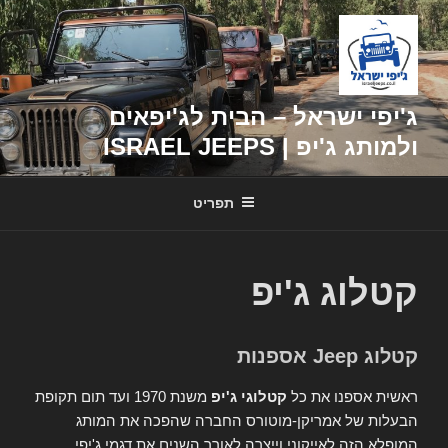
דילוג
לתוכן
ג'יפי ישראל – הבית לג'יפאים
ולמותג ג'יפ | ISRAEL JEEPS
תפריט
קטלוג ג'יפ
קטלוג Jeep אספנות
ראשית אספנו את כל
קטלוגי ג'יפ
משנת 1970 ועד תום תקופת
הבעלות של אמריקן-מוטורס החברה שהפכה את המותג
המופלא הזה לאייקוני וייצרה לאורך השנים את דגמי ג'יפי