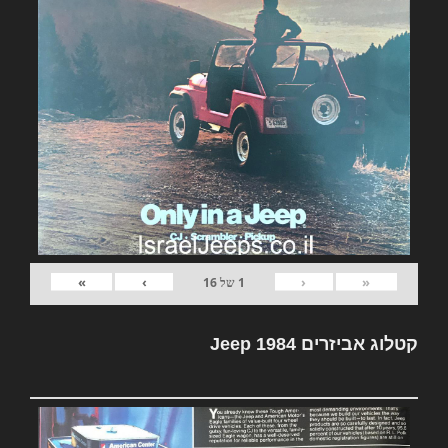
»
›
‹
«
1
של
16
קטלוג אביזרים Jeep 1984