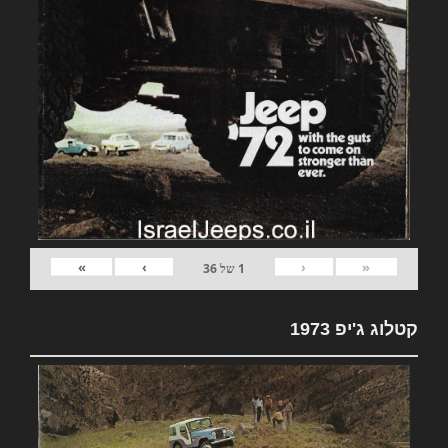
»
›
‹
«
1
של
36
קטלוג ג'יפ 1973