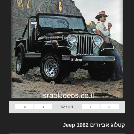
»
›
‹
«
1
של
62
קטלוג אביזרים 1982 Jeep