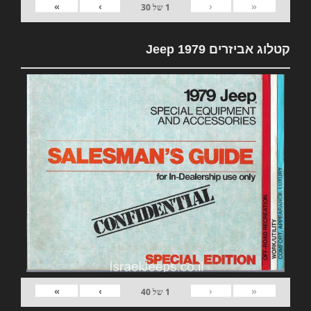
»
›
‹
«
1
של
30
קטלוג אביזרים 1979 Jeep
»
›
‹
«
1
של
40