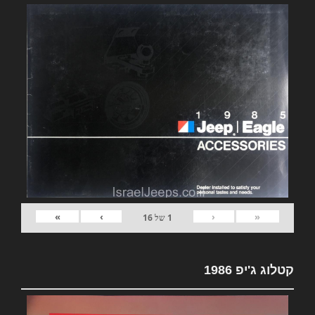
»
›
‹
«
1
של
16
קטלוג ג'יפ 1986