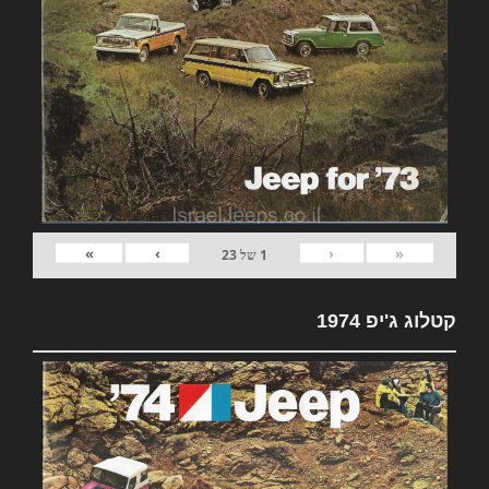
»
›
‹
«
1
של
23
קטלוג ג'יפ 1974