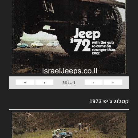
»
›
‹
«
1
של
36
קטלוג ג'יפ 1973