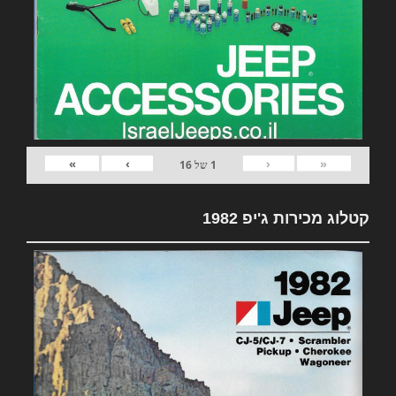
»
›
‹
«
1
של
16
קטלוג מכירות ג'יפ 1982