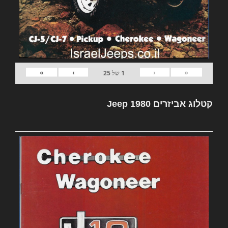
»
›
‹
«
1
של
25
קטלוג אביזרים Jeep 1980