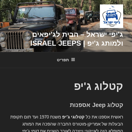
דילוג
לתוכן
ג'יפי ישראל – הבית לג'יפאים
ולמותג ג'יפ | ISRAEL JEEPS
תפריט
קטלוג ג'יפ
קטלוג Jeep אספנות
ראשית אספנו את כל
קטלוגי ג'יפ
משנת 1970 ועד תום תקופת
הבעלות של אמריקן-מוטורס החברה שהפכה את המותג
המופלא הזה לאייקוני וייצרה לאורך השנים את דגמי ג'יפי