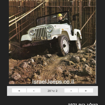
»
›
‹
«
2
של
20