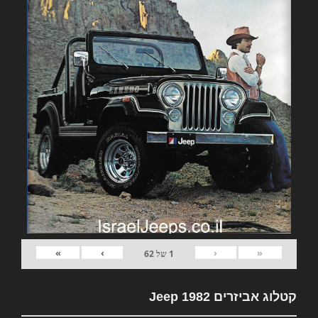
»
›
‹
«
1
של
62
קטלוג אביזרים 1982 Jeep