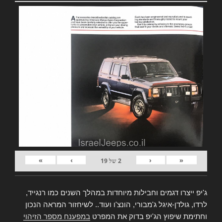
»
›
‹
«
2
של
19
ג'יפ ייצרו דגמים וחבילות מיוחדות במהלך השנים כמו רנגייד,
לרדו, גולדן-איגל ג'מבורי, הונצ'ו ועוד.. לשיחזור המראה הנכון
וחתימת שיפוץ הג'יפ בדוק את המפרט
במפענח מספר הזיהוי