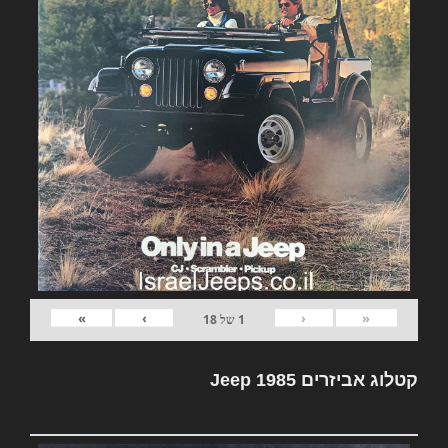
»
›
‹
«
1
של
18
קטלוג אביזרים Jeep 1985