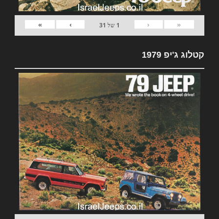
»
›
‹
«
1
של
31
קטלוג ג'יפ 1979