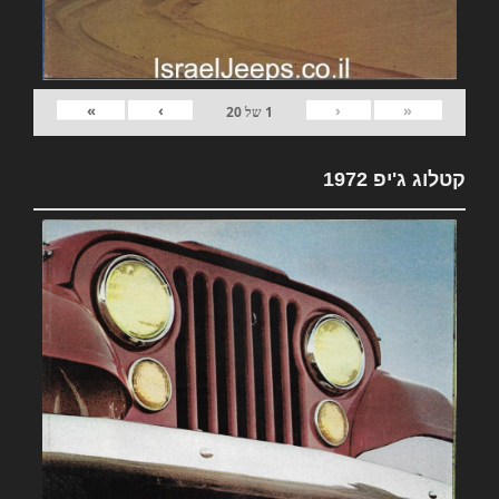
»
›
‹
«
1
של
20
קטלוג ג'יפ 1972