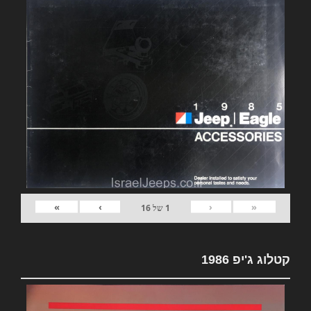
»
›
‹
«
1
של
16
קטלוג ג'יפ 1986