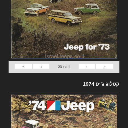
»
›
‹
«
1
של
23
קטלוג ג'יפ 1974