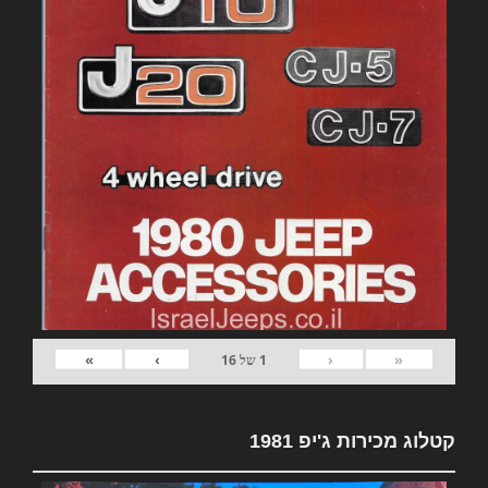
»
›
‹
«
1
של
16
קטלוג מכירות ג'יפ 1981