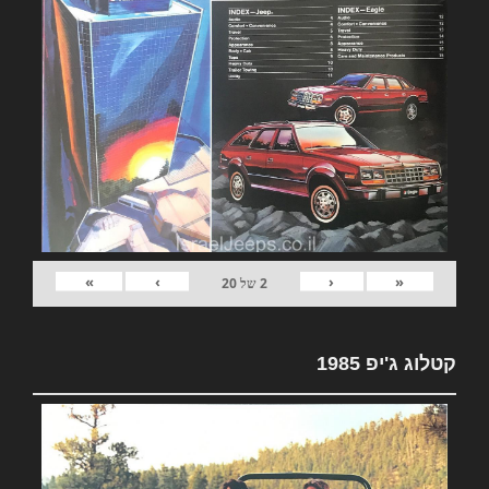
»
›
‹
«
2
של
20
קטלוג ג'יפ 1985