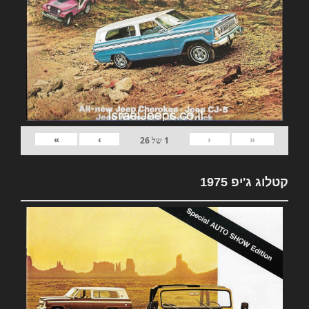
»
›
‹
«
1
של
26
קטלוג ג'יפ 1975