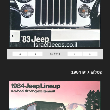
»
›
‹
«
1
של
40
קטלוג ג'יפ 1984