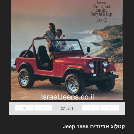
»
›
‹
«
1
של
27
קטלוג אביזרים Jeep 1986