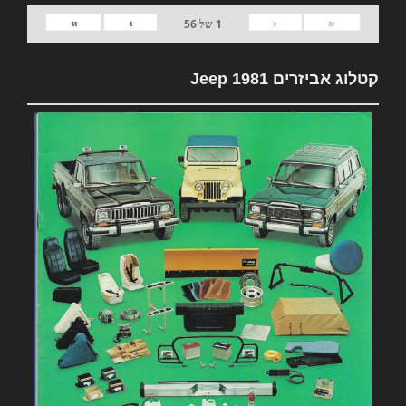
»
›
‹
«
1
של
56
קטלוג אביזרים 1981 Jeep