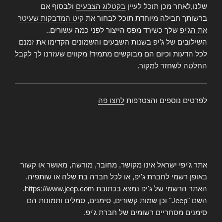
שלנו,לאחר מכן תוכל לעיין
בקטלוג הצבעים
ולבסוף אם
ברשותך חבילה מיוחדת תוכל לבחור את
קיט המדבקות שעיטר
את הג'יפ
שלך כשירד מפס הייצור לפני כמה עשורים..
השילובים של ג'יפ בשנות השבעים והשמונים הקדימו את זמנם
לכל הדעות וכיום הם מבוקשים מתמיד! מקווים שעזרנו לך לקבל
החלטה לשחזר למקור.
לפרטים נוספים והצטרפות
לחצו פה
אתר ג'יפי ישראל אינו מקושר, מחובר, מורשה, מאושר או קשור
באופן רשמי לחברת ג'יפ, או לכל חברה בת שלה או שותפיה.
האתר הרשמי של ג'יפ נמצא בכתובת https://www.jeep.com.
השם "Jeep" וכן שמות קשורים, סימנים, סמלים ותמונות הם
סימנים מסחריים רשומים של חברת ג'יפ.