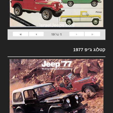
»
›
‹
«
1
של
19
קטלוג ג'יפ 1977