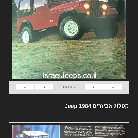
»
›
‹
«
2
של
16
קטלוג אביזרים Jeep 1984