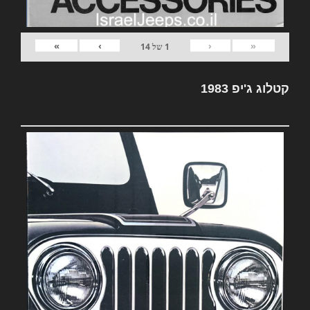
»
›
‹
«
1
של
14
קטלוג ג'יפ 1983