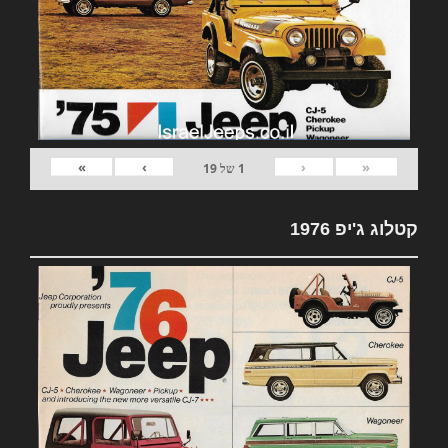
»
›
‹
«
1
של
19
קטלוג ג'יפ 1976