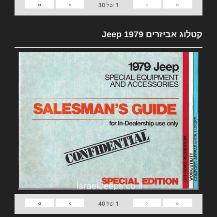
»
›
‹
«
1
של
30
קטלוג אביזרים 1979 Jeep
»
›
‹
«
1
של
40