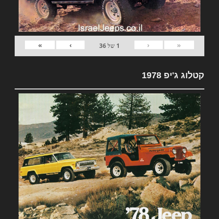
»
›
‹
«
1
של
36
קטלוג ג'יפ 1978