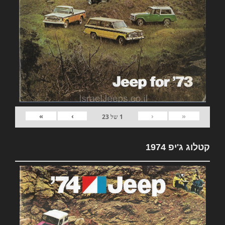
»
›
‹
«
1
של
23
קטלוג ג'יפ 1974