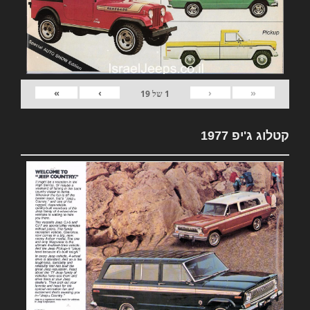
»
›
‹
«
1
של
19
קטלוג ג'יפ 1977