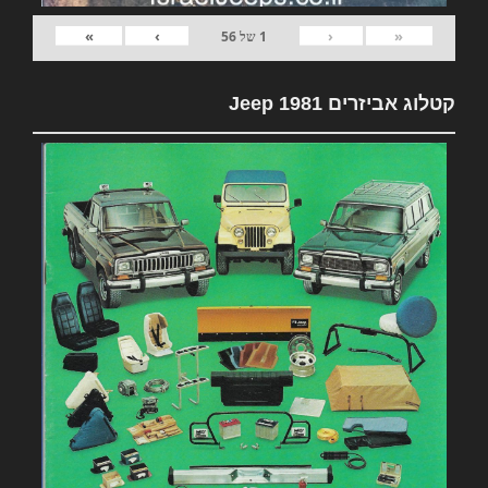
»
›
‹
«
1
של
56
קטלוג אביזרים 1981 Jeep