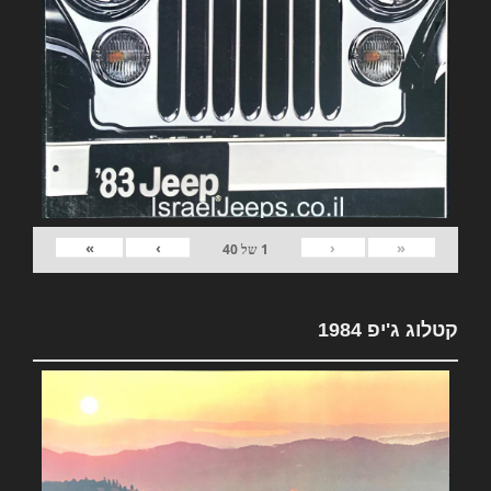
»
›
‹
«
1
של
40
קטלוג ג'יפ 1984