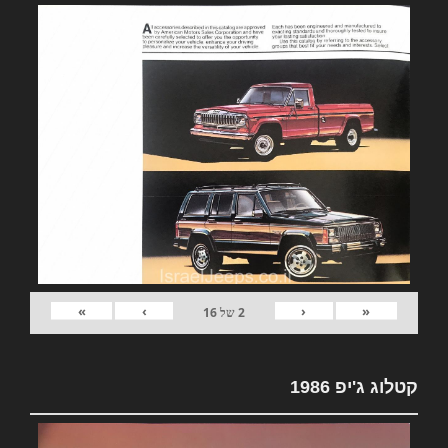
»
›
‹
«
2
של
16
קטלוג ג'יפ 1986