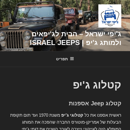
דילוג
לתוכן
ג'יפי ישראל – הבית לג'יפאים
ולמותג ג'יפ | ISRAEL JEEPS
תפריט
קטלוג ג'יפ
קטלוג Jeep אספנות
ראשית אספנו את כל
קטלוגי ג'יפ
משנת 1970 ועד תום תקופת
הבעלות של אמריקן-מוטורס החברה שהפכה את המותג
המופלא הזה לאייקוני וייצרה לאורך השנים את דגמי ג'יפי