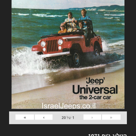
»
›
‹
«
1
של
20