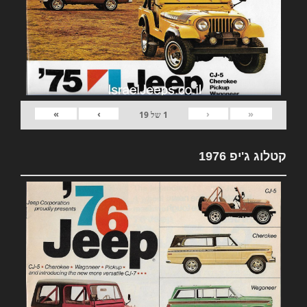
»
›
‹
«
1
של
19
קטלוג ג'יפ 1976