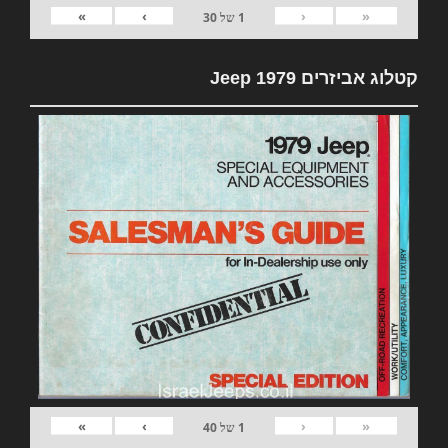
»
›
‹
«
1
של
30
קטלוג אביזרים 1979 Jeep
»
›
‹
«
1
של
40