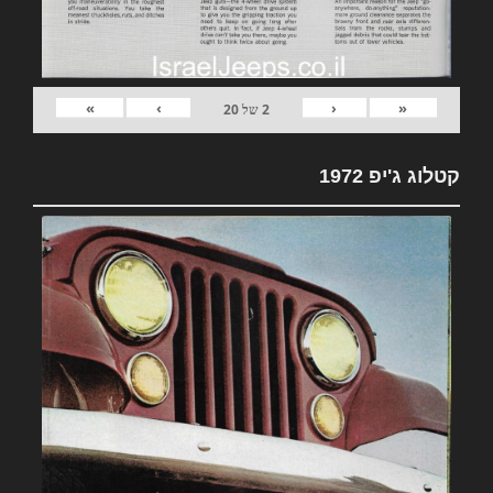
»
›
‹
«
2
של
20
קטלוג ג'יפ 1972