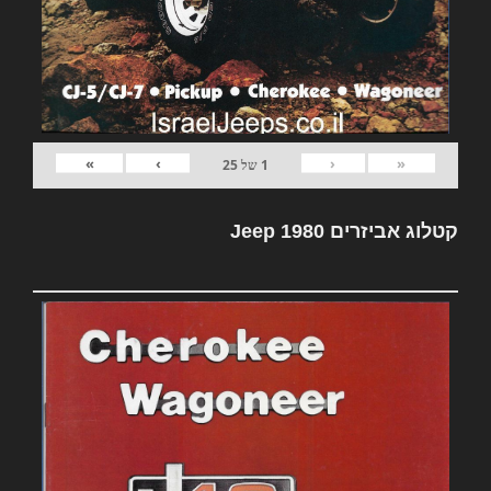
»
›
‹
«
1
של
25
קטלוג אביזרים Jeep 1980