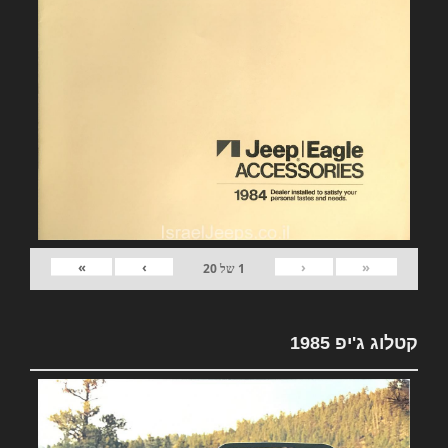
»
›
‹
«
1
של
20
קטלוג ג'יפ 1985