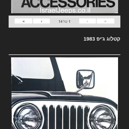
»
›
‹
«
1
של
14
קטלוג ג'יפ 1983