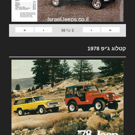
»
›
‹
«
2
של
36
קטלוג ג'יפ 1978