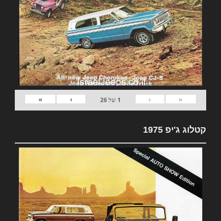
»
›
‹
«
1
של
26
קטלוג ג'יפ 1975