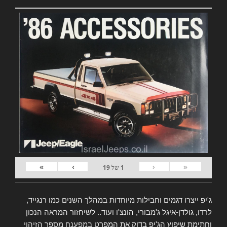
»
›
‹
«
1
של
19
ג'יפ ייצרו דגמים וחבילות מיוחדות במהלך השנים כמו רנגייד,
לרדו, גולדן-איגל ג'מבורי, הונצ'ו ועוד.. לשיחזור המראה הנכון
וחתימת שיפוץ הג'יפ בדוק את המפרט
במפענח מספר הזיהוי