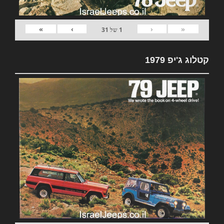
»
›
‹
«
1
של
31
קטלוג ג'יפ 1979