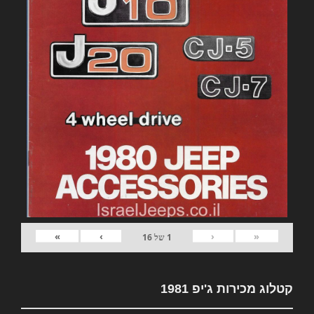
»
›
‹
«
1
של
16
קטלוג מכירות ג'יפ 1981