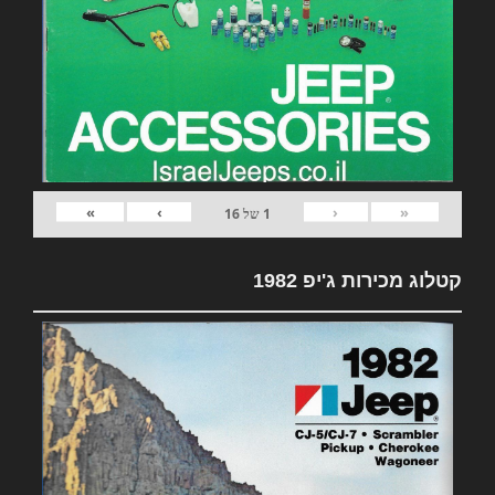
»
›
‹
«
1
של
16
קטלוג מכירות ג'יפ 1982