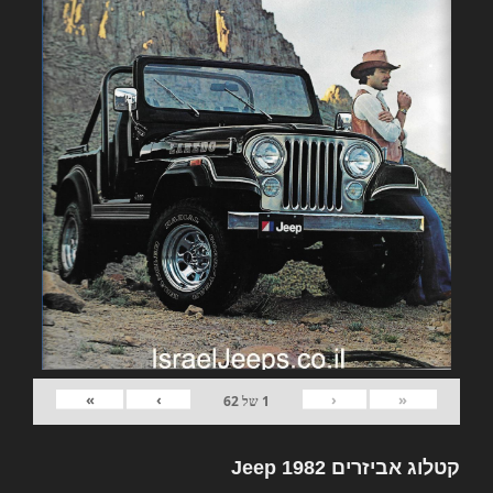
»
›
‹
«
1
של
62
קטלוג אביזרים 1982 Jeep