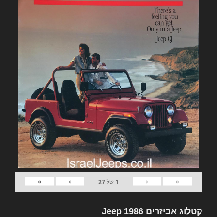
»
›
‹
«
1
של
27
קטלוג אביזרים Jeep 1986