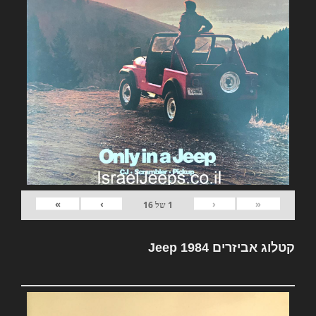
»
›
‹
«
1
של
16
קטלוג אביזרים Jeep 1984