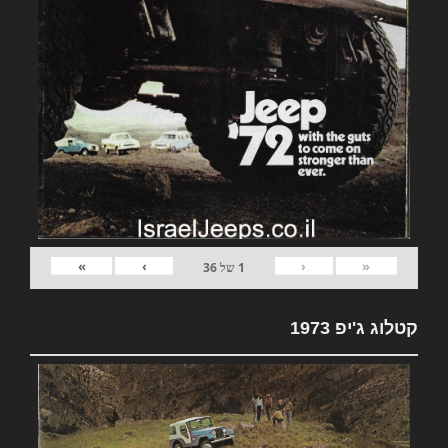
»
›
‹
«
1
של
36
קטלוג ג'יפ 1973