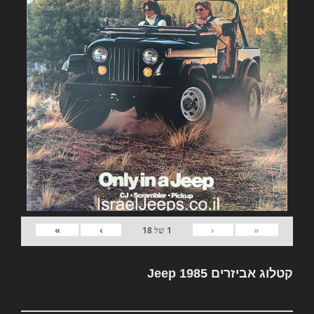
»
›
‹
«
1
של
18
קטלוג אביזרים Jeep 1985