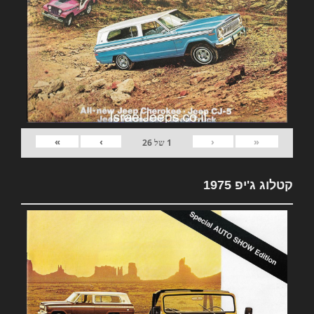
»
›
‹
«
1
של
26
קטלוג ג'יפ 1975