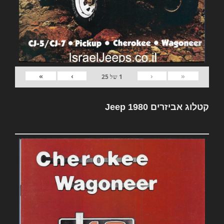
»
›
‹
«
1
של
25
קטלוג אביזרים Jeep 1980