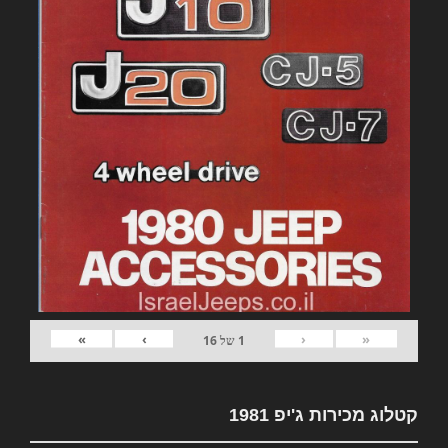
»
›
‹
«
1
של
16
קטלוג מכירות ג'יפ 1981