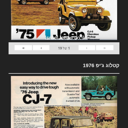
»
›
‹
«
1
של
19
קטלוג ג'יפ 1976