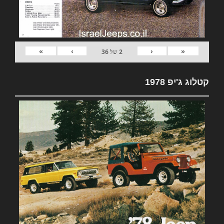
»
›
‹
«
2
של
36
קטלוג ג'יפ 1978