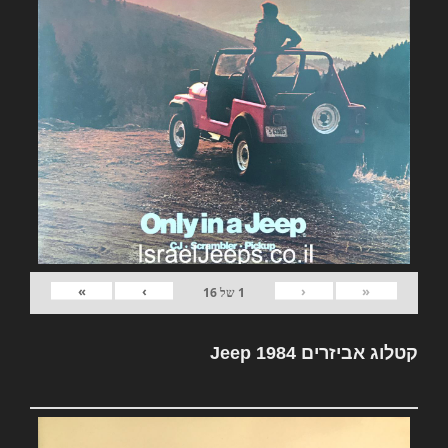
»
›
‹
«
1
של
16
קטלוג אביזרים Jeep 1984