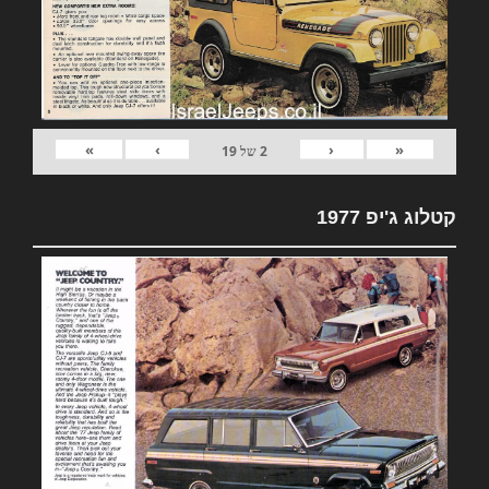
»
›
‹
«
2
של
19
קטלוג ג'יפ 1977