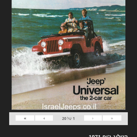
»
›
‹
«
1
של
20