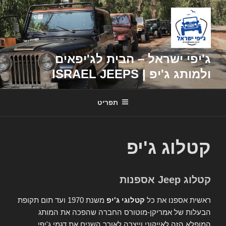
דילוג
לתוכן
ג'יפי ישראל – הבית לג'יפאים
ולמותג ג'יפ | ISRAEL JEEPS
תפריט
קטלוג ג'יפ
קטלוג Jeep אספנות
ראשית אספנו את כל
קטלוגי ג'יפ
משנת 1970 ועד תום תקופת
הבעלות של אמריקן-מוטורס החברה שהפכה את המותג
המופלא הזה לאייקוני וייצרה לאורך השנים את דגמי ג'יפי