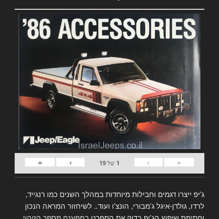
»
›
‹
«
1
של
19
ג'יפ ייצרו דגמים וחבילות מיוחדות במהלך השנים כמו רנגייד,
לרדו, גולדן-איגל ג'מבורי, הונצ'ו ועוד.. לשיחזור המראה הנכון
וחתימת שיפוץ הג'יפ בדוק את המפרט
במפענח מספר הזיהוי