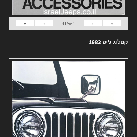
»
›
‹
«
1
של
14
קטלוג ג'יפ 1983