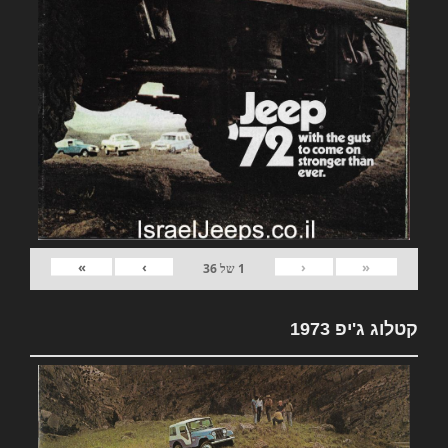
»
›
‹
«
1
של
36
קטלוג ג'יפ 1973