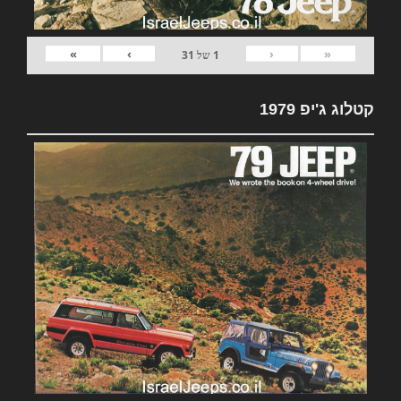
»
›
‹
«
1
של
31
קטלוג ג'יפ 1979