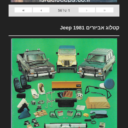
»
›
‹
«
1
של
56
קטלוג אביזרים 1981 Jeep