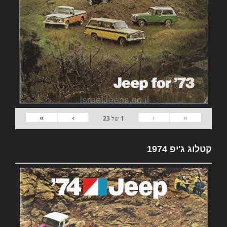
»
›
‹
«
1
של
23
קטלוג ג'יפ 1974