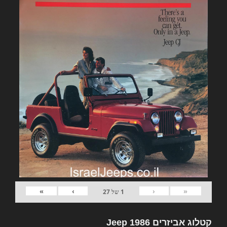
»
›
‹
«
1
של
27
קטלוג אביזרים Jeep 1986