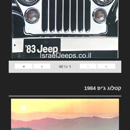
»
›
‹
«
1
של
40
קטלוג ג'יפ 1984