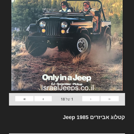
»
›
‹
«
1
של
18
קטלוג אביזרים Jeep 1985