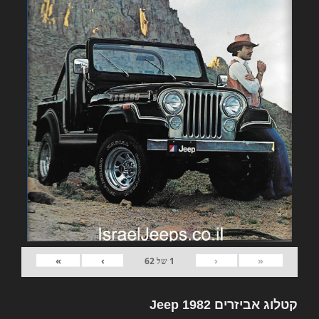
»
›
‹
«
1
של
62
קטלוג אביזרים 1982 Jeep