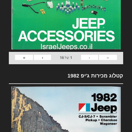
»
›
‹
«
1
של
16
קטלוג מכירות ג'יפ 1982