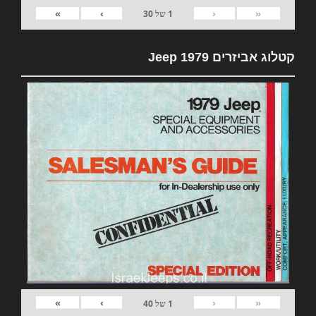
»
›
‹
«
1
של
30
קטלוג אביזרים 1979 Jeep
»
›
‹
«
1
של
40