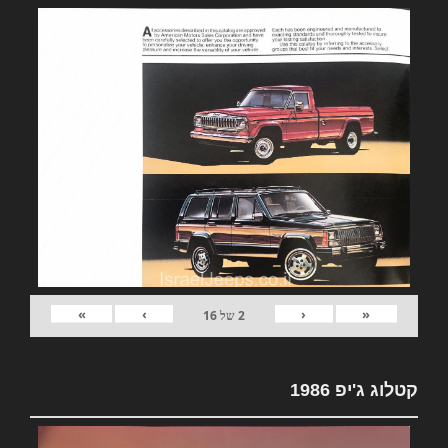
»
›
‹
«
2
של
16
קטלוג ג'יפ 1986