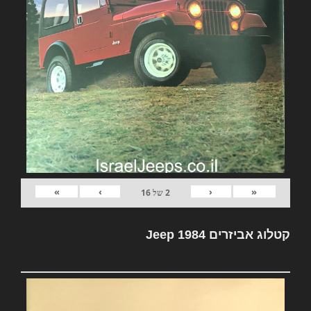
»
›
‹
«
2
של
16
קטלוג אביזרים Jeep 1984