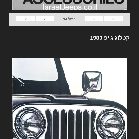
»
›
‹
«
1
של
14
קטלוג ג'יפ 1983