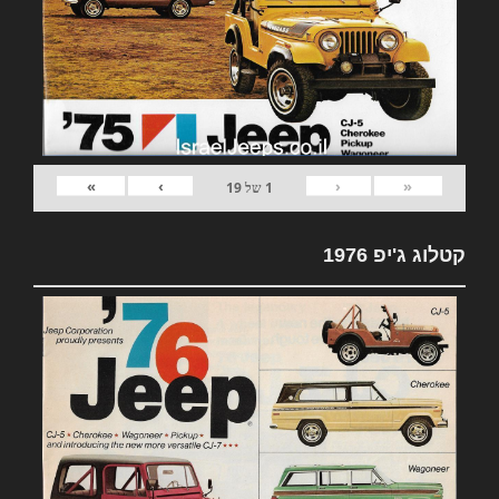
»
›
‹
«
1
של
19
קטלוג ג'יפ 1976