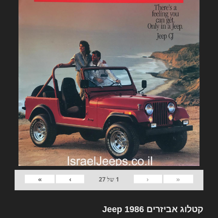
»
›
‹
«
1
של
27
קטלוג אביזרים Jeep 1986