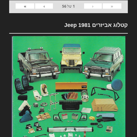
»
›
‹
«
1
של
56
קטלוג אביזרים 1981 Jeep