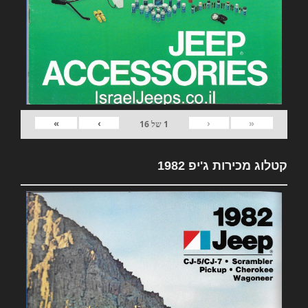
»
›
‹
«
1
של
16
קטלוג מכירות ג'יפ 1982