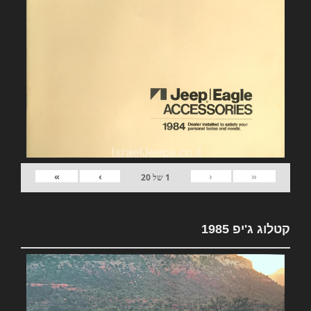
»
›
‹
«
1
של
20
קטלוג ג'יפ 1985