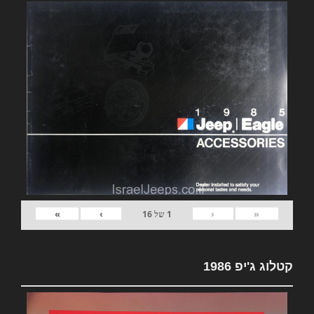
»
›
‹
«
1
של
16
קטלוג ג'יפ 1986