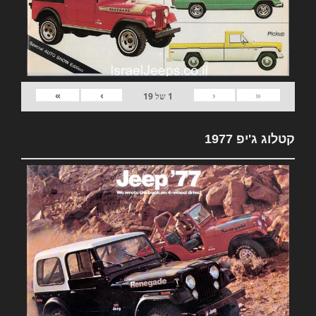
»
›
‹
«
1
של
19
קטלוג ג'יפ 1977