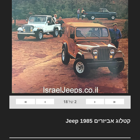
»
›
‹
«
2
של
18
קטלוג אביזרים Jeep 1985