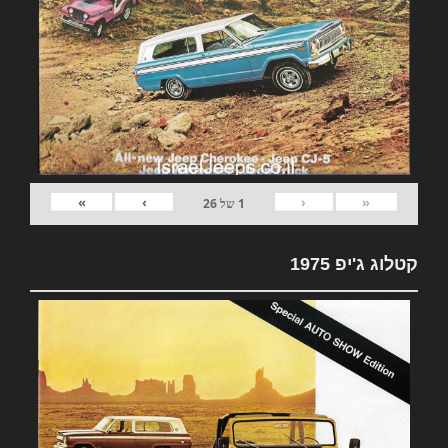
»
›
‹
«
1
של
26
קטלוג ג'יפ 1975