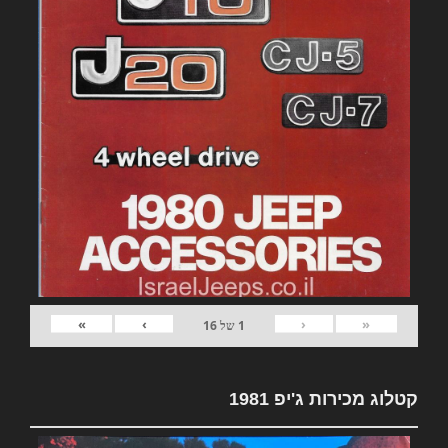
»
›
‹
«
1
של
16
קטלוג מכירות ג'יפ 1981