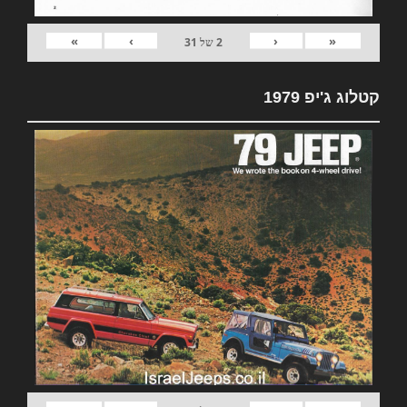
»
›
‹
«
2
של
31
קטלוג ג'יפ 1979