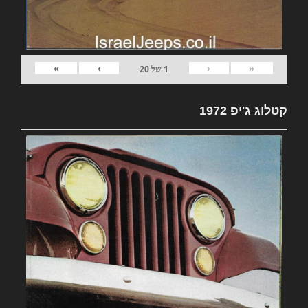
»
›
‹
«
1
של
20
קטלוג ג'יפ 1972