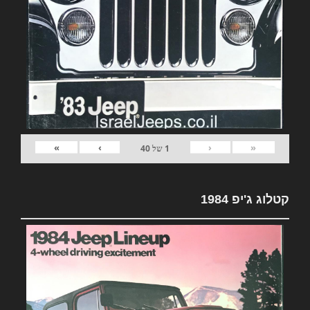
»
›
‹
«
1
של
40
קטלוג ג'יפ 1984