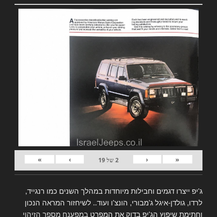
»
›
‹
«
2
של
19
ג'יפ ייצרו דגמים וחבילות מיוחדות במהלך השנים כמו רנגייד,
לרדו, גולדן-איגל ג'מבורי, הונצ'ו ועוד.. לשיחזור המראה הנכון
וחתימת שיפוץ הג'יפ בדוק את המפרט
במפענח מספר הזיהוי