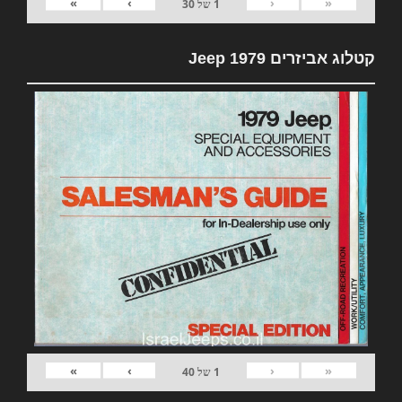
»
›
‹
«
1
של
30
קטלוג אביזרים 1979 Jeep
»
›
‹
«
1
של
40