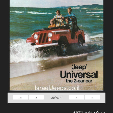
»
›
‹
«
1
של
20