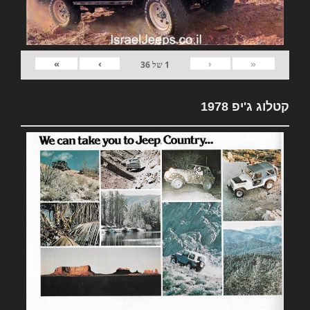
»
›
‹
«
1
של
36
קטלוג ג'יפ 1978