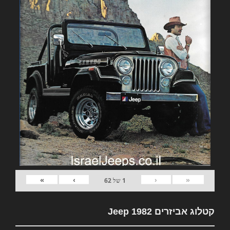
»
›
‹
«
1
של
62
קטלוג אביזרים 1982 Jeep