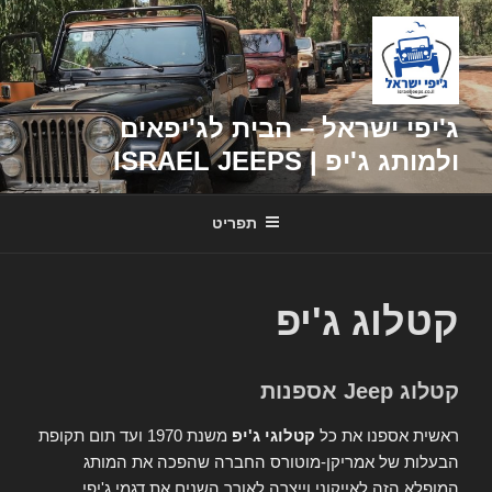
דילוג
לתוכן
ג'יפי ישראל – הבית לג'יפאים
ולמותג ג'יפ | ISRAEL JEEPS
תפריט
קטלוג ג'יפ
קטלוג Jeep אספנות
ראשית אספנו את כל
קטלוגי ג'יפ
משנת 1970 ועד תום תקופת
הבעלות של אמריקן-מוטורס החברה שהפכה את המותג
המופלא הזה לאייקוני וייצרה לאורך השנים את דגמי ג'יפי