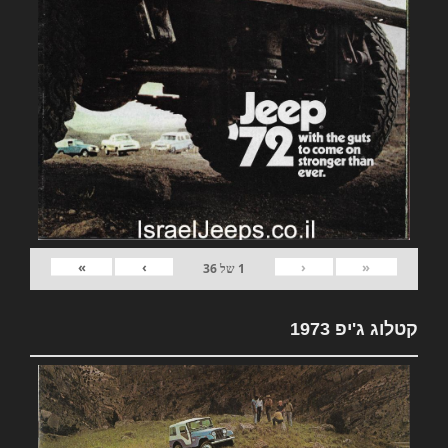
»
›
‹
«
1
של
36
קטלוג ג'יפ 1973