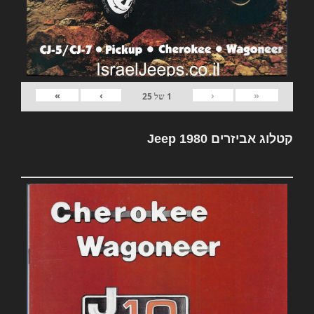
»
›
‹
«
1
של
25
קטלוג אביזרים Jeep 1980