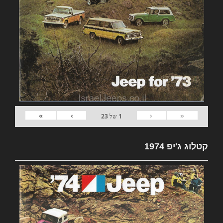
»
›
‹
«
1
של
23
קטלוג ג'יפ 1974