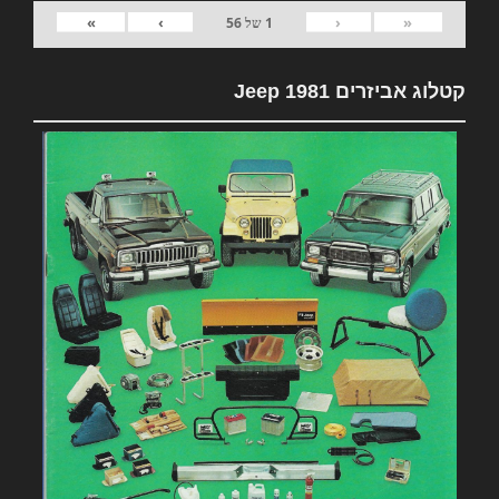
»
›
‹
«
1
של
56
קטלוג אביזרים 1981 Jeep