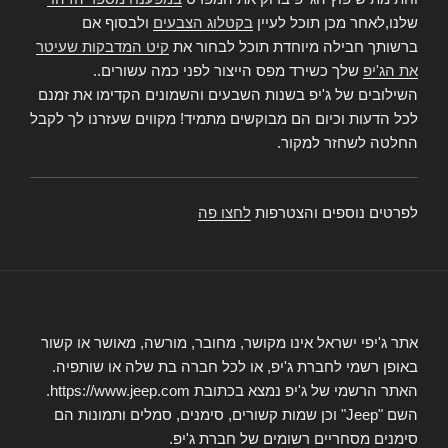
שלנו,לאחר מכן תוכל לעיין
בקטלוג הצבעים
ולבסוף אם
ברשותך חבילה מיוחדת תוכל לבחור את
קיט המדבקות שעיטר
את הג'יפ
שלך כשירד מפס הייצור לפני כמה עשורים..
השילובים של ג'יפ בשנות השבעים והשמונים הקדימו את זמנם
לכל הדעות וכיום הם מבוקשים מתמיד! מקווים שעזרנו לך לקבל
החלטה לשחזר למקור.
לפרטים נוספים והצטרפות
לחצו פה
אתר ג'יפי ישראל אינו מקושר, מחובר, מורשה, מאושר או קשור
באופן רשמי לחברת ג'יפ, או לכל חברה בת שלה או שותפיה.
האתר הרשמי של ג'יפ נמצא בכתובת https://www.jeep.com.
השם "Jeep" וכן שמות קשורים, סימנים, סמלים ותמונות הם
סימנים מסחריים רשומים של חברת ג'יפ.