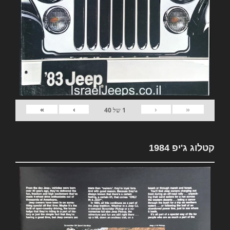
»
›
‹
«
1
של
40
קטלוג ג'יפ 1984