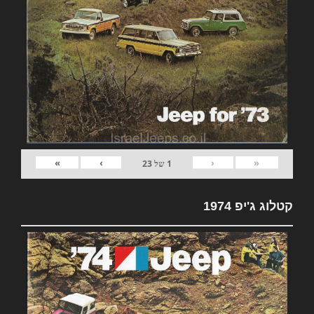
»
›
‹
«
1
של
23
קטלוג ג'יפ 1974