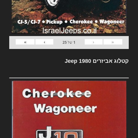
»
›
‹
«
1
של
25
קטלוג אביזרים Jeep 1980