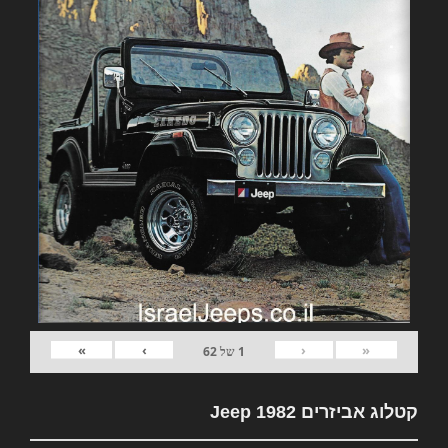
»
›
‹
«
1
של
62
קטלוג אביזרים 1982 Jeep