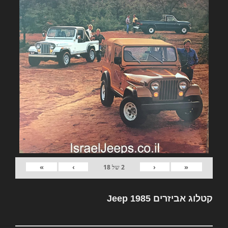
»
›
‹
«
2
של
18
קטלוג אביזרים Jeep 1985