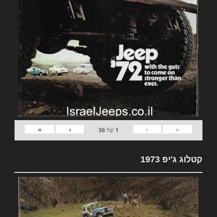
»
›
‹
«
1
של
36
קטלוג ג'יפ 1973