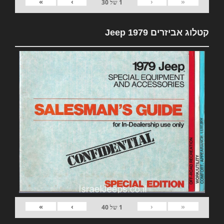
»
›
‹
«
1
של
30
קטלוג אביזרים 1979 Jeep
»
›
‹
«
1
של
40