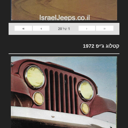
»
›
‹
«
1
של
20
קטלוג ג'יפ 1972