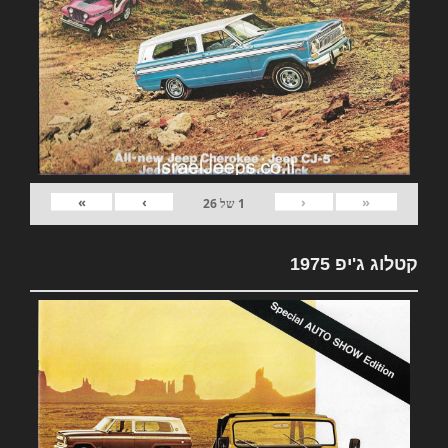
»
›
‹
«
1
של
26
קטלוג ג'יפ 1975