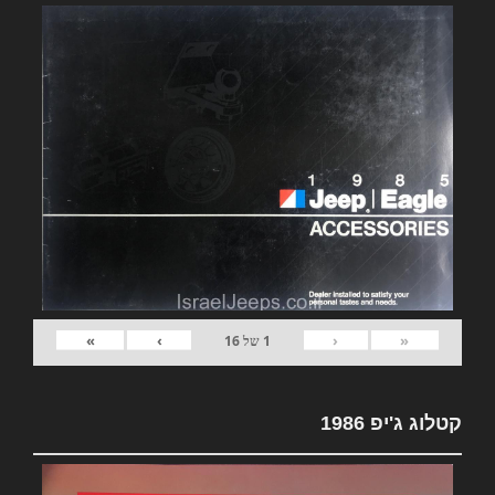
»
›
‹
«
1
של
16
קטלוג ג'יפ 1986