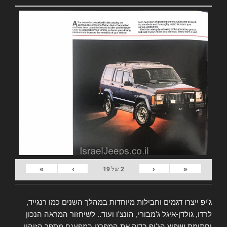
»
›
‹
«
2
של
19
ג'יפ ייצרו דגמים וחבילות מיוחדות במהלך השנים כמו רנגייד,
לרדו, גולדן-איגל ג'מבורי, הונצ'ו ועוד.. לשיחזור המראה הנכון
וחתימת שיפוץ הג'יפ בדוק את המפרט
במפענח מספר הזיהוי