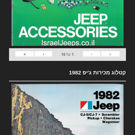
»
›
‹
«
1
של
16
קטלוג מכירות ג'יפ 1982