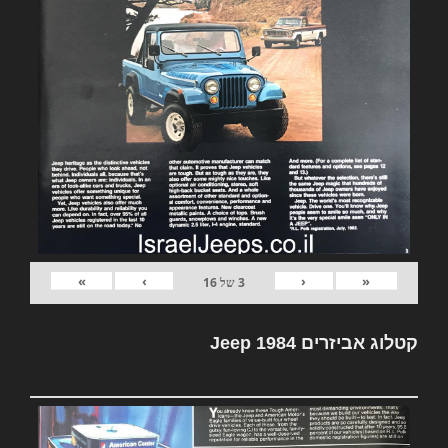
»
›
‹
«
3
של
16
קטלוג אביזרים Jeep 1984