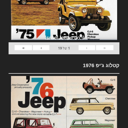
»
›
‹
«
1
של
19
קטלוג ג'יפ 1976