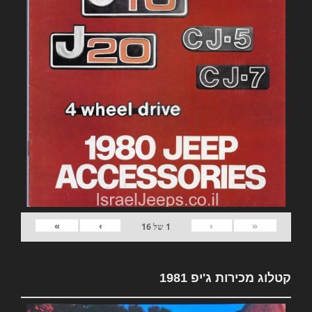
»
›
‹
«
1
של
16
קטלוג מכירות ג'יפ 1981