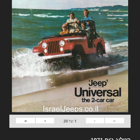
»
›
‹
«
1
של
20