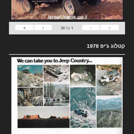
»
›
‹
«
1
של
36
קטלוג ג'יפ 1978