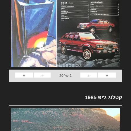
»
›
‹
«
2
של
20
קטלוג ג'יפ 1985