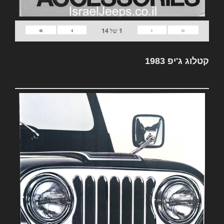
»
›
‹
«
1
של
14
קטלוג ג'יפ 1983