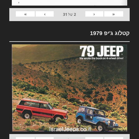
»
›
‹
«
2
של
31
קטלוג ג'יפ 1979