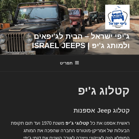
דילוג
לתוכן
ג'יפי ישראל – הבית לג'יפאים
ולמותג ג'יפ | ISRAEL JEEPS
תפריט
קטלוג ג'יפ
קטלוג Jeep אספנות
ראשית אספנו את כל
קטלוגי ג'יפ
משנת 1970 ועד תום תקופת
הבעלות של אמריקן-מוטורס החברה שהפכה את המותג
המופלא הזה לאייקוני וייצרה לאורך השנים את דגמי ג'יפי