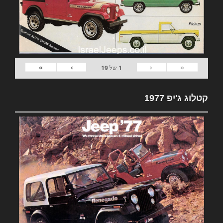
»
›
‹
«
1
של
19
קטלוג ג'יפ 1977