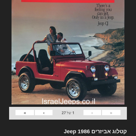
»
›
‹
«
1
של
27
קטלוג אביזרים Jeep 1986