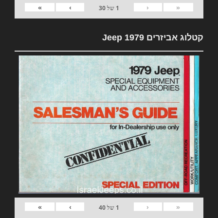
»
›
‹
«
1
של
30
קטלוג אביזרים 1979 Jeep
»
›
‹
«
1
של
40