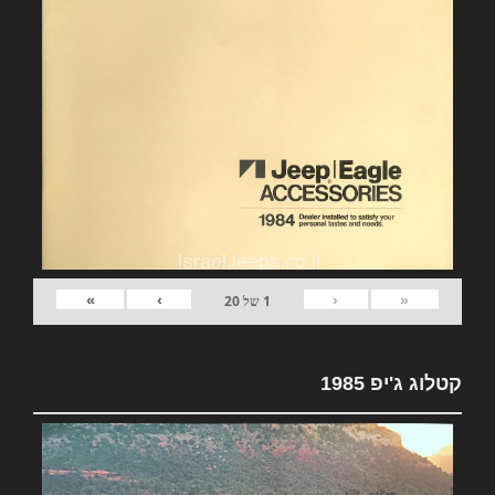
»
›
‹
«
1
של
20
קטלוג ג'יפ 1985