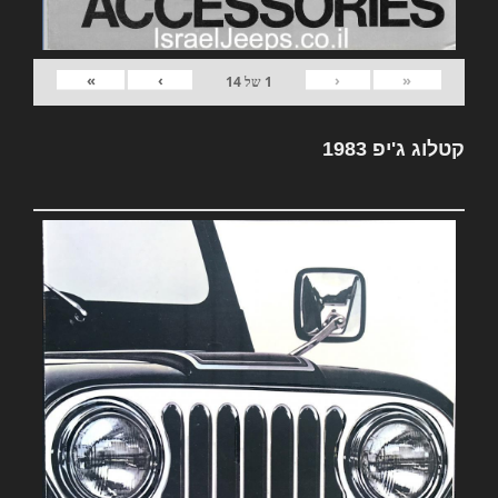
»
›
‹
«
1
של
14
קטלוג ג'יפ 1983