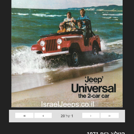
»
›
‹
«
1
של
20