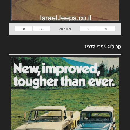
»
›
‹
«
1
של
20
קטלוג ג'יפ 1972