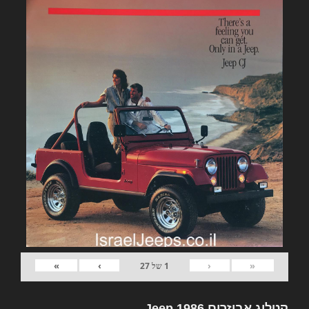
»
›
‹
«
1
של
27
קטלוג אביזרים Jeep 1986