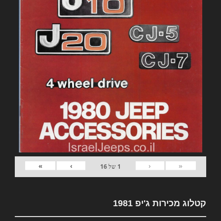
»
›
‹
«
1
של
16
קטלוג מכירות ג'יפ 1981