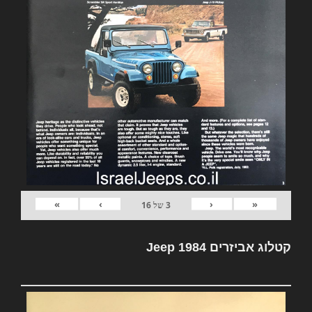
»
›
‹
«
3
של
16
קטלוג אביזרים Jeep 1984