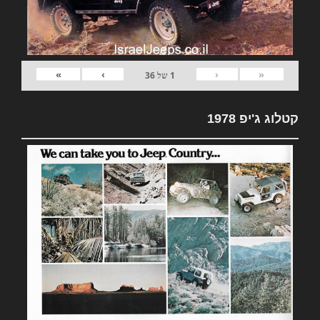
»
›
‹
«
1
של
36
קטלוג ג'יפ 1978