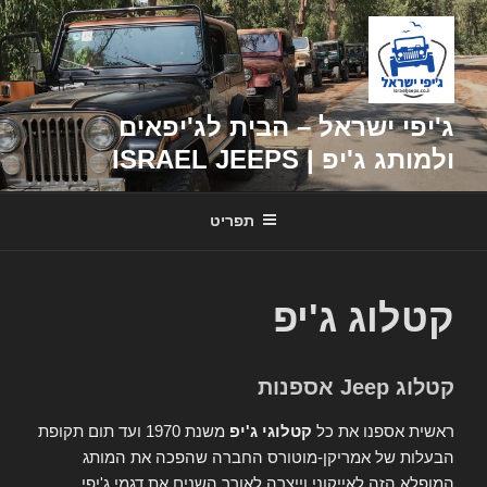
דילוג
לתוכן
ג'יפי ישראל – הבית לג'יפאים
ולמותג ג'יפ | ISRAEL JEEPS
תפריט
קטלוג ג'יפ
קטלוג Jeep אספנות
ראשית אספנו את כל
קטלוגי ג'יפ
משנת 1970 ועד תום תקופת
הבעלות של אמריקן-מוטורס החברה שהפכה את המותג
המופלא הזה לאייקוני וייצרה לאורך השנים את דגמי ג'יפי