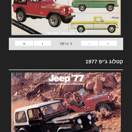
»
›
‹
«
1
של
19
קטלוג ג'יפ 1977