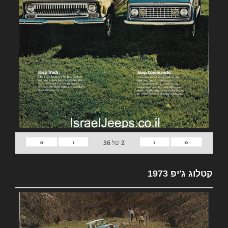
»
›
‹
«
2
של
36
קטלוג ג'יפ 1973