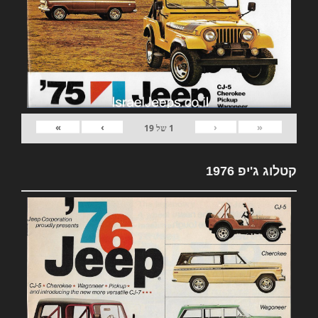
»
›
‹
«
1
של
19
קטלוג ג'יפ 1976