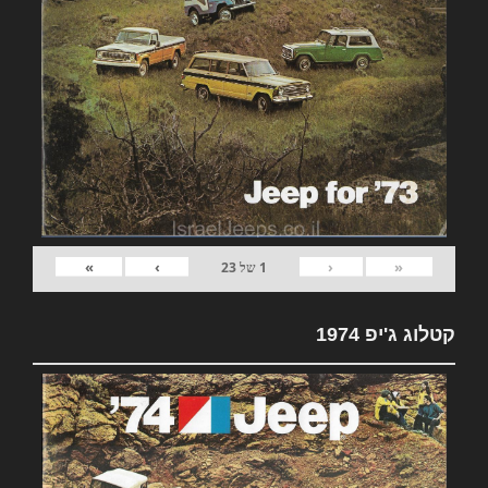
»
›
‹
«
1
של
23
קטלוג ג'יפ 1974