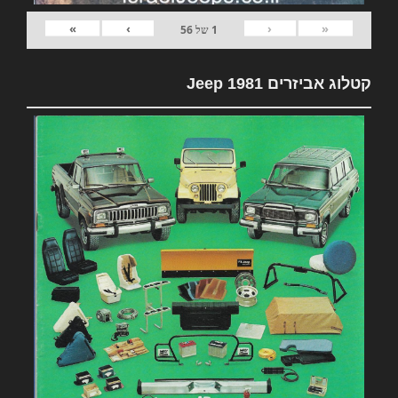
»
›
‹
«
1
של
56
קטלוג אביזרים 1981 Jeep