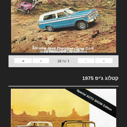
»
›
‹
«
1
של
26
קטלוג ג'יפ 1975