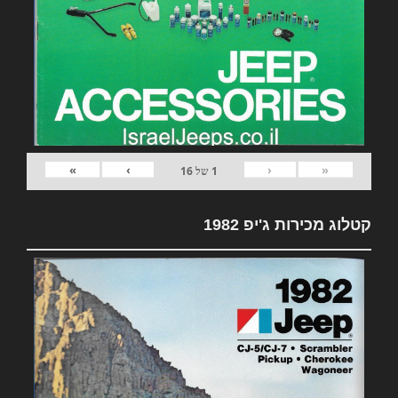
»
›
‹
«
1
של
16
קטלוג מכירות ג'יפ 1982