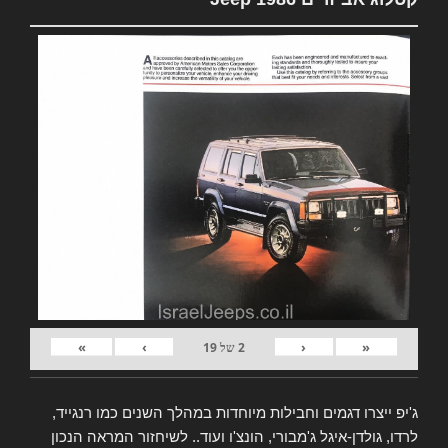
»
›
‹
«
2
של
19
ג'יפ ייצרו דגמים וחבילות מיוחדות במהלך השנים כמו רנגייד,
לרדו, גולדן-איגל ג'מבורי, הונצ'ו ועוד.. לשיחזור המראה הנכון