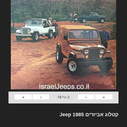
»
›
‹
«
2
של
18
קטלוג אביזרים Jeep 1985