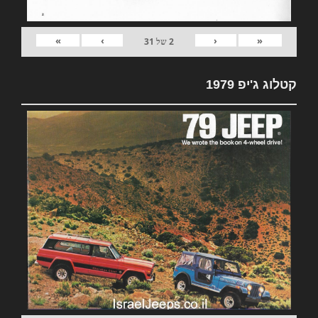
»
›
‹
«
2
של
31
קטלוג ג'יפ 1979