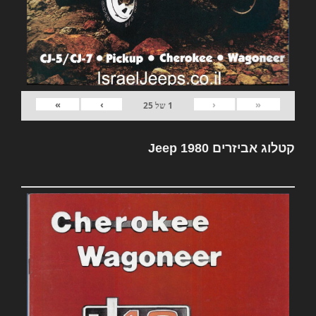
»
›
‹
«
1
של
25
קטלוג אביזרים Jeep 1980