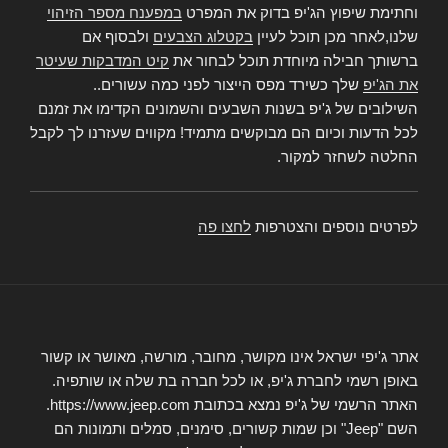
וחתימת שיפוץ הג'יפ בדוק את המפרט
במפענח מספר הזיהוי
שלנו,לאחר מכן תוכל לעיין
בקטלוג הצבעים
ולבסוף אם
ברשותך חבילה מיוחדת תוכל לבחור את
קיט המדבקות שעיטר
את הג'יפ
שלך כשירד מפס הייצור לפני כמה עשורים..
השילובים של ג'יפ בשנות השבעים והשמונים הקדימו את זמנם
לכל הדעות וכיום הם מבוקשים מתמיד! מקווים שעזרנו לך לקבל
החלטה לשחזר למקור.
לפרטים נוספים והצטרפות
לחצו פה
אתר ג'יפי ישראל אינו מקושר, מחובר, מורשה, מאושר או קשור
באופן רשמי לחברת ג'יפ, או לכל חברה בת שלה או שותפיה.
האתר הרשמי של ג'יפ נמצא בכתובת https://www.jeep.com.
השם "Jeep" וכן שמות קשורים, סימנים, סמלים ותמונות הם