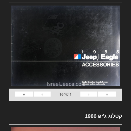
»
›
‹
«
1
של
16
קטלוג ג'יפ 1986