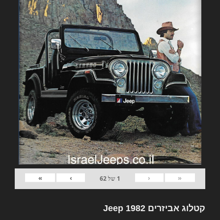
»
›
‹
«
1
של
62
קטלוג אביזרים 1982 Jeep