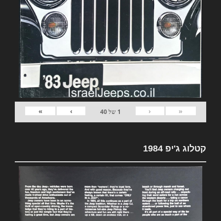
»
›
‹
«
1
של
40
קטלוג ג'יפ 1984