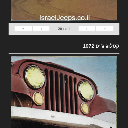
»
›
‹
«
1
של
20
קטלוג ג'יפ 1972