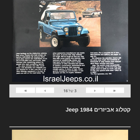
»
›
‹
«
3
של
16
קטלוג אביזרים Jeep 1984