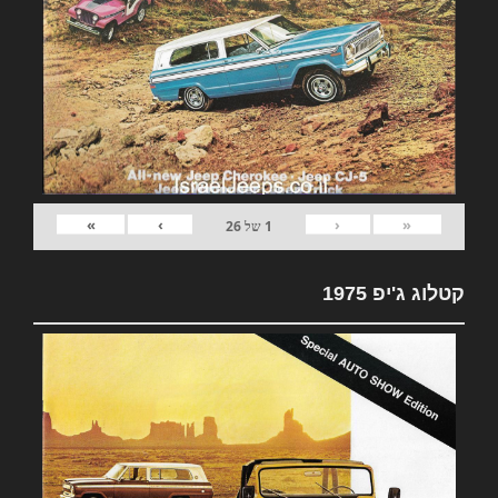
»
›
‹
«
1
של
26
קטלוג ג'יפ 1975