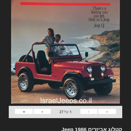
»
›
‹
«
1
של
27
קטלוג אביזרים Jeep 1986