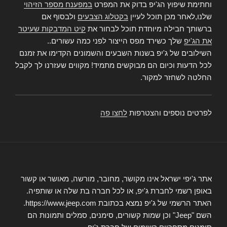
וחתימת שיפוץ הג'יפ בדוק את המפרט
במפענח מספר הזיהוי
שלנו,לאחר מכן תוכל לעיין
בקטלוג הצבעים
ולבסוף אם
ברשותך חבילה מיוחדת תוכל לבחור את
קיט המדבקות שעיטר
את הג'יפ
שלך כשירד מפס הייצור לפני כמה עשורים..
השילובים של ג'יפ בשנות השבעים והשמונים הקדימו את זמנם
לכל הדעות וכיום הם מבוקשים מתמיד! מקווים שעזרנו לך לקבל
החלטה לשחזר למקור.
לפרטים נוספים והצטרפות
לחצו פה
אתר ג'יפי ישראל אינו מקושר, מחובר, מורשה, מאושר או קשור
באופן רשמי לחברת ג'יפ, או לכל חברה בת שלה או שותפיה.
האתר הרשמי של ג'יפ נמצא בכתובת https://www.jeep.com.
השם "Jeep" וכן שמות קשורים, סימנים, סמלים ותמונות הם