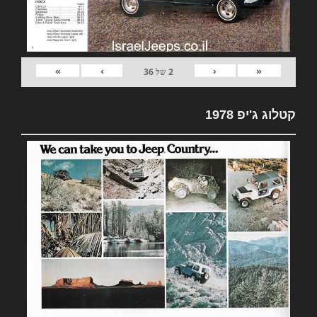
»
›
‹
«
2
של
36
קטלוג ג'יפ 1978