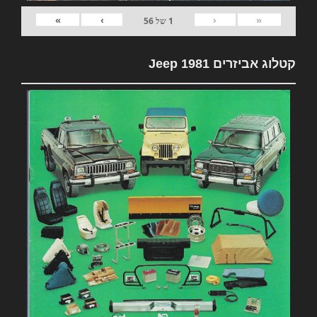
»
›
‹
«
1
של
56
קטלוג אביזרים 1981 Jeep