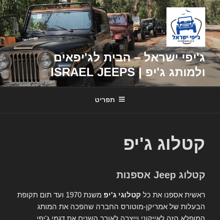
דילוג
לתוכן
ג'יפי ישראל – הבית לג'יפאים
ולמותג ג'יפ | ISRAEL JEEPS
תפריט
קטלוג ג'יפ
קטלוג Jeep אספנות
ראשית אספנו את כל
קטלוגי ג'יפ
משנת 1970 ועד תום תקופת
הבעלות של אמריקן-מוטורס החברה שהפכה את המותג
המופלא הזה לאייקוני וייצרה לאורך השנים את דגמי ג'יפי