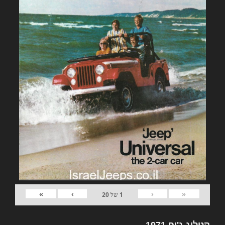
»
›
‹
«
1
של
20