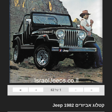
»
›
‹
«
1
של
62
קטלוג אביזרים 1982 Jeep