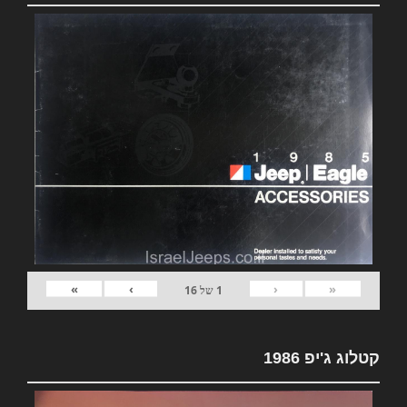
»
›
‹
«
1
של
16
קטלוג ג'יפ 1986