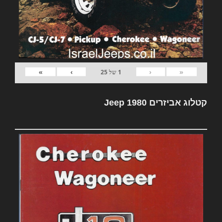
»
›
‹
«
1
של
25
קטלוג אביזרים Jeep 1980