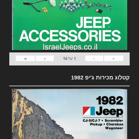
»
›
‹
«
1
של
16
קטלוג מכירות ג'יפ 1982