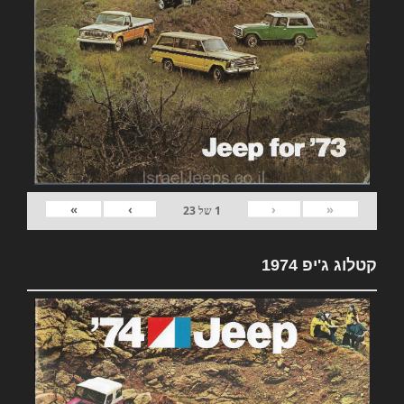
»
›
‹
«
1
של
23
קטלוג ג'יפ 1974