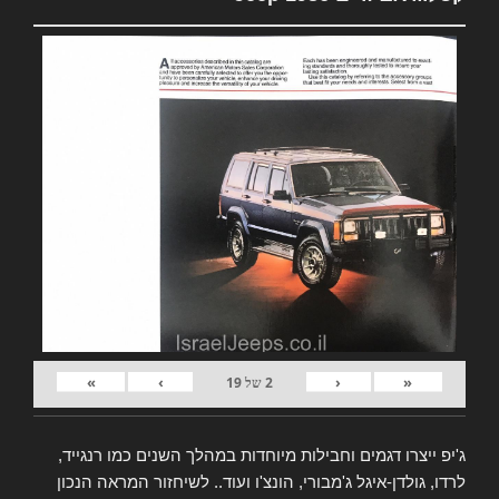
»
›
‹
«
2
של
19
ג'יפ ייצרו דגמים וחבילות מיוחדות במהלך השנים כמו רנגייד,
לרדו, גולדן-איגל ג'מבורי, הונצ'ו ועוד.. לשיחזור המראה הנכון