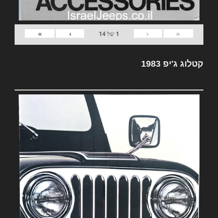
»
›
‹
«
1
של
14
קטלוג ג'יפ 1983