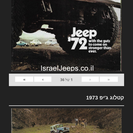
»
›
‹
«
1
של
36
קטלוג ג'יפ 1973