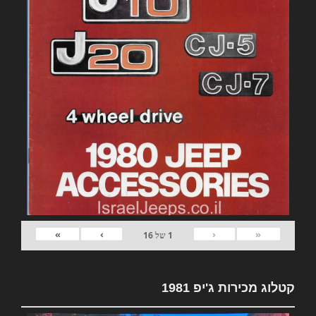
»
›
‹
«
1
של
16
קטלוג מכירות ג'יפ 1981