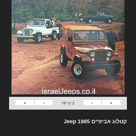
»
›
‹
«
2
של
18
קטלוג אביזרים Jeep 1985