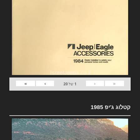
»
›
‹
«
1
של
20
קטלוג ג'יפ 1985