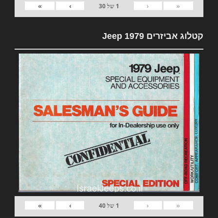
»
›
‹
«
1
של
30
קטלוג אביזרים 1979 Jeep
»
›
‹
«
1
של
40