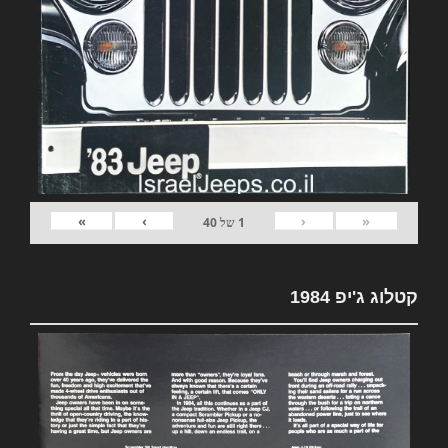
»
›
‹
«
1
של
40
קטלוג ג'יפ 1984