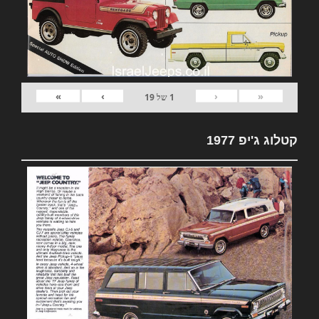
»
›
‹
«
1
של
19
קטלוג ג'יפ 1977