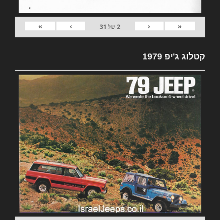
»
›
‹
«
2
של
31
קטלוג ג'יפ 1979