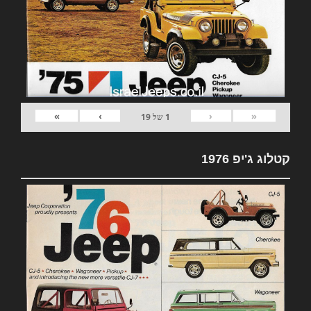
»
›
‹
«
1
של
19
קטלוג ג'יפ 1976