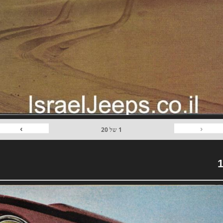
›
‹
1
של
20