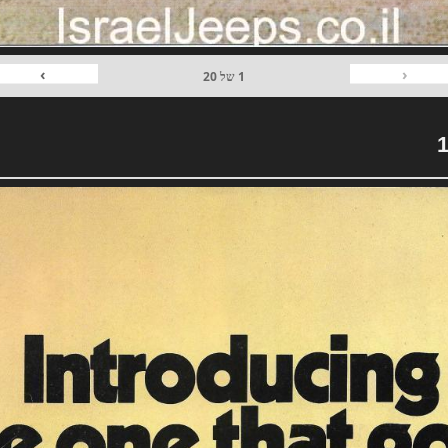
›
‹
1
של
20