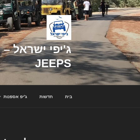
דילוג
לתוכן
JEEPS
בית
חדשות
ג'יפ אספנות