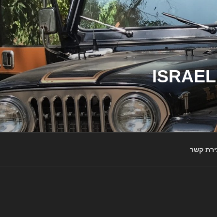
ג'יפי ישראל – הבית לג'יפאים ולמותג ג'יפ | ISRAEL
ירת קשר