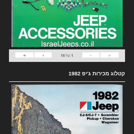
»
›
‹
«
1
של
16
קטלוג מכירות ג'יפ 1982