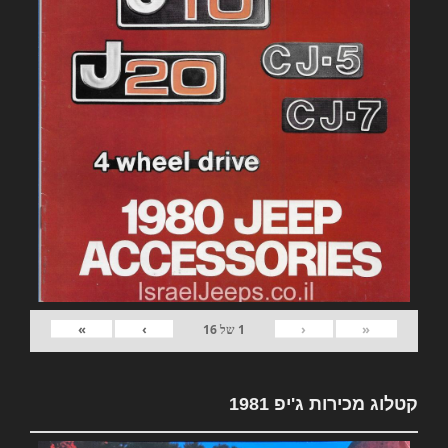
»
›
‹
«
1
של
16
קטלוג מכירות ג'יפ 1981