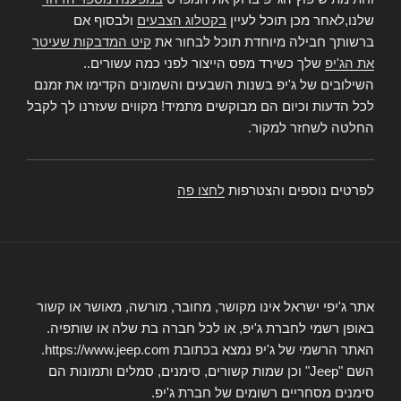
שלנו,לאחר מכן תוכל לעיין
בקטלוג הצבעים
ולבסוף אם
ברשותך חבילה מיוחדת תוכל לבחור את
קיט המדבקות שעיטר
את הג'יפ
שלך כשירד מפס הייצור לפני כמה עשורים..
השילובים של ג'יפ בשנות השבעים והשמונים הקדימו את זמנם
לכל הדעות וכיום הם מבוקשים מתמיד! מקווים שעזרנו לך לקבל
החלטה לשחזר למקור.
לפרטים נוספים והצטרפות
לחצו פה
אתר ג'יפי ישראל אינו מקושר, מחובר, מורשה, מאושר או קשור
באופן רשמי לחברת ג'יפ, או לכל חברה בת שלה או שותפיה.
האתר הרשמי של ג'יפ נמצא בכתובת https://www.jeep.com.
השם "Jeep" וכן שמות קשורים, סימנים, סמלים ותמונות הם
סימנים מסחריים רשומים של חברת ג'יפ.