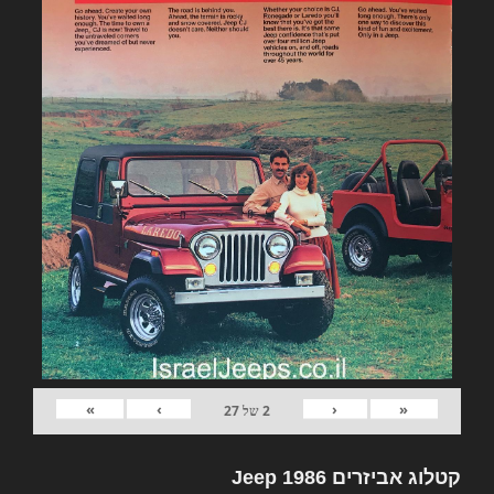
»
›
‹
«
2
של
27
קטלוג אביזרים Jeep 1986