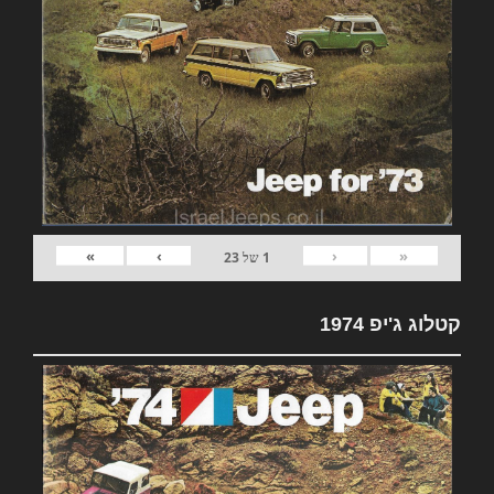
»
›
‹
«
1
של
23
קטלוג ג'יפ 1974