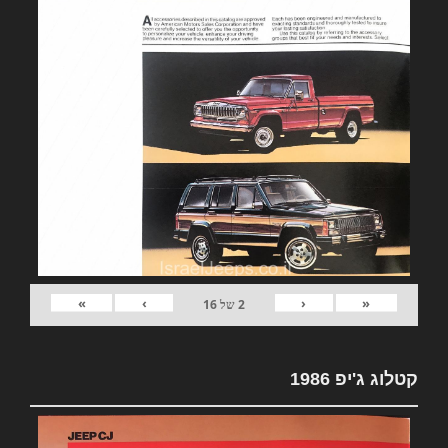
»
›
‹
«
2
של
16
קטלוג ג'יפ 1986