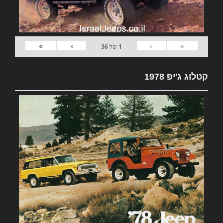
»
›
‹
«
1
של
36
קטלוג ג'יפ 1978