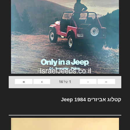
»
›
‹
«
1
של
16
קטלוג אביזרים Jeep 1984