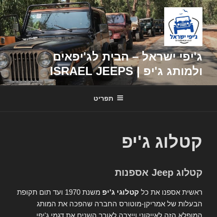
דילוג
לתוכן
ג'יפי ישראל – הבית לג'יפאים
ולמותג ג'יפ | ISRAEL JEEPS
תפריט
קטלוג ג'יפ
קטלוג Jeep אספנות
ראשית אספנו את כל
קטלוגי ג'יפ
משנת 1970 ועד תום תקופת
הבעלות של אמריקן-מוטורס החברה שהפכה את המותג
המופלא הזה לאייקוני וייצרה לאורך השנים את דגמי ג'יפי