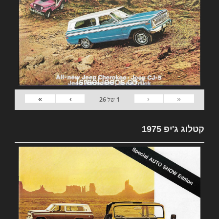
»
›
‹
«
1
של
26
קטלוג ג'יפ 1975