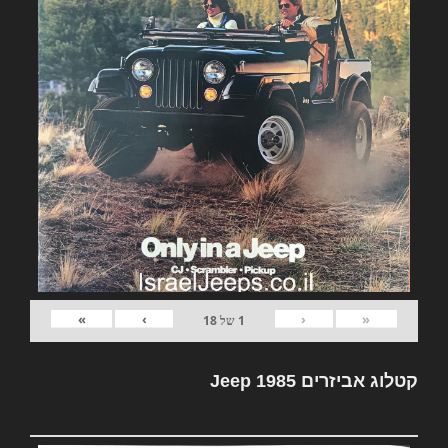
»
›
‹
«
1
של
18
קטלוג אביזרים Jeep 1985