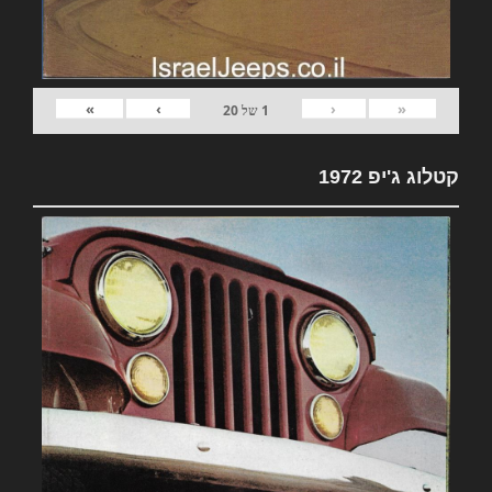
»
›
‹
«
1
של
20
קטלוג ג'יפ 1972