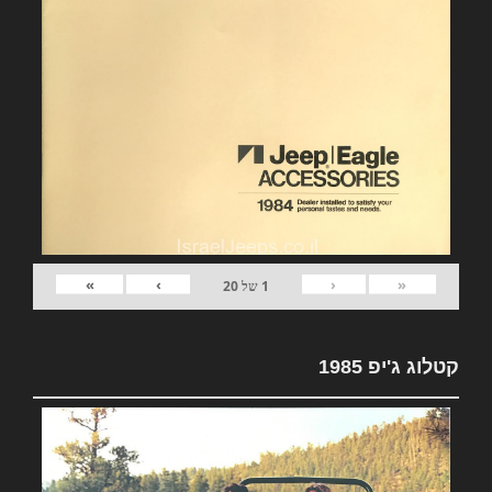
»
›
‹
«
1
של
20
קטלוג ג'יפ 1985