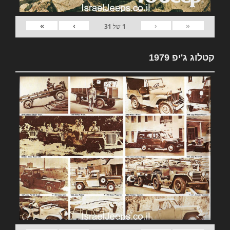
»
›
‹
«
1
של
31
קטלוג ג'יפ 1979