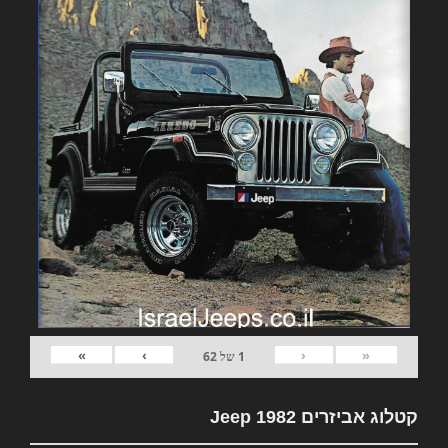
»
›
‹
«
1
של
62
קטלוג אביזרים 1982 Jeep