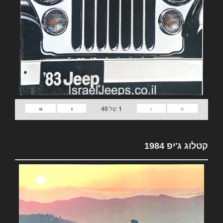
»
›
‹
«
1
של
40
קטלוג ג'יפ 1984