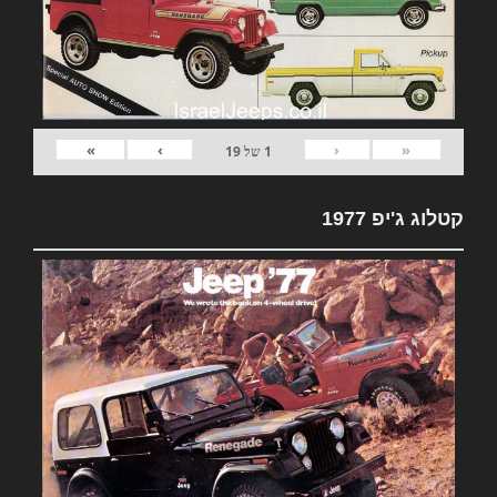
»
›
‹
«
1
של
19
קטלוג ג'יפ 1977