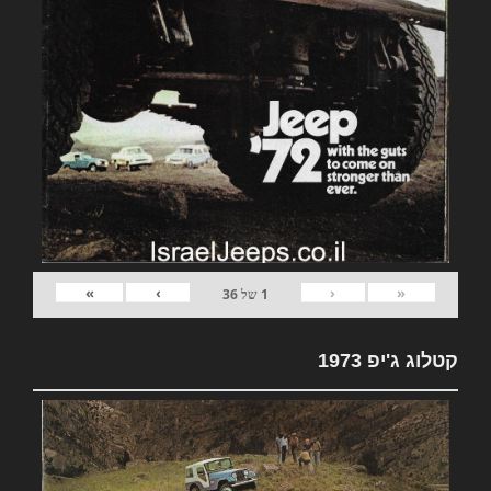
»
›
‹
«
1
של
36
קטלוג ג'יפ 1973