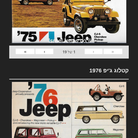
»
›
‹
«
1
של
19
קטלוג ג'יפ 1976