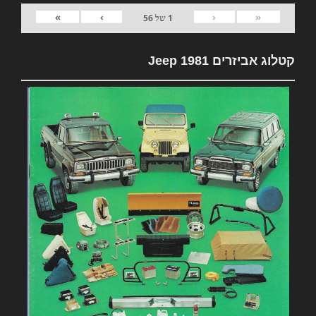
»
›
‹
«
1
של
56
קטלוג אביזרים 1981 Jeep