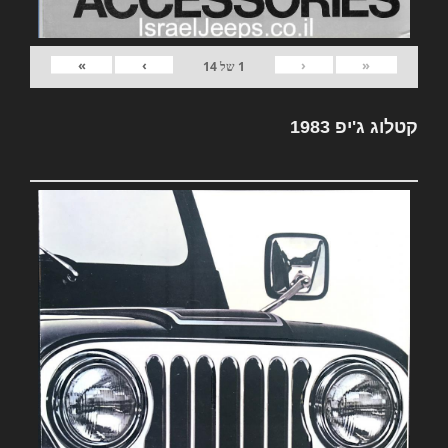
»
›
‹
«
1
של
14
קטלוג ג'יפ 1983