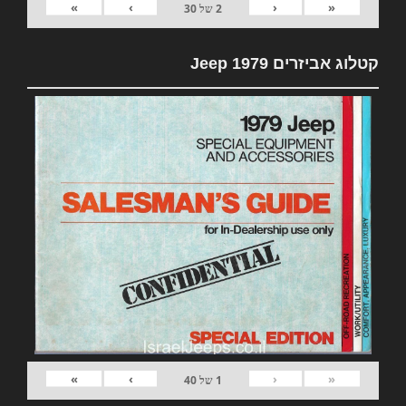
»
›
‹
«
2
של
30
קטלוג אביזרים 1979 Jeep
»
›
‹
«
1
של
40