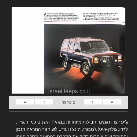
»
›
‹
«
2
של
19
ג'יפ ייצרו דגמים וחבילות מיוחדות במהלך השנים כמו רנגייד,
לרדו, גולדן-איגל ג'מבורי, הונצ'ו ועוד.. לשיחזור המראה הנכון
וחתימת שיפוץ הג'יפ בדוק את המפרט
במפענח מספר הזיהוי