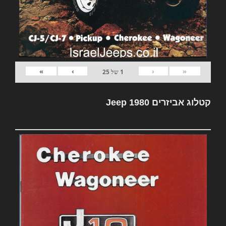
»
›
‹
«
1
של
25
קטלוג אביזרים Jeep 1980