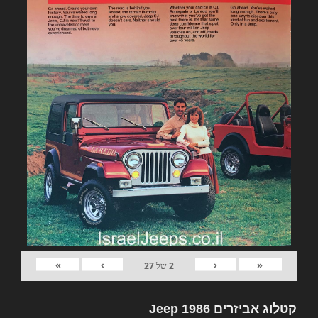
»
›
‹
«
2
של
27
קטלוג אביזרים Jeep 1986