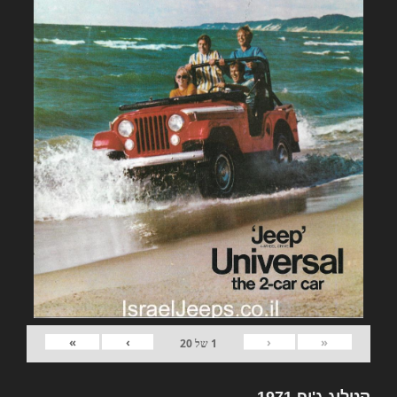
»
›
‹
«
1
של
20