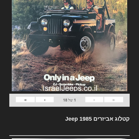
»
›
‹
«
1
של
18
קטלוג אביזרים Jeep 1985