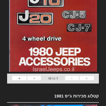
»
›
‹
«
1
של
16
קטלוג מכירות ג'יפ 1981