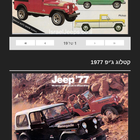
»
›
‹
«
1
של
19
קטלוג ג'יפ 1977