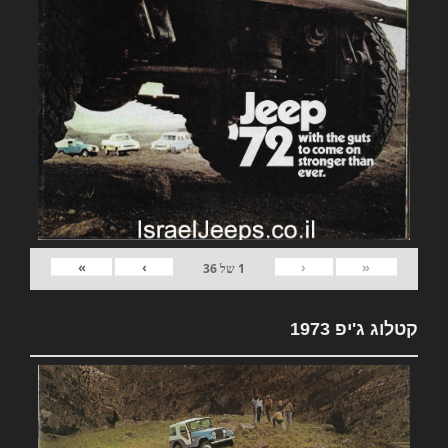
»
›
‹
«
1
של
36
קטלוג ג'יפ 1973