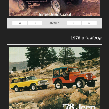
»
›
‹
«
1
של
36
קטלוג ג'יפ 1978