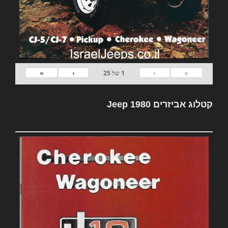
»
›
‹
«
1
של
25
קטלוג אביזרים Jeep 1980