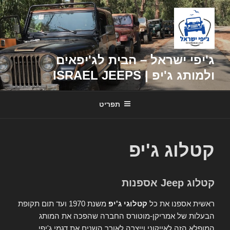
דילוג
לתוכן
ג'יפי ישראל – הבית לג'יפאים
ולמותג ג'יפ | ISRAEL JEEPS
תפריט
קטלוג ג'יפ
קטלוג Jeep אספנות
ראשית אספנו את כל
קטלוגי ג'יפ
משנת 1970 ועד תום תקופת
הבעלות של אמריקן-מוטורס החברה שהפכה את המותג
המופלא הזה לאייקוני וייצרה לאורך השנים את דגמי ג'יפי