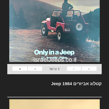
»
›
‹
«
1
של
16
קטלוג אביזרים Jeep 1984