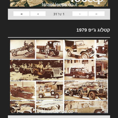
»
›
‹
«
1
של
31
קטלוג ג'יפ 1979