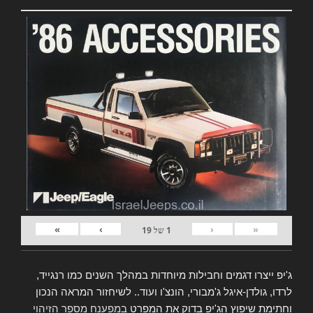
»
›
‹
«
1
של
19
ג'יפ ייצרו דגמים וחבילות מיוחדות במהלך השנים כמו רנגייד,
לרדו, גולדן-איגל ג'מבורי, הונצ'ו ועוד.. לשיחזור המראה הנכון
וחתימת שיפוץ הג'יפ בדוק את המפרט
במפענח מספר הזיהוי