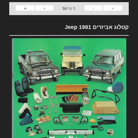
»
›
‹
«
1
של
56
קטלוג אביזרים 1981 Jeep