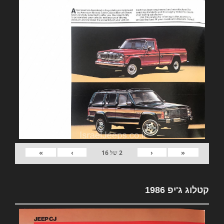
»
›
‹
«
2
של
16
קטלוג ג'יפ 1986