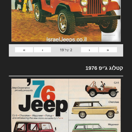
»
›
‹
«
2
של
19
קטלוג ג'יפ 1976