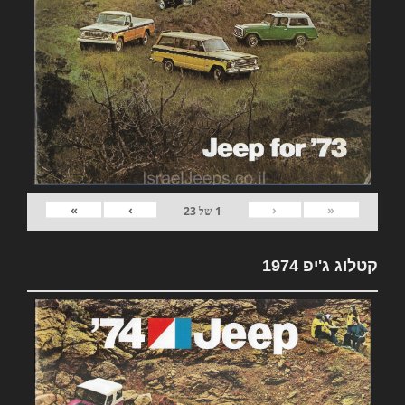
»
›
‹
«
1
של
23
קטלוג ג'יפ 1974