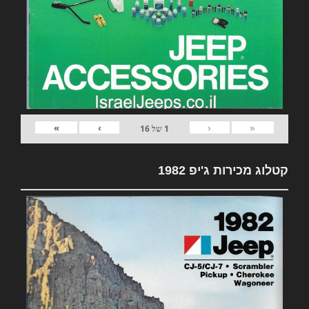
»
›
‹
«
1
של
16
קטלוג מכירות ג'יפ 1982