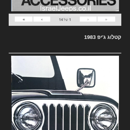
»
›
‹
«
1
של
14
קטלוג ג'יפ 1983