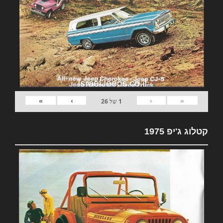
»
›
‹
«
1
של
26
קטלוג ג'יפ 1975