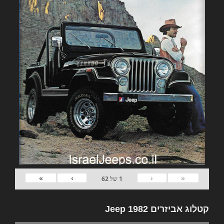
»
›
‹
«
1
של
62
קטלוג אביזרים 1982 Jeep