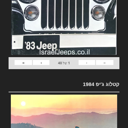
»
›
‹
«
1
של
40
קטלוג ג'יפ 1984