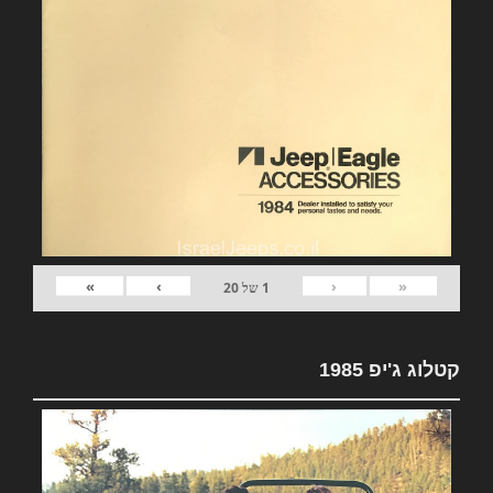
»
›
‹
«
1
של
20
קטלוג ג'יפ 1985