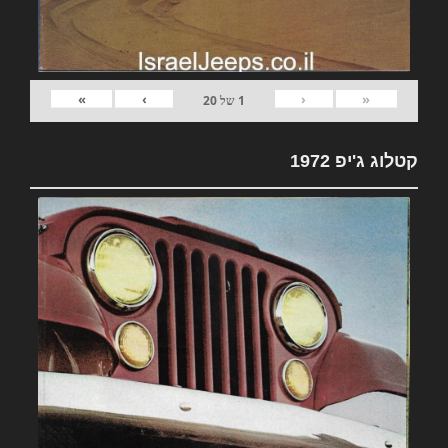
»
›
‹
«
1
של
20
קטלוג ג'יפ 1972