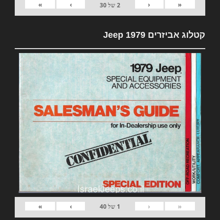
»
›
‹
«
2
של
30
קטלוג אביזרים 1979 Jeep
»
›
‹
«
1
של
40