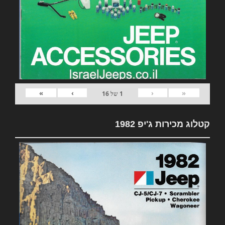
»
›
‹
«
1
של
16
קטלוג מכירות ג'יפ 1982