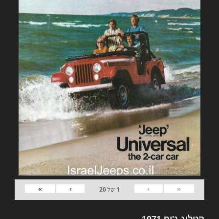
»
›
‹
«
1
של
20