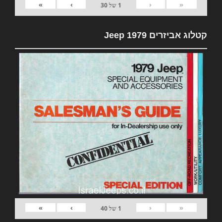
»
›
‹
«
1
של
30
קטלוג אביזרים 1979 Jeep
»
›
‹
«
1
של
40