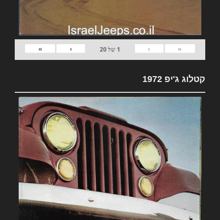
»
›
‹
«
1
של
20
קטלוג ג'יפ 1972