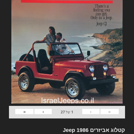
»
›
‹
«
1
של
27
קטלוג אביזרים Jeep 1986