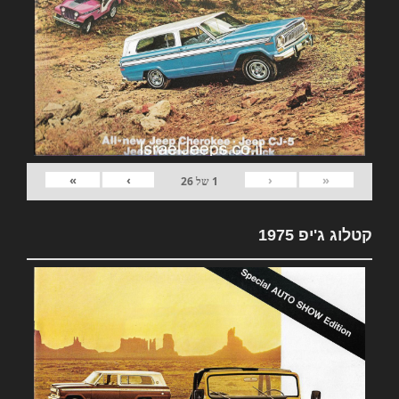
»
›
‹
«
1
של
26
קטלוג ג'יפ 1975