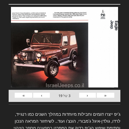
»
›
‹
«
3
של
19
ג'יפ ייצרו דגמים וחבילות מיוחדות במהלך השנים כמו רנגייד,
לרדו, גולדן-איגל ג'מבורי, הונצ'ו ועוד.. לשיחזור המראה הנכון
וחתימת שיפוץ הג'יפ בדוק את המפרט
במפענח מספר הזיהוי