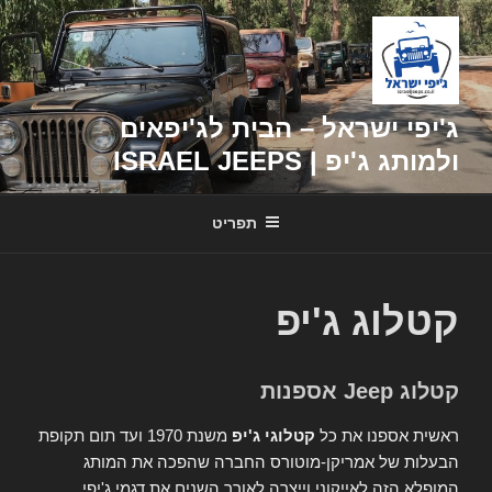
דילוג
לתוכן
ג'יפי ישראל – הבית לג'יפאים
ולמותג ג'יפ | ISRAEL JEEPS
תפריט
קטלוג ג'יפ
קטלוג Jeep אספנות
ראשית אספנו את כל
קטלוגי ג'יפ
משנת 1970 ועד תום תקופת
הבעלות של אמריקן-מוטורס החברה שהפכה את המותג
המופלא הזה לאייקוני וייצרה לאורך השנים את דגמי ג'יפי