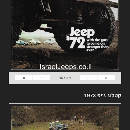
»
›
‹
«
1
של
36
קטלוג ג'יפ 1973