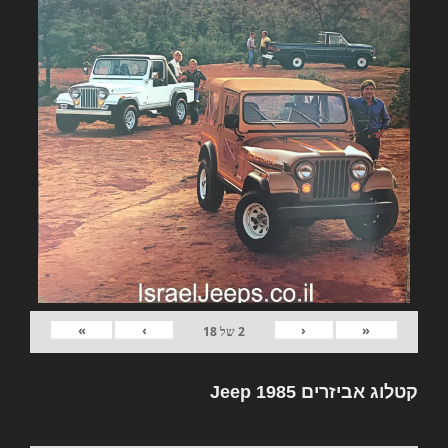
»
›
‹
«
2
של
18
קטלוג אביזרים Jeep 1985