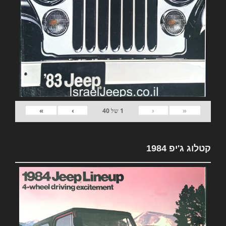
»
›
‹
«
1
של
40
קטלוג ג'יפ 1984