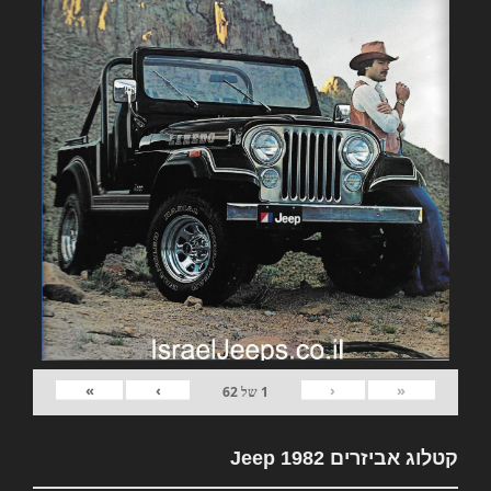
»
›
‹
«
1
של
62
קטלוג אביזרים 1982 Jeep