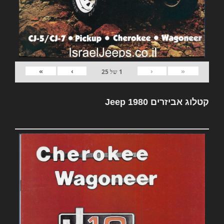
»
›
‹
«
1
של
25
קטלוג אביזרים Jeep 1980