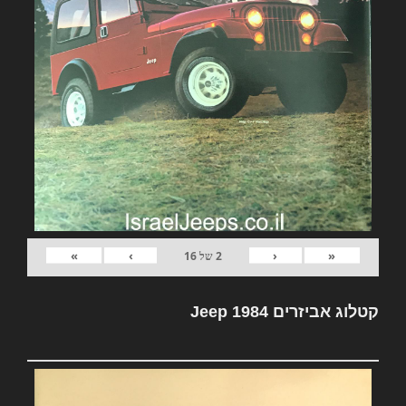
»
›
‹
«
2
של
16
קטלוג אביזרים Jeep 1984