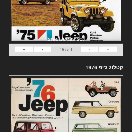
»
›
‹
«
1
של
19
קטלוג ג'יפ 1976