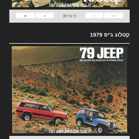
»
›
‹
«
1
של
31
קטלוג ג'יפ 1979