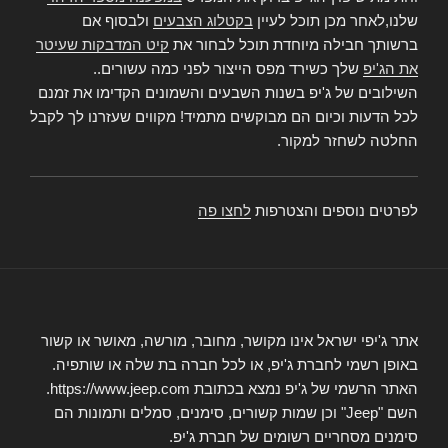
שלנו,לאחר מכן תוכל לעיין
בקטלוג הצבעים
ולבסוף אם
ברשותך חבילה מיוחדת תוכל לבחור את
קיט המדבקות שעיטר
את הג'יפ
שלך כשירד מפס הייצור לפני כמה עשורים..
השילובים של ג'יפ בשנות השבעים והשמונים הקדימו את זמנם
לכל הדעות וכיום הם מבוקשים מתמיד! מקווים שעזרנו לך לקבל
החלטה לשחזר למקור.
לפרטים נוספים והצטרפות
לחצו פה
אתר ג'יפי ישראל אינו מקושר, מחובר, מורשה, מאושר או קשור
באופן רשמי לחברת ג'יפ, או לכל חברה בת שלה או שותפיה.
האתר הרשמי של ג'יפ נמצא בכתובת https://www.jeep.com.
השם "Jeep" וכן שמות קשורים, סימנים, סמלים ותמונות הם
סימנים מסחריים רשומים של חברת ג'יפ.