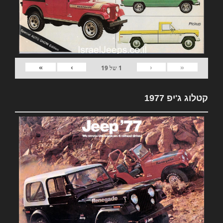
»
›
‹
«
1
של
19
קטלוג ג'יפ 1977