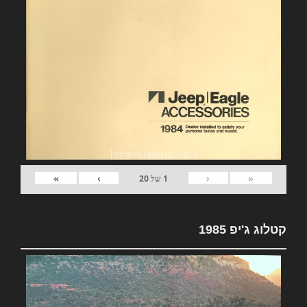
»
›
‹
«
1
של
20
קטלוג ג'יפ 1985