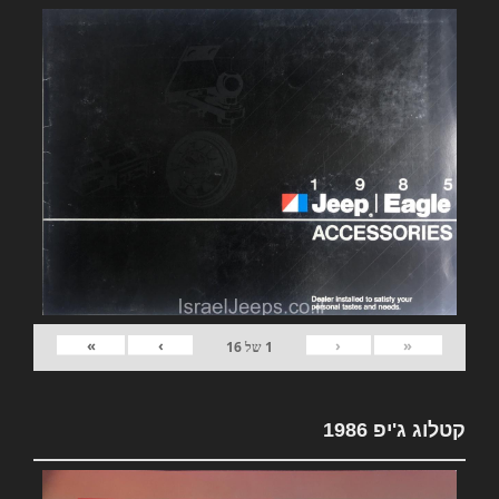
»
›
‹
«
1
של
16
קטלוג ג'יפ 1986