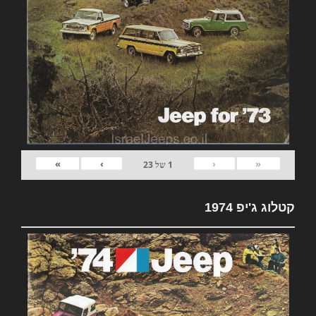
»
›
‹
«
1
של
23
קטלוג ג'יפ 1974