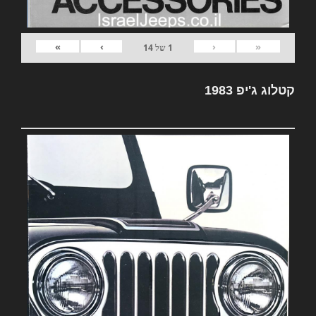
»
›
‹
«
1
של
14
קטלוג ג'יפ 1983