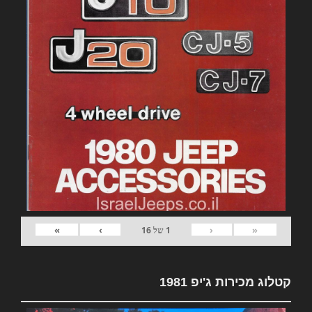
»
›
‹
«
1
של
16
קטלוג מכירות ג'יפ 1981