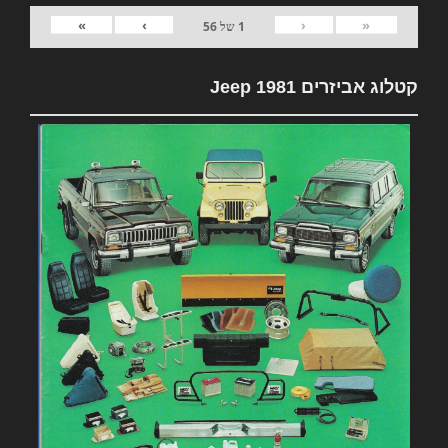
»
›
‹
«
1
של
56
קטלוג אביזרים 1981 Jeep