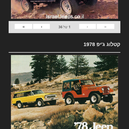
»
›
‹
«
1
של
36
קטלוג ג'יפ 1978