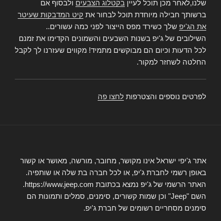
שלנו,לאחר מכן תוכל לעיין
בקטלוג הצבעים
ולבסוף אם
ברשותך חבילה מיוחדת תוכל לבחור את
קיט המדבקות שעיטר
את הג'יפ
שלך כשירד מפס הייצור לפני כמה עשורים..
השילובים של ג'יפ בשנות השבעים והשמונים הקדימו את זמנם
לכל הדעות וכיום הם מבוקשים מתמיד! מקווים שעזרנו לך לקבל
החלטה לשחזר למקור.
לפרטים נוספים והצטרפות
לחצו פה
אתר ג'יפי ישראל אינו מקושר, מחובר, מורשה, מאושר או קשור
באופן רשמי לחברת ג'יפ, או לכל חברה בת שלה או שותפיה.
האתר הרשמי של ג'יפ נמצא בכתובת https://www.jeep.com.
השם "Jeep" וכן שמות קשורים, סימנים, סמלים ותמונות הם
סימנים מסחריים רשומים של חברת ג'יפ.