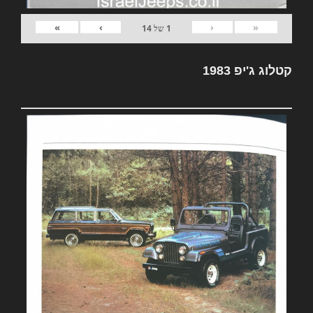
»
›
‹
«
1
של
14
קטלוג ג'יפ 1983