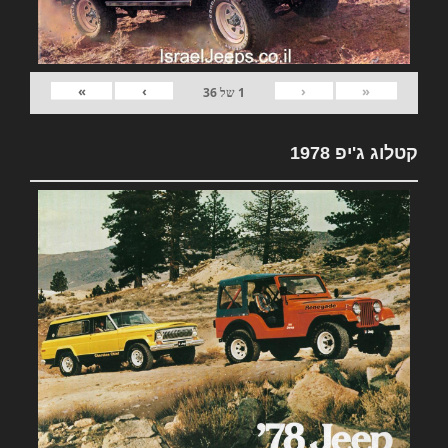
»
›
‹
«
1
של
36
קטלוג ג'יפ 1978