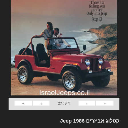
»
›
‹
«
1
של
27
קטלוג אביזרים Jeep 1986