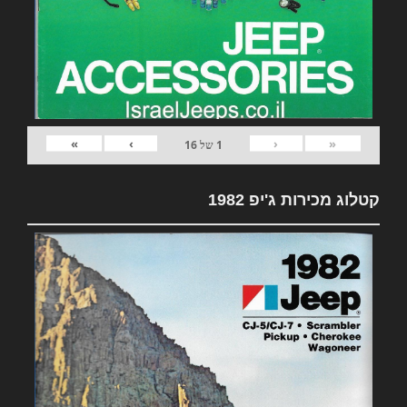
»
›
‹
«
1
של
16
קטלוג מכירות ג'יפ 1982