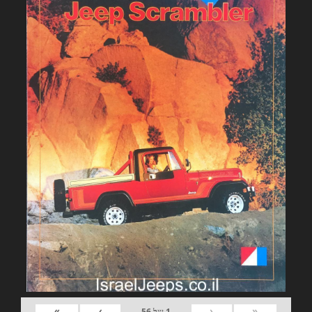
»
›
‹
«
1
של
56