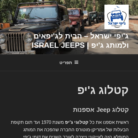
דילוג
לתוכן
ג'יפי ישראל – הבית לג'יפאים
ולמותג ג'יפ | ISRAEL JEEPS
תפריט
קטלוג ג'יפ
קטלוג Jeep אספנות
ראשית אספנו את כל
קטלוגי ג'יפ
משנת 1970 ועד תום תקופת
הבעלות של אמריקן-מוטורס החברה שהפכה את המותג
המופלא הזה לאייקוני וייצרה לאורך השנים את דגמי ג'יפי