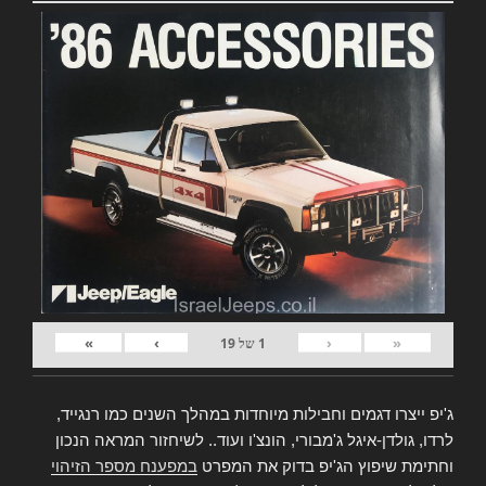
»
›
‹
«
1
של
19
ג'יפ ייצרו דגמים וחבילות מיוחדות במהלך השנים כמו רנגייד,
לרדו, גולדן-איגל ג'מבורי, הונצ'ו ועוד.. לשיחזור המראה הנכון
וחתימת שיפוץ הג'יפ בדוק את המפרט
במפענח מספר הזיהוי