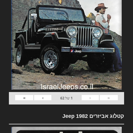
»
›
‹
«
1
של
62
קטלוג אביזרים 1982 Jeep