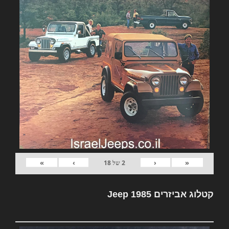
»
›
‹
«
2
של
18
קטלוג אביזרים Jeep 1985