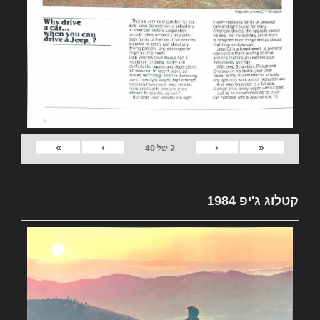
»
›
‹
«
2
של
40
קטלוג ג'יפ 1984