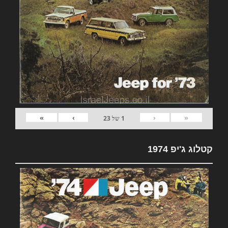
»
›
‹
«
1
של
23
קטלוג ג'יפ 1974