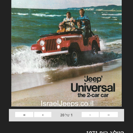
»
›
‹
«
1
של
20