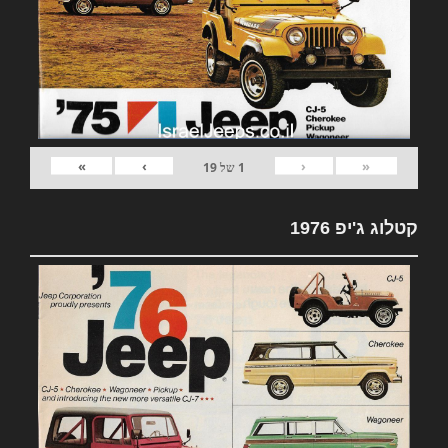
»
›
‹
«
1
של
19
קטלוג ג'יפ 1976