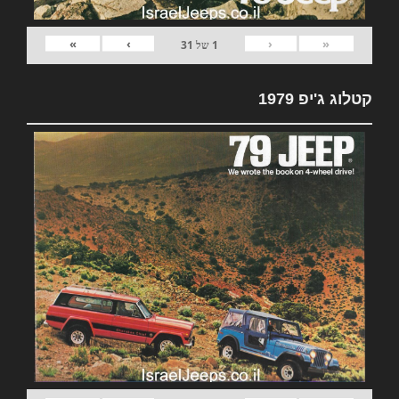
»
›
‹
«
1
של
31
קטלוג ג'יפ 1979