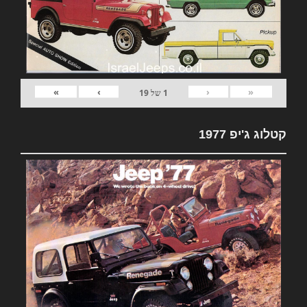
»
›
‹
«
1
של
19
קטלוג ג'יפ 1977