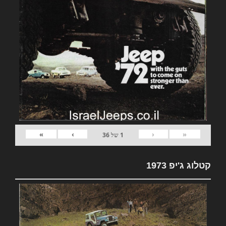
»
›
‹
«
1
של
36
קטלוג ג'יפ 1973