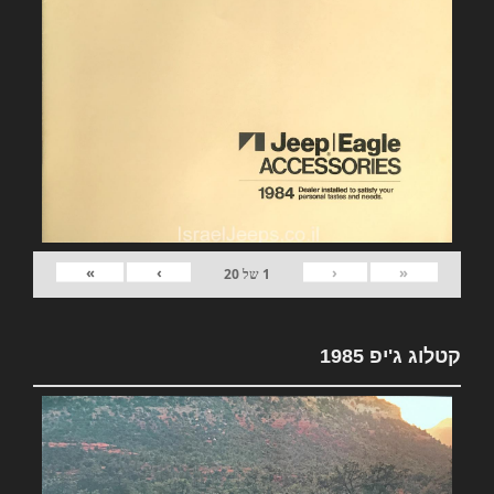
»
›
‹
«
1
של
20
קטלוג ג'יפ 1985