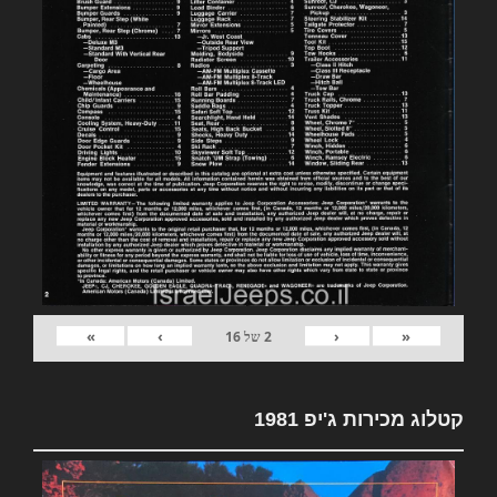
»
›
‹
«
2
של
16
קטלוג מכירות ג'יפ 1981