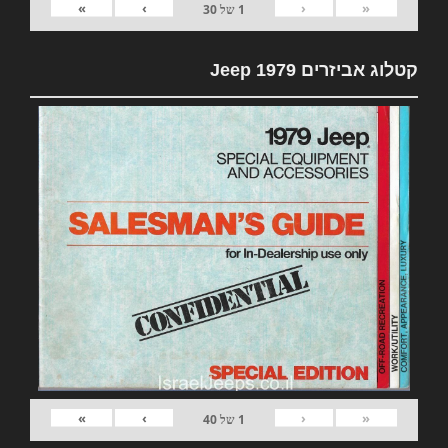
»
›
‹
«
1
של
30
קטלוג אביזרים 1979 Jeep
»
›
‹
«
1
של
40