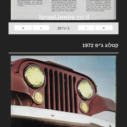
»
›
‹
«
2
של
20
קטלוג ג'יפ 1972