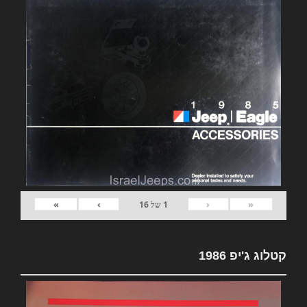
»
›
‹
«
1
של
16
קטלוג ג'יפ 1986