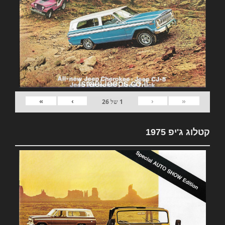
»
›
‹
«
1
של
26
קטלוג ג'יפ 1975