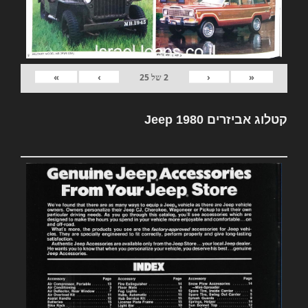
»
›
‹
«
2
של
25
קטלוג אביזרים Jeep 1980