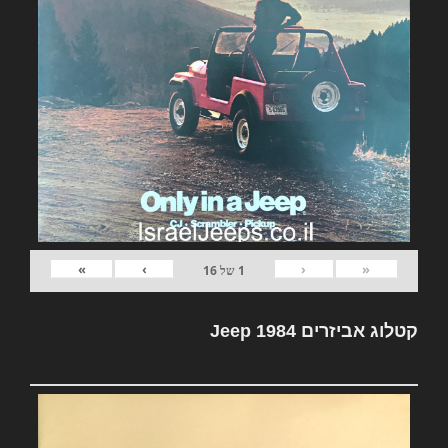
»
›
‹
«
1
של
16
קטלוג אביזרים Jeep 1984