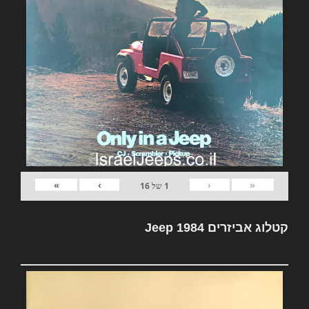
»
›
‹
«
1
של
16
קטלוג אביזרים Jeep 1984