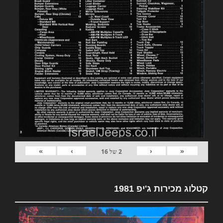
»
›
‹
«
2
של
16
קטלוג מכירות ג'יפ 1981