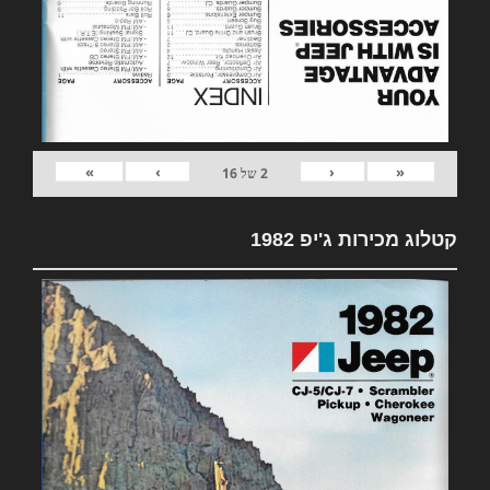
»
›
‹
«
2
של
16
קטלוג מכירות ג'יפ 1982