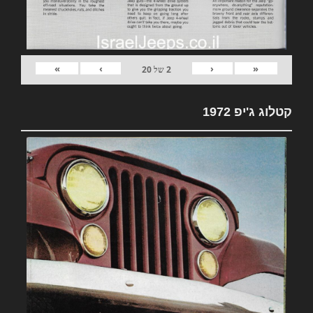
»
›
‹
«
2
של
20
קטלוג ג'יפ 1972