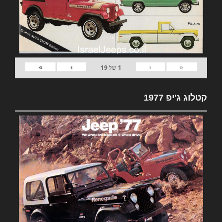
»
›
‹
«
1
של
19
קטלוג ג'יפ 1977