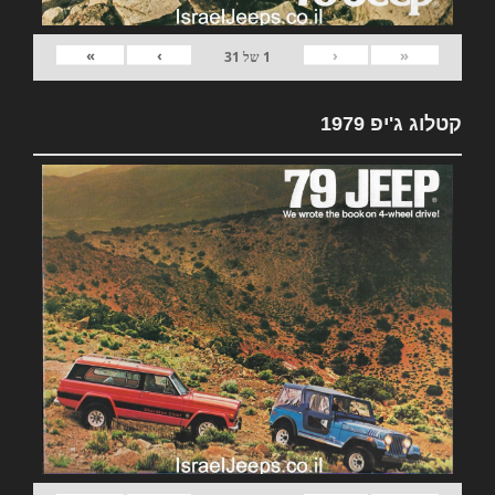
»
›
‹
«
1
של
31
קטלוג ג'יפ 1979