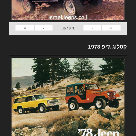
»
›
‹
«
1
של
36
קטלוג ג'יפ 1978