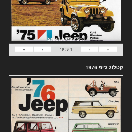
»
›
‹
«
1
של
19
קטלוג ג'יפ 1976