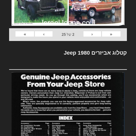
»
›
‹
«
2
של
25
קטלוג אביזרים Jeep 1980