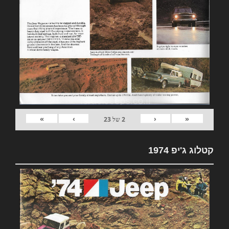
»
›
‹
«
2
של
23
קטלוג ג'יפ 1974