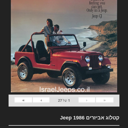
»
›
‹
«
1
של
27
קטלוג אביזרים Jeep 1986