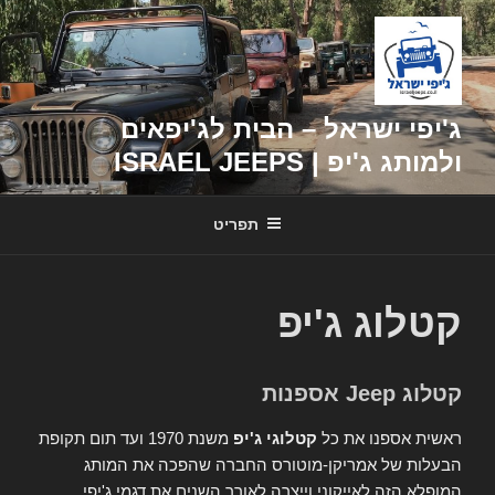
דילוג
לתוכן
ג'יפי ישראל – הבית לג'יפאים
ולמותג ג'יפ | ISRAEL JEEPS
תפריט
קטלוג ג'יפ
קטלוג Jeep אספנות
ראשית אספנו את כל
קטלוגי ג'יפ
משנת 1970 ועד תום תקופת
הבעלות של אמריקן-מוטורס החברה שהפכה את המותג
המופלא הזה לאייקוני וייצרה לאורך השנים את דגמי ג'יפי