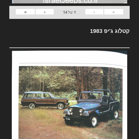
»
›
‹
«
1
של
14
קטלוג ג'יפ 1983