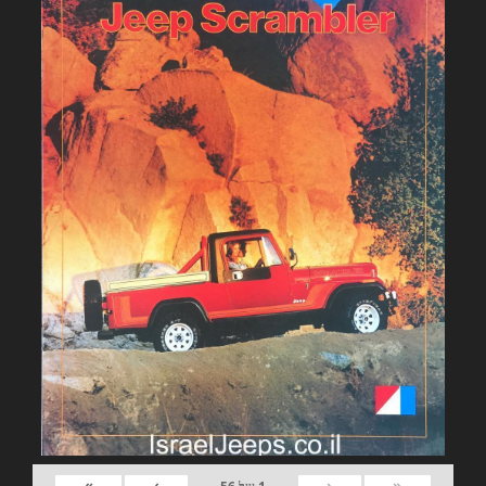
»
›
‹
«