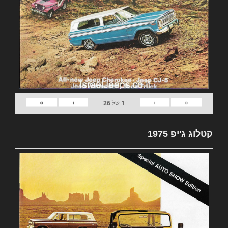
»
›
‹
«
1
של
26
קטלוג ג'יפ 1975