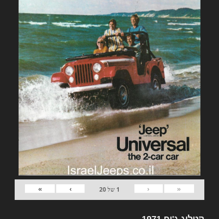
»
›
‹
«
1
של
20