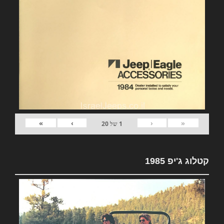
»
›
‹
«
1
של
20
קטלוג ג'יפ 1985