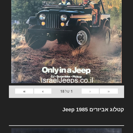
»
›
‹
«
1
של
18
קטלוג אביזרים Jeep 1985