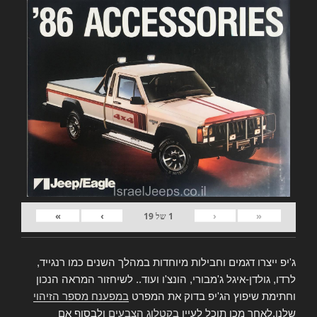
»
›
‹
«
1
של
19
ג'יפ ייצרו דגמים וחבילות מיוחדות במהלך השנים כמו רנגייד,
לרדו, גולדן-איגל ג'מבורי, הונצ'ו ועוד.. לשיחזור המראה הנכון
וחתימת שיפוץ הג'יפ בדוק את המפרט
במפענח מספר הזיהוי
שלנו,לאחר מכן תוכל לעיין
בקטלוג הצבעים
ולבסוף אם