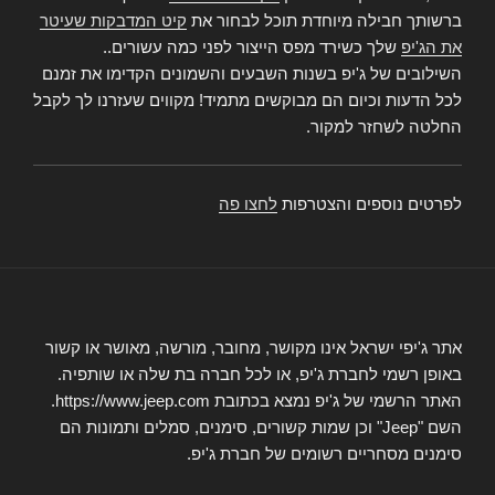
ברשותך חבילה מיוחדת תוכל לבחור את
קיט המדבקות שעיטר
את הג'יפ
שלך כשירד מפס הייצור לפני כמה עשורים..
השילובים של ג'יפ בשנות השבעים והשמונים הקדימו את זמנם
לכל הדעות וכיום הם מבוקשים מתמיד! מקווים שעזרנו לך לקבל
החלטה לשחזר למקור.
לפרטים נוספים והצטרפות
לחצו פה
אתר ג'יפי ישראל אינו מקושר, מחובר, מורשה, מאושר או קשור
באופן רשמי לחברת ג'יפ, או לכל חברה בת שלה או שותפיה.
האתר הרשמי של ג'יפ נמצא בכתובת https://www.jeep.com.
השם "Jeep" וכן שמות קשורים, סימנים, סמלים ותמונות הם
סימנים מסחריים רשומים של חברת ג'יפ.