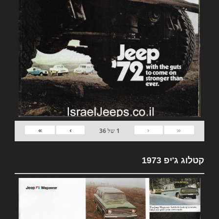
»
›
‹
«
1
של
36
קטלוג ג'יפ 1973