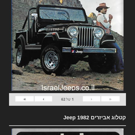
»
›
‹
«
1
של
62
קטלוג אביזרים 1982 Jeep