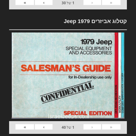
»
›
‹
«
1
של
30
קטלוג אביזרים 1979 Jeep
»
›
‹
«
1
של
40