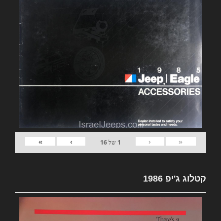
»
›
‹
«
1
של
16
קטלוג ג'יפ 1986