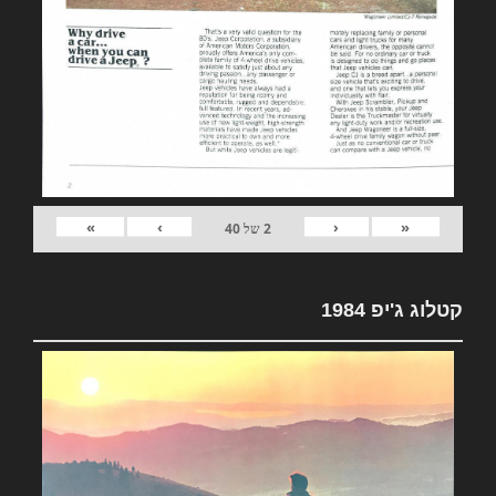
»
›
‹
«
2
של
40
קטלוג ג'יפ 1984