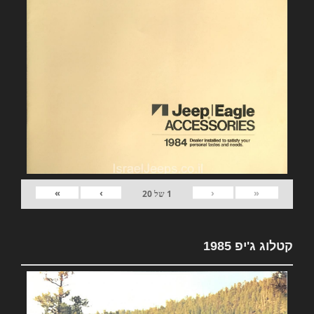
»
›
‹
«
1
של
20
קטלוג ג'יפ 1985