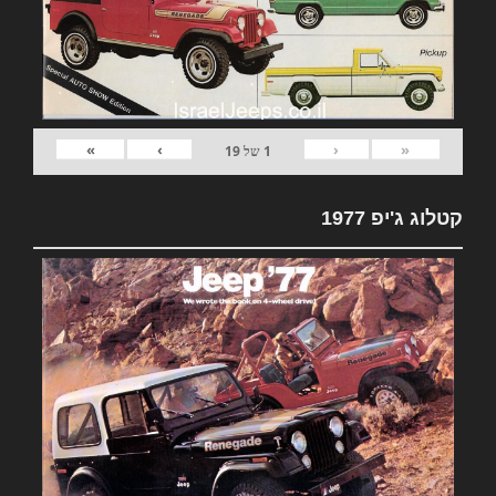
»
›
‹
«
1
של
19
קטלוג ג'יפ 1977