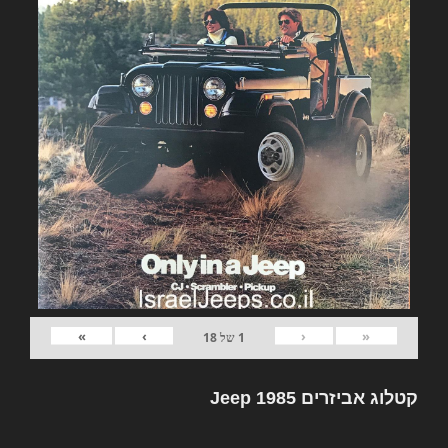
»
›
‹
«
1
של
18
קטלוג אביזרים Jeep 1985