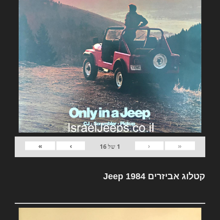
»
›
‹
«
1
של
16
קטלוג אביזרים Jeep 1984