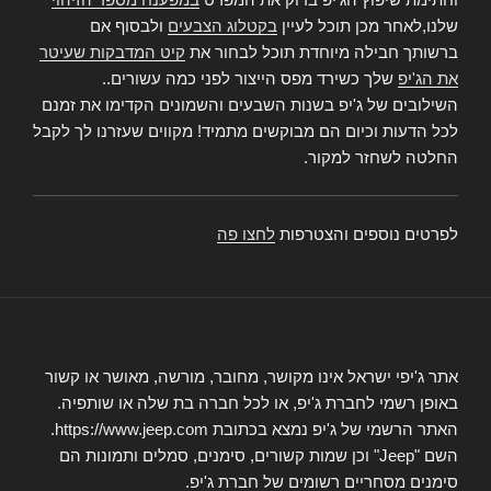
שלנו,לאחר מכן תוכל לעיין
בקטלוג הצבעים
ולבסוף אם
ברשותך חבילה מיוחדת תוכל לבחור את
קיט המדבקות שעיטר
את הג'יפ
שלך כשירד מפס הייצור לפני כמה עשורים..
השילובים של ג'יפ בשנות השבעים והשמונים הקדימו את זמנם
לכל הדעות וכיום הם מבוקשים מתמיד! מקווים שעזרנו לך לקבל
החלטה לשחזר למקור.
לפרטים נוספים והצטרפות
לחצו פה
אתר ג'יפי ישראל אינו מקושר, מחובר, מורשה, מאושר או קשור
באופן רשמי לחברת ג'יפ, או לכל חברה בת שלה או שותפיה.
האתר הרשמי של ג'יפ נמצא בכתובת https://www.jeep.com.
השם "Jeep" וכן שמות קשורים, סימנים, סמלים ותמונות הם
סימנים מסחריים רשומים של חברת ג'יפ.