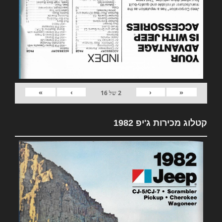
»
›
‹
«
2
של
16
קטלוג מכירות ג'יפ 1982