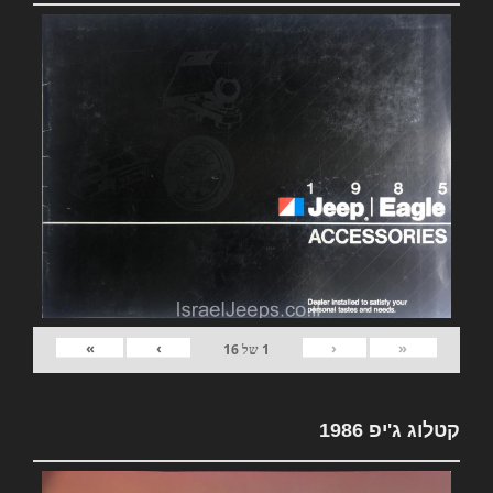
»
›
‹
«
1
של
16
קטלוג ג'יפ 1986