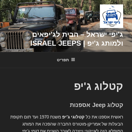
דילוג
לתוכן
ג'יפי ישראל – הבית לג'יפאים
ולמותג ג'יפ | ISRAEL JEEPS
תפריט
קטלוג ג'יפ
קטלוג Jeep אספנות
ראשית אספנו את כל
קטלוגי ג'יפ
משנת 1970 ועד תום תקופת
הבעלות של אמריקן-מוטורס החברה שהפכה את המותג
המופלא הזה לאייקוני וייצרה לאורך השנים את דגמי ג'יפי