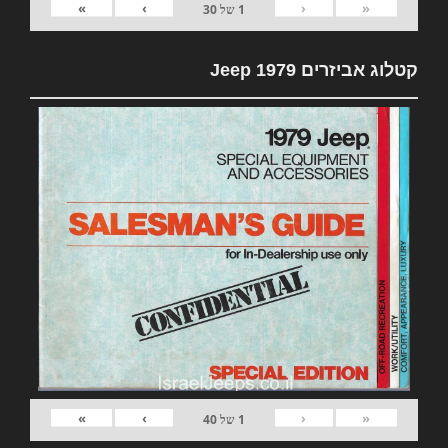
»
›
‹
«
1
של
30
קטלוג אביזרים 1979 Jeep
»
›
‹
«
1
של
40