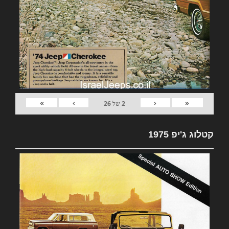
»
›
‹
«
2
של
26
קטלוג ג'יפ 1975