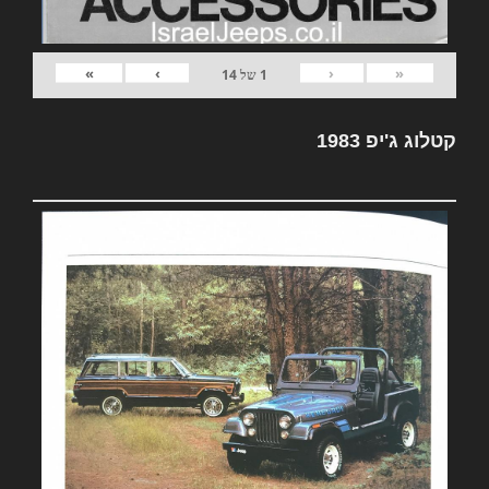
»
›
‹
«
1
של
14
קטלוג ג'יפ 1983