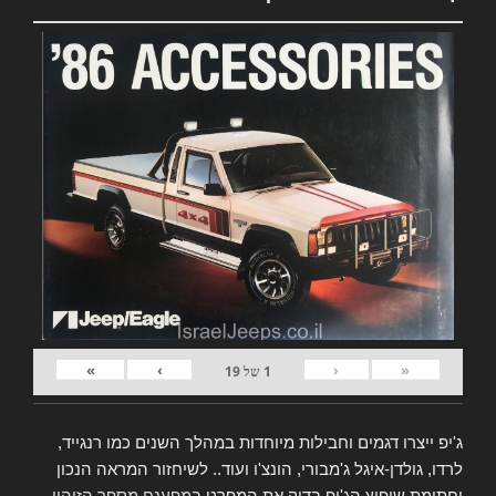
»
›
‹
«
1
של
19
ג'יפ ייצרו דגמים וחבילות מיוחדות במהלך השנים כמו רנגייד,
לרדו, גולדן-איגל ג'מבורי, הונצ'ו ועוד.. לשיחזור המראה הנכון
וחתימת שיפוץ הג'יפ בדוק את המפרט
במפענח מספר הזיהוי