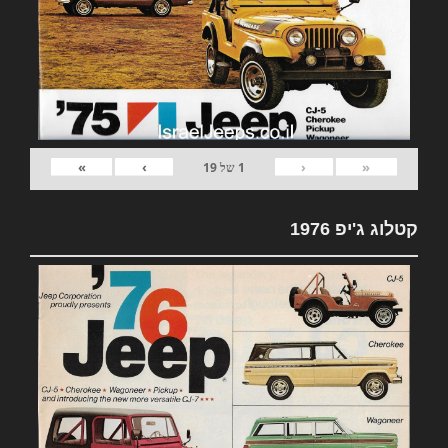
»
›
‹
«
1
של
19
קטלוג ג'יפ 1976