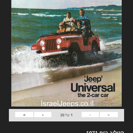
»
›
‹
«
1
של
20