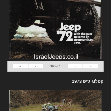
»
›
‹
«
1
של
36
קטלוג ג'יפ 1973