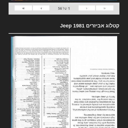
»
›
‹
«
1
של
56
קטלוג אביזרים 1981 Jeep