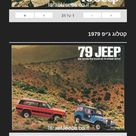
»
›
‹
«
1
של
31
קטלוג ג'יפ 1979