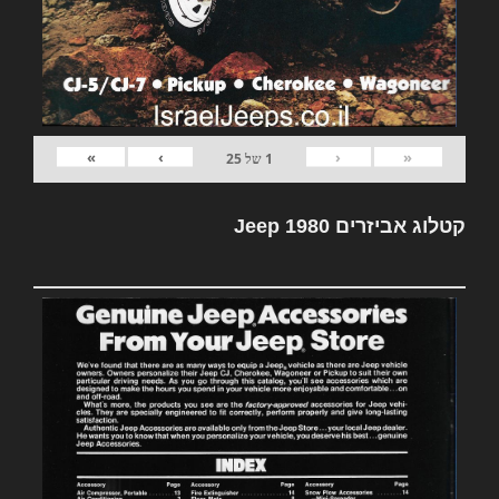
»
›
‹
«
1
של
25
קטלוג אביזרים Jeep 1980