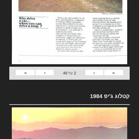
»
›
‹
«
2
של
40
קטלוג ג'יפ 1984