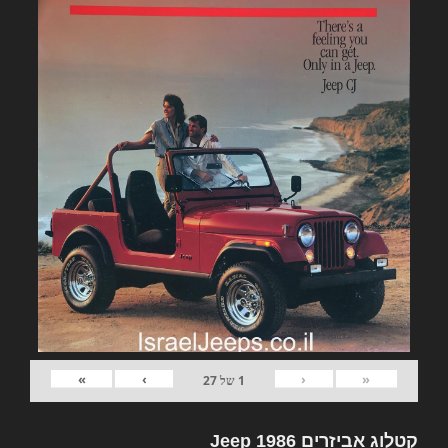
»
›
‹
«
1
של
27
קטלוג אביזרים Jeep 1986