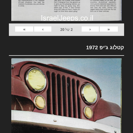
»
›
‹
«
2
של
20
קטלוג ג'יפ 1972