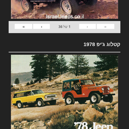
»
›
‹
«
1
של
36
קטלוג ג'יפ 1978