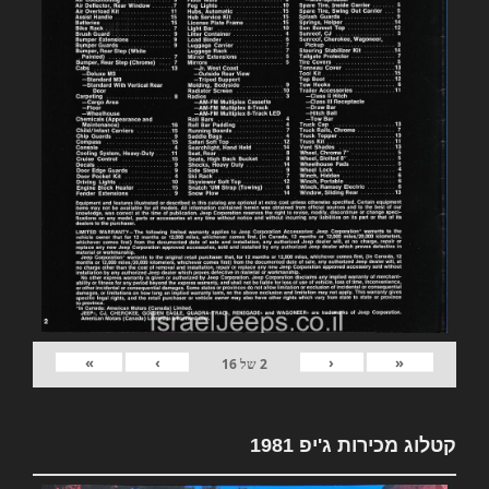
»
›
‹
«
2
של
16
קטלוג מכירות ג'יפ 1981