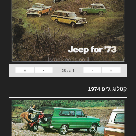
»
›
‹
«
1
של
23
קטלוג ג'יפ 1974