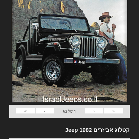
»
›
‹
«
1
של
62
קטלוג אביזרים 1982 Jeep