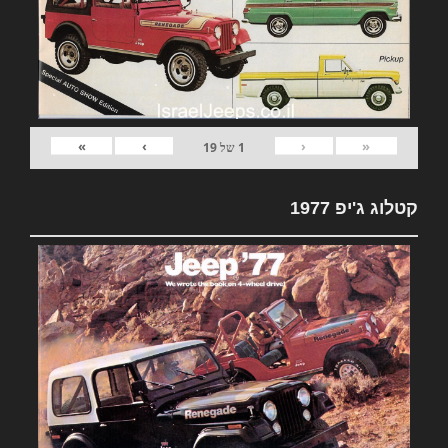
»
›
‹
«
1
של
19
קטלוג ג'יפ 1977