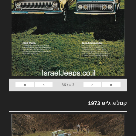
»
›
‹
«
2
של
36
קטלוג ג'יפ 1973