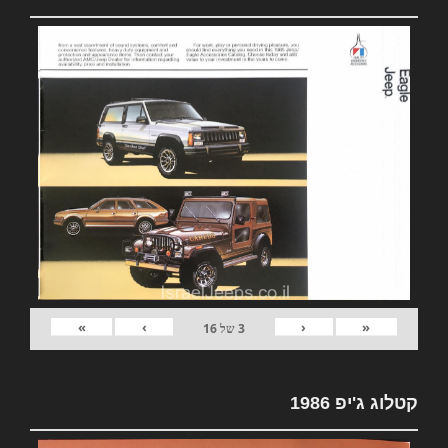
»
›
‹
«
3
של
16
קטלוג ג'יפ 1986