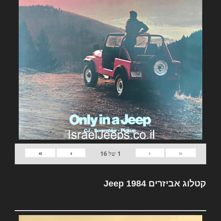
»
›
‹
«
1
של
16
קטלוג אביזרים Jeep 1984