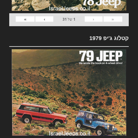
»
›
‹
«
1
של
31
קטלוג ג'יפ 1979