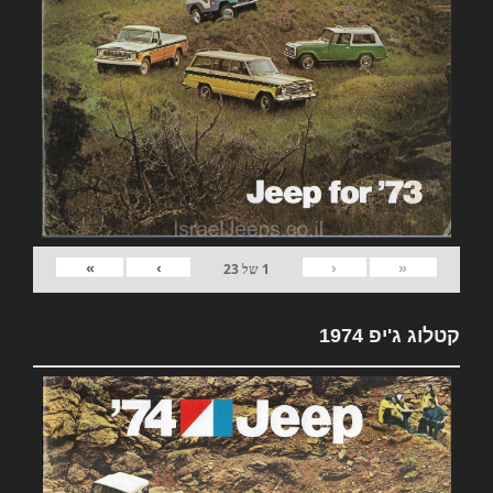
»
›
‹
«
1
של
23
קטלוג ג'יפ 1974