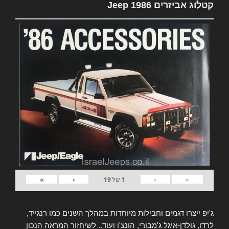
קטלוג אביזרים Jeep 1986
»
›
‹
«
1
של
19
ג'יפ ייצרו דגמים וחבילות מיוחדות במהלך השנים כמו רנגייד,
לרדו, גולדן-איגל ג'מבורי, הונצ'ו ועוד.. לשיחזור המראה הנכון