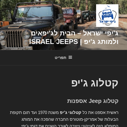
דילוג
לתוכן
ג'יפי ישראל – הבית לג'יפאים
ולמותג ג'יפ | ISRAEL JEEPS
תפריט
קטלוג ג'יפ
קטלוג Jeep אספנות
ראשית אספנו את כל
קטלוגי ג'יפ
משנת 1970 ועד תום תקופת
הבעלות של אמריקן-מוטורס החברה שהפכה את המותג
המופלא הזה לאייקוני וייצרה לאורך השנים את דגמי ג'יפי