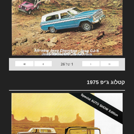
»
›
‹
«
1
של
26
קטלוג ג'יפ 1975