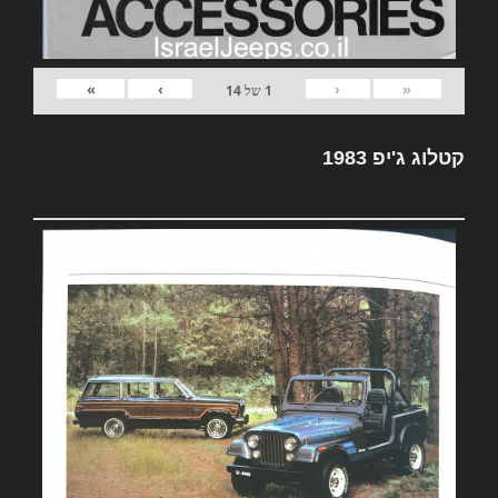
»
›
‹
«
1
של
14
קטלוג ג'יפ 1983