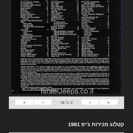
»
›
‹
«
2
של
16
קטלוג מכירות ג'יפ 1981