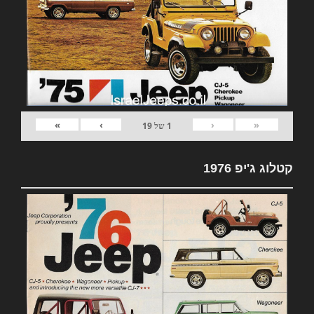
»
›
‹
«
1
של
19
קטלוג ג'יפ 1976