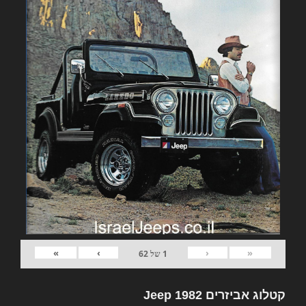
»
›
‹
«
1
של
62
קטלוג אביזרים 1982 Jeep