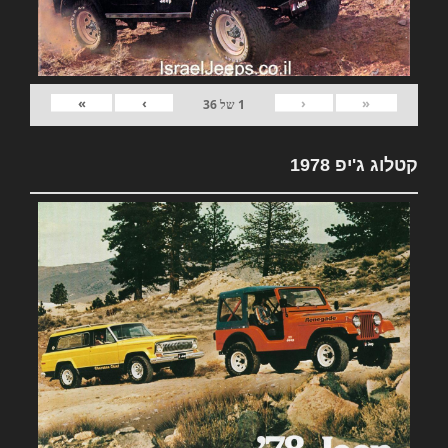
»
›
‹
«
1
של
36
קטלוג ג'יפ 1978