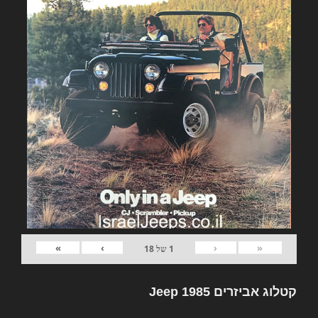
»
›
‹
«
1
של
18
קטלוג אביזרים Jeep 1985