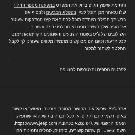
וחתימת שיפוץ הג'יפ בדוק את המפרט
במפענח מספר הזיהוי
שלנו,לאחר מכן תוכל לעיין
בקטלוג הצבעים
ולבסוף אם
ברשותך חבילה מיוחדת תוכל לבחור את
קיט המדבקות שעיטר
את הג'יפ
שלך כשירד מפס הייצור לפני כמה עשורים..
השילובים של ג'יפ בשנות השבעים והשמונים הקדימו את זמנם
לכל הדעות וכיום הם מבוקשים מתמיד! מקווים שעזרנו לך לקבל
החלטה לשחזר למקור.
לפרטים נוספים והצטרפות
לחצו פה
אתר ג'יפי ישראל אינו מקושר, מחובר, מורשה, מאושר או קשור
באופן רשמי לחברת ג'יפ, או לכל חברה בת שלה או שותפיה.
האתר הרשמי של ג'יפ נמצא בכתובת https://www.jeep.com.
השם "Jeep" וכן שמות קשורים, סימנים, סמלים ותמונות הם