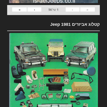
»
›
‹
«
1
של
56
קטלוג אביזרים 1981 Jeep