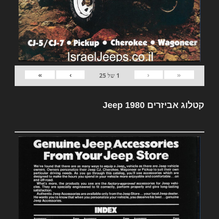
»
›
‹
«
1
של
25
קטלוג אביזרים Jeep 1980