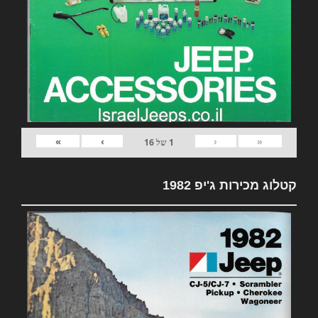
»
›
‹
«
1
של
16
קטלוג מכירות ג'יפ 1982