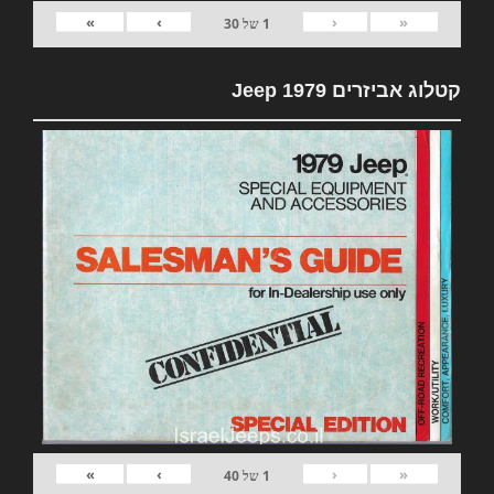
»
›
‹
«
1
של
30
קטלוג אביזרים 1979 Jeep
»
›
‹
«
1
של
40