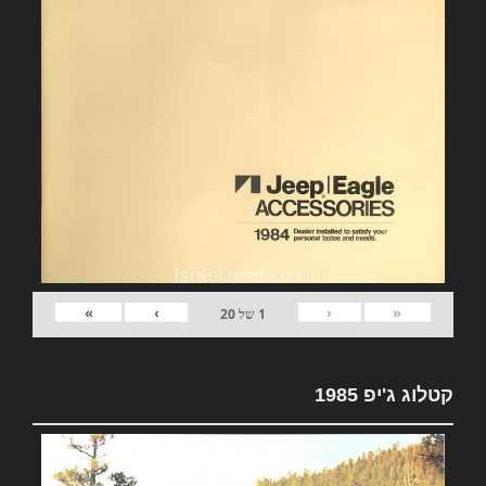
»
›
‹
«
1
של
20
קטלוג ג'יפ 1985