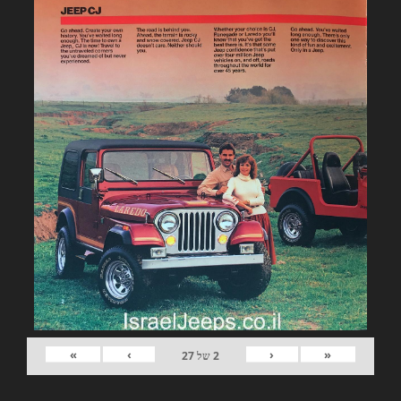
»
›
‹
«
2
של
27