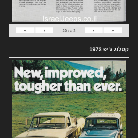
»
›
‹
«
2
של
20
קטלוג ג'יפ 1972