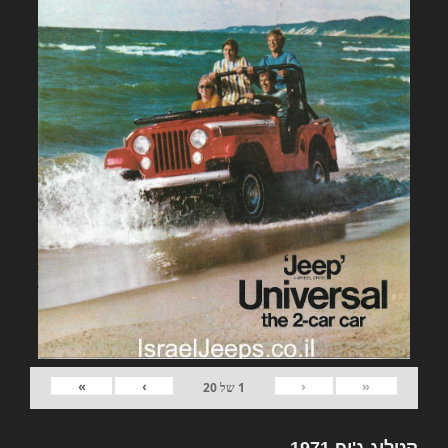
»
›
‹
«
1
של
20