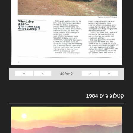
»
›
‹
«
2
של
40
קטלוג ג'יפ 1984