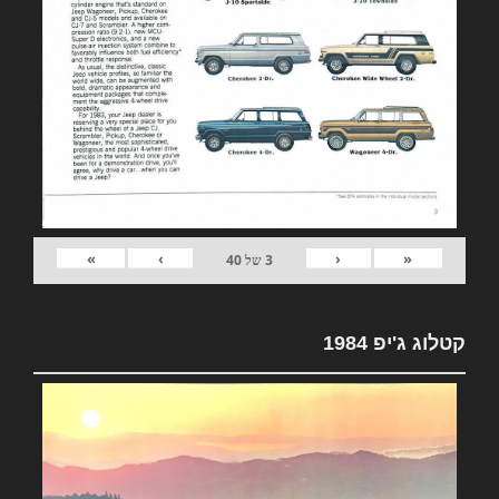
»
›
‹
«
3
של
40
קטלוג ג'יפ 1984