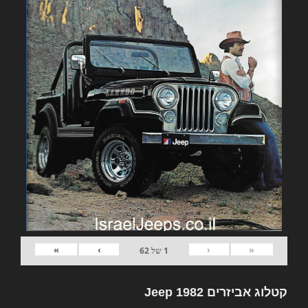
»
›
‹
«
1
של
62
קטלוג אביזרים 1982 Jeep