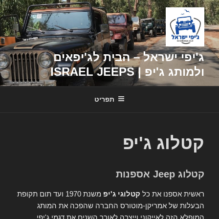
דילוג
לתוכן
ג'יפי ישראל – הבית לג'יפאים
ולמותג ג'יפ | ISRAEL JEEPS
תפריט
קטלוג ג'יפ
קטלוג Jeep אספנות
ראשית אספנו את כל
קטלוגי ג'יפ
משנת 1970 ועד תום תקופת
הבעלות של אמריקן-מוטורס החברה שהפכה את המותג
המופלא הזה לאייקוני וייצרה לאורך השנים את דגמי ג'יפי