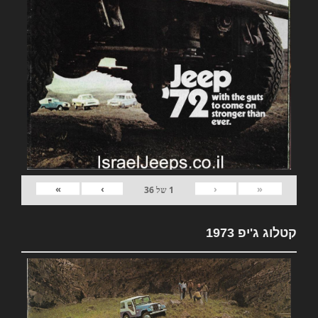
»
›
‹
«
1
של
36
קטלוג ג'יפ 1973