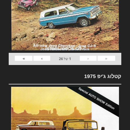
»
›
‹
«
1
של
26
קטלוג ג'יפ 1975