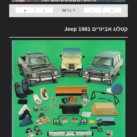
»
›
‹
«
1
של
56
קטלוג אביזרים 1981 Jeep