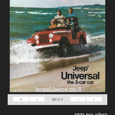
»
›
‹
«
1
של
20