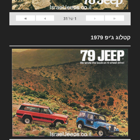
»
›
‹
«
1
של
31
קטלוג ג'יפ 1979