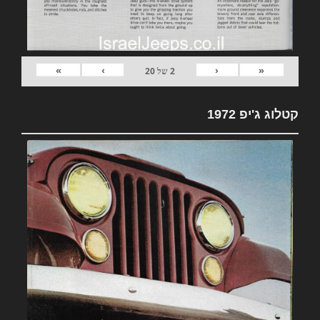
»
›
‹
«
2
של
20
קטלוג ג'יפ 1972