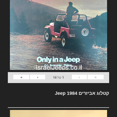
»
›
‹
«
1
של
16
קטלוג אביזרים Jeep 1984