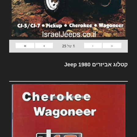
»
›
‹
«
1
של
25
קטלוג אביזרים Jeep 1980