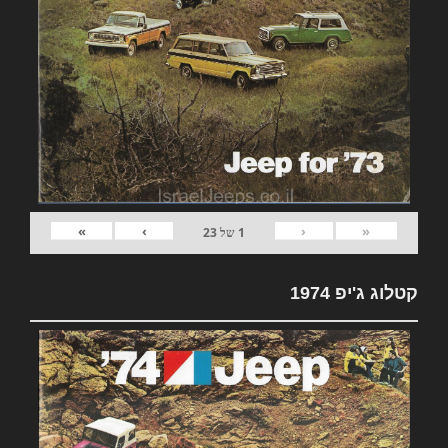
»
›
‹
«
1
של
23
קטלוג ג'יפ 1974