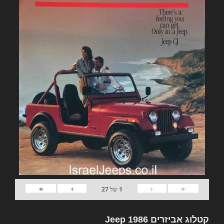
»
›
‹
«
1
של
27
קטלוג אביזרים Jeep 1986