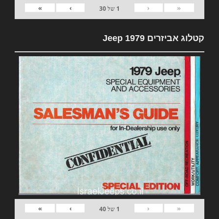
»
›
‹
«
1
של
30
קטלוג אביזרים 1979 Jeep
»
›
‹
«
1
של
40