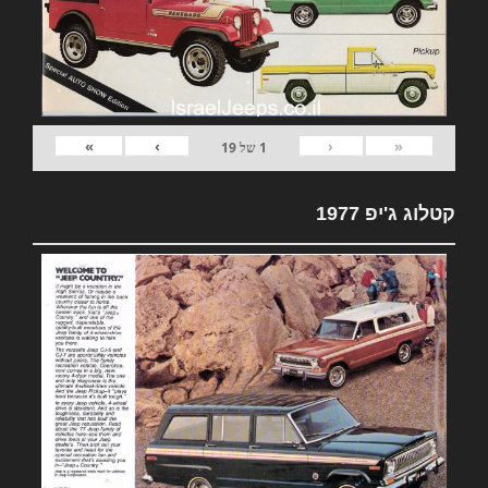
»
›
‹
«
1
של
19
קטלוג ג'יפ 1977