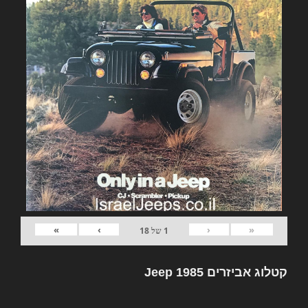
»
›
‹
«
1
של
18
קטלוג אביזרים Jeep 1985