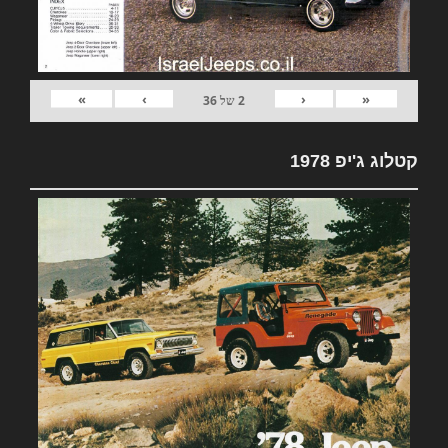
»
›
‹
«
2
של
36
קטלוג ג'יפ 1978