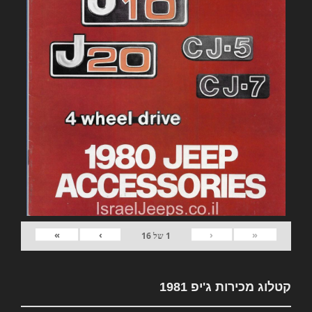
»
›
‹
«
1
של
16
קטלוג מכירות ג'יפ 1981