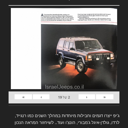
»
›
‹
«
2
של
19
ג'יפ ייצרו דגמים וחבילות מיוחדות במהלך השנים כמו רנגייד,
לרדו, גולדן-איגל ג'מבורי, הונצ'ו ועוד.. לשיחזור המראה הנכון