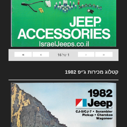
»
›
‹
«
1
של
16
קטלוג מכירות ג'יפ 1982