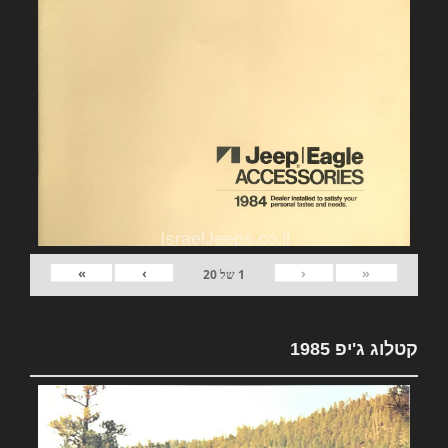
»
›
‹
«
1
של
20
קטלוג ג'יפ 1985