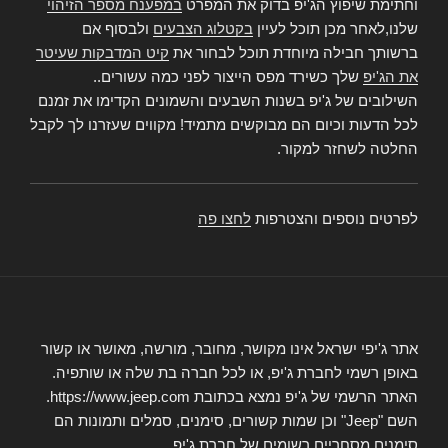
וחתימת שיפוץ הג'יפ בדוק את המפרט
במפענח מספר הזיהוי
שלנו,לאחר מכן תוכל לעיין
בקטלוג הצבעים
ולבסוף אם
ברשותך חבילה מיוחדת תוכל לבחור את
קיט המדבקות שעיטר
את הג'יפ
שלך כשירד מפס הייצור לפני כמה עשורים..
השילובים של ג'יפ בשנות השבעים והשמונים הקדימו את זמנם
לכל הדעות וכיום הם מבוקשים מתמיד! מקווים שעזרנו לך לקבל
החלטה לשחזר למקור.
לפרטים נוספים והצטרפות
לחצו פה
אתר ג'יפי ישראל אינו מקושר, מחובר, מורשה, מאושר או קשור
באופן רשמי לחברת ג'יפ, או לכל חברה בת שלה או שותפיה.
האתר הרשמי של ג'יפ נמצא בכתובת https://www.jeep.com.
השם "Jeep" וכן שמות קשורים, סימנים, סמלים ותמונות הם
סימנים מסחריים רשומים של חברת ג'יפ.