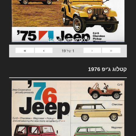
»
›
‹
«
1
של
19
קטלוג ג'יפ 1976