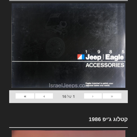
»
›
‹
«
1
של
16
קטלוג ג'יפ 1986