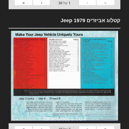
»
›
‹
«
1
של
30
קטלוג אביזרים 1979 Jeep
»
›
‹
«