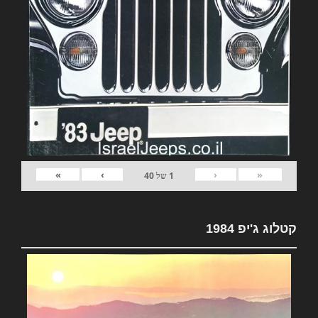
»
›
‹
«
1
של
40
קטלוג ג'יפ 1984