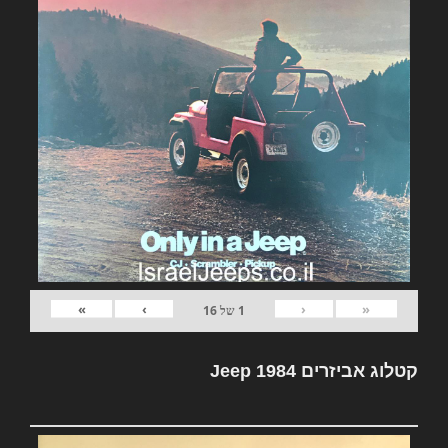
»
›
‹
«
1
של
16
קטלוג אביזרים Jeep 1984