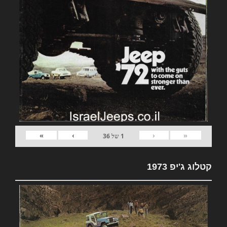
»
›
‹
«
1
של
36
קטלוג ג'יפ 1973