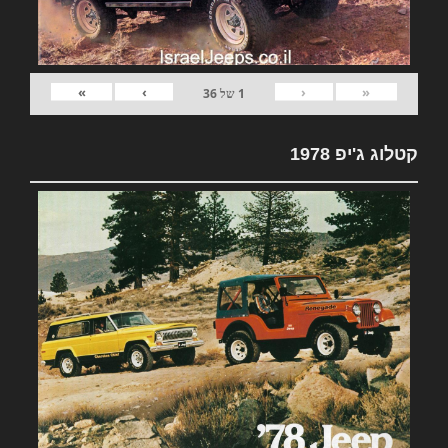
»
›
‹
«
1
של
36
קטלוג ג'יפ 1978