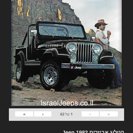
»
›
‹
«
1
של
62
קטלוג אביזרים 1982 Jeep