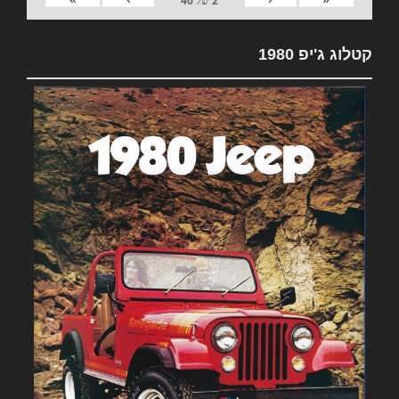
2
של
40
קטלוג ג'יפ 1980