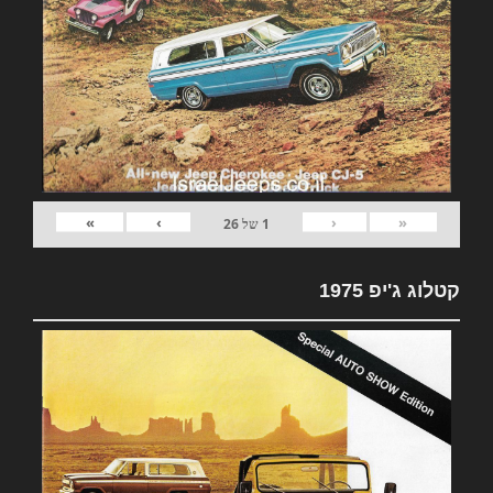
»
›
‹
«
1
של
26
קטלוג ג'יפ 1975