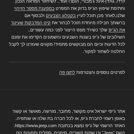
לרדו, גולדן-איגל ג'מבורי, הונצ'ו ועוד.. לשיחזור המראה הנכון
וחתימת שיפוץ הג'יפ בדוק את המפרט
במפענח מספר הזיהוי
שלנו,לאחר מכן תוכל לעיין
בקטלוג הצבעים
ולבסוף אם
ברשותך חבילה מיוחדת תוכל לבחור את
קיט המדבקות שעיטר
את הג'יפ
שלך כשירד מפס הייצור לפני כמה עשורים..
השילובים של ג'יפ בשנות השבעים והשמונים הקדימו את זמנם
לכל הדעות וכיום הם מבוקשים מתמיד! מקווים שעזרנו לך לקבל
החלטה לשחזר למקור.
לפרטים נוספים והצטרפות
לחצו פה
אתר ג'יפי ישראל אינו מקושר, מחובר, מורשה, מאושר או קשור
באופן רשמי לחברת ג'יפ, או לכל חברה בת שלה או שותפיה.
האתר הרשמי של ג'יפ נמצא בכתובת https://www.jeep.com.
השם "Jeep" וכן שמות קשורים, סימנים, סמלים ותמונות הם