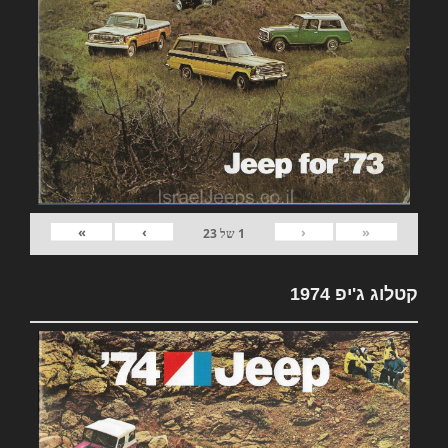
»
›
‹
«
1
של
23
קטלוג ג'יפ 1974