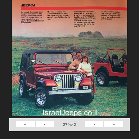
»
›
‹
«
2
של
27