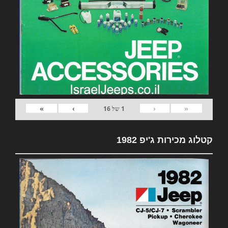
»
›
‹
«
1
של
16
קטלוג מכירות ג'יפ 1982