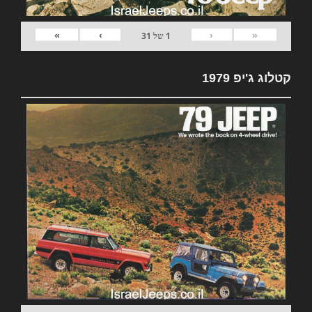
»
›
‹
«
1
של
31
קטלוג ג'יפ 1979