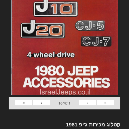
»
›
‹
«
1
של
16
קטלוג מכירות ג'יפ 1981