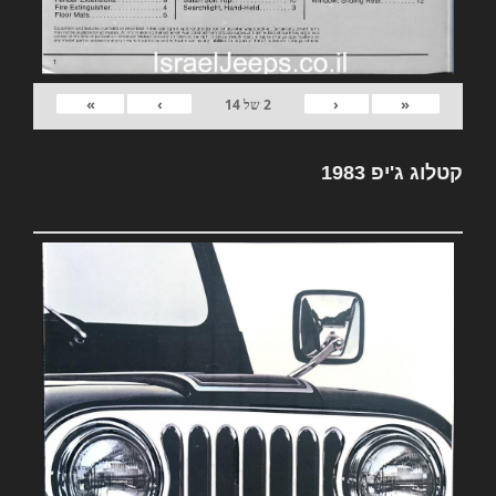
»
›
‹
«
2
של
14
קטלוג ג'יפ 1983