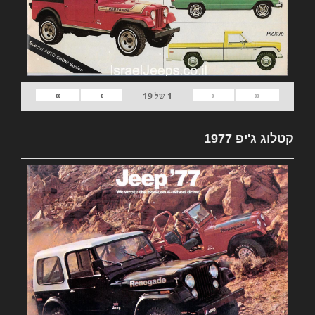
»
›
‹
«
1
של
19
קטלוג ג'יפ 1977