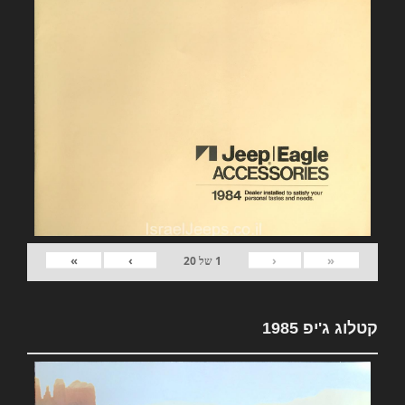
»
›
‹
«
1
של
20
קטלוג ג'יפ 1985