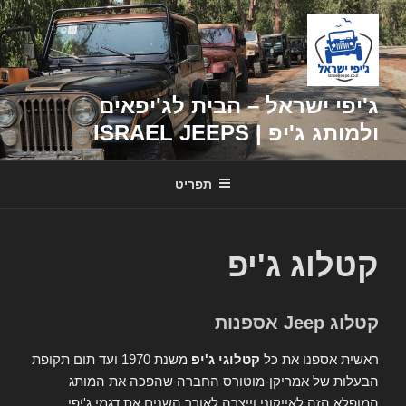
דילוג
לתוכן
ג'יפי ישראל – הבית לג'יפאים
ולמותג ג'יפ | ISRAEL JEEPS
תפריט
קטלוג ג'יפ
קטלוג Jeep אספנות
ראשית אספנו את כל
קטלוגי ג'יפ
משנת 1970 ועד תום תקופת
הבעלות של אמריקן-מוטורס החברה שהפכה את המותג
המופלא הזה לאייקוני וייצרה לאורך השנים את דגמי ג'יפי