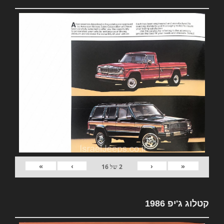
»
›
‹
«
2
של
16
קטלוג ג'יפ 1986