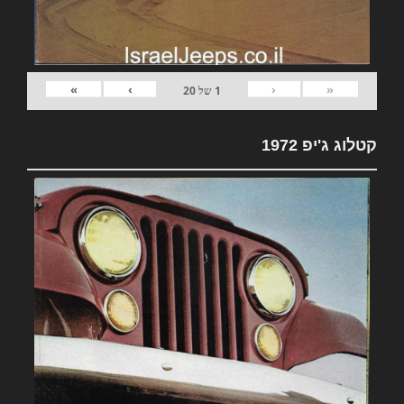
»
›
‹
«
1
של
20
קטלוג ג'יפ 1972