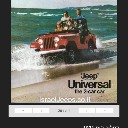
»
›
‹
«
1
של
20