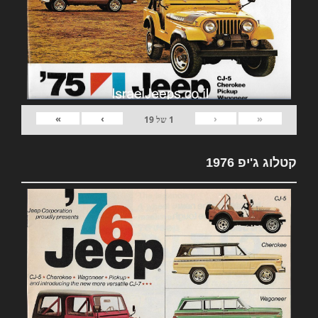
»
›
‹
«
1
של
19
קטלוג ג'יפ 1976