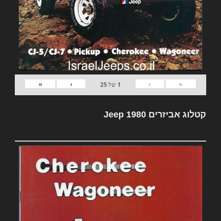
»
›
‹
«
1
של
25
קטלוג אביזרים Jeep 1980