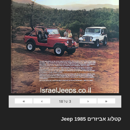
»
›
‹
«
3
של
18
קטלוג אביזרים Jeep 1985