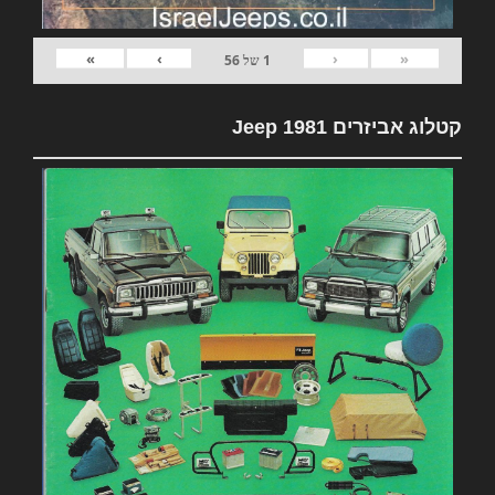
»
›
‹
«
1
של
56
קטלוג אביזרים 1981 Jeep