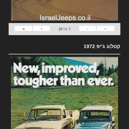
»
›
‹
«
1
של
20
קטלוג ג'יפ 1972