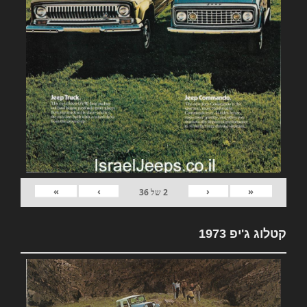
»
›
‹
«
2
של
36
קטלוג ג'יפ 1973