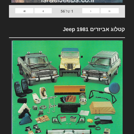
»
›
‹
«
1
של
56
קטלוג אביזרים 1981 Jeep