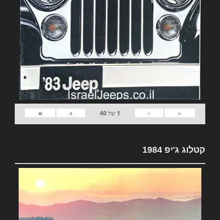
»
›
‹
«
1
של
40
קטלוג ג'יפ 1984