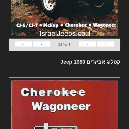
»
›
‹
«
1
של
25
קטלוג אביזרים Jeep 1980