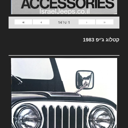
»
›
‹
«
1
של
14
קטלוג ג'יפ 1983