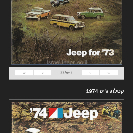
»
›
‹
«
1
של
23
קטלוג ג'יפ 1974