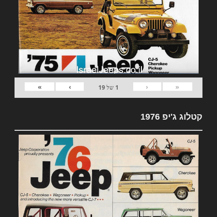
»
›
‹
«
1
של
19
קטלוג ג'יפ 1976