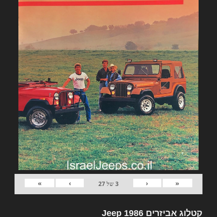
»
›
‹
«
3
של
27
קטלוג אביזרים Jeep 1986