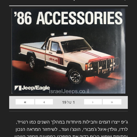
»
›
‹
«
1
של
19
ג'יפ ייצרו דגמים וחבילות מיוחדות במהלך השנים כמו רנגייד,
לרדו, גולדן-איגל ג'מבורי, הונצ'ו ועוד.. לשיחזור המראה הנכון
וחתימת שיפוץ הג'יפ בדוק את המפרט
במפענח מספר הזיהוי