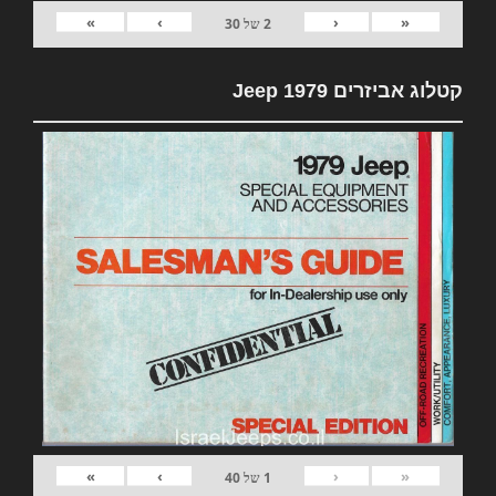
»
›
‹
«
2
של
30
קטלוג אביזרים 1979 Jeep
»
›
‹
«
1
של
40