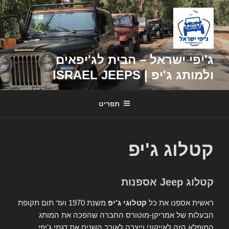
דילוג
לתוכן
ג'יפי ישראל – הבית לג'יפאים
ולמותג ג'יפ | ISRAEL JEEPS
תפריט
קטלוג ג'יפ
קטלוג Jeep אספנות
ראשית אספנו את כל
קטלוגי ג'יפ
משנת 1970 ועד תום תקופת
הבעלות של אמריקן-מוטורס החברה שהפכה את המותג
המופלא הזה לאייקוני וייצרה לאורך השנים את דגמי ג'יפי