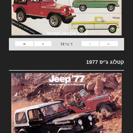
»
›
‹
«
1
של
19
קטלוג ג'יפ 1977