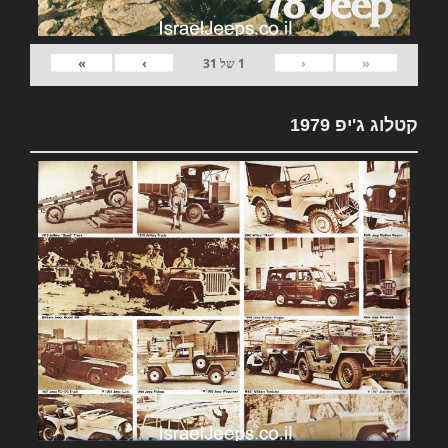
»
›
‹
«
1
של
31
קטלוג ג'יפ 1979