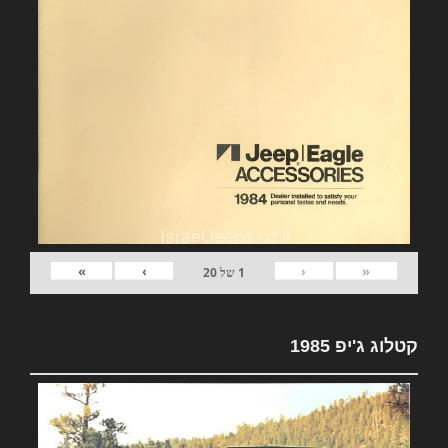
»
›
‹
«
1
של
20
קטלוג ג'יפ 1985