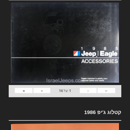
»
›
‹
«
1
של
16
קטלוג ג'יפ 1986