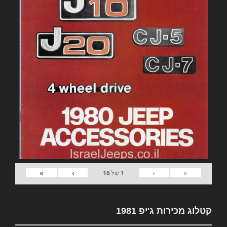
»
›
‹
«
1
של
16
קטלוג מכירות ג'יפ 1981