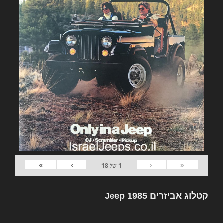
»
›
‹
«
1
של
18
קטלוג אביזרים Jeep 1985