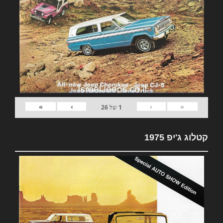
»
›
‹
«
1
של
26
קטלוג ג'יפ 1975