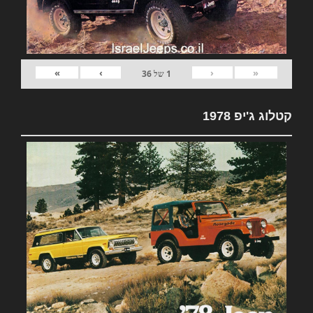
»
›
‹
«
1
של
36
קטלוג ג'יפ 1978