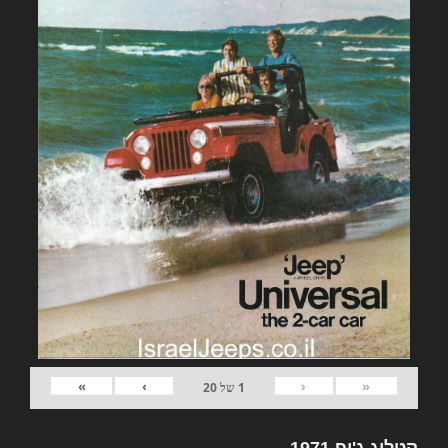
»
›
‹
«
1
של
20