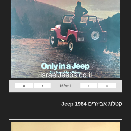
»
›
‹
«
1
של
16
קטלוג אביזרים Jeep 1984