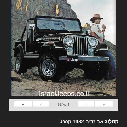
»
›
‹
«
1
של
62
קטלוג אביזרים 1982 Jeep