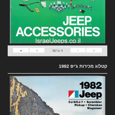
»
›
‹
«
1
של
16
קטלוג מכירות ג'יפ 1982