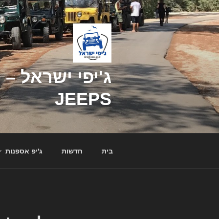
דילוג
לתוכן
JEEPS
בית
חדשות
ג'יפ אספנות