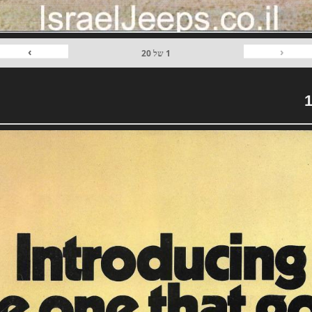
›
‹
1
של
20