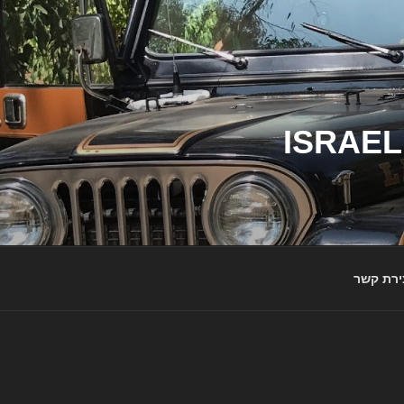
ג'יפי ישראל – הבית לג'יפאים ולמותג ג'יפ | ISRAEL
ירת קשר