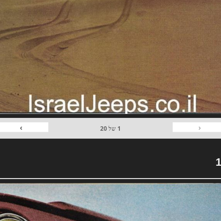
›
‹
1
של
20