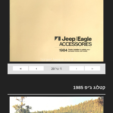
»
›
‹
«
1
של
20
קטלוג ג'יפ 1985