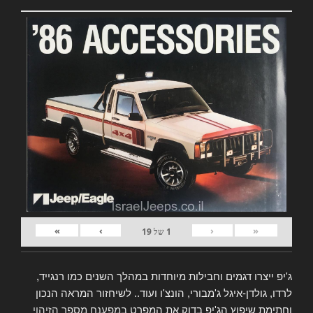
»
›
‹
«
1
של
19
ג'יפ ייצרו דגמים וחבילות מיוחדות במהלך השנים כמו רנגייד,
לרדו, גולדן-איגל ג'מבורי, הונצ'ו ועוד.. לשיחזור המראה הנכון
וחתימת שיפוץ הג'יפ בדוק את המפרט
במפענח מספר הזיהוי