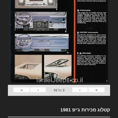
»
›
‹
«
3
של
16
קטלוג מכירות ג'יפ 1981