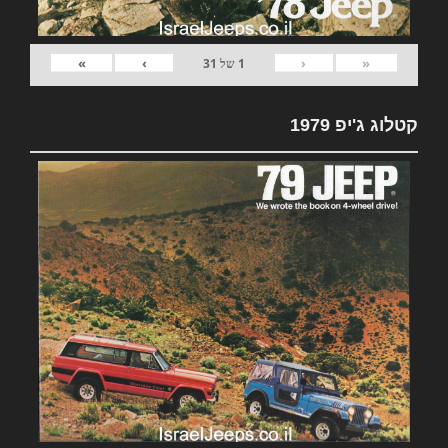
»
›
‹
«
1
של
31
קטלוג ג'יפ 1979