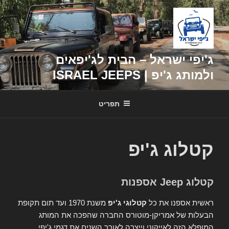
דילוג
לתוכן
ג'יפי ישראל – הבית לג'יפאים
ולמותג ג'יפ | ISRAEL JEEPS
תפריט
קטלוג ג'יפ
קטלוג Jeep אספנות
ראשית אספנו את כל
קטלוגי ג'יפ
משנת 1970 ועד תום תקופת
הבעלות של אמריקן-מוטורס החברה שהפכה את המותג
המופלא הזה לאייקוני וייצרה לאורך השנים את דגמי ג'יפי