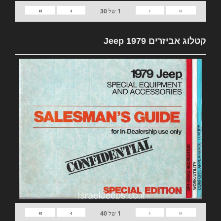
»
›
‹
«
1
של
30
קטלוג אביזרים 1979 Jeep
»
›
‹
«
1
של
40