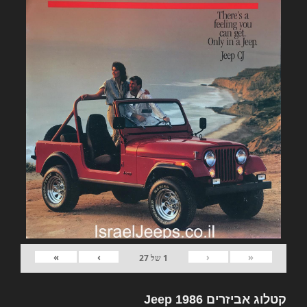
»
›
‹
«
1
של
27
קטלוג אביזרים Jeep 1986