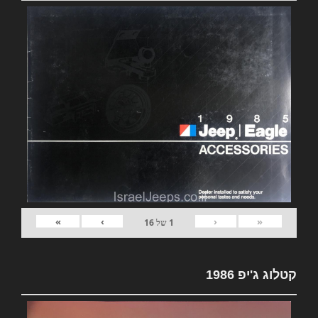
»
›
‹
«
1
של
16
קטלוג ג'יפ 1986