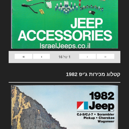
»
›
‹
«
1
של
16
קטלוג מכירות ג'יפ 1982