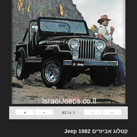
»
›
‹
«
1
של
62
קטלוג אביזרים 1982 Jeep