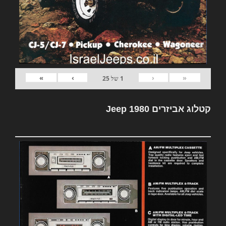
»
›
‹
«
1
של
25
קטלוג אביזרים Jeep 1980