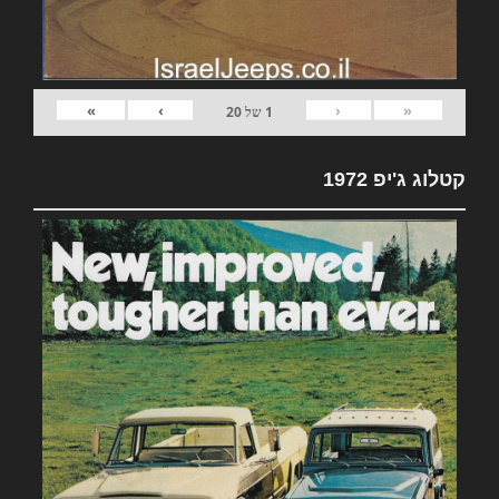
»
›
‹
«
1
של
20
קטלוג ג'יפ 1972