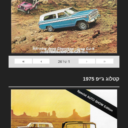
»
›
‹
«
1
של
26
קטלוג ג'יפ 1975