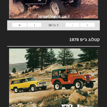
»
›
‹
«
1
של
36
קטלוג ג'יפ 1978