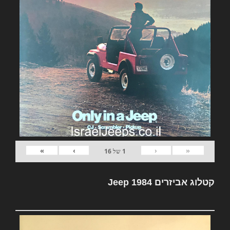
»
›
‹
«
1
של
16
קטלוג אביזרים Jeep 1984