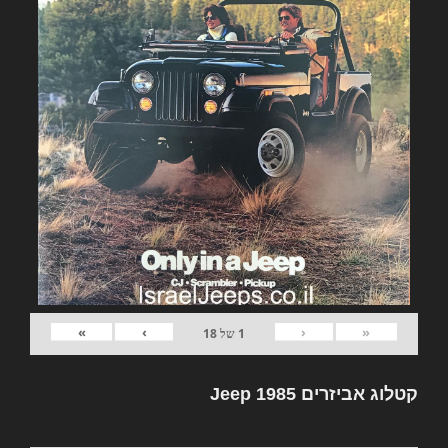
»
›
‹
«
1
של
18
קטלוג אביזרים Jeep 1985