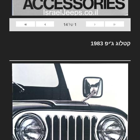
»
›
‹
«
1
של
14
קטלוג ג'יפ 1983