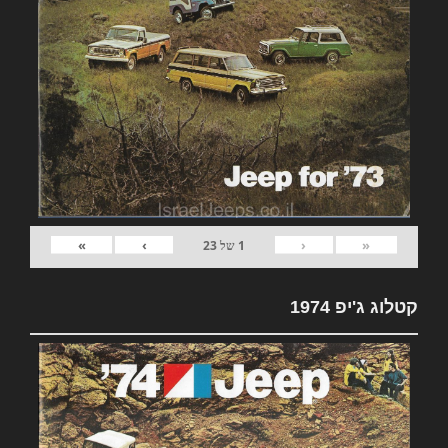
»
›
‹
«
1
של
23
קטלוג ג'יפ 1974