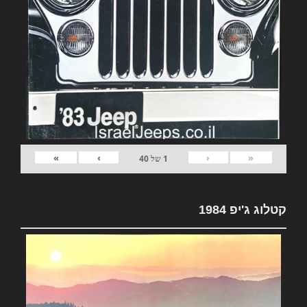
»
›
‹
«
1
של
40
קטלוג ג'יפ 1984