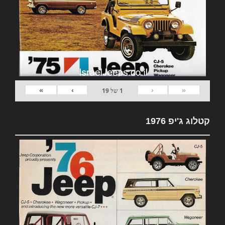
»
›
‹
«
1
של
19
קטלוג ג'יפ 1976