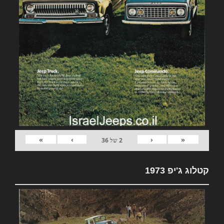
»
›
‹
«
2
של
36
קטלוג ג'יפ 1973