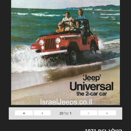
»
›
‹
«
1
של
20