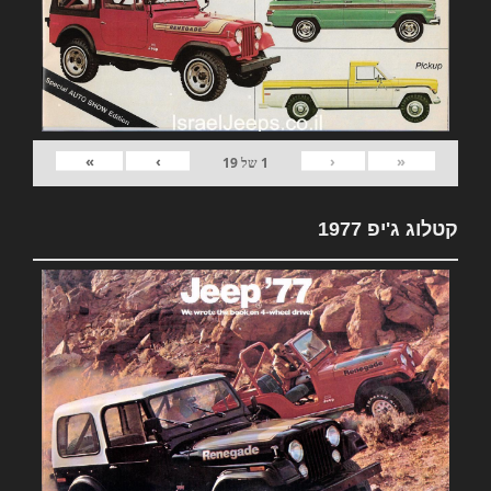
»
›
‹
«
1
של
19
קטלוג ג'יפ 1977