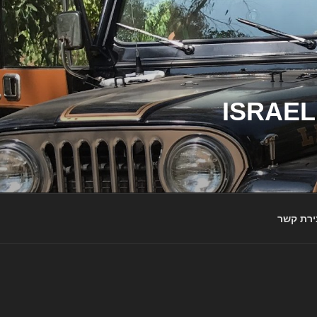
ג'יפי ישראל – הבית לג'יפאים ולמותג ג'יפ | ISRAEL
ירת קשר