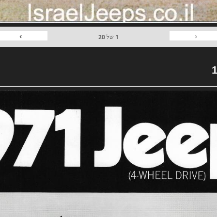
›
‹
1
של
20