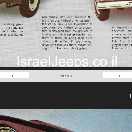
›
‹
2
של
20