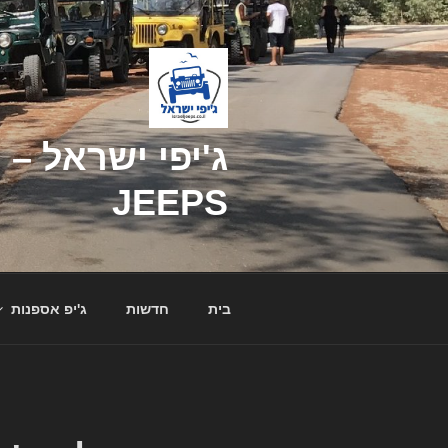
דילוג
לתוכן
JEEPS
בית
חדשות
ג'יפ אספנות