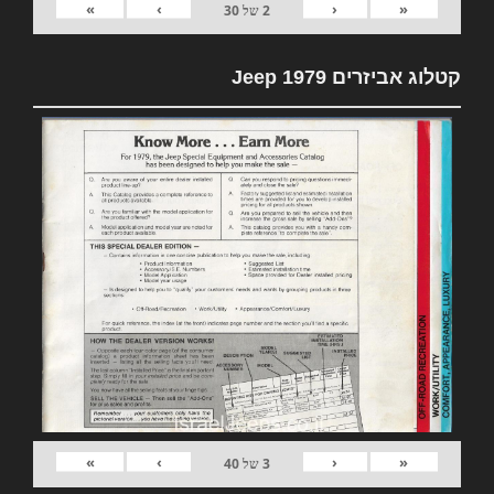
»
›
‹
«
2
של
30
קטלוג אביזרים 1979 Jeep
»
›
‹
«
3
של
40