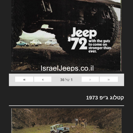
»
›
‹
«
1
של
36
קטלוג ג'יפ 1973