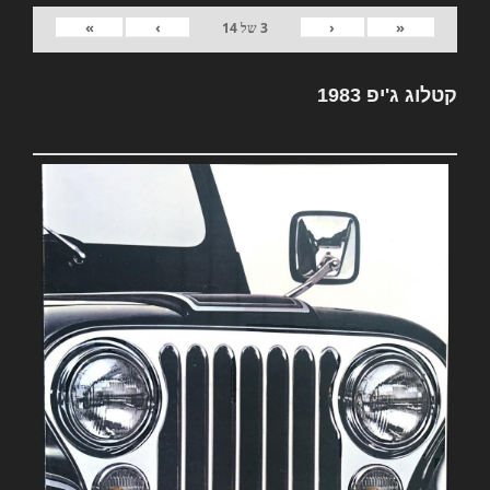
»
›
‹
«
3
של
14
קטלוג ג'יפ 1983