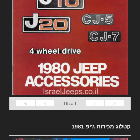
»
›
‹
«
1
של
16
קטלוג מכירות ג'יפ 1981