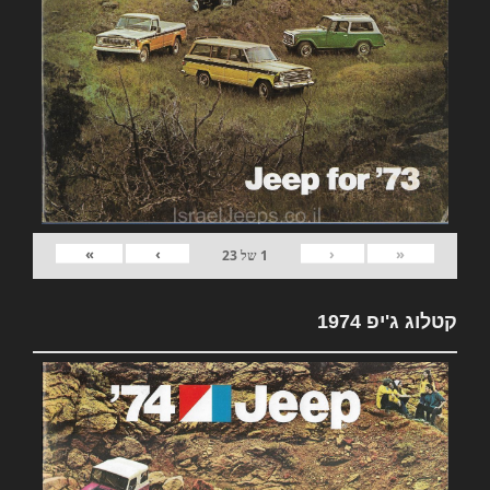
»
›
‹
«
1
של
23
קטלוג ג'יפ 1974