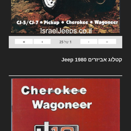
»
›
‹
«
1
של
25
קטלוג אביזרים Jeep 1980