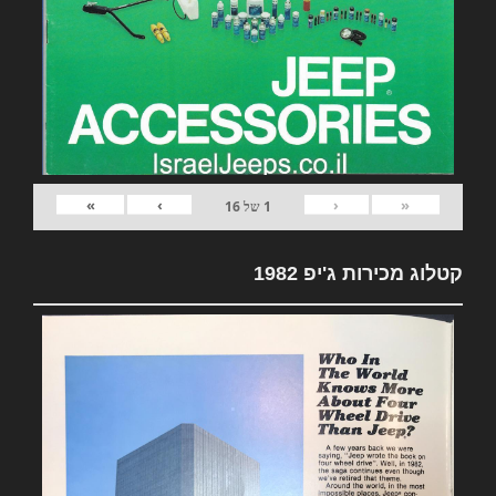
»
›
‹
«
1
של
16
קטלוג מכירות ג'יפ 1982