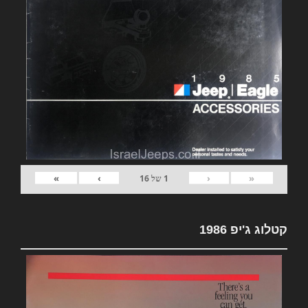
»
›
‹
«
1
של
16
קטלוג ג'יפ 1986