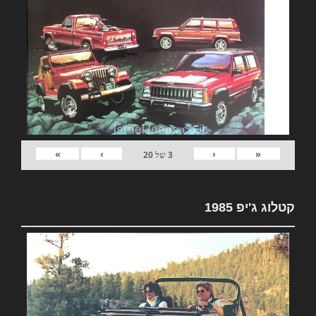
»
›
‹
«
3
של
20
קטלוג ג'יפ 1985