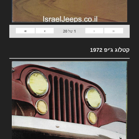
»
›
‹
«
1
של
20
קטלוג ג'יפ 1972