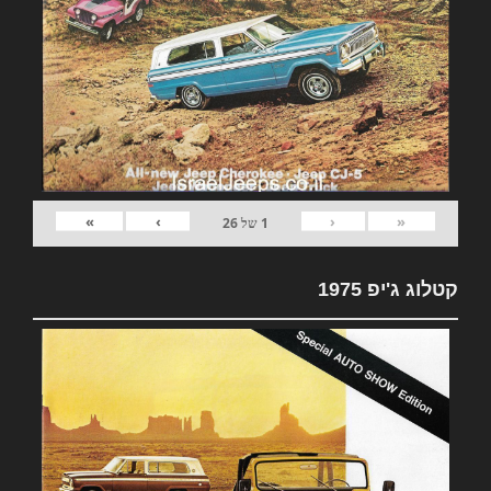
»
›
‹
«
1
של
26
קטלוג ג'יפ 1975