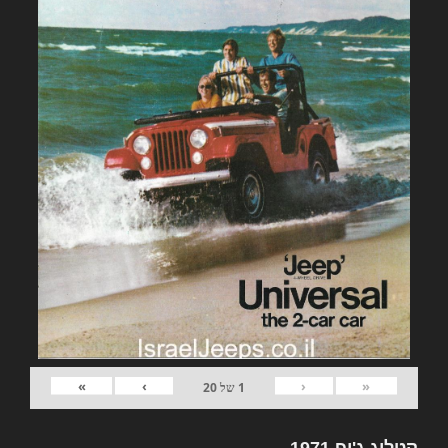
»
›
‹
«
1
של
20