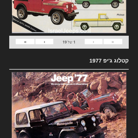
»
›
‹
«
1
של
19
קטלוג ג'יפ 1977