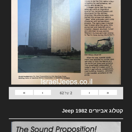
»
›
‹
«
2
של
62
קטלוג אביזרים 1982 Jeep