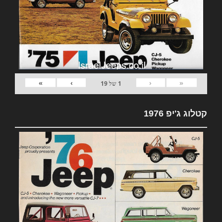
»
›
‹
«
1
של
19
קטלוג ג'יפ 1976