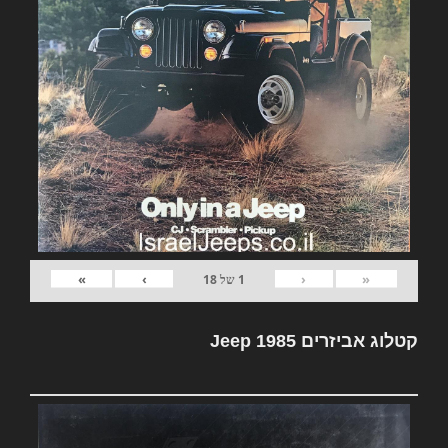
»
›
‹
«
1
של
18
קטלוג אביזרים Jeep 1985