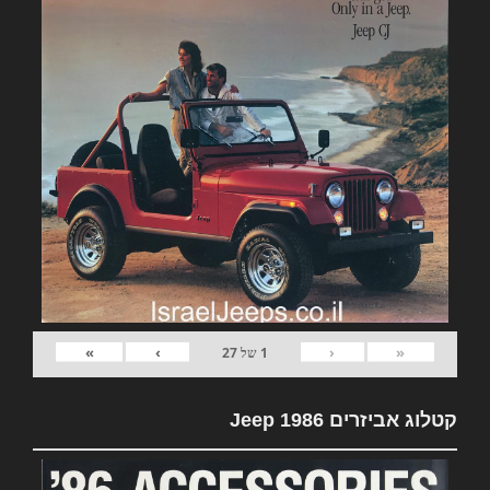
»
›
‹
«
1
של
27
קטלוג אביזרים Jeep 1986