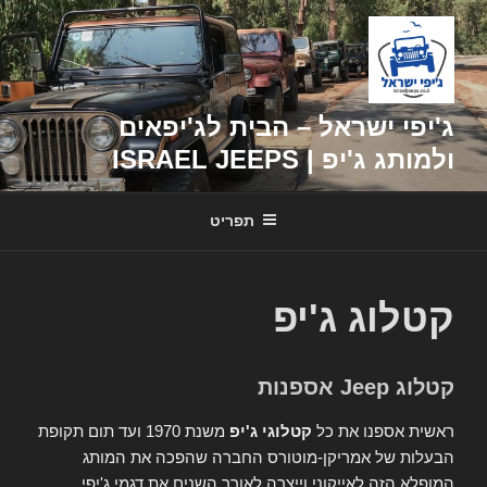
דילוג
לתוכן
ג'יפי ישראל – הבית לג'יפאים
ולמותג ג'יפ | ISRAEL JEEPS
תפריט
קטלוג ג'יפ
קטלוג Jeep אספנות
ראשית אספנו את כל
קטלוגי ג'יפ
משנת 1970 ועד תום תקופת
הבעלות של אמריקן-מוטורס החברה שהפכה את המותג
המופלא הזה לאייקוני וייצרה לאורך השנים את דגמי ג'יפי