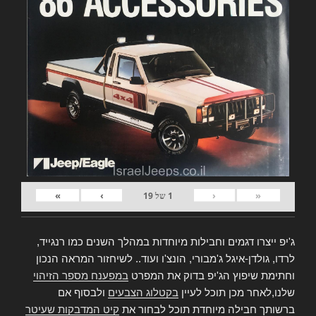
»
›
‹
«
1
של
19
ג'יפ ייצרו דגמים וחבילות מיוחדות במהלך השנים כמו רנגייד,
לרדו, גולדן-איגל ג'מבורי, הונצ'ו ועוד.. לשיחזור המראה הנכון
וחתימת שיפוץ הג'יפ בדוק את המפרט
במפענח מספר הזיהוי
שלנו,לאחר מכן תוכל לעיין
בקטלוג הצבעים
ולבסוף אם
ברשותך חבילה מיוחדת תוכל לבחור את
קיט המדבקות שעיטר