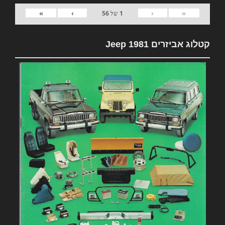
»
›
‹
«
1
של
56
קטלוג אביזרים 1981 Jeep