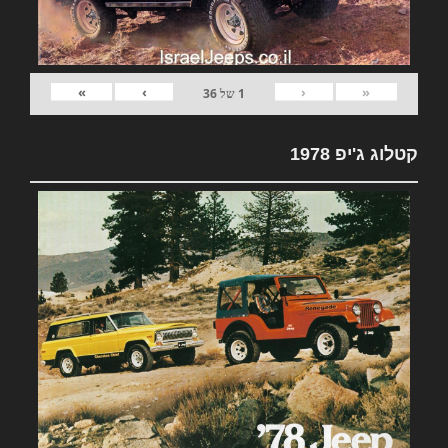
»
›
‹
«
1
של
36
קטלוג ג'יפ 1978