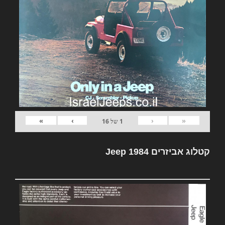
»
›
‹
«
1
של
16
קטלוג אביזרים Jeep 1984