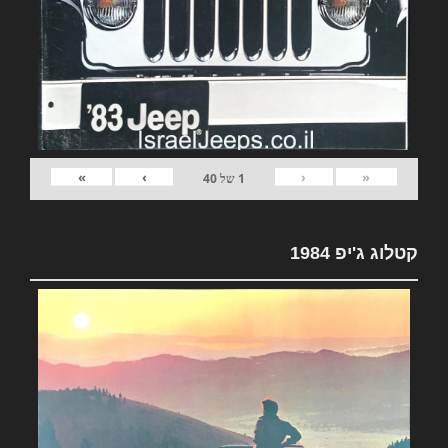
»
›
‹
«
1
של
40
קטלוג ג'יפ 1984