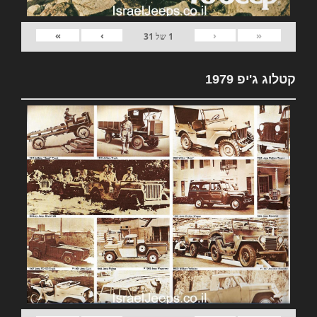
»
›
‹
«
1
של
31
קטלוג ג'יפ 1979