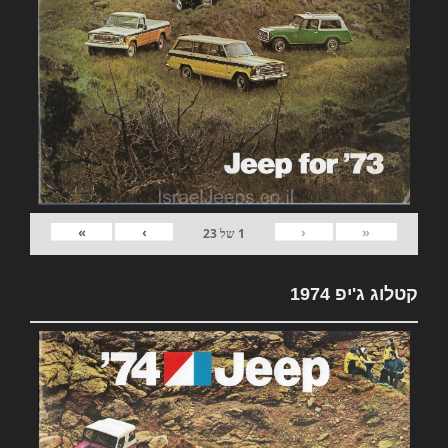
»
›
‹
«
1
של
23
קטלוג ג'יפ 1974