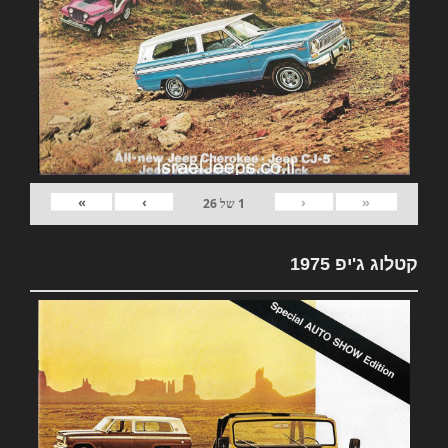
»
›
‹
«
1
של
26
קטלוג ג'יפ 1975