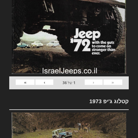
»
›
‹
«
1
של
36
קטלוג ג'יפ 1973