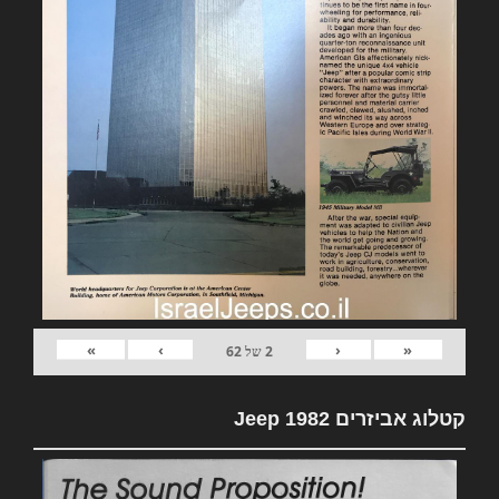
»
›
‹
«
2
של
62
קטלוג אביזרים 1982 Jeep