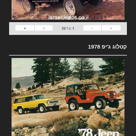
»
›
‹
«
1
של
36
קטלוג ג'יפ 1978