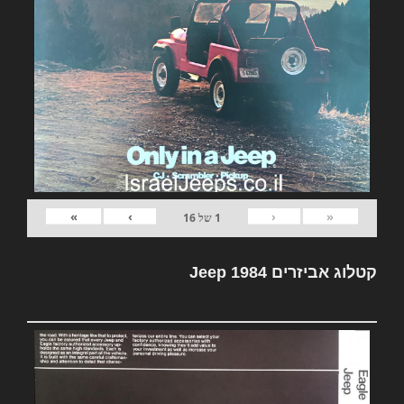
»
›
‹
«
1
של
16
קטלוג אביזרים Jeep 1984