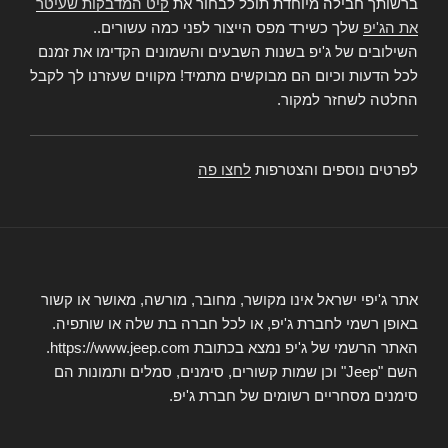
ברשותך חבילה מיוחדת תוכל לבחור את
קיט המדבקות שעיטר
את הג'יפ
שלך כשירד מפס הייצור לפני כמה עשורים..
השילובים של ג'יפ בשנות השבעים והשמונים הקדימו את זמנם
לכל הדעות וכיום הם מבוקשים מתמיד! מקווים שעזרנו לך לקבל
החלטה לשחזר למקור.
לפרטים נוספים והצטרפות
לחצו פה
אתר ג'יפי ישראל אינו מקושר, מחובר, מורשה, מאושר או קשור
באופן רשמי לחברת ג'יפ, או לכל חברה בת שלה או שותפיה.
האתר הרשמי של ג'יפ נמצא בכתובת https://www.jeep.com.
השם "Jeep" וכן שמות קשורים, סימנים, סמלים ותמונות הם
סימנים מסחריים רשומים של חברת ג'יפ.