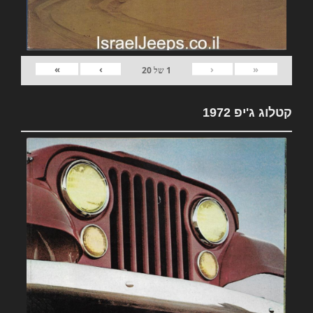
»
›
‹
«
1
של
20
קטלוג ג'יפ 1972