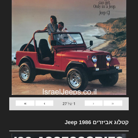
»
›
‹
«
1
של
27
קטלוג אביזרים Jeep 1986