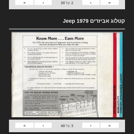
»
›
‹
«
2
של
30
קטלוג אביזרים 1979 Jeep
»
›
‹
«
3
של
40