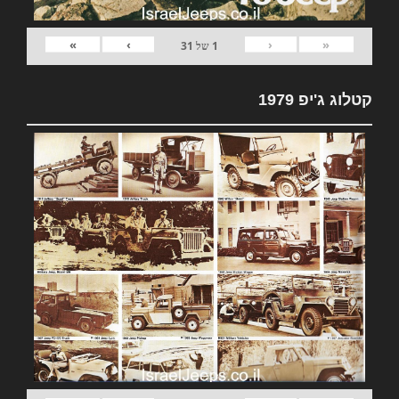
»
›
‹
«
1
של
31
קטלוג ג'יפ 1979