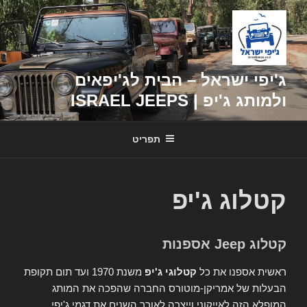
דילוג
לתוכן
ג'יפי ישראל – הבית לג'יפאים
ולמותג ג'יפ | ISRAEL JEEPS
תפריט
קטלוג ג'יפ
קטלוג Jeep אספנות
ראשית אספנו את כל
קטלוגי ג'יפ
משנת 1970 ועד תום תקופת
הבעלות של אמריקן-מוטורס החברה שהפכה את המותג
המופלא הזה לאייקוני וייצרה לאורך השנים את דגמי ג'יפי