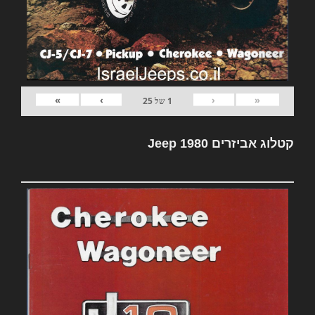
»
›
‹
«
1
של
25
קטלוג אביזרים Jeep 1980