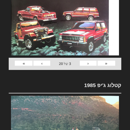
»
›
‹
«
3
של
20
קטלוג ג'יפ 1985