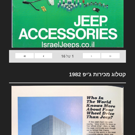
»
›
‹
«
1
של
16
קטלוג מכירות ג'יפ 1982