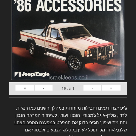
»
›
‹
«
1
של
19
ג'יפ ייצרו דגמים וחבילות מיוחדות במהלך השנים כמו רנגייד,
לרדו, גולדן-איגל ג'מבורי, הונצ'ו ועוד.. לשיחזור המראה הנכון
וחתימת שיפוץ הג'יפ בדוק את המפרט
במפענח מספר הזיהוי
שלנו,לאחר מכן תוכל לעיין
בקטלוג הצבעים
ולבסוף אם