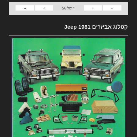
»
›
‹
«
1
של
56
קטלוג אביזרים 1981 Jeep