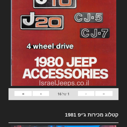
»
›
‹
«
1
של
16
קטלוג מכירות ג'יפ 1981