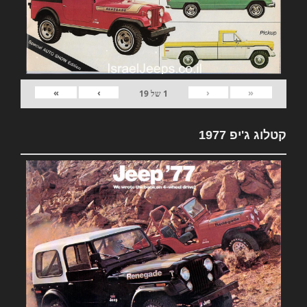
»
›
‹
«
1
של
19
קטלוג ג'יפ 1977