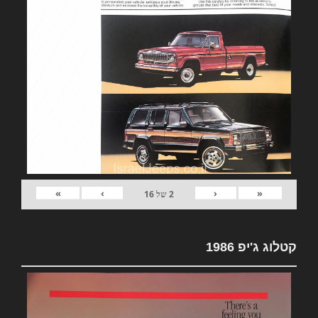
»
›
‹
«
2
של
16
קטלוג ג'יפ 1986