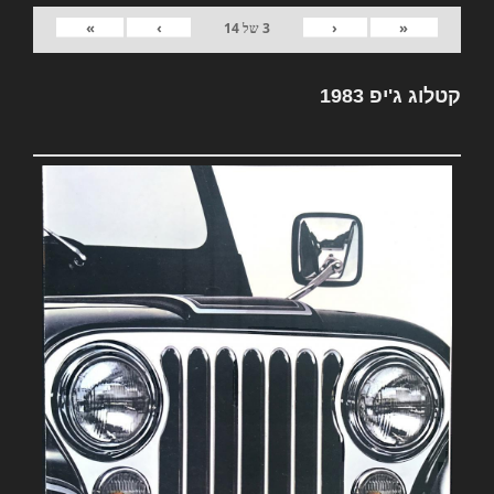
»
›
‹
«
3
של
14
קטלוג ג'יפ 1983