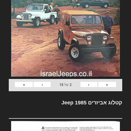
»
›
‹
«
2
של
18
קטלוג אביזרים Jeep 1985