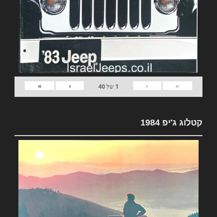
»
›
‹
«
1
של
40
קטלוג ג'יפ 1984