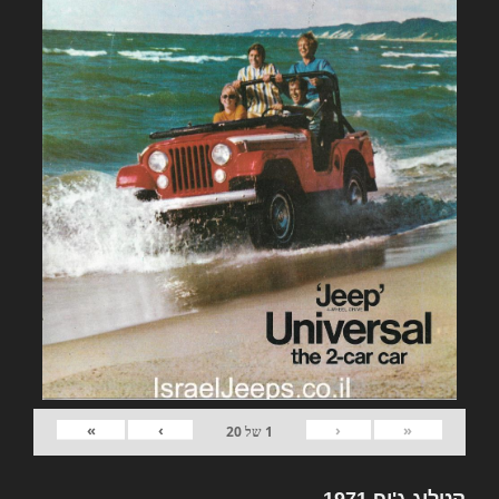
»
›
‹
«
1
של
20