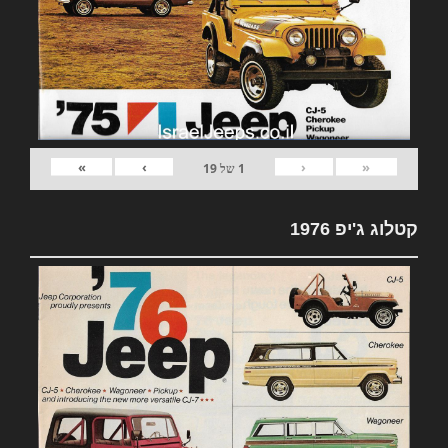
»
›
‹
«
1
של
19
קטלוג ג'יפ 1976