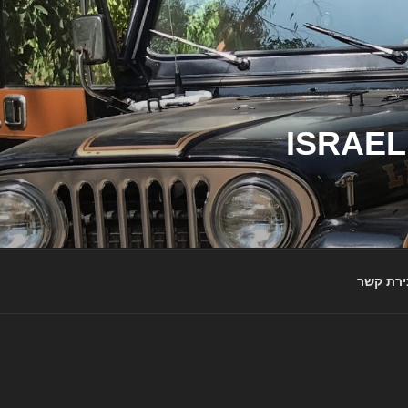
ג'יפי ישראל – הבית לג'יפאים ולמותג ג'יפ | ISRAEL
ירת קשר