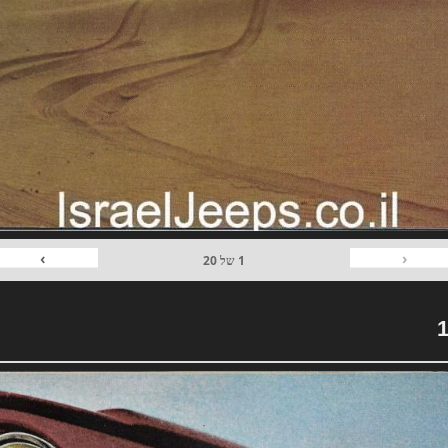
›
‹
1
של
20