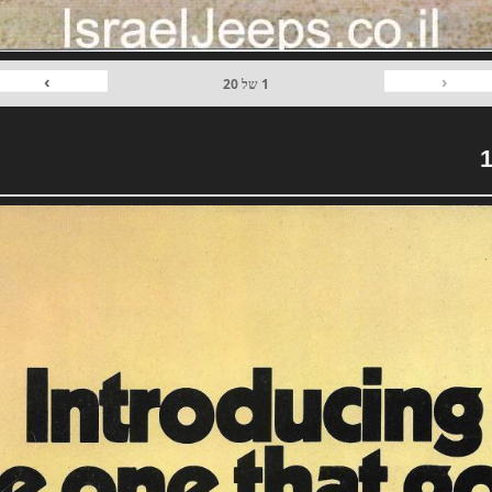
›
‹
1
של
20