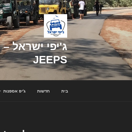
דילוג
לתוכן
JEEPS
בית
חדשות
ג'יפ אספנות