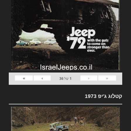
»
›
‹
«
1
של
36
קטלוג ג'יפ 1973