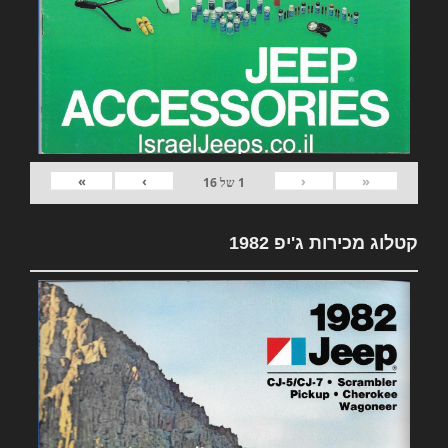
»
›
‹
«
1
של
16
קטלוג מכירות ג'יפ 1982