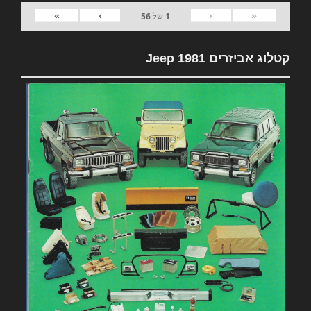
»
›
‹
«
1
של
56
קטלוג אביזרים 1981 Jeep