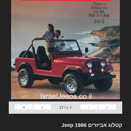
»
›
‹
«
1
של
27
קטלוג אביזרים Jeep 1986