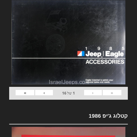
»
›
‹
«
1
של
16
קטלוג ג'יפ 1986