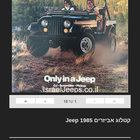
»
›
‹
«
1
של
18
קטלוג אביזרים Jeep 1985