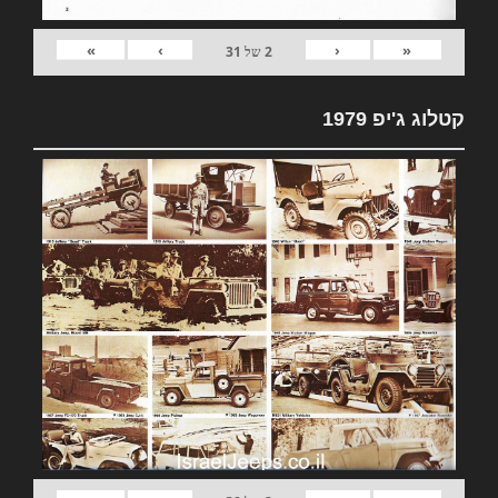
»
›
‹
«
2
של
31
קטלוג ג'יפ 1979