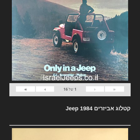
»
›
‹
«
1
של
16
קטלוג אביזרים Jeep 1984