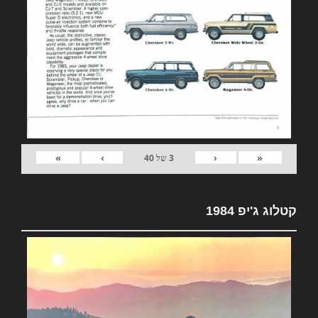
»
›
‹
«
3
של
40
קטלוג ג'יפ 1984