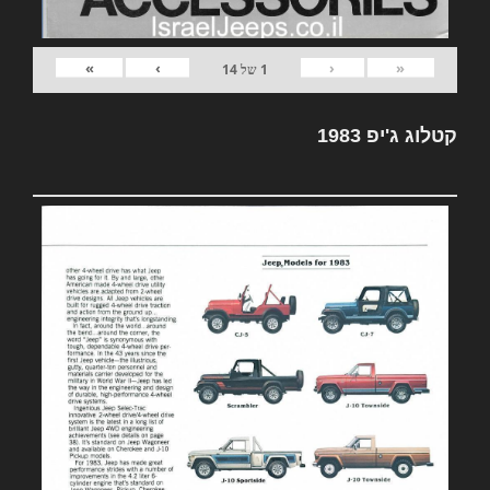
»
›
‹
«
1
של
14
קטלוג ג'יפ 1983