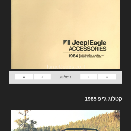
»
›
‹
«
1
של
20
קטלוג ג'יפ 1985