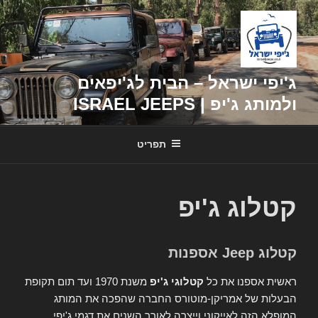
דילוג
לתוכן
ג'יפי ישראל – הבית לג'יפאים
ולמותג ג'יפ | ISRAEL JEEPS
תפריט
קטלוג ג'יפ
קטלוג Jeep אספנות
ראשית אספנו את כל
קטלוגי ג'יפ
משנת 1970 ועד תום תקופת
הבעלות של אמריקן-מוטורס החברה שהפכה את המותג
המופלא הזה לאייקוני וייצרה לאורך השנים את דגמי ג'יפי