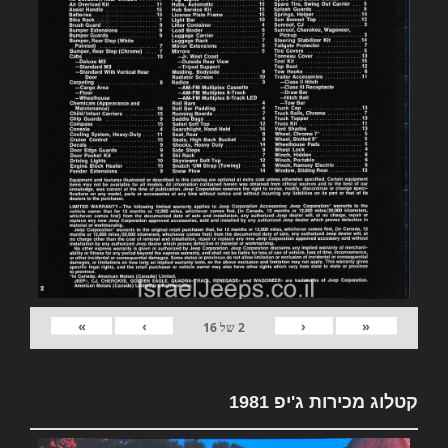
»
›
‹
«
2
של
16
קטלוג מכירות ג'יפ 1981