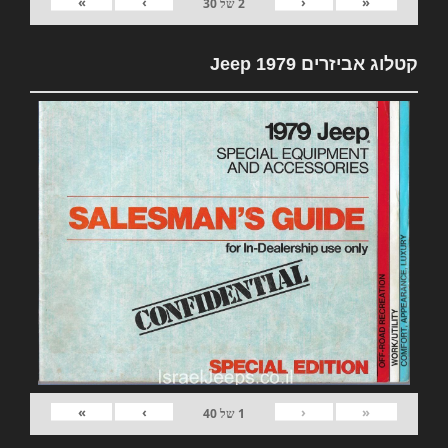
»
›
‹
«
2
של
30
קטלוג אביזרים 1979 Jeep
»
›
‹
«
1
של
40