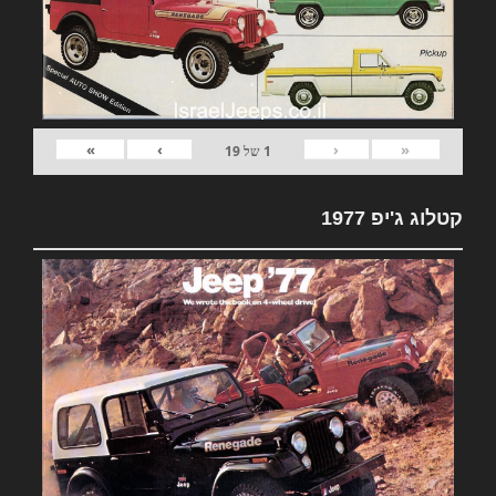
»
›
‹
«
1
של
19
קטלוג ג'יפ 1977