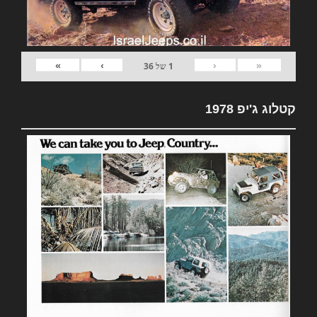
»
›
‹
«
1
של
36
קטלוג ג'יפ 1978