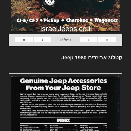
»
›
‹
«
1
של
25
קטלוג אביזרים Jeep 1980