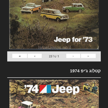
»
›
‹
«
1
של
23
קטלוג ג'יפ 1974