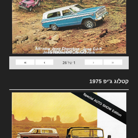
»
›
‹
«
1
של
26
קטלוג ג'יפ 1975