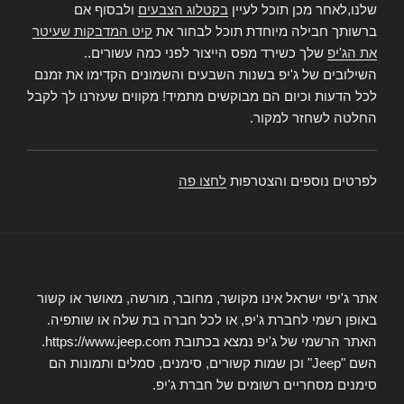
שלנו,לאחר מכן תוכל לעיין
בקטלוג הצבעים
ולבסוף אם
ברשותך חבילה מיוחדת תוכל לבחור את
קיט המדבקות שעיטר
את הג'יפ
שלך כשירד מפס הייצור לפני כמה עשורים..
השילובים של ג'יפ בשנות השבעים והשמונים הקדימו את זמנם
לכל הדעות וכיום הם מבוקשים מתמיד! מקווים שעזרנו לך לקבל
החלטה לשחזר למקור.
לפרטים נוספים והצטרפות
לחצו פה
אתר ג'יפי ישראל אינו מקושר, מחובר, מורשה, מאושר או קשור
באופן רשמי לחברת ג'יפ, או לכל חברה בת שלה או שותפיה.
האתר הרשמי של ג'יפ נמצא בכתובת https://www.jeep.com.
השם "Jeep" וכן שמות קשורים, סימנים, סמלים ותמונות הם
סימנים מסחריים רשומים של חברת ג'יפ.