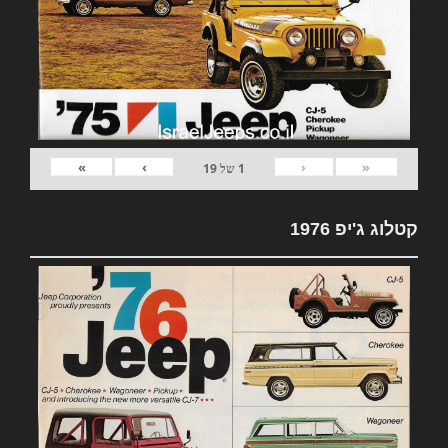
»
›
‹
«
1
של
19
קטלוג ג'יפ 1976