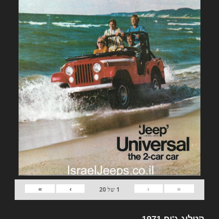
»
›
‹
«
1
של
20