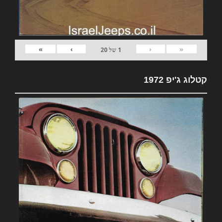
»
›
‹
«
1
של
20
קטלוג ג'יפ 1972