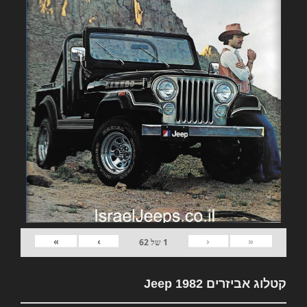
»
›
‹
«
1
של
62
קטלוג אביזרים 1982 Jeep