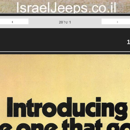
›
‹
1
של
20