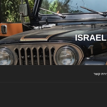
ג'יפי ישראל – הבית לג'יפאים ולמותג ג'יפ | ISRAEL
ירת קשר