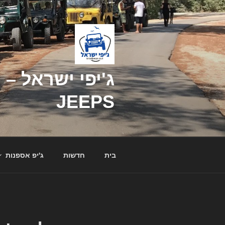
דילוג
לתוכן
JEEPS
בית
חדשות
ג'יפ אספנות