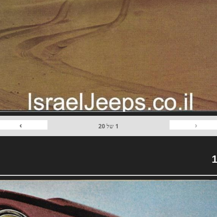
›
‹
1
של
20