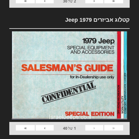
»
›
‹
«
2
של
30
קטלוג אביזרים 1979 Jeep
»
›
‹
«
1
של
40