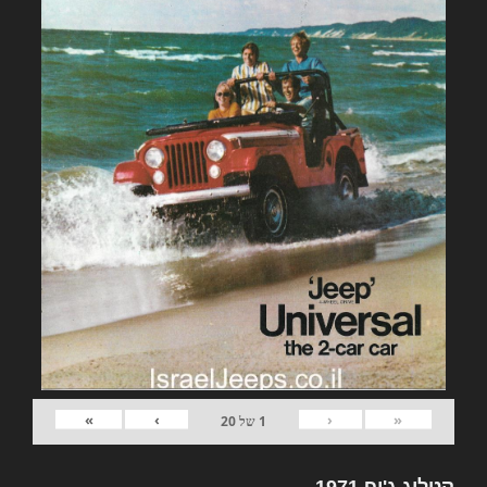
»
›
‹
«
1
של
20