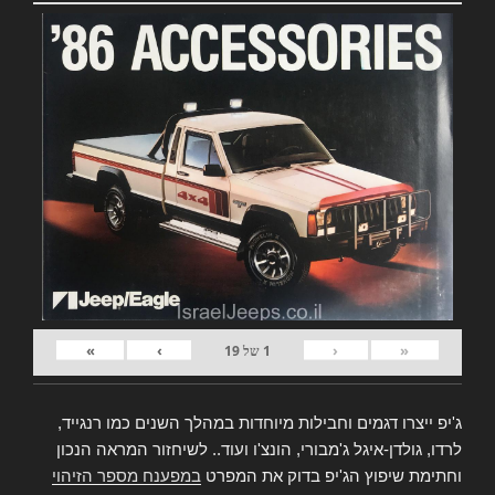
»
›
‹
«
1
של
19
ג'יפ ייצרו דגמים וחבילות מיוחדות במהלך השנים כמו רנגייד,
לרדו, גולדן-איגל ג'מבורי, הונצ'ו ועוד.. לשיחזור המראה הנכון
וחתימת שיפוץ הג'יפ בדוק את המפרט
במפענח מספר הזיהוי