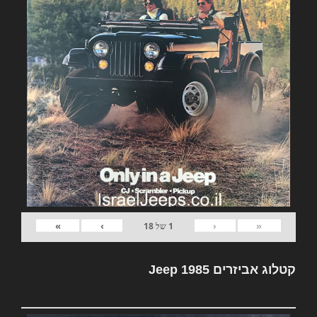
»
›
‹
«
1
של
18
קטלוג אביזרים Jeep 1985