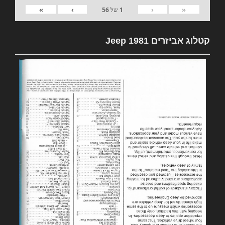
»
›
‹
«
1
של
56
קטלוג אביזרים 1981 Jeep