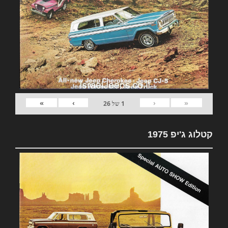
»
›
‹
«
1
של
26
קטלוג ג'יפ 1975