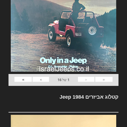
»
›
‹
«
1
של
16
קטלוג אביזרים Jeep 1984