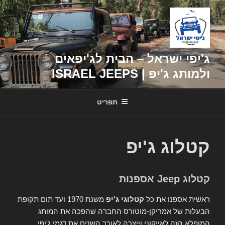
דילוג
לתוכן
ג'יפי ישראל – הבית לג'יפאים
ולמותג ג'יפ | ISRAEL JEEPS
תפריט
קטלוג ג'יפ
קטלוג Jeep אספנות
ראשית אספנו את כל
קטלוגי ג'יפ
משנת 1970 ועד תום תקופת
הבעלות של אמריקן-מוטורס החברה שהפכה את המותג
המופלא הזה לאייקוני וייצרה לאורך השנים את דגמי ג'יפי