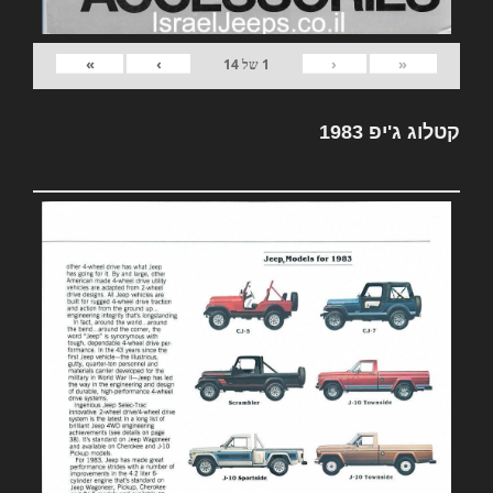
»
›
‹
«
1
של
14
קטלוג ג'יפ 1983