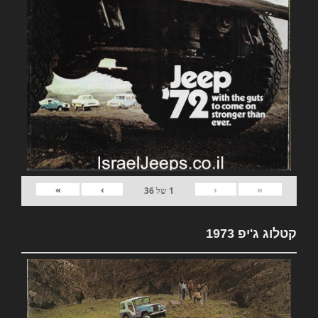
»
›
‹
«
1
של
36
קטלוג ג'יפ 1973