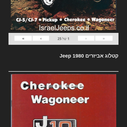
»
›
‹
«
1
של
25
קטלוג אביזרים Jeep 1980