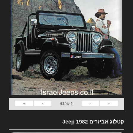
»
›
‹
«
1
של
62
קטלוג אביזרים 1982 Jeep