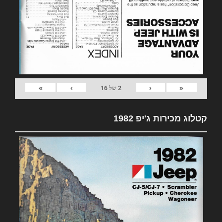
»
›
‹
«
2
של
16
קטלוג מכירות ג'יפ 1982