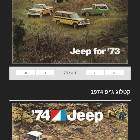
»
›
‹
«
1
של
23
קטלוג ג'יפ 1974