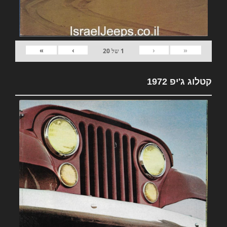
»
›
‹
«
1
של
20
קטלוג ג'יפ 1972