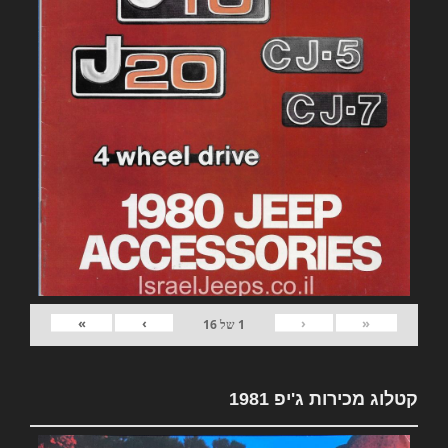
»
›
‹
«
1
של
16
קטלוג מכירות ג'יפ 1981