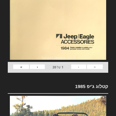
»
›
‹
«
1
של
20
קטלוג ג'יפ 1985