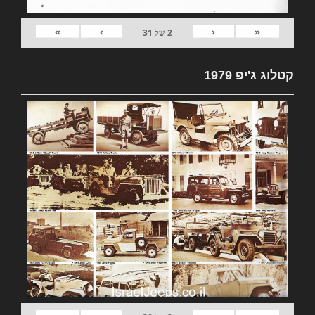
»
›
‹
«
2
של
31
קטלוג ג'יפ 1979