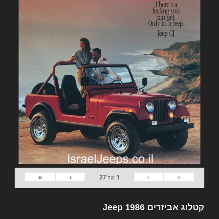
»
›
‹
«
1
של
27
קטלוג אביזרים Jeep 1986