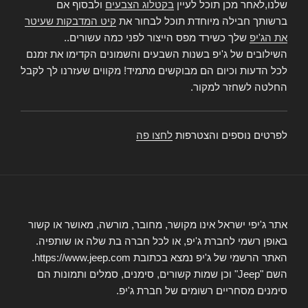
שלנו,לאחר מכן תוכל לעיין
בקטלוג הצבעים
ולבסוף אם
ברשותך חבילה מיוחדת תוכל לבחור את
קיט המדבקות שעיטר
את הג'יפ
שלך כשירד מפס הייצור לפני כמה עשורים..
השילובים של ג'יפ בשנות השבעים והשמונים הקדימו את זמנם
לכל הדעות וכיום הם מבוקשים מתמיד! מקווים שעזרנו לך לקבל
החלטה לשחזר למקור.
לפרטים נוספים והצטרפות
לחצו פה
אתר ג'יפי ישראל אינו מקושר, מחובר, מורשה, מאושר או קשור
באופן רשמי לחברת ג'יפ, או לכל חברה בת שלה או שותפיה.
האתר הרשמי של ג'יפ נמצא בכתובת https://www.jeep.com.
השם "Jeep" וכן שמות קשורים, סימנים, סמלים ותמונות הם
סימנים מסחריים רשומים של חברת ג'יפ.