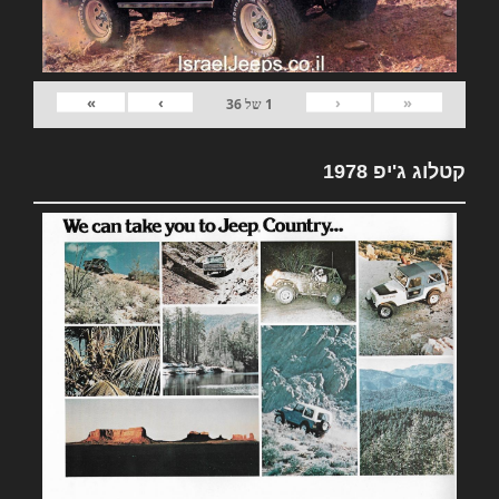
»
›
‹
«
1
של
36
קטלוג ג'יפ 1978