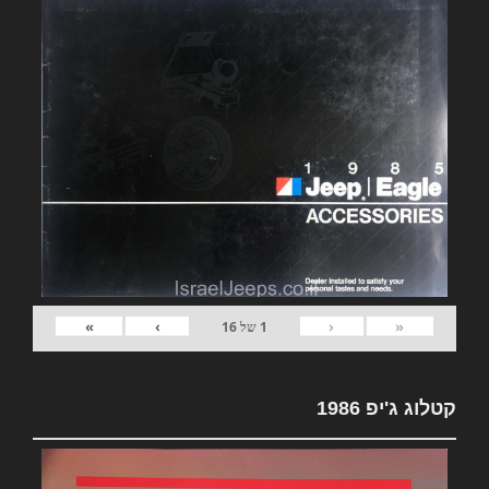
»
›
‹
«
1
של
16
קטלוג ג'יפ 1986