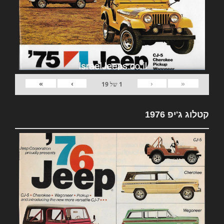
»
›
‹
«
1
של
19
קטלוג ג'יפ 1976