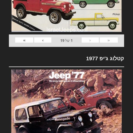
»
›
‹
«
1
של
19
קטלוג ג'יפ 1977