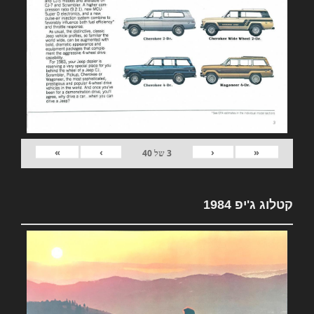
»
›
‹
«
3
של
40
קטלוג ג'יפ 1984