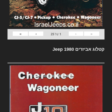
»
›
‹
«
1
של
25
קטלוג אביזרים Jeep 1980