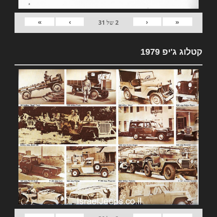
»
›
‹
«
2
של
31
קטלוג ג'יפ 1979