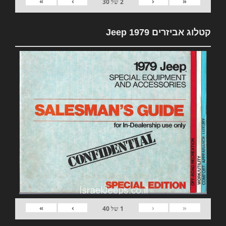
»
›
‹
«
2
של
30
קטלוג אביזרים 1979 Jeep
»
›
‹
«
1
של
40