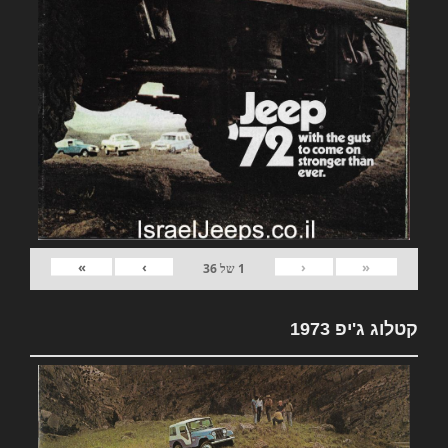
»
›
‹
«
1
של
36
קטלוג ג'יפ 1973