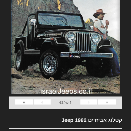
»
›
‹
«
1
של
62
קטלוג אביזרים 1982 Jeep