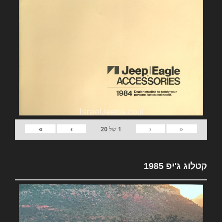
»
›
‹
«
1
של
20
קטלוג ג'יפ 1985