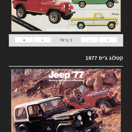
»
›
‹
«
1
של
19
קטלוג ג'יפ 1977