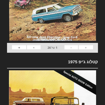
»
›
‹
«
1
של
26
קטלוג ג'יפ 1975