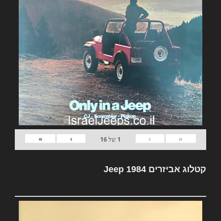
»
›
‹
«
1
של
16
קטלוג אביזרים Jeep 1984