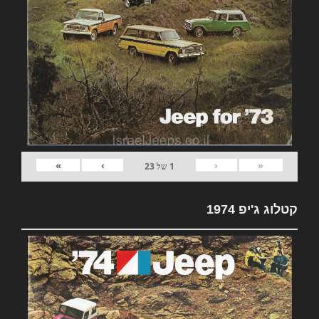
»
›
‹
«
1
של
23
קטלוג ג'יפ 1974