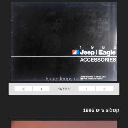
»
›
‹
«
1
של
16
קטלוג ג'יפ 1986