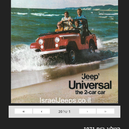
»
›
‹
«
1
של
20