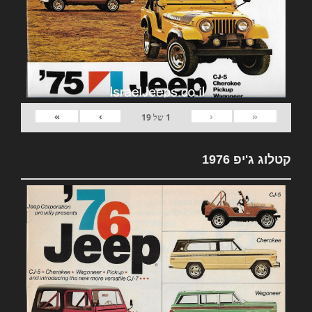
»
›
‹
«
1
של
19
קטלוג ג'יפ 1976