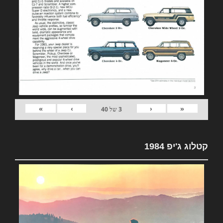
»
›
‹
«
3
של
40
קטלוג ג'יפ 1984