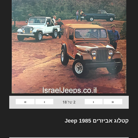
»
›
‹
«
2
של
18
קטלוג אביזרים Jeep 1985