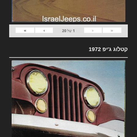
»
›
‹
«
1
של
20
קטלוג ג'יפ 1972