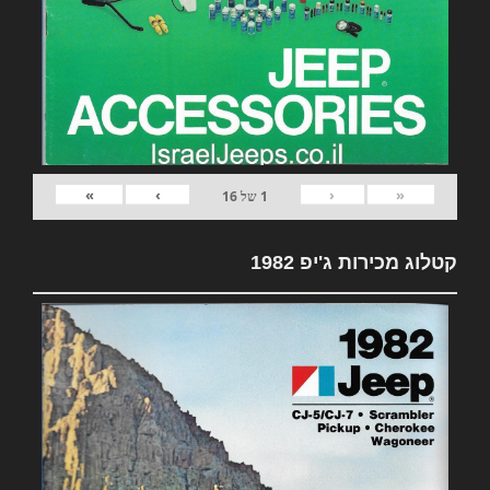
»
›
‹
«
1
של
16
קטלוג מכירות ג'יפ 1982