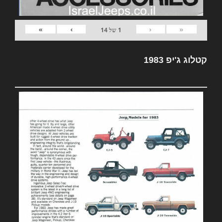
»
›
‹
«
1
של
14
קטלוג ג'יפ 1983