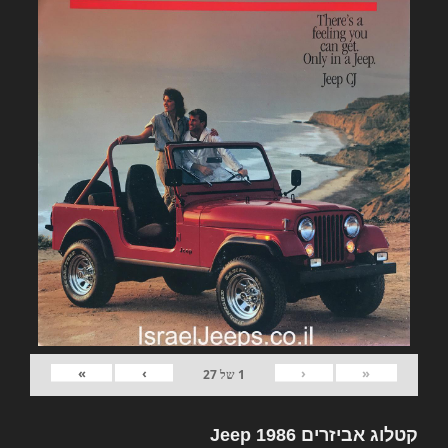
»
›
‹
«
1
של
27
קטלוג אביזרים Jeep 1986