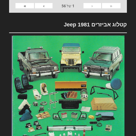
»
›
‹
«
1
של
56
קטלוג אביזרים 1981 Jeep