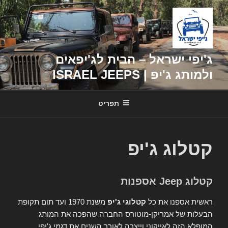
דילוג
לתוכן
ג'יפי ישראל – הבית לג'יפאים
ולמותג ג'יפ | ISRAEL JEEPS
תפריט
קטלוג ג'יפ
קטלוג Jeep אספנות
ראשית אספנו את כל
קטלוגי ג'יפ
משנת 1970 ועד תום תקופת
הבעלות של אמריקן-מוטורס החברה שהפכה את המותג
המופלא הזה לאייקוני וייצרה לאורך השנים את דגמי ג'יפי