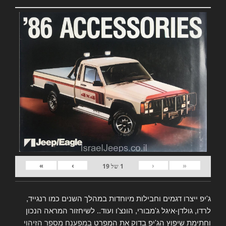
»
›
‹
«
1
של
19
ג'יפ ייצרו דגמים וחבילות מיוחדות במהלך השנים כמו רנגייד,
לרדו, גולדן-איגל ג'מבורי, הונצ'ו ועוד.. לשיחזור המראה הנכון
וחתימת שיפוץ הג'יפ בדוק את המפרט
במפענח מספר הזיהוי