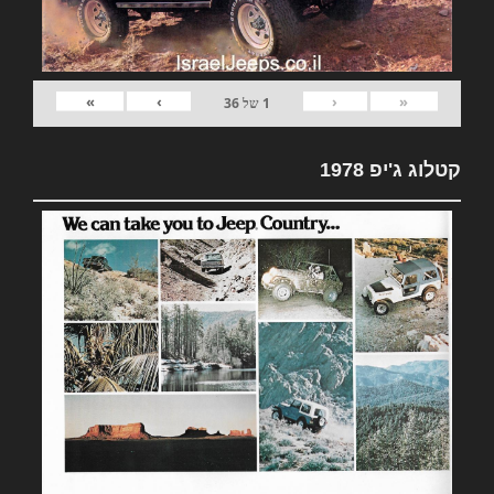
»
›
‹
«
1
של
36
קטלוג ג'יפ 1978