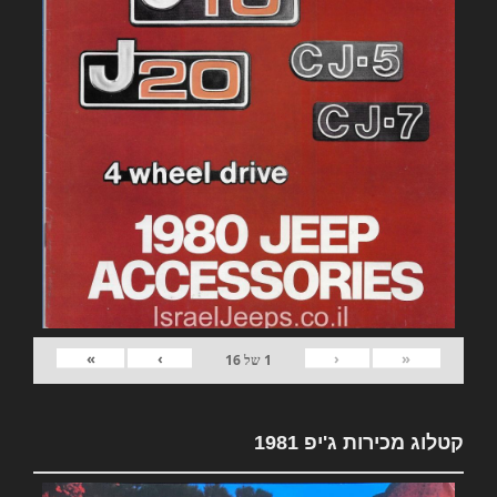
»
›
‹
«
1
של
16
קטלוג מכירות ג'יפ 1981