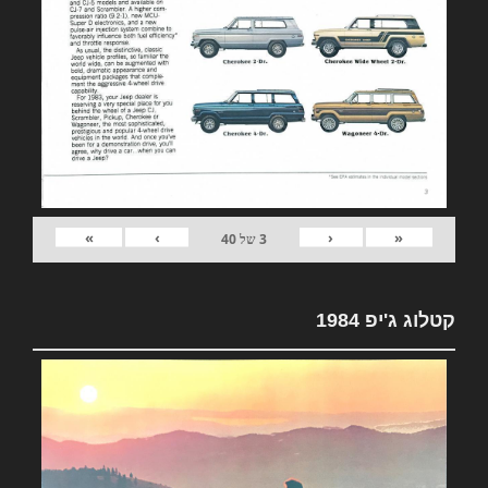
»
›
‹
«
3
של
40
קטלוג ג'יפ 1984