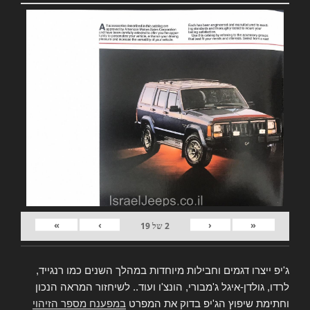
»
›
‹
«
2
של
19
ג'יפ ייצרו דגמים וחבילות מיוחדות במהלך השנים כמו רנגייד,
לרדו, גולדן-איגל ג'מבורי, הונצ'ו ועוד.. לשיחזור המראה הנכון
וחתימת שיפוץ הג'יפ בדוק את המפרט
במפענח מספר הזיהוי