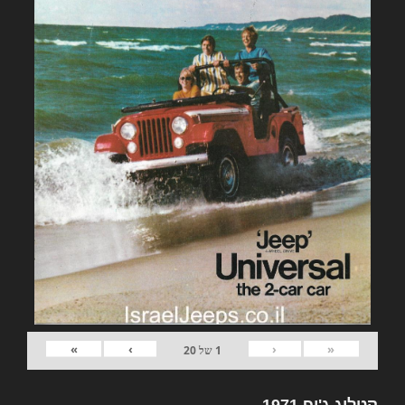
»
›
‹
«
1
של
20