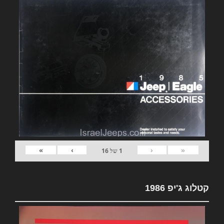
»
›
‹
«
1
של
16
קטלוג ג'יפ 1986