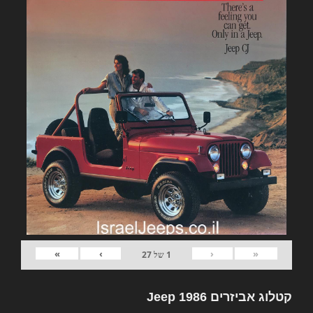
»
›
‹
«
1
של
27
קטלוג אביזרים Jeep 1986