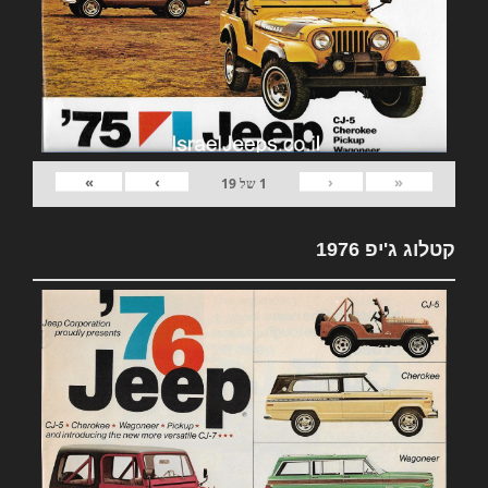
»
›
‹
«
1
של
19
קטלוג ג'יפ 1976