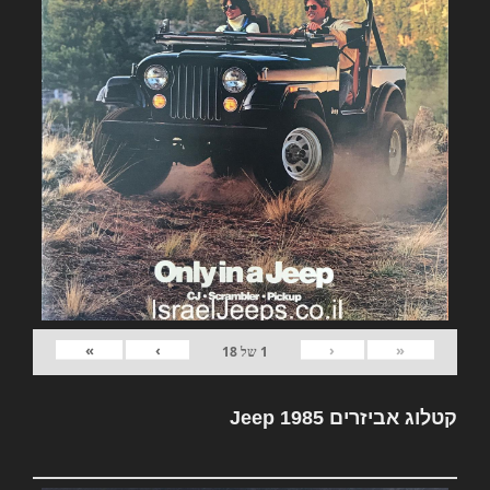
»
›
‹
«
1
של
18
קטלוג אביזרים Jeep 1985