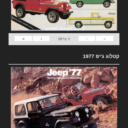
»
›
‹
«
1
של
19
קטלוג ג'יפ 1977