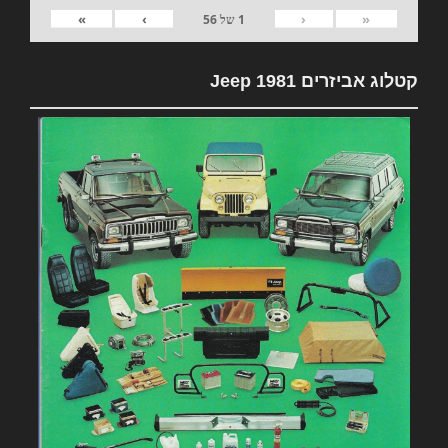
»
›
‹
«
1
של
56
קטלוג אביזרים 1981 Jeep