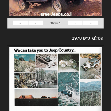
»
›
‹
«
1
של
36
קטלוג ג'יפ 1978