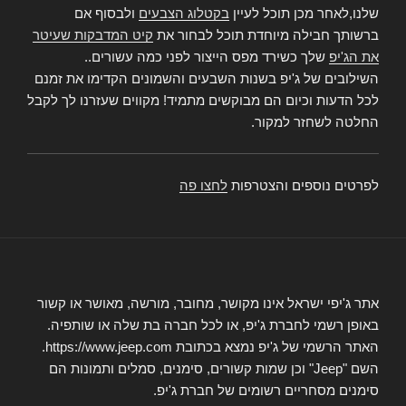
שלנו,לאחר מכן תוכל לעיין
בקטלוג הצבעים
ולבסוף אם
ברשותך חבילה מיוחדת תוכל לבחור את
קיט המדבקות שעיטר
את הג'יפ
שלך כשירד מפס הייצור לפני כמה עשורים..
השילובים של ג'יפ בשנות השבעים והשמונים הקדימו את זמנם
לכל הדעות וכיום הם מבוקשים מתמיד! מקווים שעזרנו לך לקבל
החלטה לשחזר למקור.
לפרטים נוספים והצטרפות
לחצו פה
אתר ג'יפי ישראל אינו מקושר, מחובר, מורשה, מאושר או קשור
באופן רשמי לחברת ג'יפ, או לכל חברה בת שלה או שותפיה.
האתר הרשמי של ג'יפ נמצא בכתובת https://www.jeep.com.
השם "Jeep" וכן שמות קשורים, סימנים, סמלים ותמונות הם
סימנים מסחריים רשומים של חברת ג'יפ.