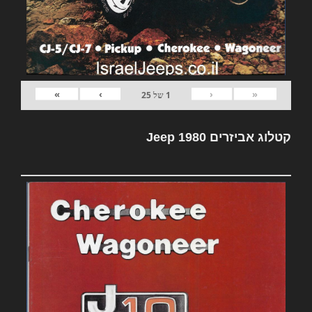
»
›
‹
«
1
של
25
קטלוג אביזרים Jeep 1980