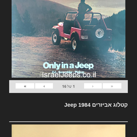
»
›
‹
«
1
של
16
קטלוג אביזרים Jeep 1984