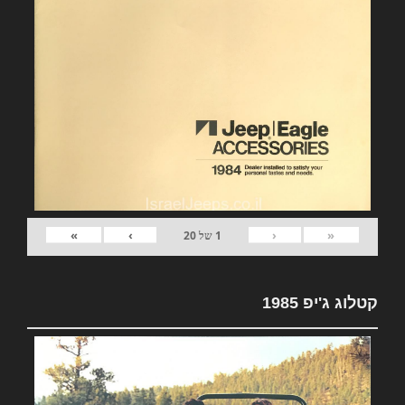
»
›
‹
«
1
של
20
קטלוג ג'יפ 1985