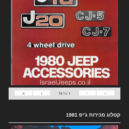
»
›
‹
«
1
של
16
קטלוג מכירות ג'יפ 1981