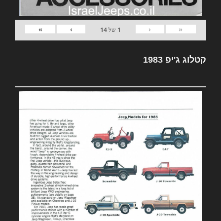
»
›
‹
«
1
של
14
קטלוג ג'יפ 1983