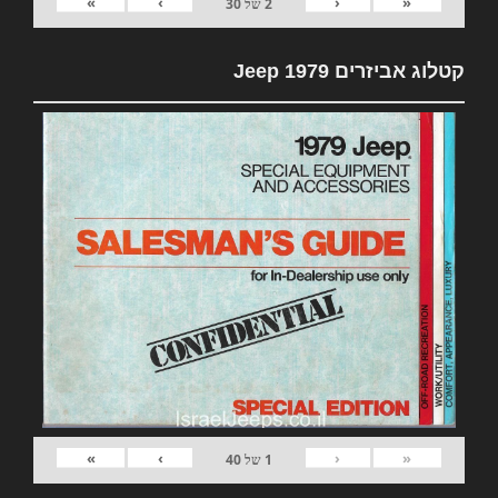
»
›
‹
«
2
של
30
קטלוג אביזרים 1979 Jeep
»
›
‹
«
1
של
40