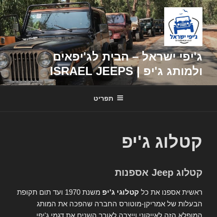
דילוג
לתוכן
ג'יפי ישראל – הבית לג'יפאים
ולמותג ג'יפ | ISRAEL JEEPS
תפריט
קטלוג ג'יפ
קטלוג Jeep אספנות
ראשית אספנו את כל
קטלוגי ג'יפ
משנת 1970 ועד תום תקופת
הבעלות של אמריקן-מוטורס החברה שהפכה את המותג
המופלא הזה לאייקוני וייצרה לאורך השנים את דגמי ג'יפי