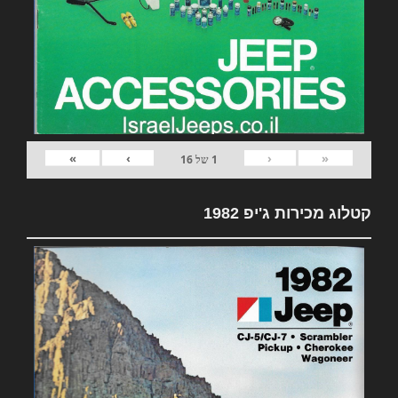
»
›
‹
«
1
של
16
קטלוג מכירות ג'יפ 1982