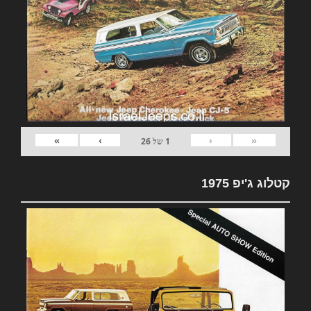
»
›
‹
«
1
של
26
קטלוג ג'יפ 1975