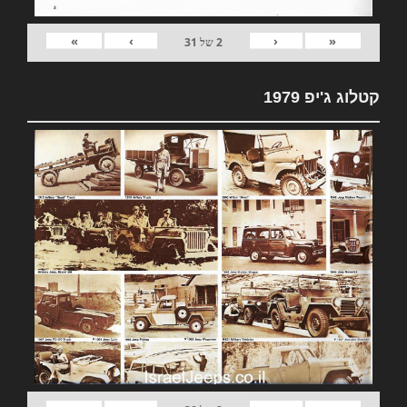
»
›
‹
«
2
של
31
קטלוג ג'יפ 1979