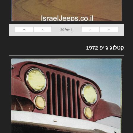
»
›
‹
«
1
של
20
קטלוג ג'יפ 1972