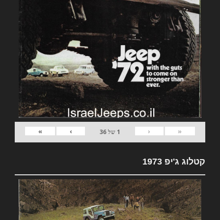
»
›
‹
«
1
של
36
קטלוג ג'יפ 1973