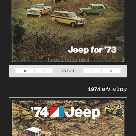
»
›
‹
«
1
של
23
קטלוג ג'יפ 1974