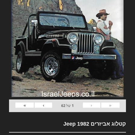
»
›
‹
«
1
של
62
קטלוג אביזרים 1982 Jeep