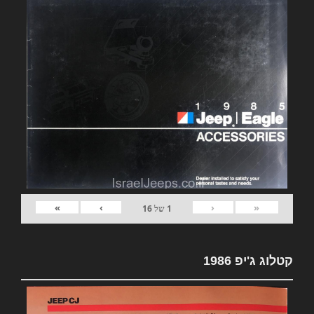
»
›
‹
«
1
של
16
קטלוג ג'יפ 1986