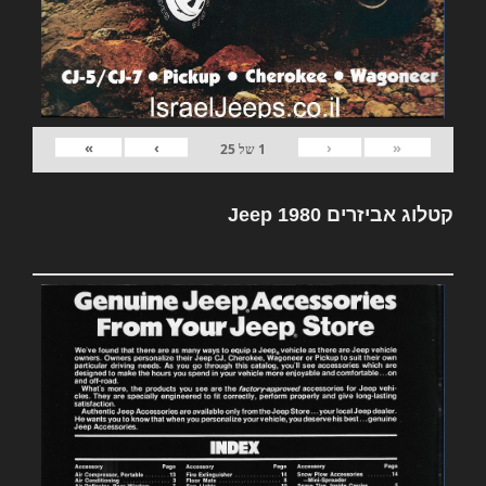
»
›
‹
«
1
של
25
קטלוג אביזרים Jeep 1980