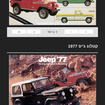
»
›
‹
«
1
של
19
קטלוג ג'יפ 1977