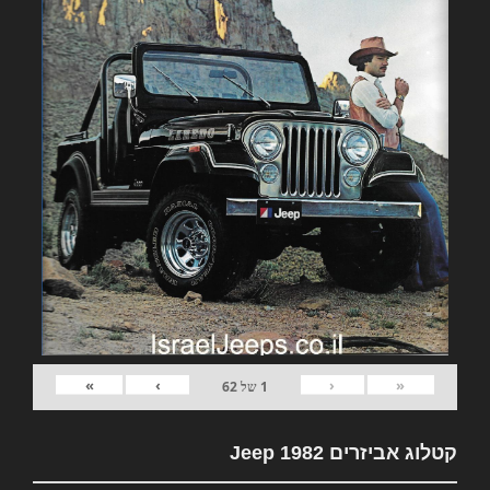
»
›
‹
«
1
של
62
קטלוג אביזרים 1982 Jeep