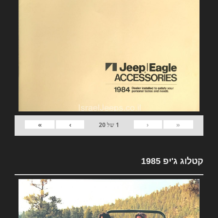
»
›
‹
«
1
של
20
קטלוג ג'יפ 1985