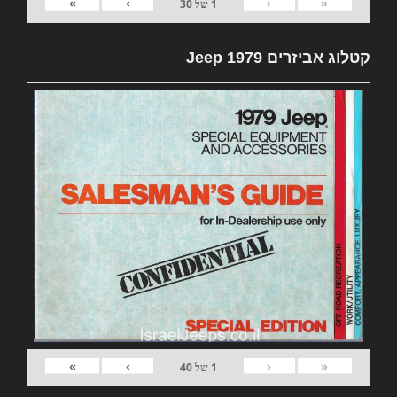
»
›
‹
«
1
של
30
קטלוג אביזרים 1979 Jeep
»
›
‹
«
1
של
40