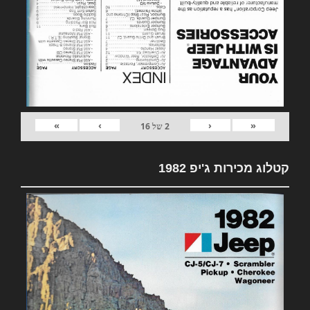
»
›
‹
«
2
של
16
קטלוג מכירות ג'יפ 1982