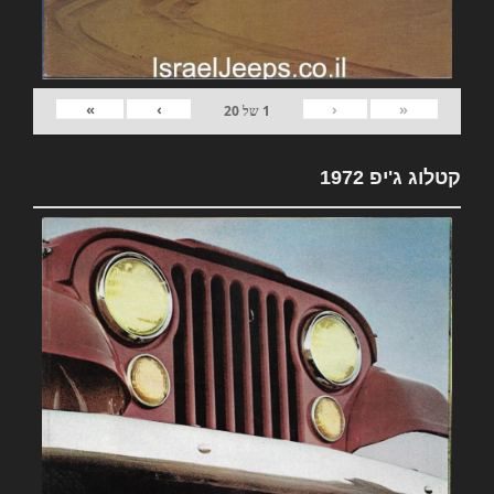
»
›
‹
«
1
של
20
קטלוג ג'יפ 1972