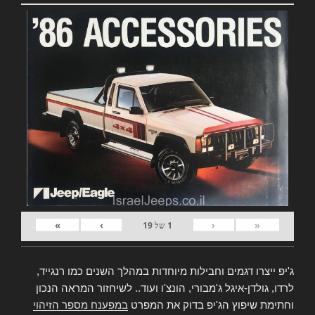
»
›
‹
«
1
של
19
ג'יפ ייצרו דגמים וחבילות מיוחדות במהלך השנים כמו רנגייד,
לרדו, גולדן-איגל ג'מבורי, הונצ'ו ועוד.. לשיחזור המראה הנכון
וחתימת שיפוץ הג'יפ בדוק את המפרט
במפענח מספר הזיהוי