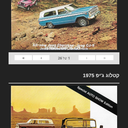
»
›
‹
«
1
של
26
קטלוג ג'יפ 1975