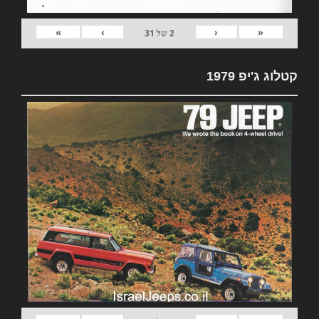
»
›
‹
«
2
של
31
קטלוג ג'יפ 1979