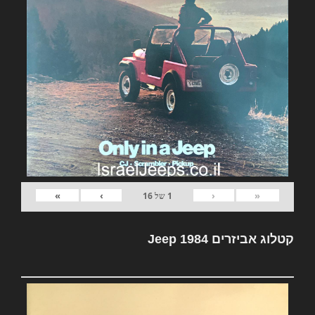
»
›
‹
«
1
של
16
קטלוג אביזרים Jeep 1984