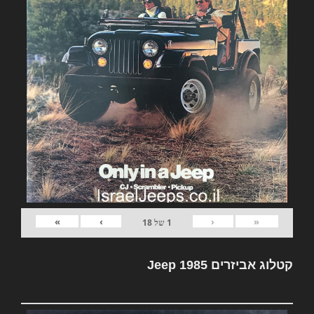
»
›
‹
«
1
של
18
קטלוג אביזרים Jeep 1985