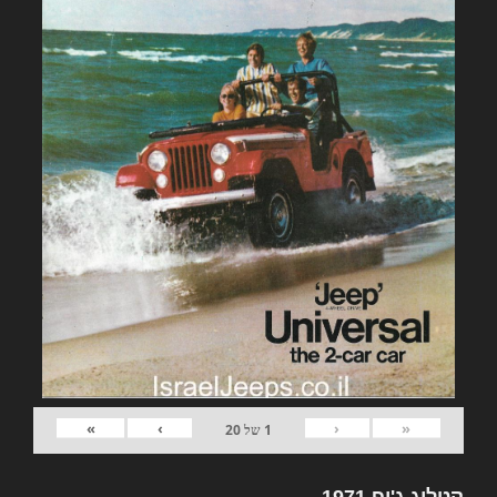
»
›
‹
«
1
של
20