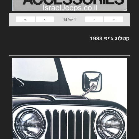
»
›
‹
«
1
של
14
קטלוג ג'יפ 1983