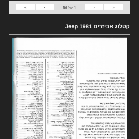
»
›
‹
«
1
של
56
קטלוג אביזרים 1981 Jeep