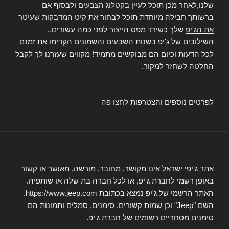
שלנו,לאחר מכן תוכל לעיין
בקטלוג הצבעים
ולבסוף אם
ברשותך חבילה מיוחדת תוכל לבחור את
קיט המדבקות שעיטר
את הג'יפ
שלך כשירד מפס הייצור לפני כמה עשורים..
השילובים של ג'יפ בשנות השבעים והשמונים הקדימו את זמנם
לכל הדעות וכיום הם מבוקשים מתמיד! מקווים שעזרנו לך לקבל
החלטה לשחזר למקור.
לפרטים נוספים והצטרפות
לחצו פה
אתר ג'יפי ישראל אינו מקושר, מחובר, מורשה, מאושר או קשור
באופן רשמי לחברת ג'יפ, או לכל חברה בת שלה או שותפיה.
האתר הרשמי של ג'יפ נמצא בכתובת https://www.jeep.com.
השם "Jeep" וכן שמות קשורים, סימנים, סמלים ותמונות הם
סימנים מסחריים רשומים של חברת ג'יפ.