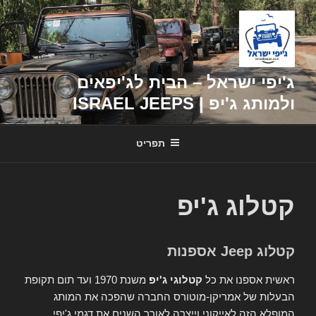
דילוג
לתוכן
ג'יפי ישראל – הבית לג'יפאים
ולמותג ג'יפ | ISRAEL JEEPS
תפריט
קטלוג ג'יפ
קטלוג Jeep אספנות
ראשית אספנו את כל
קטלוגי ג'יפ
משנת 1970 ועד תום תקופת
הבעלות של אמריקן-מוטורס החברה שהפכה את המותג
המופלא הזה לאייקוני וייצרה לאורך השנים את דגמי ג'יפי