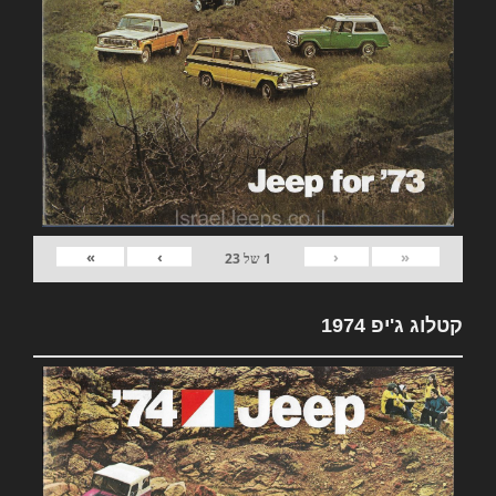
»
›
‹
«
1
של
23
קטלוג ג'יפ 1974