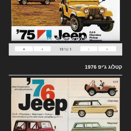
»
›
‹
«
1
של
19
קטלוג ג'יפ 1976