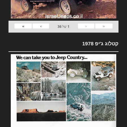
»
›
‹
«
1
של
36
קטלוג ג'יפ 1978