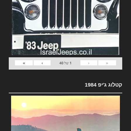
»
›
‹
«
1
של
40
קטלוג ג'יפ 1984