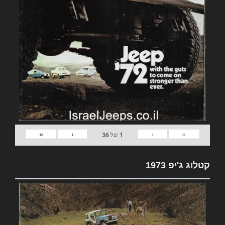
»
›
‹
«
1
של
36
קטלוג ג'יפ 1973