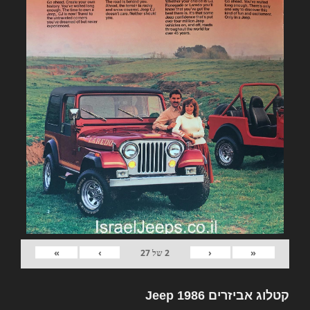
»
›
‹
«
2
של
27
קטלוג אביזרים Jeep 1986