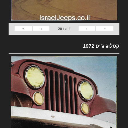
»
›
‹
«
1
של
20
קטלוג ג'יפ 1972