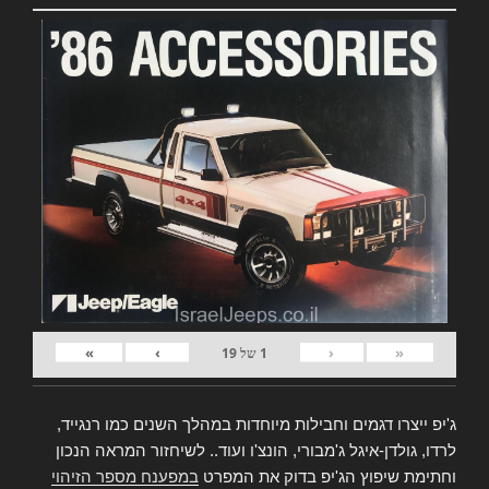
»
›
‹
«
1
של
19
ג'יפ ייצרו דגמים וחבילות מיוחדות במהלך השנים כמו רנגייד,
לרדו, גולדן-איגל ג'מבורי, הונצ'ו ועוד.. לשיחזור המראה הנכון
וחתימת שיפוץ הג'יפ בדוק את המפרט
במפענח מספר הזיהוי