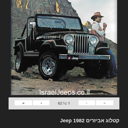
»
›
‹
«
1
של
62
קטלוג אביזרים 1982 Jeep