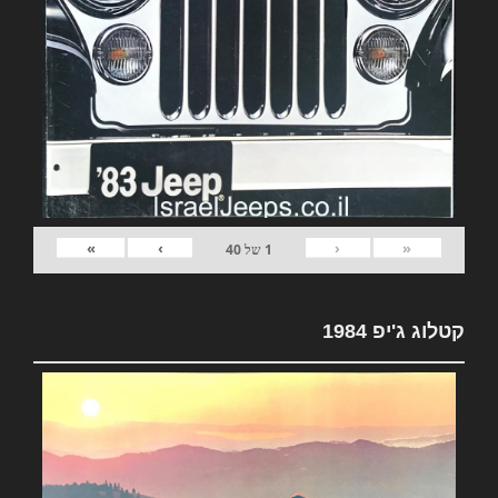
»
›
‹
«
1
של
40
קטלוג ג'יפ 1984