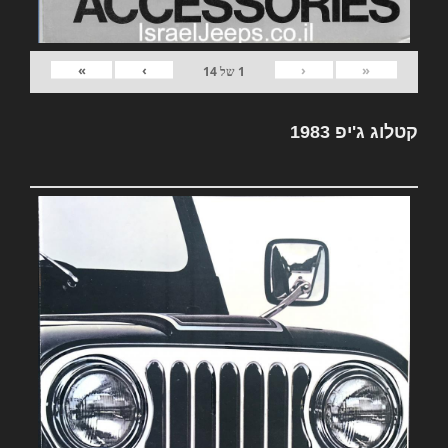
»
›
‹
«
1
של
14
קטלוג ג'יפ 1983