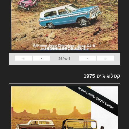
»
›
‹
«
1
של
26
קטלוג ג'יפ 1975