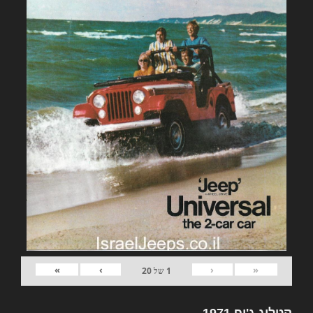
»
›
‹
«
1
של
20