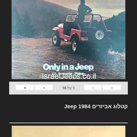
»
›
‹
«
1
של
16
קטלוג אביזרים Jeep 1984