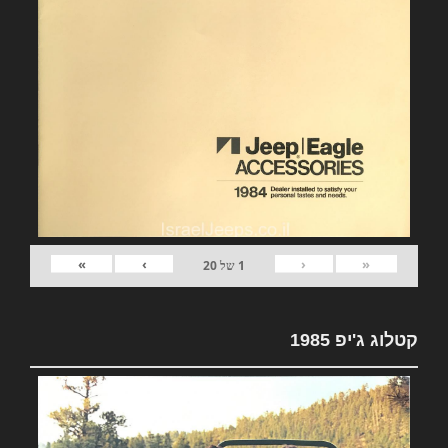
»
›
‹
«
1
של
20
קטלוג ג'יפ 1985