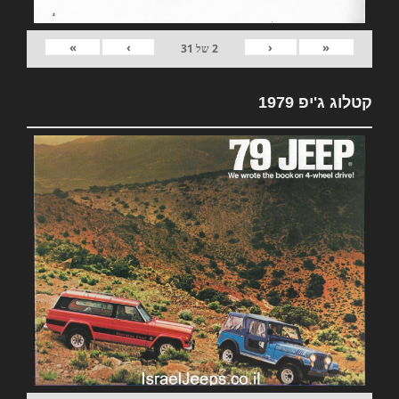
»
›
‹
«
2
של
31
קטלוג ג'יפ 1979