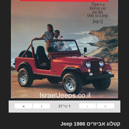
»
›
‹
«
1
של
27
קטלוג אביזרים Jeep 1986