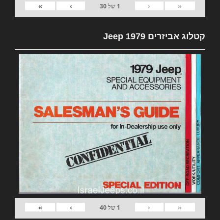
»
›
‹
«
1
של
30
קטלוג אביזרים 1979 Jeep
»
›
‹
«
1
של
40