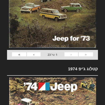
»
›
‹
«
1
של
23
קטלוג ג'יפ 1974