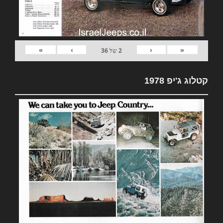
»
›
‹
«
2
של
36
קטלוג ג'יפ 1978