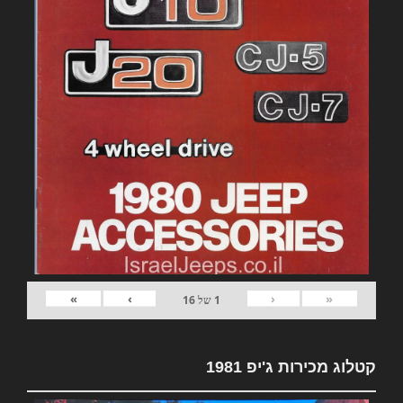
»
›
‹
«
1
של
16
קטלוג מכירות ג'יפ 1981