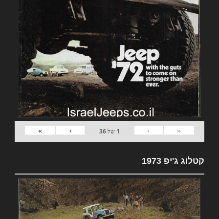
»
›
‹
«
1
של
36
קטלוג ג'יפ 1973