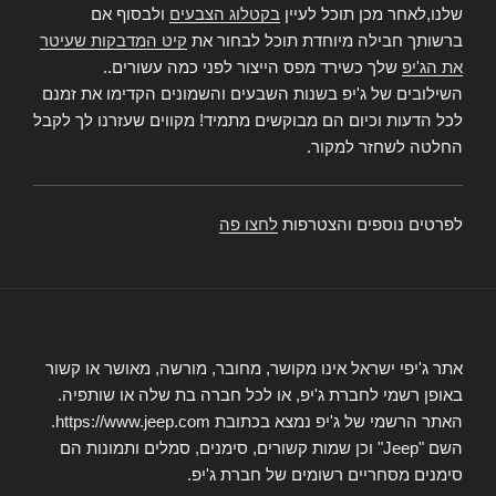
שלנו,לאחר מכן תוכל לעיין
בקטלוג הצבעים
ולבסוף אם
ברשותך חבילה מיוחדת תוכל לבחור את
קיט המדבקות שעיטר
את הג'יפ
שלך כשירד מפס הייצור לפני כמה עשורים..
השילובים של ג'יפ בשנות השבעים והשמונים הקדימו את זמנם
לכל הדעות וכיום הם מבוקשים מתמיד! מקווים שעזרנו לך לקבל
החלטה לשחזר למקור.
לפרטים נוספים והצטרפות
לחצו פה
אתר ג'יפי ישראל אינו מקושר, מחובר, מורשה, מאושר או קשור
באופן רשמי לחברת ג'יפ, או לכל חברה בת שלה או שותפיה.
האתר הרשמי של ג'יפ נמצא בכתובת https://www.jeep.com.
השם "Jeep" וכן שמות קשורים, סימנים, סמלים ותמונות הם
סימנים מסחריים רשומים של חברת ג'יפ.