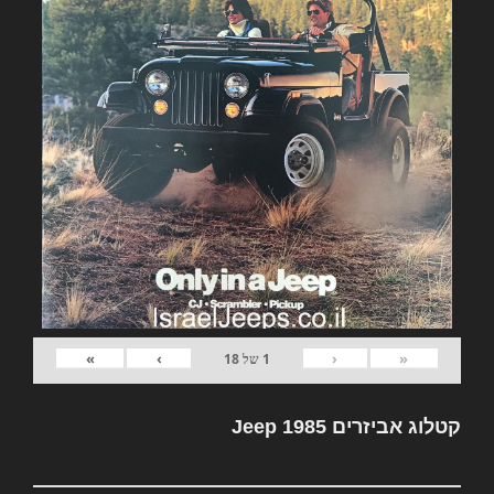
»
›
‹
«
1
של
18
קטלוג אביזרים Jeep 1985