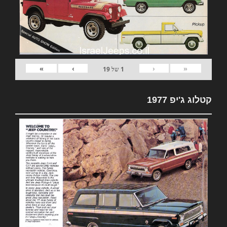
»
›
‹
«
1
של
19
קטלוג ג'יפ 1977