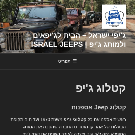
דילוג
לתוכן
ג'יפי ישראל – הבית לג'יפאים
ולמותג ג'יפ | ISRAEL JEEPS
תפריט
קטלוג ג'יפ
קטלוג Jeep אספנות
ראשית אספנו את כל
קטלוגי ג'יפ
משנת 1970 ועד תום תקופת
הבעלות של אמריקן-מוטורס החברה שהפכה את המותג
המופלא הזה לאייקוני וייצרה לאורך השנים את דגמי ג'יפי