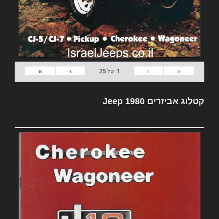
»
›
‹
«
1
של
25
קטלוג אביזרים Jeep 1980