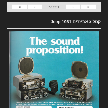
»
›
‹
«
1
של
56
קטלוג אביזרים 1981 Jeep