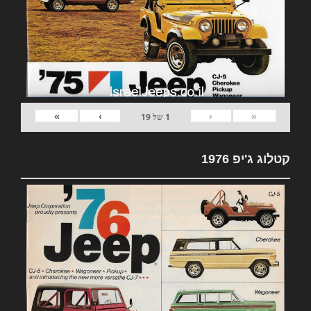
»
›
‹
«
1
של
19
קטלוג ג'יפ 1976