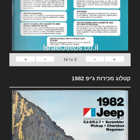
»
›
‹
«
3
של
16
קטלוג מכירות ג'יפ 1982