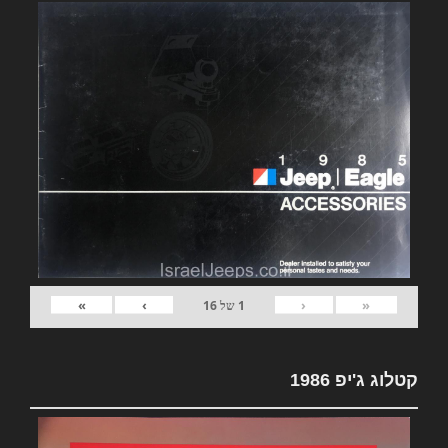
»
›
‹
«
1
של
16
קטלוג ג'יפ 1986