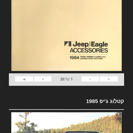
»
›
‹
«
1
של
20
קטלוג ג'יפ 1985