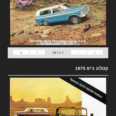
»
›
‹
«
1
של
26
קטלוג ג'יפ 1975