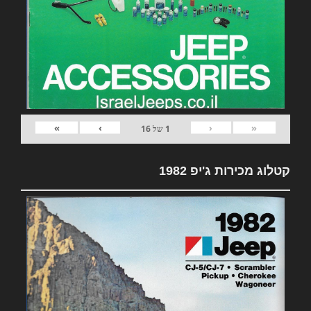
»
›
‹
«
1
של
16
קטלוג מכירות ג'יפ 1982