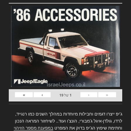
»
›
‹
«
1
של
19
ג'יפ ייצרו דגמים וחבילות מיוחדות במהלך השנים כמו רנגייד,
לרדו, גולדן-איגל ג'מבורי, הונצ'ו ועוד.. לשיחזור המראה הנכון
וחתימת שיפוץ הג'יפ בדוק את המפרט
במפענח מספר הזיהוי