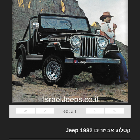
»
›
‹
«
1
של
62
קטלוג אביזרים 1982 Jeep