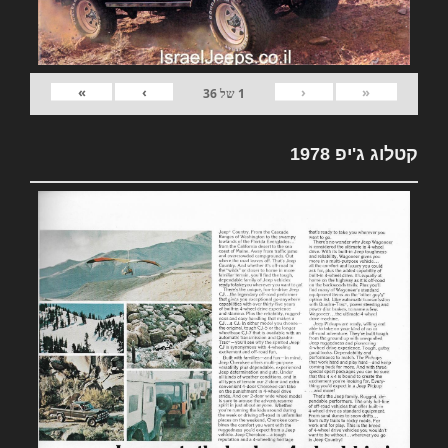
»
›
‹
«
1
של
36
קטלוג ג'יפ 1978