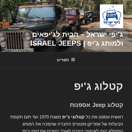
דילוג
לתוכן
ג'יפי ישראל – הבית לג'יפאים
ולמותג ג'יפ | ISRAEL JEEPS
תפריט
קטלוג ג'יפ
קטלוג Jeep אספנות
ראשית אספנו את כל
קטלוגי ג'יפ
משנת 1970 ועד תום תקופת
הבעלות של אמריקן-מוטורס החברה שהפכה את המותג
המופלא הזה לאייקוני וייצרה לאורך השנים את דגמי ג'יפי