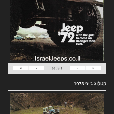
»
›
‹
«
1
של
36
קטלוג ג'יפ 1973