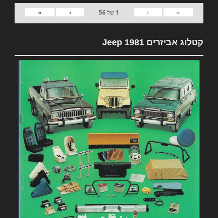
»
›
‹
«
1
של
56
קטלוג אביזרים 1981 Jeep