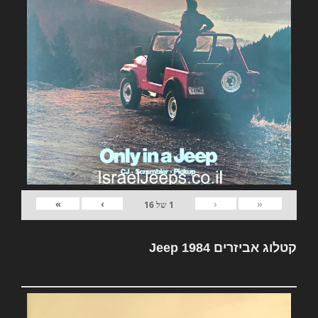
»
›
‹
«
1
של
16
קטלוג אביזרים Jeep 1984