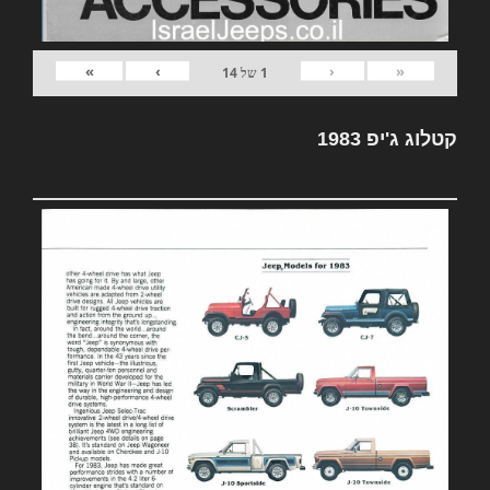
»
›
‹
«
1
של
14
קטלוג ג'יפ 1983