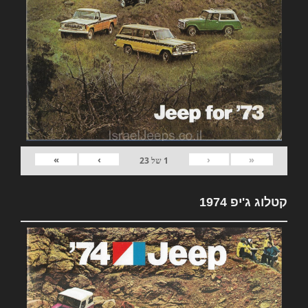
»
›
‹
«
1
של
23
קטלוג ג'יפ 1974