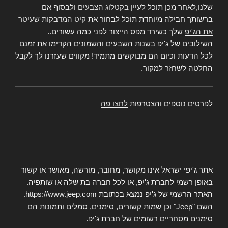
שלנו,לאחר מכן תוכל לעיין
בקטלוג הצבעים
ולבסוף אם
ברשותך חבילה מיוחדת תוכל לבחור את
קיט המדבקות שעיטר
את הג'יפ
שלך כשירד מפס הייצור לפני כמה עשורים..
השילובים של ג'יפ בשנות השבעים והשמונים הקדימו את זמנם
לכל הדעות וכיום הם מבוקשים מתמיד! מקווים שעזרנו לך לקבל
החלטה לשחזר למקור.
לפרטים נוספים והצטרפות
לחצו פה
אתר ג'יפי ישראל אינו מקושר, מחובר, מורשה, מאושר או קשור
באופן רשמי לחברת ג'יפ, או לכל חברה בת שלה או שותפיה.
האתר הרשמי של ג'יפ נמצא בכתובת https://www.jeep.com.
השם "Jeep" וכן שמות קשורים, סימנים, סמלים ותמונות הם
סימנים מסחריים רשומים של חברת ג'יפ.