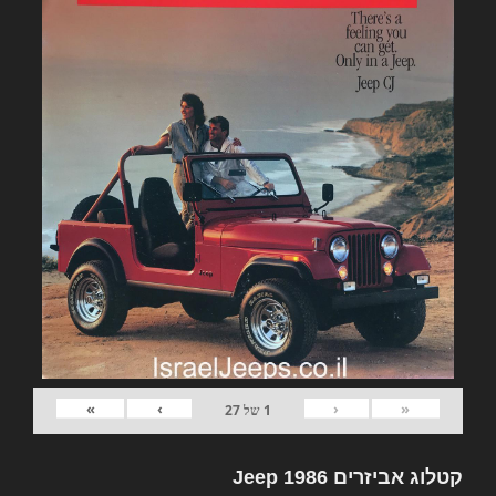
»
›
‹
«
1
של
27
קטלוג אביזרים Jeep 1986