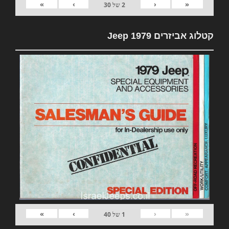
»
›
‹
«
2
של
30
קטלוג אביזרים 1979 Jeep
»
›
‹
«
1
של
40