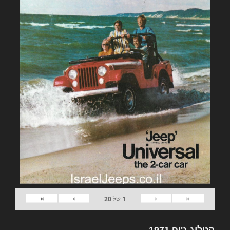
»
›
‹
«
1
של
20