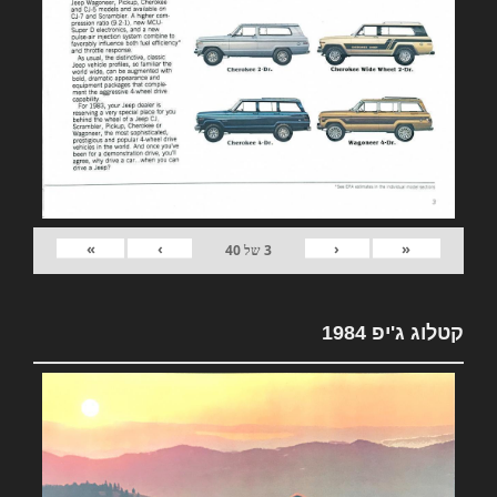
»
›
‹
«
3
של
40
קטלוג ג'יפ 1984