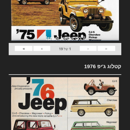
»
›
‹
«
1
של
19
קטלוג ג'יפ 1976