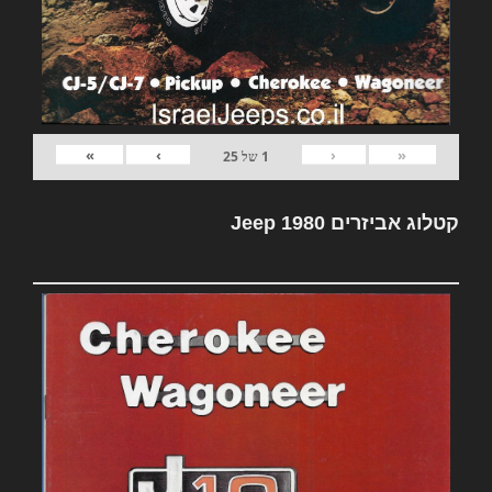
»
›
‹
«
1
של
25
קטלוג אביזרים Jeep 1980