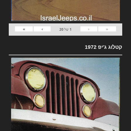
»
›
‹
«
1
של
20
קטלוג ג'יפ 1972