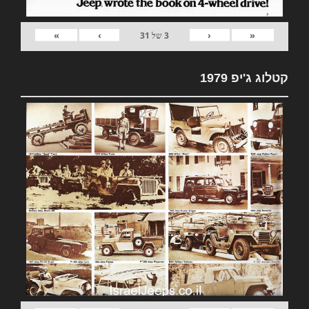
»
›
‹
«
3
של
31
קטלוג ג'יפ 1979