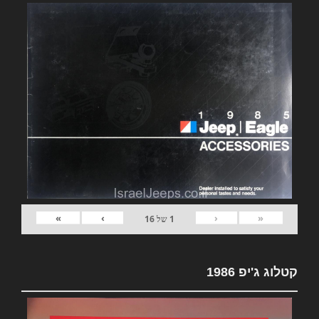
»
›
‹
«
1
של
16
קטלוג ג'יפ 1986