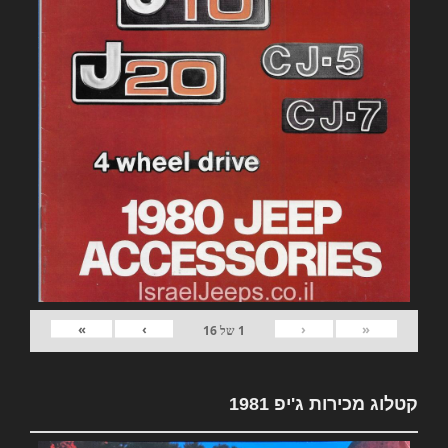
»
›
‹
«
1
של
16
קטלוג מכירות ג'יפ 1981