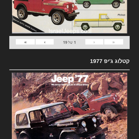
»
›
‹
«
1
של
19
קטלוג ג'יפ 1977