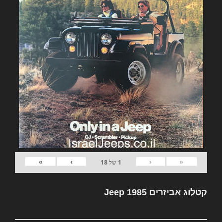
»
›
‹
«
1
של
18
קטלוג אביזרים Jeep 1985