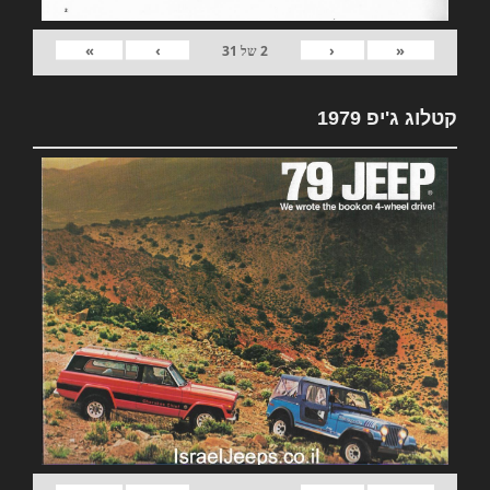
»
›
‹
«
2
של
31
קטלוג ג'יפ 1979