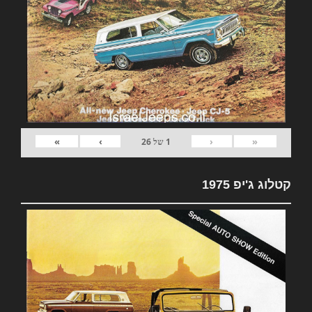
»
›
‹
«
1
של
26
קטלוג ג'יפ 1975