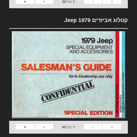
»
›
‹
«
1
של
30
קטלוג אביזרים 1979 Jeep
»
›
‹
«
1
של
40