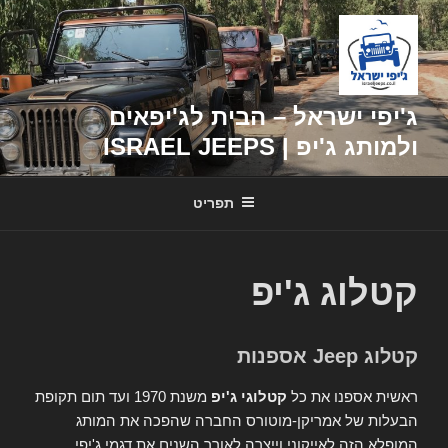
דילוג
לתוכן
ג'יפי ישראל – הבית לג'יפאים
ולמותג ג'יפ | ISRAEL JEEPS
תפריט
קטלוג ג'יפ
קטלוג Jeep אספנות
ראשית אספנו את כל
קטלוגי ג'יפ
משנת 1970 ועד תום תקופת
הבעלות של אמריקן-מוטורס החברה שהפכה את המותג
המופלא הזה לאייקוני וייצרה לאורך השנים את דגמי ג'יפי