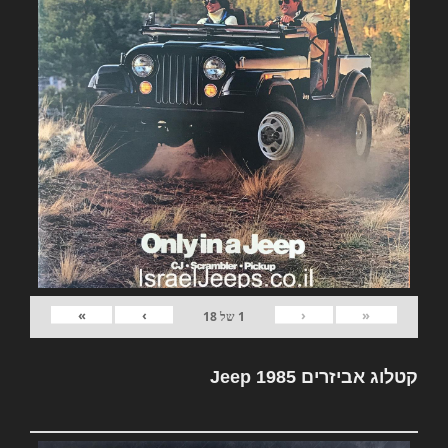
»
›
‹
«
1
של
18
קטלוג אביזרים Jeep 1985