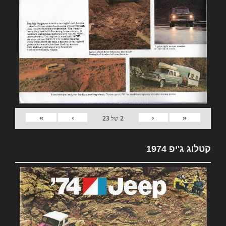
»
›
‹
«
2
של
23
קטלוג ג'יפ 1974