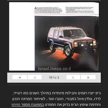
»
›
‹
«
2
של
19
ג'יפ ייצרו דגמים וחבילות מיוחדות במהלך השנים כמו רנגייד,
לרדו, גולדן-איגל ג'מבורי, הונצ'ו ועוד.. לשיחזור המראה הנכון
וחתימת שיפוץ הג'יפ בדוק את המפרט
במפענח מספר הזיהוי