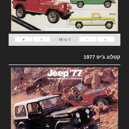
»
›
‹
«
1
של
19
קטלוג ג'יפ 1977