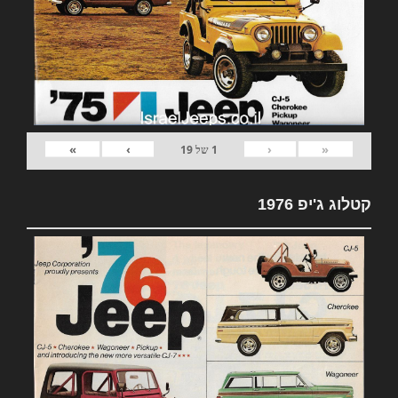
»
›
‹
«
1
של
19
קטלוג ג'יפ 1976