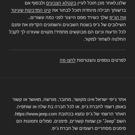
שלנו,לאחר מכן תוכל לעיין
בקטלוג הצבעים
ולבסוף אם
ברשותך חבילה מיוחדת תוכל לבחור את
קיט המדבקות שעיטר
את הג'יפ
שלך כשירד מפס הייצור לפני כמה עשורים..
השילובים של ג'יפ בשנות השבעים והשמונים הקדימו את זמנם
לכל הדעות וכיום הם מבוקשים מתמיד! מקווים שעזרנו לך לקבל
החלטה לשחזר למקור.
לפרטים נוספים והצטרפות
לחצו פה
אתר ג'יפי ישראל אינו מקושר, מחובר, מורשה, מאושר או קשור
באופן רשמי לחברת ג'יפ, או לכל חברה בת שלה או שותפיה.
האתר הרשמי של ג'יפ נמצא בכתובת https://www.jeep.com.
השם "Jeep" וכן שמות קשורים, סימנים, סמלים ותמונות הם
סימנים מסחריים רשומים של חברת ג'יפ.