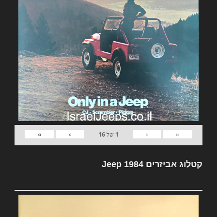
»
›
‹
«
1
של
16
קטלוג אביזרים Jeep 1984