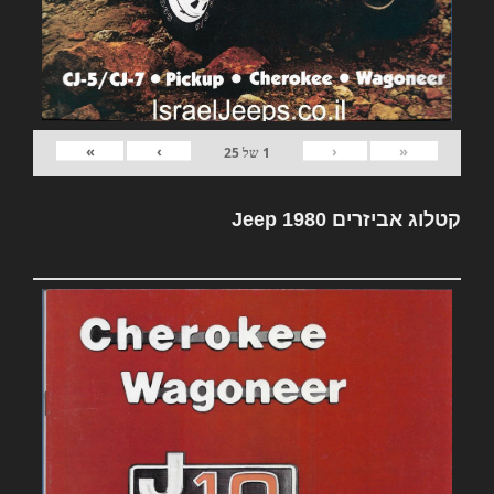
»
›
‹
«
1
של
25
קטלוג אביזרים Jeep 1980