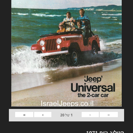
»
›
‹
«
1
של
20