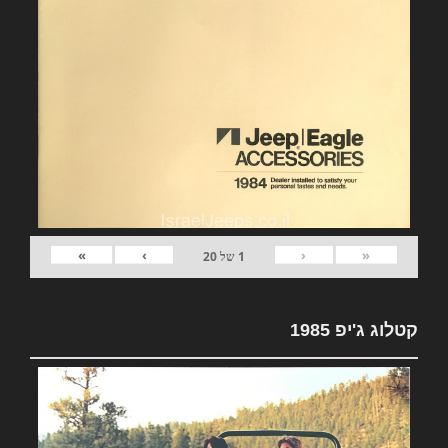
»
›
‹
«
1
של
20
קטלוג ג'יפ 1985