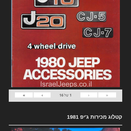
»
›
‹
«
1
של
16
קטלוג מכירות ג'יפ 1981