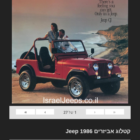
»
›
‹
«
1
של
27
קטלוג אביזרים Jeep 1986