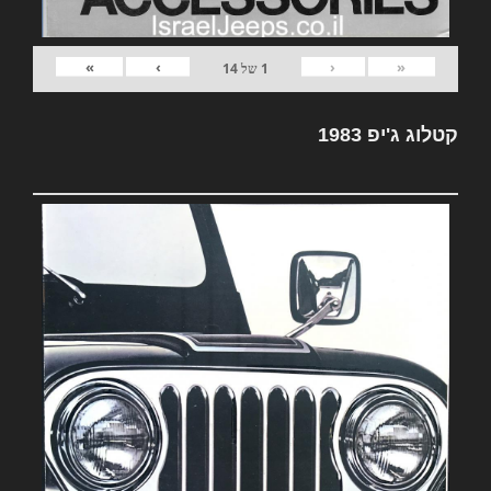
»
›
‹
«
1
של
14
קטלוג ג'יפ 1983