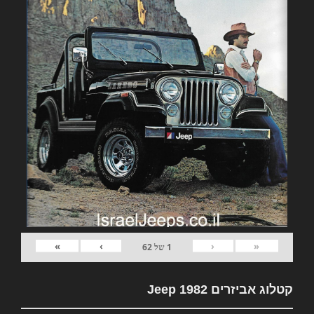
»
›
‹
«
1
של
62
קטלוג אביזרים 1982 Jeep