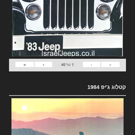
»
›
‹
«
1
של
40
קטלוג ג'יפ 1984