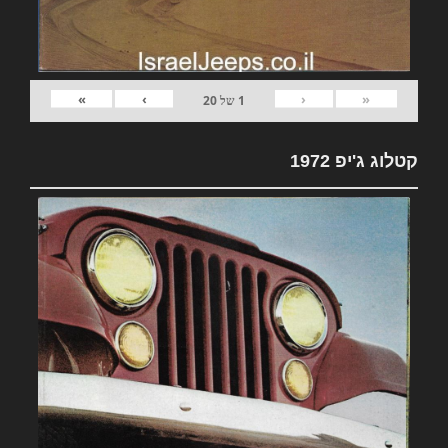
»
›
‹
«
1
של
20
קטלוג ג'יפ 1972