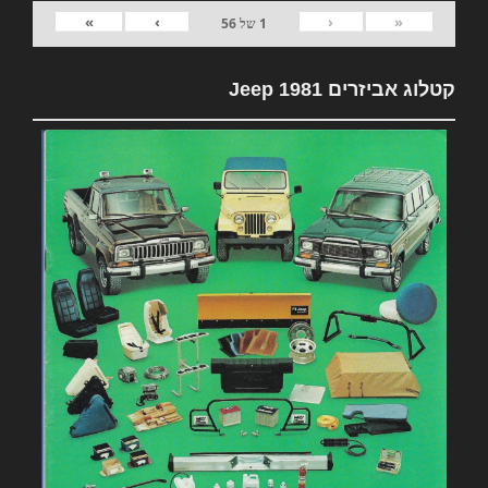
»
›
‹
«
1
של
56
קטלוג אביזרים 1981 Jeep