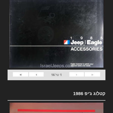
»
›
‹
«
1
של
16
קטלוג ג'יפ 1986