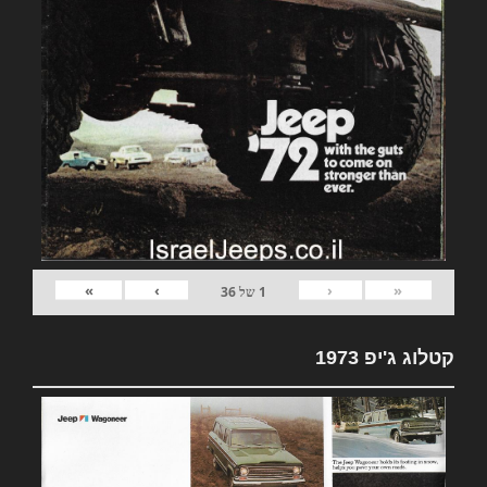
»
›
‹
«
1
של
36
קטלוג ג'יפ 1973