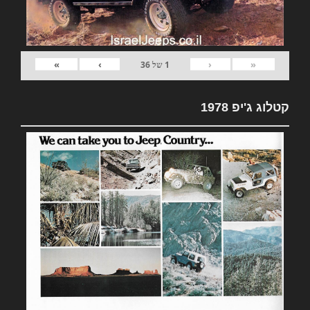
»
›
‹
«
1
של
36
קטלוג ג'יפ 1978