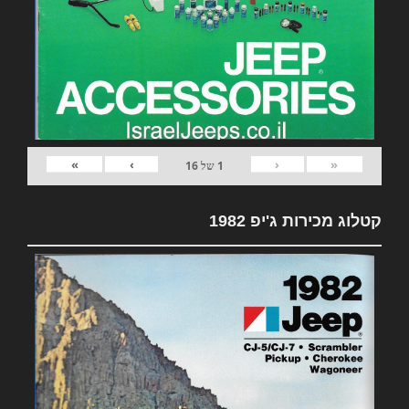
»
›
‹
«
1
של
16
קטלוג מכירות ג'יפ 1982