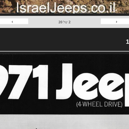
›
‹
2
של
20