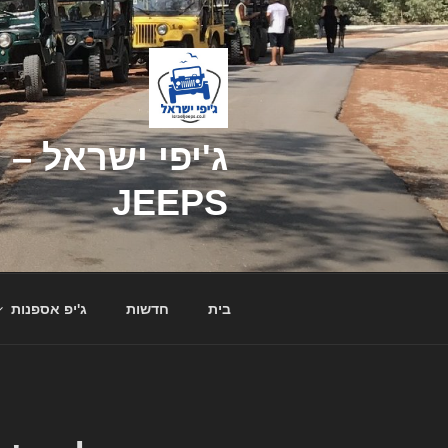
דילוג
לתוכן
JEEPS
בית
חדשות
ג'יפ אספנות