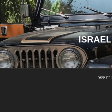
ג'יפי ישראל – הבית לג'יפאים ולמותג ג'יפ | ISRAEL
ירת קשר