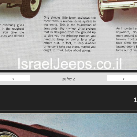
›
‹
2
של
20