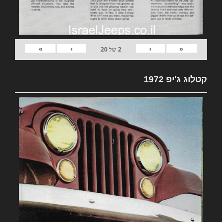
»
›
‹
«
2
של
20
קטלוג ג'יפ 1972