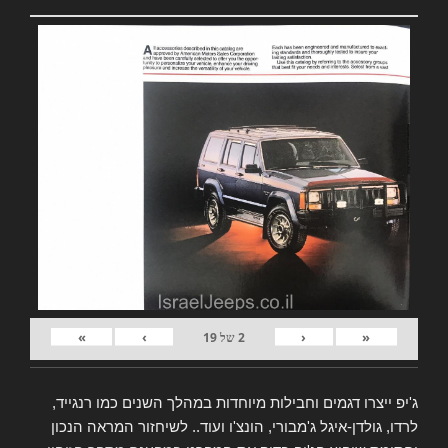
»
›
‹
«
2
של
19
ג'יפ ייצרו דגמים וחבילות מיוחדות במהלך השנים כמו רנגייד,
לרדו, גולדן-איגל ג'מבורי, הונצ'ו ועוד.. לשיחזור המראה הנכון