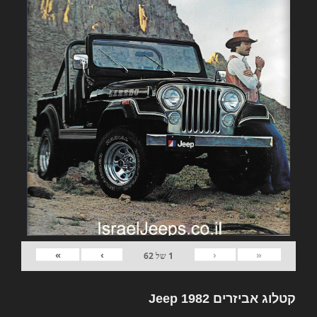
»
›
‹
«
1
של
62
קטלוג אביזרים 1982 Jeep