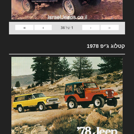
»
›
‹
«
1
של
36
קטלוג ג'יפ 1978