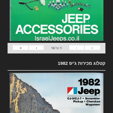
»
›
‹
«
1
של
16
קטלוג מכירות ג'יפ 1982