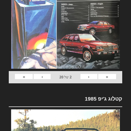
»
›
‹
«
2
של
20
קטלוג ג'יפ 1985