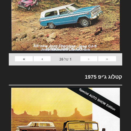
»
›
‹
«
1
של
26
קטלוג ג'יפ 1975