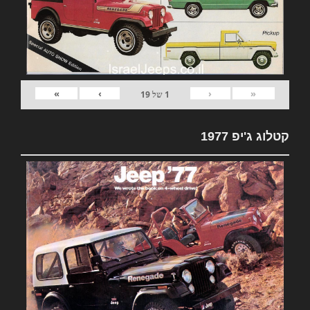
»
›
‹
«
1
של
19
קטלוג ג'יפ 1977