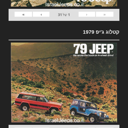
»
›
‹
«
1
של
31
קטלוג ג'יפ 1979