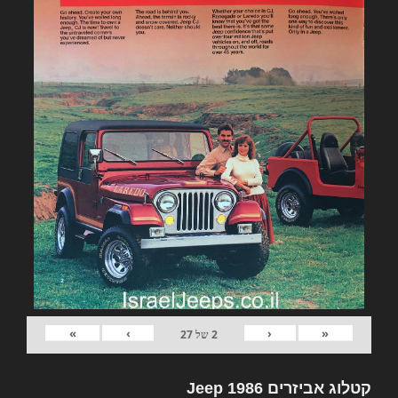
»
›
‹
«
2
של
27
קטלוג אביזרים Jeep 1986