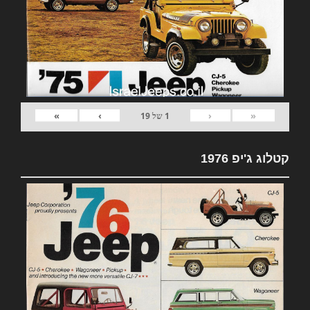
»
›
‹
«
1
של
19
קטלוג ג'יפ 1976