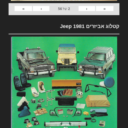
»
›
‹
«
2
של
56
קטלוג אביזרים 1981 Jeep