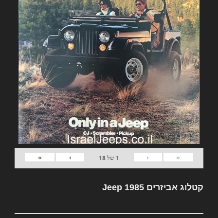
»
›
‹
«
1
של
18
קטלוג אביזרים Jeep 1985