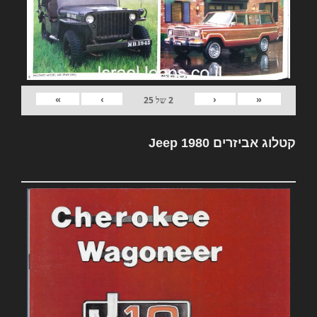
»
›
‹
«
2
של
25
קטלוג אביזרים Jeep 1980