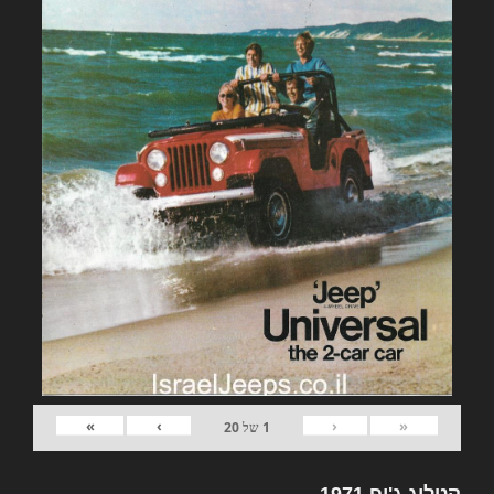
»
›
‹
«
1
של
20