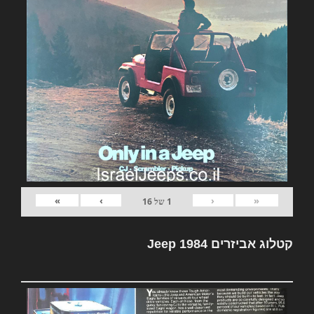
»
›
‹
«
1
של
16
קטלוג אביזרים Jeep 1984