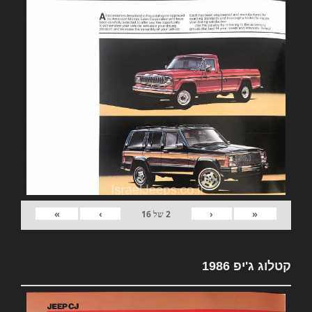
»
›
‹
«
2
של
16
קטלוג ג'יפ 1986