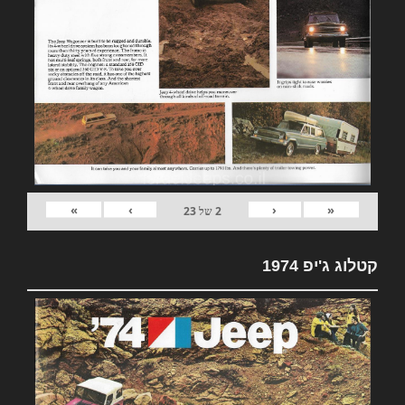
»
›
‹
«
2
של
23
קטלוג ג'יפ 1974