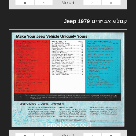
»
›
‹
«
1
של
30
קטלוג אביזרים 1979 Jeep
»
›
‹
«
2
של
40