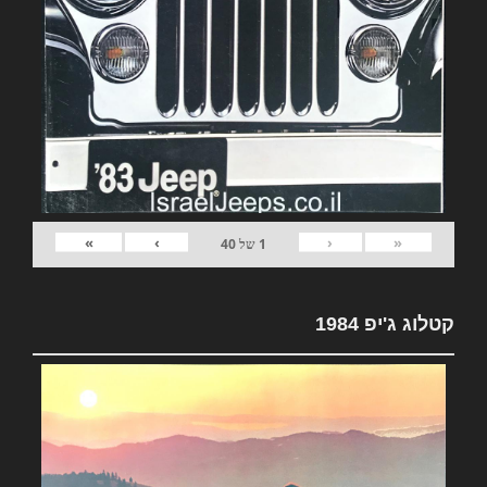
»
›
‹
«
1
של
40
קטלוג ג'יפ 1984