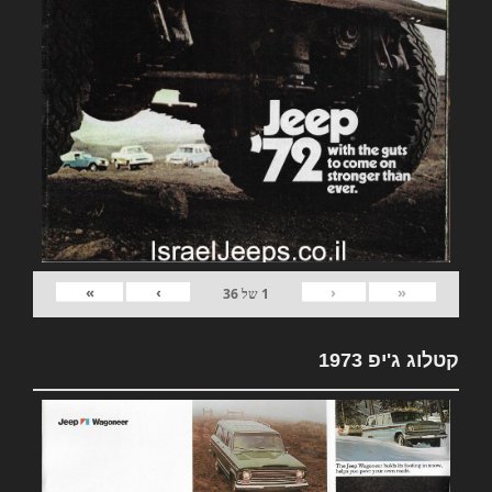
»
›
‹
«
1
של
36
קטלוג ג'יפ 1973