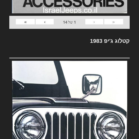
»
›
‹
«
1
של
14
קטלוג ג'יפ 1983