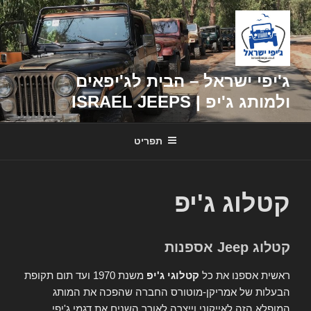
דילוג
לתוכן
ג'יפי ישראל – הבית לג'יפאים
ולמותג ג'יפ | ISRAEL JEEPS
תפריט
קטלוג ג'יפ
קטלוג Jeep אספנות
ראשית אספנו את כל
קטלוגי ג'יפ
משנת 1970 ועד תום תקופת
הבעלות של אמריקן-מוטורס החברה שהפכה את המותג
המופלא הזה לאייקוני וייצרה לאורך השנים את דגמי ג'יפי