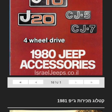
»
›
‹
«
1
של
16
קטלוג מכירות ג'יפ 1981