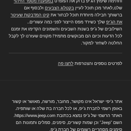
וחתימת שיפוץ הג'יפ בדוק את המפרט
במפענח מספר הזיהוי
שלנו,לאחר מכן תוכל לעיין
בקטלוג הצבעים
ולבסוף אם
ברשותך חבילה מיוחדת תוכל לבחור את
קיט המדבקות שעיטר
את הג'יפ
שלך כשירד מפס הייצור לפני כמה עשורים..
השילובים של ג'יפ בשנות השבעים והשמונים הקדימו את זמנם
לכל הדעות וכיום הם מבוקשים מתמיד! מקווים שעזרנו לך לקבל
החלטה לשחזר למקור.
לפרטים נוספים והצטרפות
לחצו פה
אתר ג'יפי ישראל אינו מקושר, מחובר, מורשה, מאושר או קשור
באופן רשמי לחברת ג'יפ, או לכל חברה בת שלה או שותפיה.
האתר הרשמי של ג'יפ נמצא בכתובת https://www.jeep.com.
השם "Jeep" וכן שמות קשורים, סימנים, סמלים ותמונות הם
סימנים מסחריים רשומים של חברת ג'יפ.