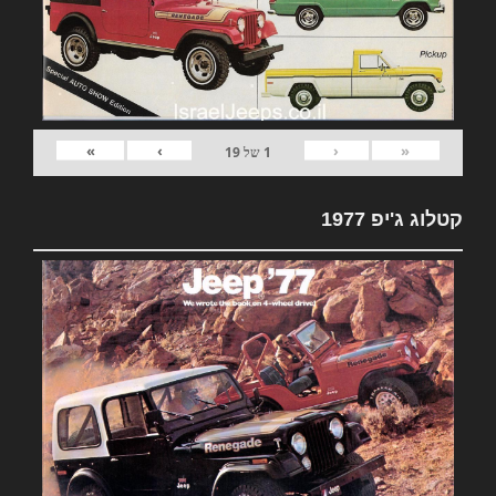
»
›
‹
«
1
של
19
קטלוג ג'יפ 1977