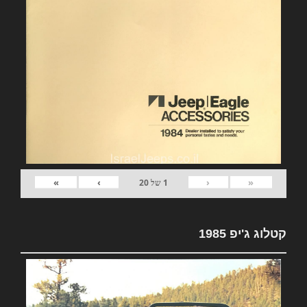
»
›
‹
«
1
של
20
קטלוג ג'יפ 1985