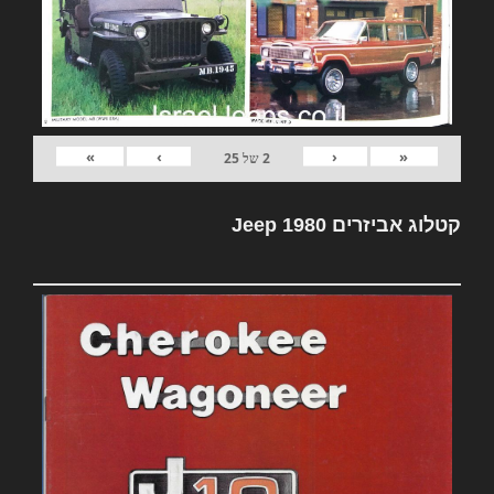
»
›
‹
«
2
של
25
קטלוג אביזרים Jeep 1980