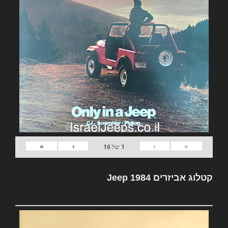
»
›
‹
«
1
של
16
קטלוג אביזרים Jeep 1984