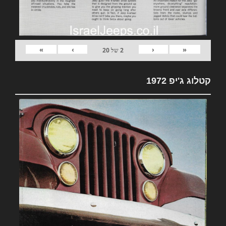
»
›
‹
«
2
של
20
קטלוג ג'יפ 1972