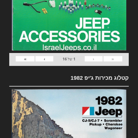
»
›
‹
«
1
של
16
קטלוג מכירות ג'יפ 1982