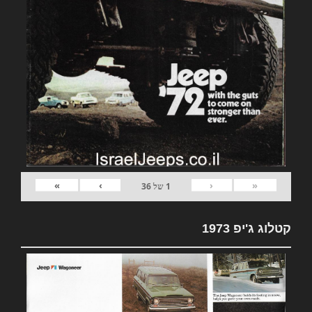
»
›
‹
«
1
של
36
קטלוג ג'יפ 1973