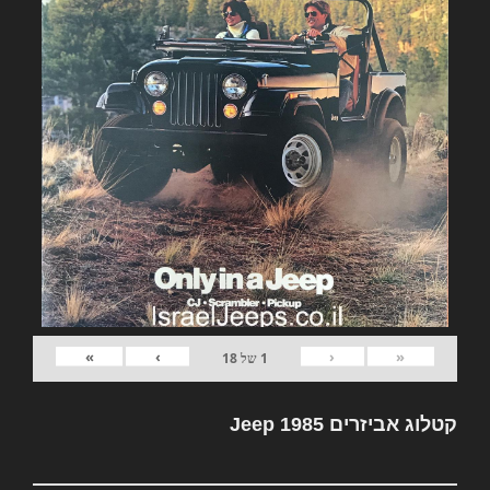
»
›
‹
«
1
של
18
קטלוג אביזרים Jeep 1985