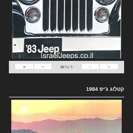
»
›
‹
«
1
של
40
קטלוג ג'יפ 1984