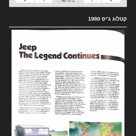
2
של
40
קטלוג ג'יפ 1980