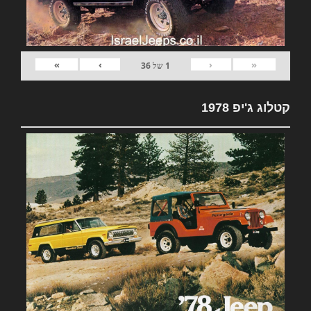
»
›
‹
«
1
של
36
קטלוג ג'יפ 1978