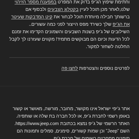
וחתימת שיפוץ הג'יפ בדוק את המפרט
במפענח מספר הזיהוי
שלנו,לאחר מכן תוכל לעיין
בקטלוג הצבעים
ולבסוף אם
ברשותך חבילה מיוחדת תוכל לבחור את
קיט המדבקות שעיטר
את הג'יפ
שלך כשירד מפס הייצור לפני כמה עשורים..
השילובים של ג'יפ בשנות השבעים והשמונים הקדימו את זמנם
לכל הדעות וכיום הם מבוקשים מתמיד! מקווים שעזרנו לך לקבל
החלטה לשחזר למקור.
לפרטים נוספים והצטרפות
לחצו פה
אתר ג'יפי ישראל אינו מקושר, מחובר, מורשה, מאושר או קשור
באופן רשמי לחברת ג'יפ, או לכל חברה בת שלה או שותפיה.
האתר הרשמי של ג'יפ נמצא בכתובת https://www.jeep.com.
השם "Jeep" וכן שמות קשורים, סימנים, סמלים ותמונות הם
סימנים מסחריים רשומים של חברת ג'יפ.