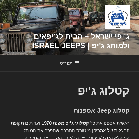
דילוג
לתוכן
ג'יפי ישראל – הבית לג'יפאים
ולמותג ג'יפ | ISRAEL JEEPS
תפריט
קטלוג ג'יפ
קטלוג Jeep אספנות
ראשית אספנו את כל
קטלוגי ג'יפ
משנת 1970 ועד תום תקופת
הבעלות של אמריקן-מוטורס החברה שהפכה את המותג
המופלא הזה לאייקוני וייצרה לאורך השנים את דגמי ג'יפי