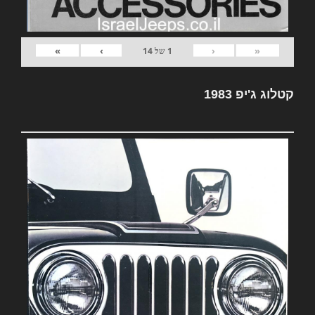
»
›
‹
«
1
של
14
קטלוג ג'יפ 1983