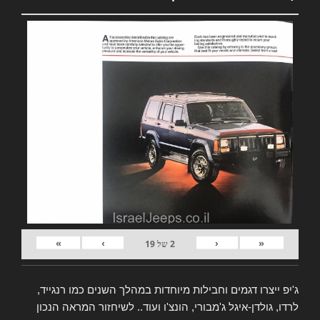
»
›
‹
«
2
של
19
ג'יפ ייצרו דגמים וחבילות מיוחדות במהלך השנים כמו רנגייד,
לרדו, גולדן-איגל ג'מבורי, הונצ'ו ועוד.. לשיחזור המראה הנכון