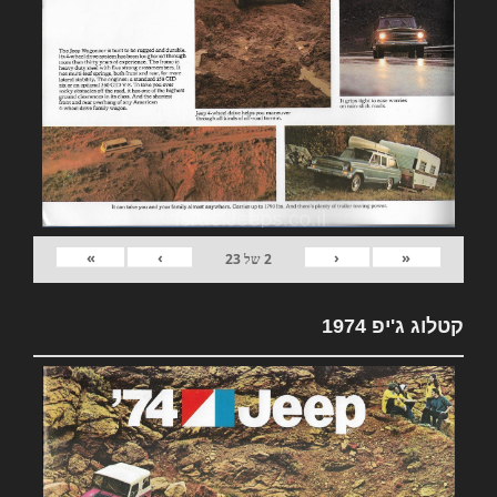
»
›
‹
«
2
של
23
קטלוג ג'יפ 1974