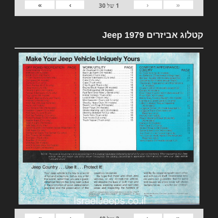
»
›
‹
«
1
של
30
קטלוג אביזרים 1979 Jeep
»
›
‹
«