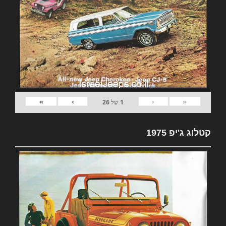
»
›
‹
«
1
של
26
קטלוג ג'יפ 1975