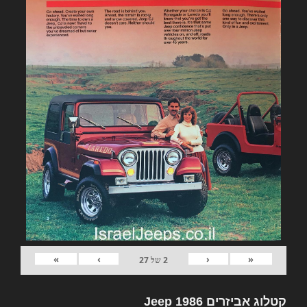
»
›
‹
«
2
של
27
קטלוג אביזרים Jeep 1986