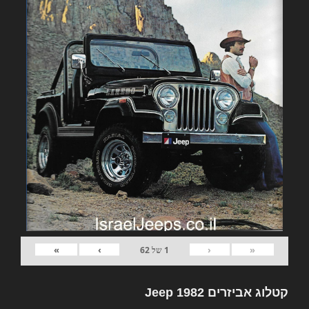
»
›
‹
«
1
של
62
קטלוג אביזרים 1982 Jeep