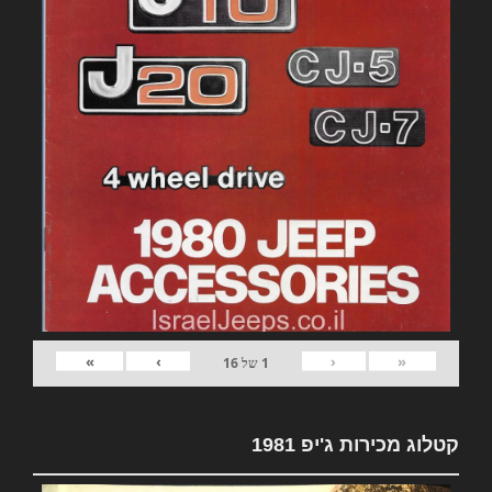
»
›
‹
«
1
של
16
קטלוג מכירות ג'יפ 1981