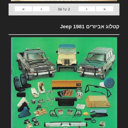
»
›
‹
«
2
של
56
קטלוג אביזרים 1981 Jeep