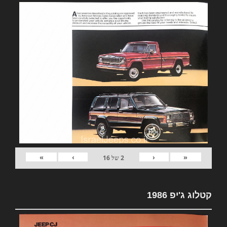
»
›
‹
«
2
של
16
קטלוג ג'יפ 1986