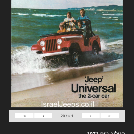
»
›
‹
«
1
של
20