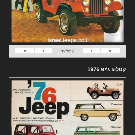
»
›
‹
«
2
של
19
קטלוג ג'יפ 1976