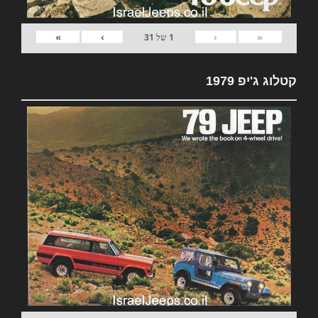
»
›
‹
«
1
של
31
קטלוג ג'יפ 1979