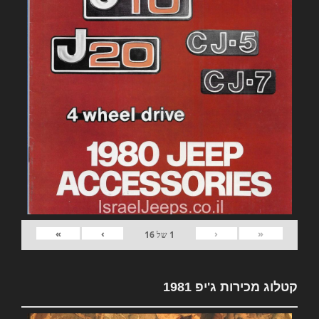
»
›
‹
«
1
של
16
קטלוג מכירות ג'יפ 1981