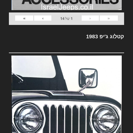
»
›
‹
«
1
של
14
קטלוג ג'יפ 1983