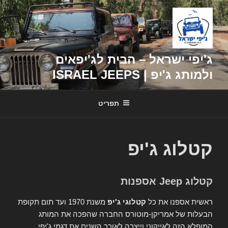
דילוג
לתוכן
ג'יפי ישראל – הבית לג'יפאים
ולמותג ג'יפ | ISRAEL JEEPS
תפריט
קטלוג ג'יפ
קטלוג Jeep אספנות
ראשית אספנו את כל
קטלוגי ג'יפ
משנת 1970 ועד תום תקופת
הבעלות של אמריקן-מוטורס החברה שהפכה את המותג
המופלא הזה לאייקוני וייצרה לאורך השנים את דגמי ג'יפי