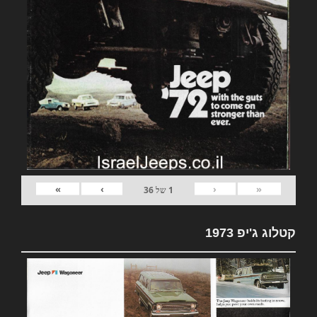
»
›
‹
«
1
של
36
קטלוג ג'יפ 1973