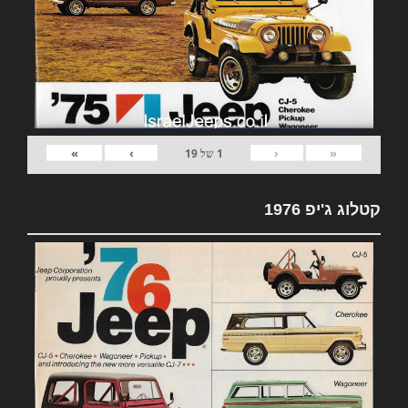
»
›
‹
«
1
של
19
קטלוג ג'יפ 1976