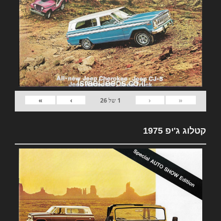
»
›
‹
«
1
של
26
קטלוג ג'יפ 1975