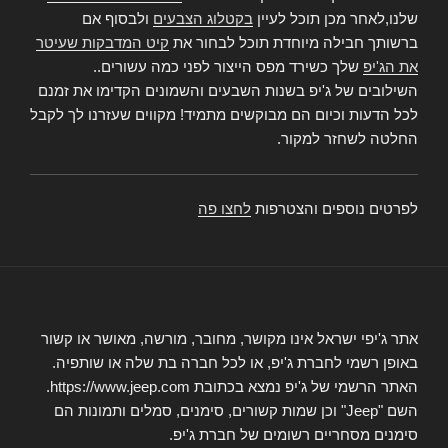
שלנו,לאחר מכן תוכל לעיין
בקטלוג הצבעים
ולבסוף אם
ברשותך חבילה מיוחדת תוכל לבחור את
קיט המדבקות שעיטר
את הג'יפ
שלך כשירד מפס הייצור לפני כמה עשורים..
השילובים של ג'יפ בשנות השבעים והשמונים הקדימו את זמנם
לכל הדעות וכיום הם מבוקשים מתמיד! מקווים שעזרנו לך לקבל
החלטה לשחזר למקור.
לפרטים נוספים והצטרפות
לחצו פה
אתר ג'יפי ישראל אינו מקושר, מחובר, מורשה, מאושר או קשור
באופן רשמי לחברת ג'יפ, או לכל חברה בת שלה או שותפיה.
האתר הרשמי של ג'יפ נמצא בכתובת https://www.jeep.com.
השם "Jeep" וכן שמות קשורים, סימנים, סמלים ותמונות הם
סימנים מסחריים רשומים של חברת ג'יפ.