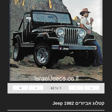
»
›
‹
«
1
של
62
קטלוג אביזרים 1982 Jeep