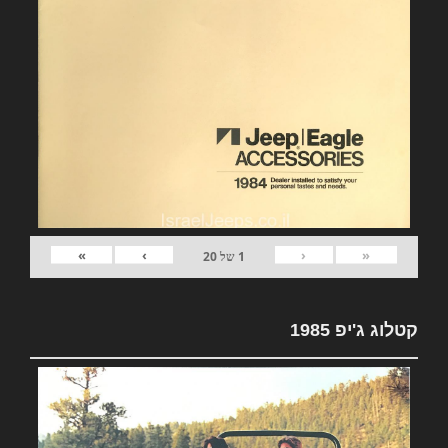
»
›
‹
«
1
של
20
קטלוג ג'יפ 1985