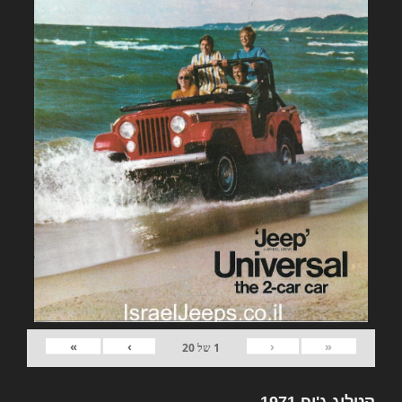
»
›
‹
«
1
של
20