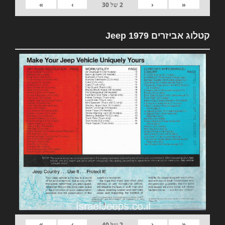
»
›
‹
«
2
של
30
קטלוג אביזרים 1979 Jeep
»
›
‹
«
2
של
40