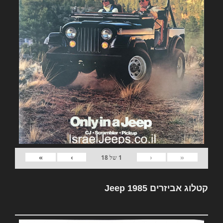
»
›
‹
«
1
של
18
קטלוג אביזרים Jeep 1985