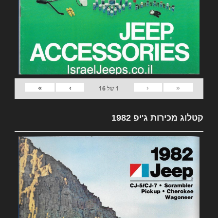
»
›
‹
«
1
של
16
קטלוג מכירות ג'יפ 1982