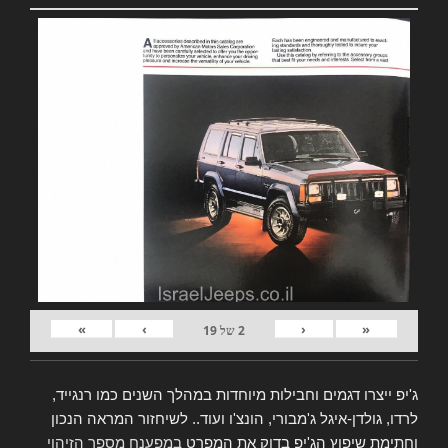
»
›
‹
«
2
של
19
ג'יפ ייצרו דגמים וחבילות מיוחדות במהלך השנים כמו רנגייד,
לרדו, גולדן-איגל ג'מבורי, הונצ'ו ועוד.. לשיחזור המראה הנכון
וחתימת שיפוץ הג'יפ בדוק את המפרט
במפענח מספר הזיהוי