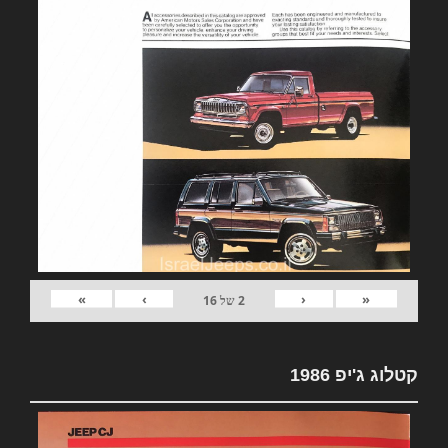
»
›
‹
«
2
של
16
קטלוג ג'יפ 1986