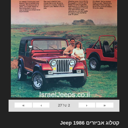
»
›
‹
«
2
של
27
קטלוג אביזרים Jeep 1986