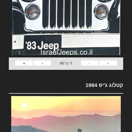
»
›
‹
«
1
של
40
קטלוג ג'יפ 1984