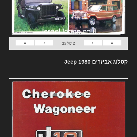
»
›
‹
«
2
של
25
קטלוג אביזרים Jeep 1980