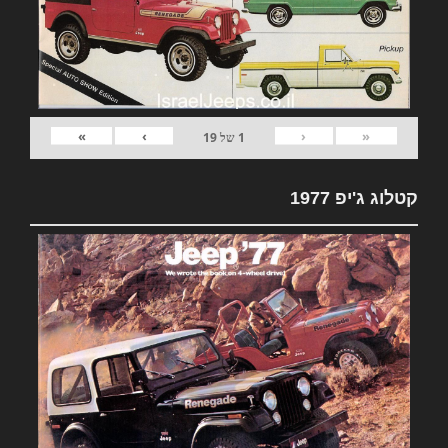
»
›
‹
«
1
של
19
קטלוג ג'יפ 1977