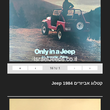
»
›
‹
«
1
של
16
קטלוג אביזרים Jeep 1984