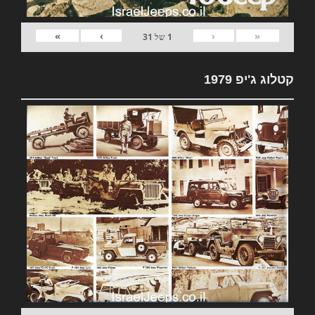
»
›
‹
«
1
של
31
קטלוג ג'יפ 1979