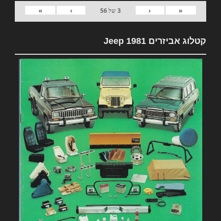
»
›
‹
«
3
של
56
קטלוג אביזרים 1981 Jeep