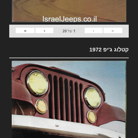
»
›
‹
«
1
של
20
קטלוג ג'יפ 1972