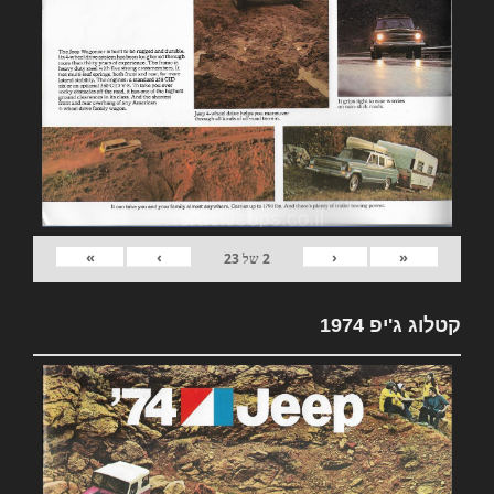
»
›
‹
«
2
של
23
קטלוג ג'יפ 1974