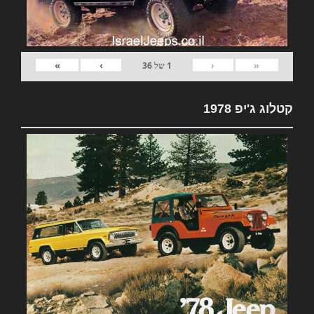
»
›
‹
«
1
של
36
קטלוג ג'יפ 1978