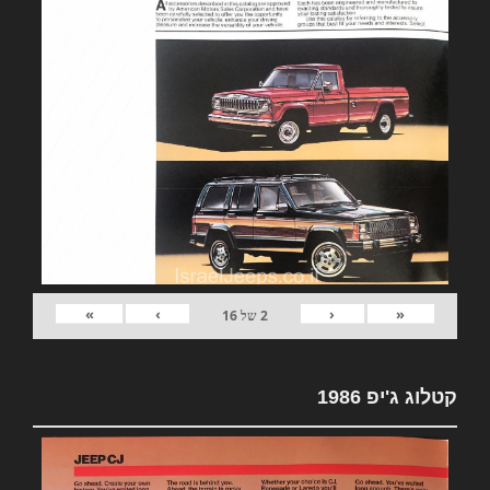
»
›
‹
«
2
של
16
קטלוג ג'יפ 1986