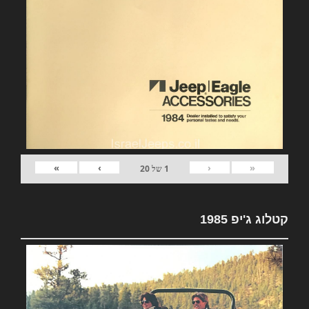
»
›
‹
«
1
של
20
קטלוג ג'יפ 1985