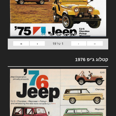
»
›
‹
«
1
של
19
קטלוג ג'יפ 1976