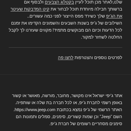
שלנו,לאחר מכן תוכל לעיין
בקטלוג הצבעים
ולבסוף אם
ברשותך חבילה מיוחדת תוכל לבחור את
קיט המדבקות שעיטר
את הג'יפ
שלך כשירד מפס הייצור לפני כמה עשורים..
השילובים של ג'יפ בשנות השבעים והשמונים הקדימו את זמנם
לכל הדעות וכיום הם מבוקשים מתמיד! מקווים שעזרנו לך לקבל
החלטה לשחזר למקור.
לפרטים נוספים והצטרפות
לחצו פה
אתר ג'יפי ישראל אינו מקושר, מחובר, מורשה, מאושר או קשור
באופן רשמי לחברת ג'יפ, או לכל חברה בת שלה או שותפיה.
האתר הרשמי של ג'יפ נמצא בכתובת https://www.jeep.com.
השם "Jeep" וכן שמות קשורים, סימנים, סמלים ותמונות הם
סימנים מסחריים רשומים של חברת ג'יפ.