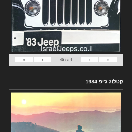
»
›
‹
«
1
של
40
קטלוג ג'יפ 1984