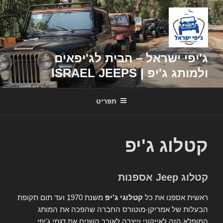
דילוג
לתוכן
ג'יפי ישראל – הבית לג'יפאים
ולמותג ג'יפ | ISRAEL JEEPS
תפריט
קטלוג ג'יפ
קטלוג Jeep אספנות
ראשית אספנו את כל
קטלוגי ג'יפ
משנת 1970 ועד תום תקופת
הבעלות של אמריקן-מוטורס החברה שהפכה את המותג
המופלא הזה לאייקוני וייצרה לאורך השנים את דגמי ג'יפי