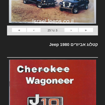
»
›
‹
«
3
של
25
קטלוג אביזרים Jeep 1980