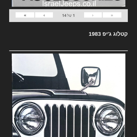
»
›
‹
«
1
של
14
קטלוג ג'יפ 1983