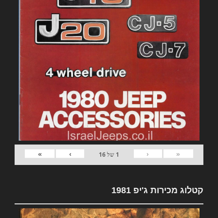
»
›
‹
«
1
של
16
קטלוג מכירות ג'יפ 1981