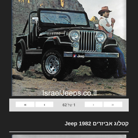
»
›
‹
«
1
של
62
קטלוג אביזרים 1982 Jeep