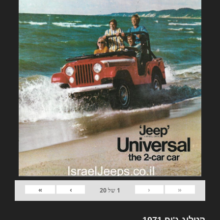
»
›
‹
«
1
של
20