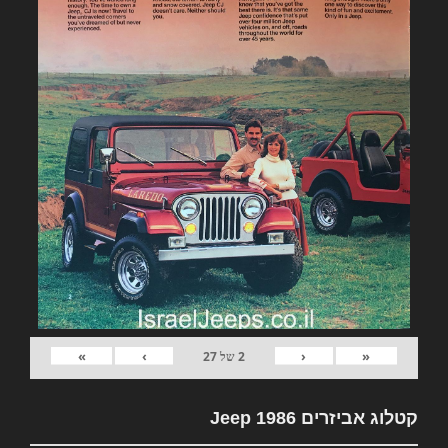
»
›
‹
«
2
של
27
קטלוג אביזרים Jeep 1986