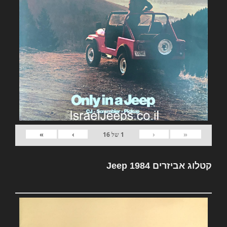
»
›
‹
«
1
של
16
קטלוג אביזרים Jeep 1984