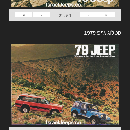
»
›
‹
«
1
של
31
קטלוג ג'יפ 1979