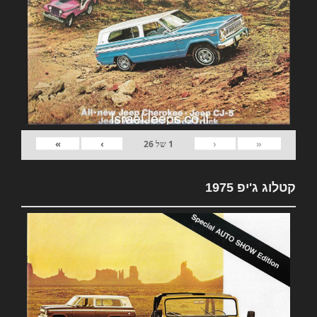
»
›
‹
«
1
של
26
קטלוג ג'יפ 1975