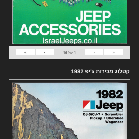
»
›
‹
«
1
של
16
קטלוג מכירות ג'יפ 1982