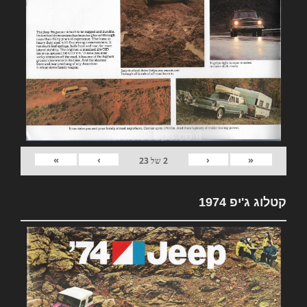
»
›
‹
«
2
של
23
קטלוג ג'יפ 1974