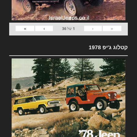
»
›
‹
«
1
של
36
קטלוג ג'יפ 1978