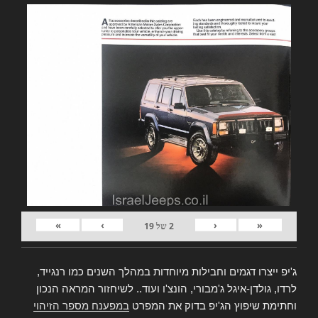
»
›
‹
«
2
של
19
ג'יפ ייצרו דגמים וחבילות מיוחדות במהלך השנים כמו רנגייד,
לרדו, גולדן-איגל ג'מבורי, הונצ'ו ועוד.. לשיחזור המראה הנכון
וחתימת שיפוץ הג'יפ בדוק את המפרט
במפענח מספר הזיהוי