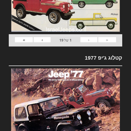
»
›
‹
«
1
של
19
קטלוג ג'יפ 1977