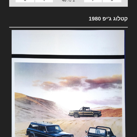
2
של
40
קטלוג ג'יפ 1980