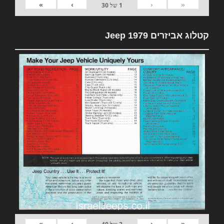
»
›
‹
«
1
של
30
קטלוג אביזרים 1979 Jeep
»
›
‹
«