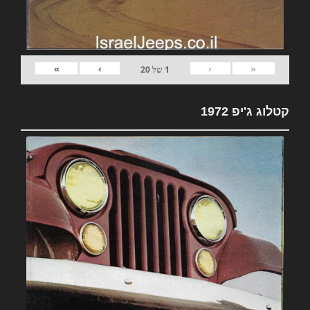
»
›
‹
«
1
של
20
קטלוג ג'יפ 1972