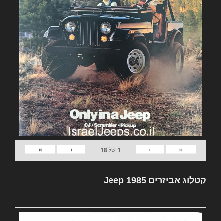
»
›
‹
«
1
של
18
קטלוג אביזרים Jeep 1985