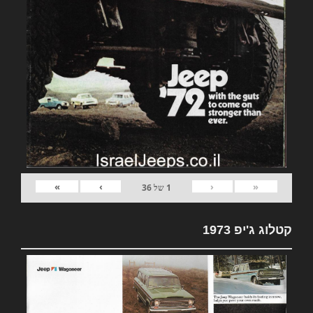
»
›
‹
«
1
של
36
קטלוג ג'יפ 1973