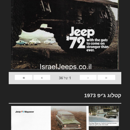
»
›
‹
«
1
של
36
קטלוג ג'יפ 1973