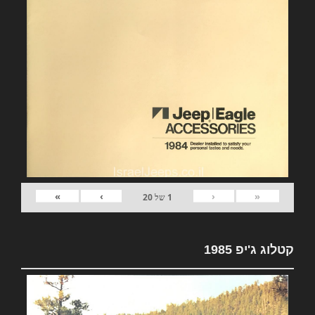
»
›
‹
«
1
של
20
קטלוג ג'יפ 1985