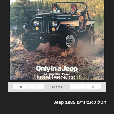
»
›
‹
«
1
של
18
קטלוג אביזרים Jeep 1985