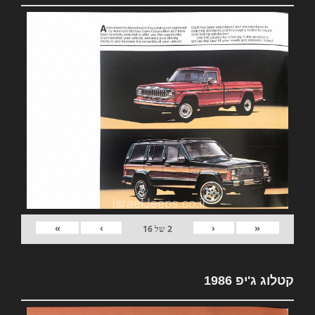
»
›
‹
«
2
של
16
קטלוג ג'יפ 1986