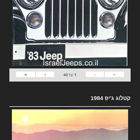
»
›
‹
«
1
של
40
קטלוג ג'יפ 1984