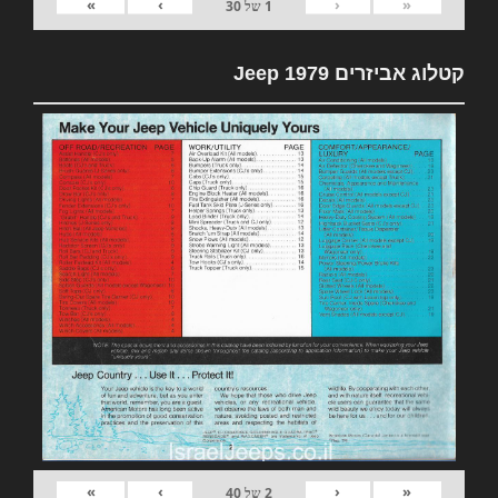
»
›
‹
«
1
של
30
קטלוג אביזרים 1979 Jeep
»
›
‹
«
2
של
40