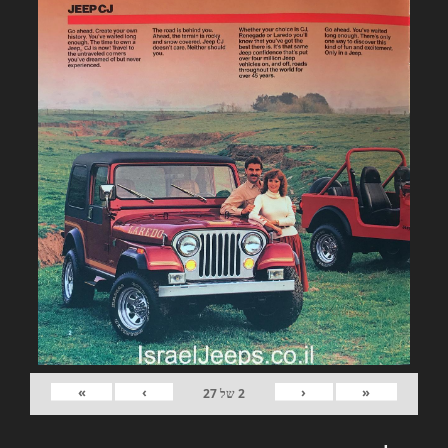
»
›
‹
«
2
של
27