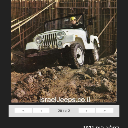
»
›
‹
«
2
של
20