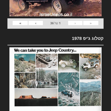
»
›
‹
«
1
של
36
קטלוג ג'יפ 1978