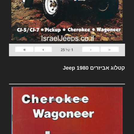
»
›
‹
«
1
של
25
קטלוג אביזרים Jeep 1980