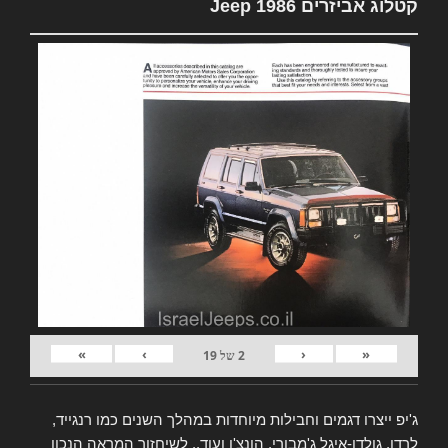
קטלוג אביזרים Jeep 1986
»
›
‹
«
2
של
19
ג'יפ ייצרו דגמים וחבילות מיוחדות במהלך השנים כמו רנגייד,
לרדו, גולדן-איגל ג'מבורי, הונצ'ו ועוד.. לשיחזור המראה הנכון