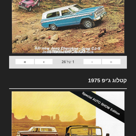
»
›
‹
«
1
של
26
קטלוג ג'יפ 1975