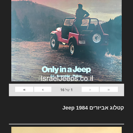
»
›
‹
«
1
של
16
קטלוג אביזרים Jeep 1984