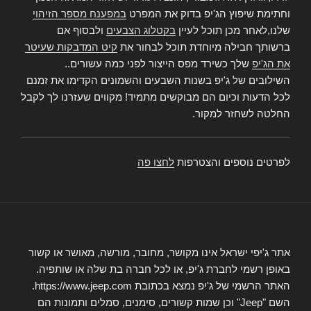
וחתימת שיפוץ הג'יפ בדוק את המפרט
במפענח מספר הזיהוי
שלנו,לאחר מכן תוכל לעיין
בקטלוג הצבעים
ולבסוף אם
ברשותך חבילה מיוחדת תוכל לבחור את
קיט המדבקות שעיטר
את הג'יפ
שלך כשירד מפס הייצור לפני כמה עשורים..
השילובים של ג'יפ בשנות השבעים והשמונים הקדימו את זמנם
לכל הדעות וכיום הם מבוקשים מתמיד! מקווים שעזרנו לך לקבל
החלטה לשחזר למקור.
לפרטים נוספים והצטרפות
לחצו פה
אתר ג'יפי ישראל אינו מקושר, מחובר, מורשה, מאושר או קשור
באופן רשמי לחברת ג'יפ, או לכל חברה בת שלה או שותפיה.
האתר הרשמי של ג'יפ נמצא בכתובת https://www.jeep.com.
השם "Jeep" וכן שמות קשורים, סימנים, סמלים ותמונות הם