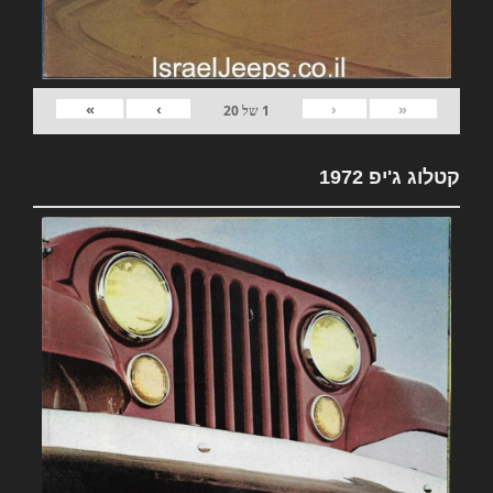
»
›
‹
«
1
של
20
קטלוג ג'יפ 1972