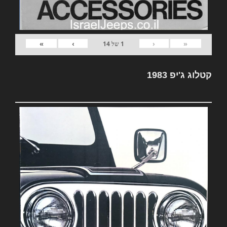
»
›
‹
«
1
של
14
קטלוג ג'יפ 1983