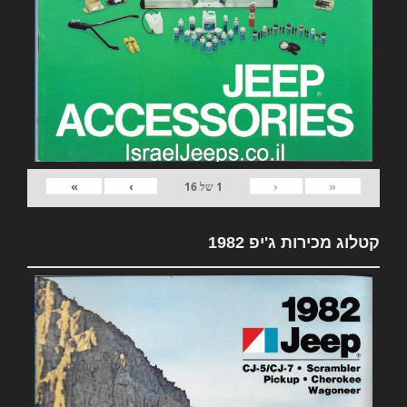
»
›
‹
«
1
של
16
קטלוג מכירות ג'יפ 1982