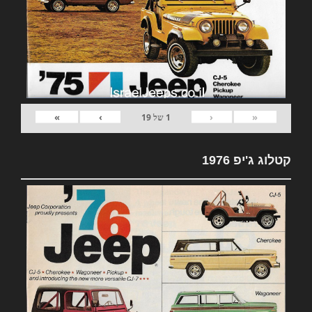
»
›
‹
«
1
של
19
קטלוג ג'יפ 1976