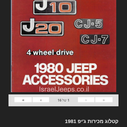
»
›
‹
«
1
של
16
קטלוג מכירות ג'יפ 1981