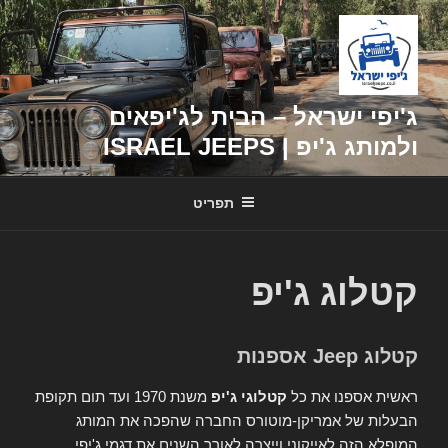
דילוג
לתוכן
ג'יפי ישראל – הבית לג'יפאים
ולמותג ג'יפ | ISRAEL JEEPS
תפריט
קטלוג ג'יפ
קטלוג Jeep אספנות
ראשית אספנו את כל
קטלוגי ג'יפ
משנת 1970 ועד תום תקופת
הבעלות של אמריקן-מוטורס החברה שהפכה את המותג
המופלא הזה לאייקוני וייצרה לאורך השנים את דגמי ג'יפי