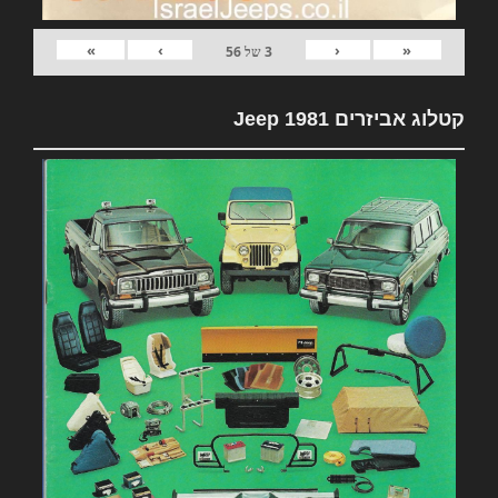
»
›
‹
«
3
של
56
קטלוג אביזרים 1981 Jeep