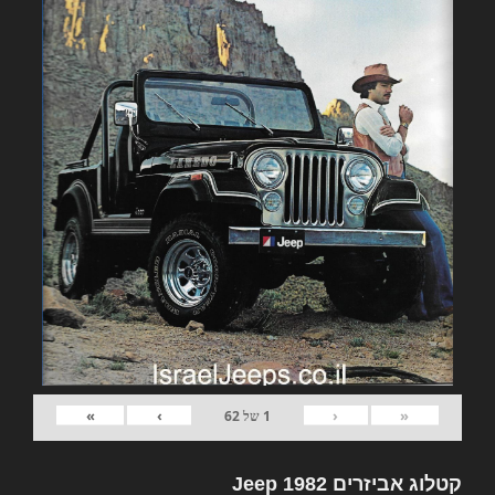
»
›
‹
«
1
של
62
קטלוג אביזרים 1982 Jeep