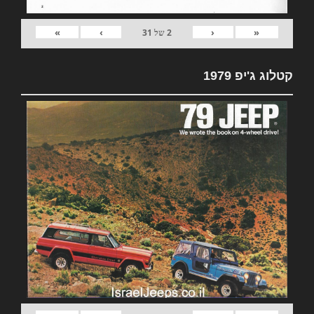
»
›
‹
«
2
של
31
קטלוג ג'יפ 1979