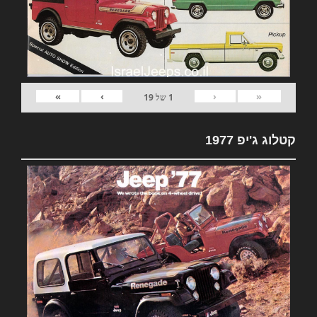
»
›
‹
«
1
של
19
קטלוג ג'יפ 1977