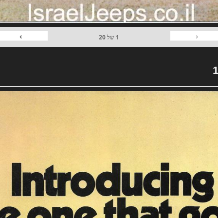
›
‹
1
של
20