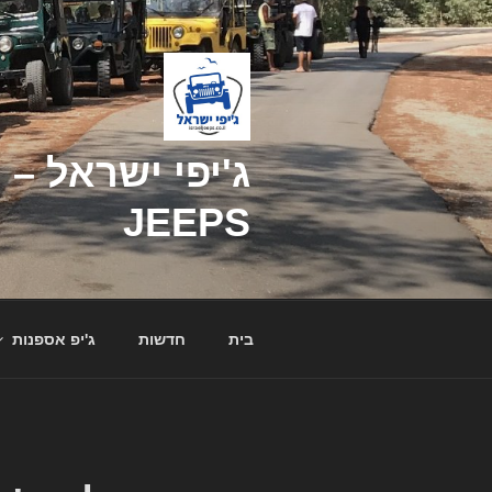
דילוג
לתוכן
JEEPS
בית
חדשות
ג'יפ אספנות