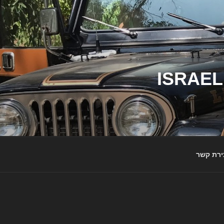
ג'יפי ישראל – הבית לג'יפאים ולמותג ג'יפ | ISRAEL
ירת קשר