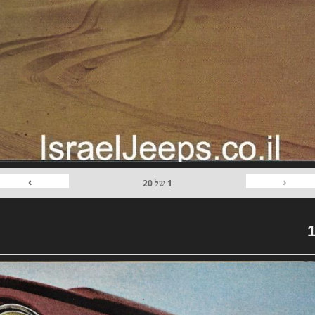
›
‹
1
של
20