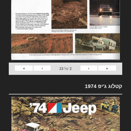
»
›
‹
«
2
של
23
קטלוג ג'יפ 1974