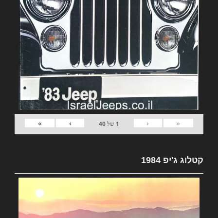
»
›
‹
«
1
של
40
קטלוג ג'יפ 1984