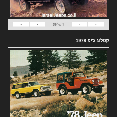
»
›
‹
«
1
של
36
קטלוג ג'יפ 1978