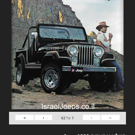
»
›
‹
«
1
של
62