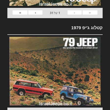
»
›
‹
«
1
של
31
קטלוג ג'יפ 1979