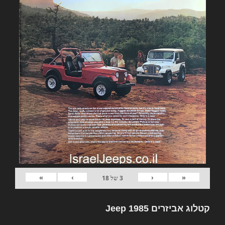
»
›
‹
«
3
של
18
קטלוג אביזרים Jeep 1985