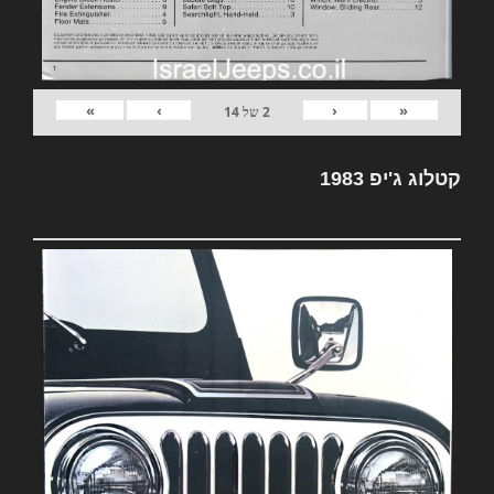
»
›
‹
«
2
של
14
קטלוג ג'יפ 1983