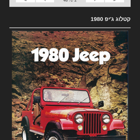
2
של
40
קטלוג ג'יפ 1980