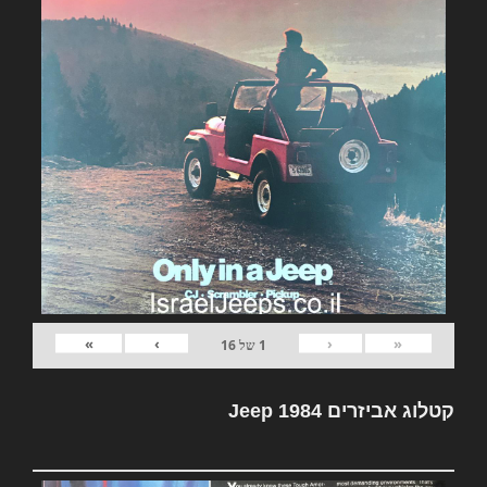
»
›
‹
«
1
של
16
קטלוג אביזרים Jeep 1984