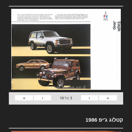
»
›
‹
«
3
של
16
קטלוג ג'יפ 1986