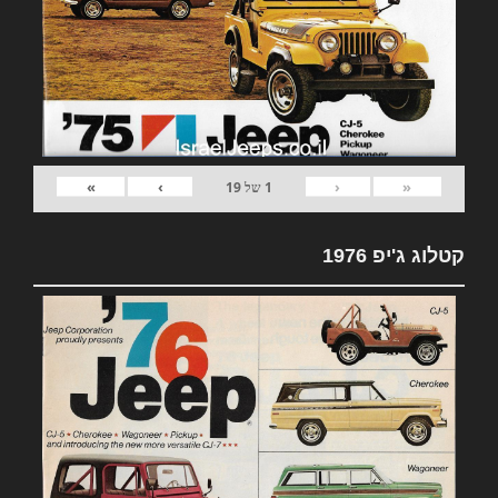
»
›
‹
«
1
של
19
קטלוג ג'יפ 1976