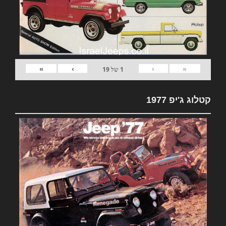
»
›
‹
«
1
של
19
קטלוג ג'יפ 1977