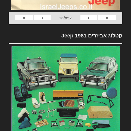
»
›
‹
«
2
של
56
קטלוג אביזרים 1981 Jeep