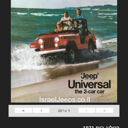
»
›
‹
«
1
של
20