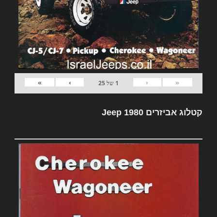
»
›
‹
«
1
של
25
קטלוג אביזרים Jeep 1980