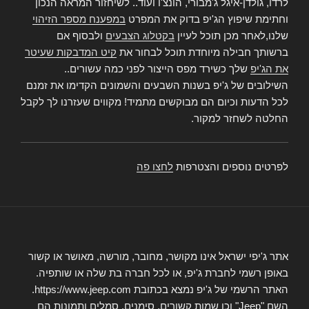
לרדו, גולדן-איגל ג'מבורי, הונצ'ו ועוד.. לשיחזור המראה הנכון
וחתימת שיפוץ הג'יפ בדוק את המפרט
במפענח מספר הזיהוי
שלנו,לאחר מכן תוכל לעיין
בקטלוג הצבעים
ולבסוף אם
ברשותך חבילה מיוחדת תוכל לבחור את
קיט המדבקות שעיטר
את הג'יפ
שלך כשירד מפס הייצור לפני כמה עשורים..
השילובים של ג'יפ בשנות השבעים והשמונים הקדימו את זמנם
לכל הדעות וכיום הם מבוקשים מתמיד! מקווים שעזרנו לך לקבל
החלטה לשחזר למקור.
לפרטים נוספים והצטרפות
לחצו פה
אתר ג'יפי ישראל אינו מקושר, מחובר, מורשה, מאושר או קשור
באופן רשמי לחברת ג'יפ, או לכל חברה בת שלה או שותפיה.
האתר הרשמי של ג'יפ נמצא בכתובת https://www.jeep.com.
השם "Jeep" וכן שמות קשורים, סימנים, סמלים ותמונות הם