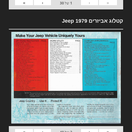
»
›
‹
«
1
של
30
קטלוג אביזרים 1979 Jeep
»
›
‹
«