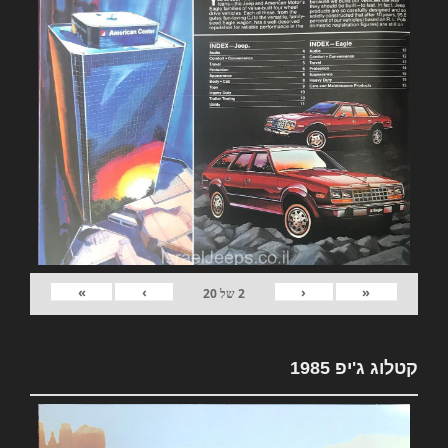
»
›
‹
«
2
של
20
קטלוג ג'יפ 1985