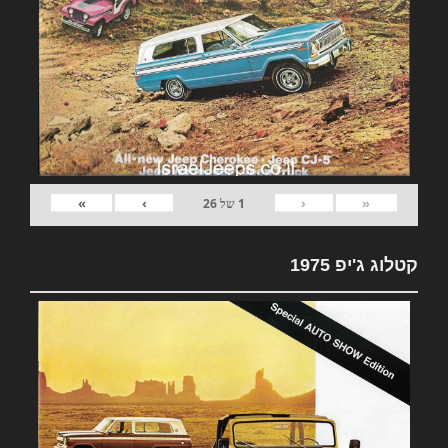
»
›
‹
«
1
של
26
קטלוג ג'יפ 1975