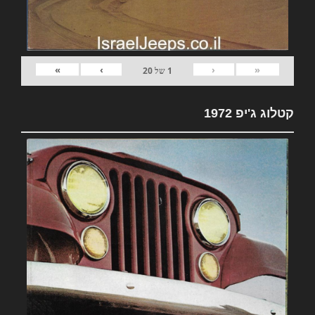
»
›
‹
«
1
של
20
קטלוג ג'יפ 1972