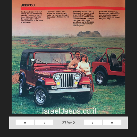
»
›
‹
«
2
של
27