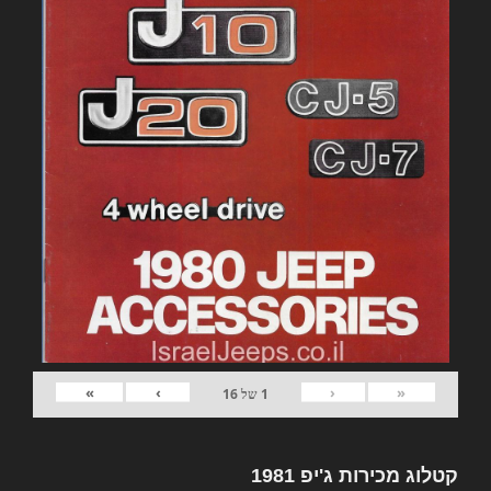
»
›
‹
«
1
של
16
קטלוג מכירות ג'יפ 1981