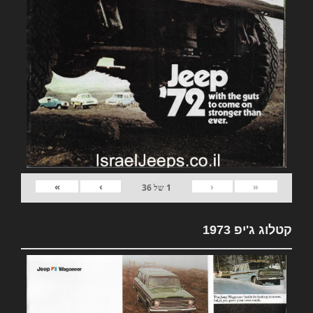
»
›
‹
«
1
של
36
קטלוג ג'יפ 1973