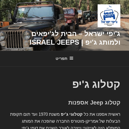
דילוג
לתוכן
ג'יפי ישראל – הבית לג'יפאים
ולמותג ג'יפ | ISRAEL JEEPS
תפריט
קטלוג ג'יפ
קטלוג Jeep אספנות
ראשית אספנו את כל
קטלוגי ג'יפ
משנת 1970 ועד תום תקופת
הבעלות של אמריקן-מוטורס החברה שהפכה את המותג
המופלא הזה לאייקוני וייצרה לאורך השנים את דגמי ג'יפי