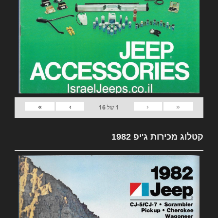
»
›
‹
«
1
של
16
קטלוג מכירות ג'יפ 1982