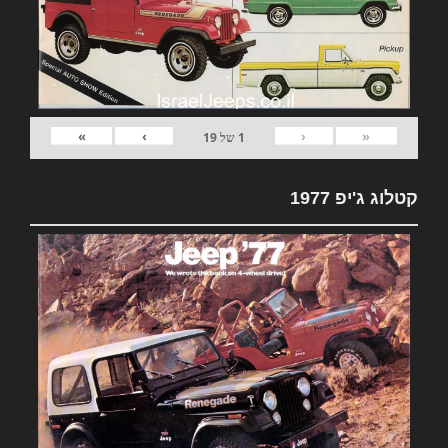
»
›
‹
«
1
של
19
קטלוג ג'יפ 1977