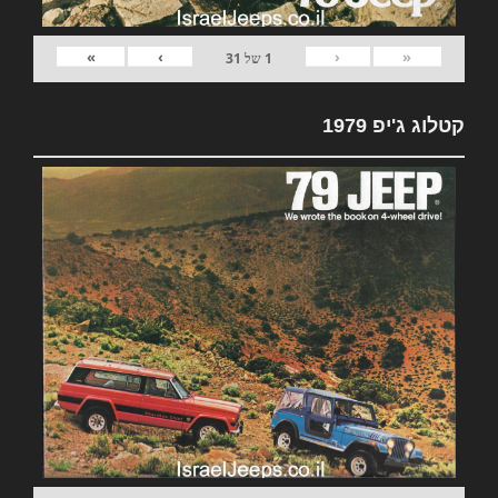
»
›
‹
«
1
של
31
קטלוג ג'יפ 1979