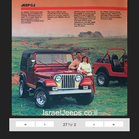
»
›
‹
«
2
של
27