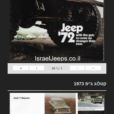
»
›
‹
«
1
של
36
קטלוג ג'יפ 1973