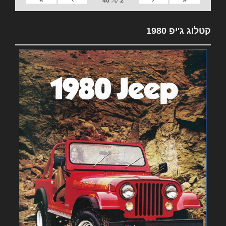
2
של
40
קטלוג ג'יפ 1980