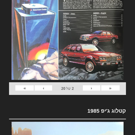
»
›
‹
«
2
של
20
קטלוג ג'יפ 1985