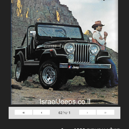
»
›
‹
«
1
של
62