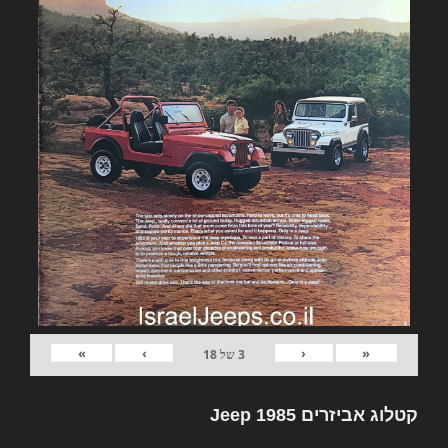
»
›
‹
«
3
של
18
קטלוג אביזרים Jeep 1985