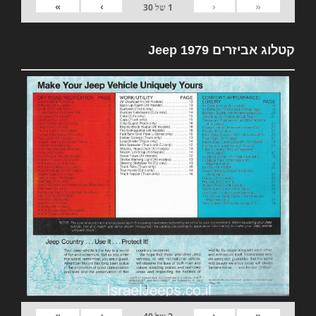
»
›
‹
«
1
של
30
קטלוג אביזרים 1979 Jeep
»
›
‹
«