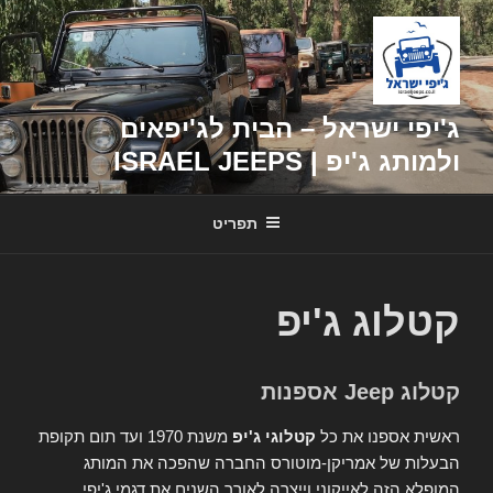
דילוג
לתוכן
ג'יפי ישראל – הבית לג'יפאים
ולמותג ג'יפ | ISRAEL JEEPS
תפריט
קטלוג ג'יפ
קטלוג Jeep אספנות
ראשית אספנו את כל
קטלוגי ג'יפ
משנת 1970 ועד תום תקופת
הבעלות של אמריקן-מוטורס החברה שהפכה את המותג
המופלא הזה לאייקוני וייצרה לאורך השנים את דגמי ג'יפי