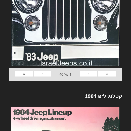
»
›
‹
«
1
של
40
קטלוג ג'יפ 1984