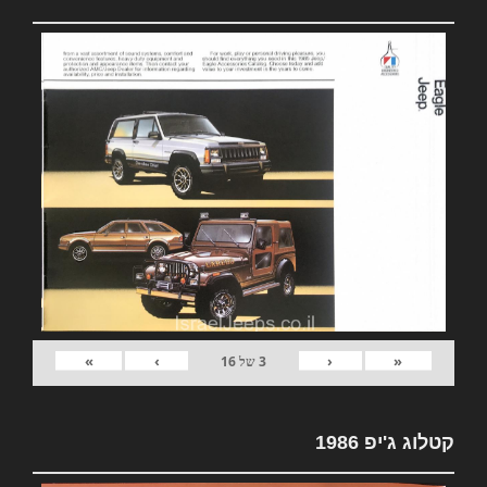
»
›
‹
«
3
של
16
קטלוג ג'יפ 1986