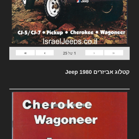
»
›
‹
«
1
של
25
קטלוג אביזרים Jeep 1980