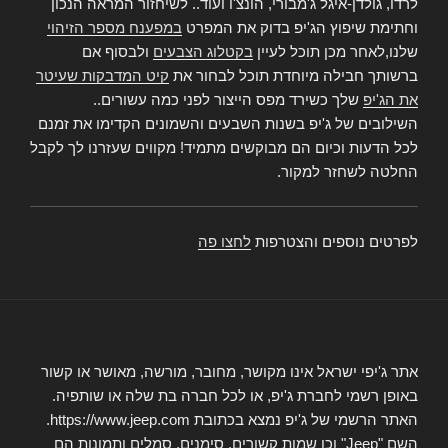
לרדו, גולדן-איגל ג'מבורי, הונצ'ו ועוד.. לשיחזור המראה הנכון
וחתימת שיפוץ הג'יפ בדוק את המפרט
במפענח מספר הזיהוי
שלנו,לאחר מכן תוכל לעיין
בקטלוג הצבעים
ולבסוף אם
ברשותך חבילה מיוחדת תוכל לבחור את
קיט המדבקות שעיטר
את הג'יפ
שלך כשירד מפס הייצור לפני כמה עשורים..
השילובים של ג'יפ בשנות השבעים והשמונים הקדימו את זמנם
לכל הדעות וכיום הם מבוקשים מתמיד! מקווים שעזרנו לך לקבל
החלטה לשחזר למקור.
לפרטים נוספים והצטרפות
לחצו פה
אתר ג'יפי ישראל אינו מקושר, מחובר, מורשה, מאושר או קשור
באופן רשמי לחברת ג'יפ, או לכל חברה בת שלה או שותפיה.
האתר הרשמי של ג'יפ נמצא בכתובת https://www.jeep.com.
השם "Jeep" וכן שמות קשורים, סימנים, סמלים ותמונות הם