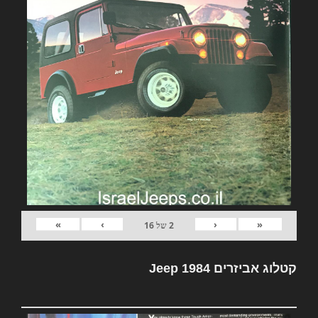
»
›
‹
«
2
של
16
קטלוג אביזרים Jeep 1984