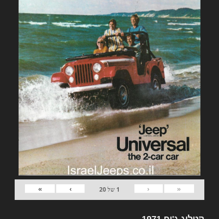
»
›
‹
«
1
של
20