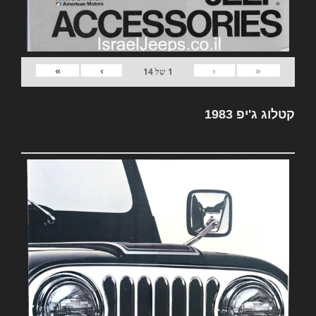
»
›
‹
«
1
של
14
קטלוג ג'יפ 1983