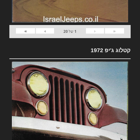
»
›
‹
«
1
של
20
קטלוג ג'יפ 1972