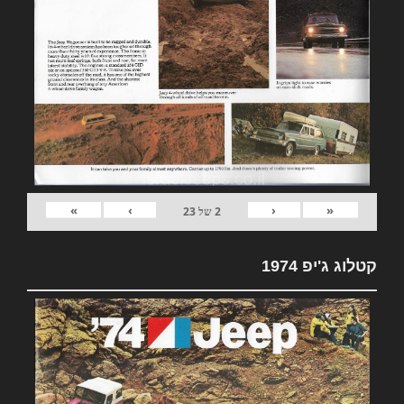
»
›
‹
«
2
של
23
קטלוג ג'יפ 1974