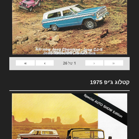
»
›
‹
«
1
של
26
קטלוג ג'יפ 1975