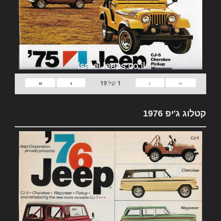
»
›
‹
«
1
של
19
קטלוג ג'יפ 1976