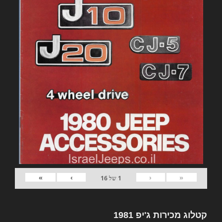
»
›
‹
«
1
של
16
קטלוג מכירות ג'יפ 1981