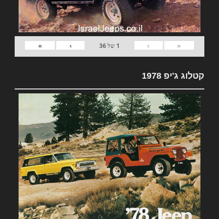
»
›
‹
«
1
של
36
קטלוג ג'יפ 1978