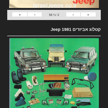
»
›
‹
«
2
של
56
קטלוג אביזרים 1981 Jeep