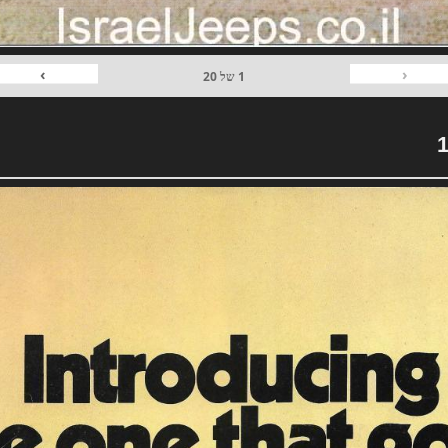
›
‹
1
של
20