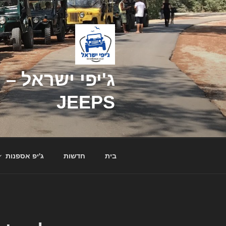
דילוג
לתוכן
JEEPS
בית
חדשות
ג'יפ אספנות