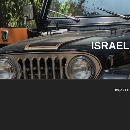
ג'יפי ישראל – הבית לג'יפאים ולמותג ג'יפ | ISRAEL
ירת קשר