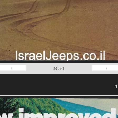
›
‹
1
של
20