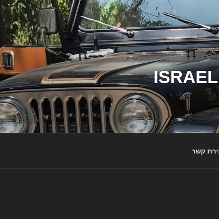
ג'יפי ישראל – הבית לג'יפאים ולמותג ג'יפ | ISRAEL
ירת קשר