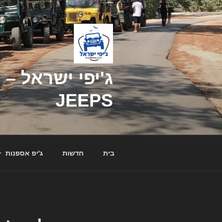
דילוג
לתוכן
JEEPS
בית
חדשות
ג'יפ אספנות