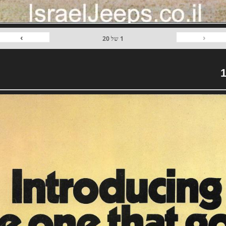
›
‹
1
של
20