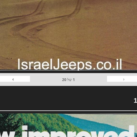
›
‹
1
של
20