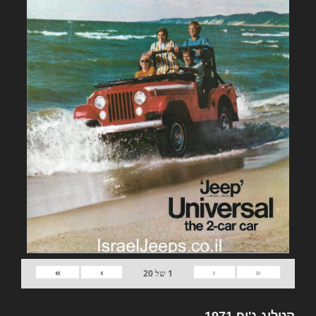
»
›
‹
«
1
של
20