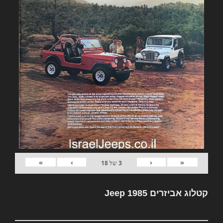
»
›
‹
«
3
של
18
קטלוג אביזרים Jeep 1985