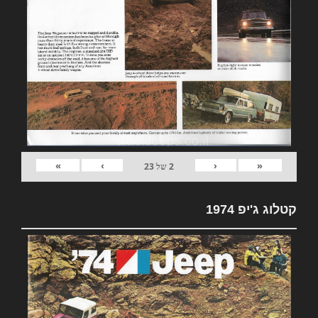
»
›
‹
«
2
של
23
קטלוג ג'יפ 1974