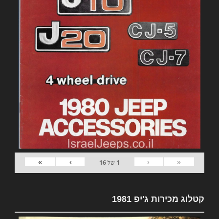
»
›
‹
«
1
של
16
קטלוג מכירות ג'יפ 1981