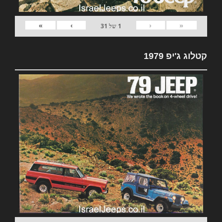
»
›
‹
«
1
של
31
קטלוג ג'יפ 1979