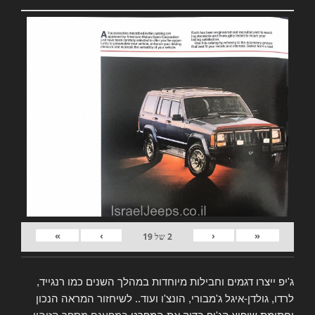
»
›
‹
«
2
של
19
ג'יפ ייצרו דגמים וחבילות מיוחדות במהלך השנים כמו רנגייד,
לרדו, גולדן-איגל ג'מבורי, הונצ'ו ועוד.. לשיחזור המראה הנכון