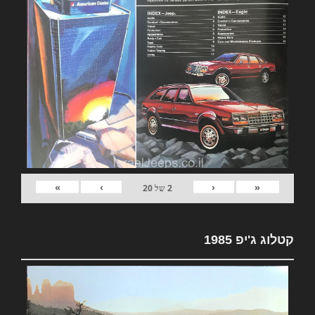
»
›
‹
«
2
של
20
קטלוג ג'יפ 1985