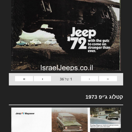
»
›
‹
«
1
של
36
קטלוג ג'יפ 1973