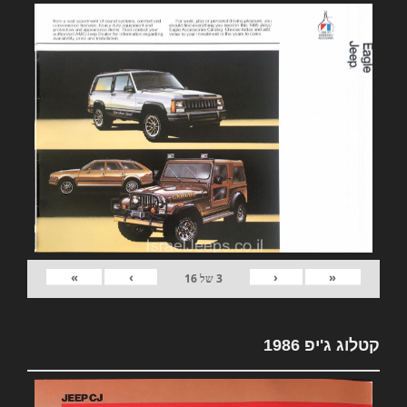
»
›
‹
«
3
של
16
קטלוג ג'יפ 1986