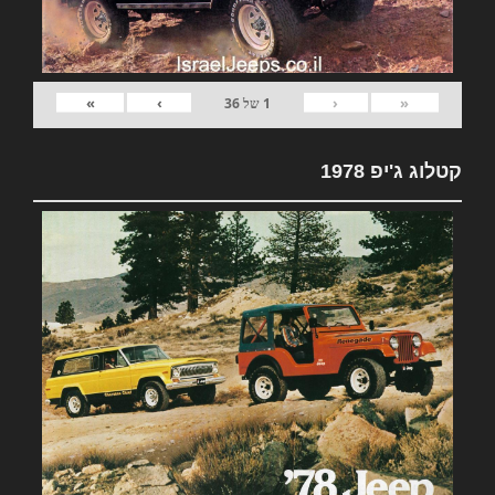
»
›
‹
«
1
של
36
קטלוג ג'יפ 1978