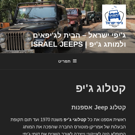
דילוג
לתוכן
ג'יפי ישראל – הבית לג'יפאים
ולמותג ג'יפ | ISRAEL JEEPS
תפריט
קטלוג ג'יפ
קטלוג Jeep אספנות
ראשית אספנו את כל
קטלוגי ג'יפ
משנת 1970 ועד תום תקופת
הבעלות של אמריקן-מוטורס החברה שהפכה את המותג
המופלא הזה לאייקוני וייצרה לאורך השנים את דגמי ג'יפי