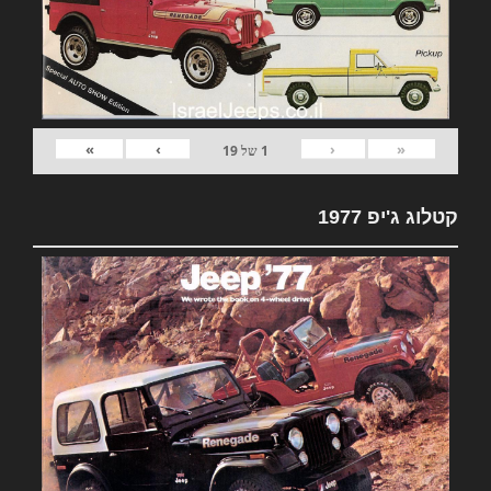
»
›
‹
«
1
של
19
קטלוג ג'יפ 1977