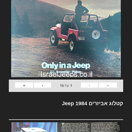
»
›
‹
«
1
של
16
קטלוג אביזרים Jeep 1984