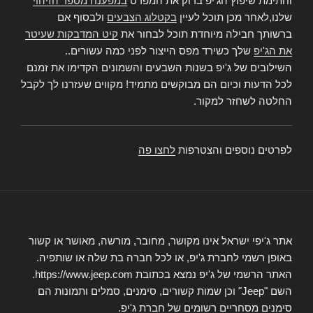
וחתימת שיפוץ הג'יפ בדוק את המפרט
במפענח מספר הזיהוי
שלנו,לאחר מכן תוכל לעיין
בקטלוג הצבעים
ולבסוף אם
ברשותך חבילה מיוחדת תוכל לבחור את
קיט המדבקות שעיטר
את הג'יפ
שלך כשירד מפס הייצור לפני כמה עשורים..
השילובים של ג'יפ בשנות השבעים והשמונים הקדימו את זמנם
לכל הדעות וכיום הם מבוקשים מתמיד! מקווים שעזרנו לך לקבל
החלטה לשחזר למקור.
לפרטים נוספים והצטרפות
לחצו פה
אתר ג'יפי ישראל אינו מקושר, מחובר, מורשה, מאושר או קשור
באופן רשמי לחברת ג'יפ, או לכל חברה בת שלה או שותפיה.
האתר הרשמי של ג'יפ נמצא בכתובת https://www.jeep.com.
השם "Jeep" וכן שמות קשורים, סימנים, סמלים ותמונות הם
סימנים מסחריים רשומים של חברת ג'יפ.