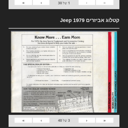
»
›
‹
«
1
של
30
קטלוג אביזרים 1979 Jeep
»
›
‹
«
3
של
40