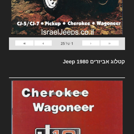
»
›
‹
«
1
של
25
קטלוג אביזרים Jeep 1980