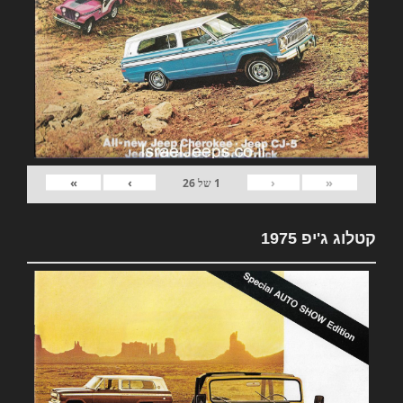
»
›
‹
«
1
של
26
קטלוג ג'יפ 1975