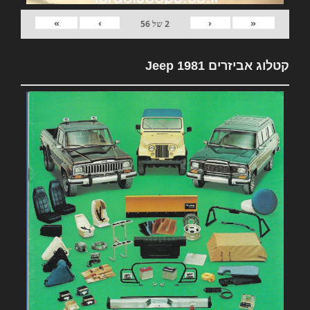
»
›
‹
«
2
של
56
קטלוג אביזרים 1981 Jeep