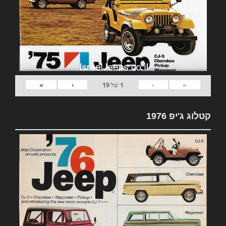
»
›
‹
«
1
של
19
קטלוג ג'יפ 1976