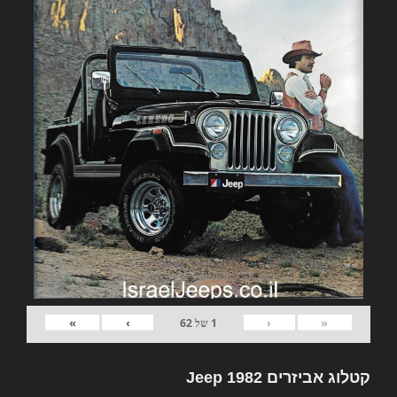
»
›
‹
«
1
של
62
קטלוג אביזרים 1982 Jeep