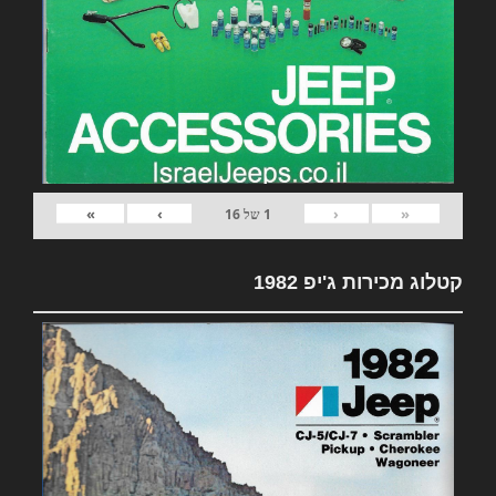
»
›
‹
«
1
של
16
קטלוג מכירות ג'יפ 1982