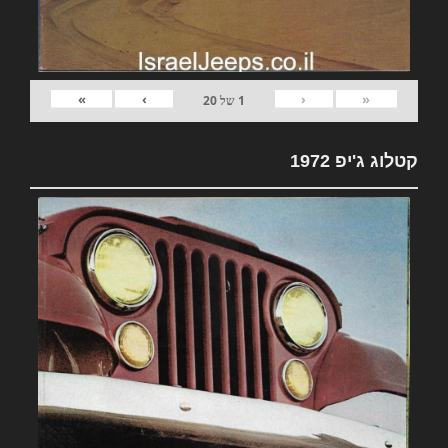
»
›
‹
«
1
של
20
קטלוג ג'יפ 1972