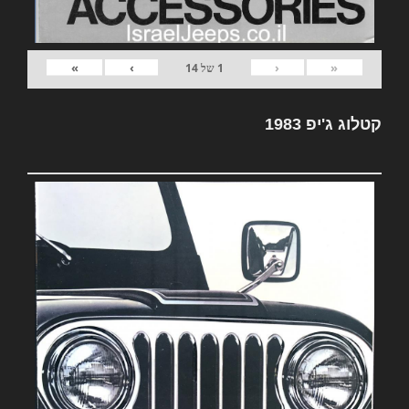
»
›
‹
«
1
של
14
קטלוג ג'יפ 1983