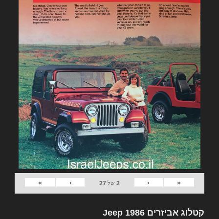
»
›
‹
«
2
של
27
קטלוג אביזרים Jeep 1986