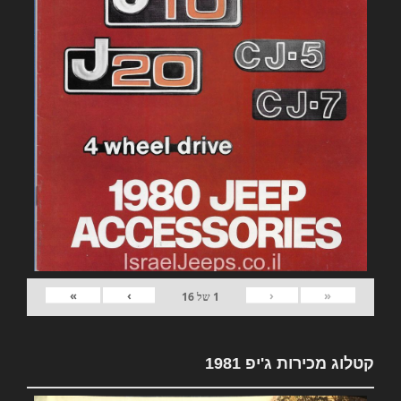
»
›
‹
«
1
של
16
קטלוג מכירות ג'יפ 1981