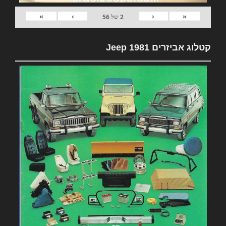
»
›
‹
«
2
של
56
קטלוג אביזרים 1981 Jeep