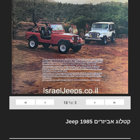
»
›
‹
«
3
של
18
קטלוג אביזרים Jeep 1985