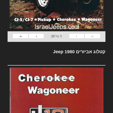
»
›
‹
«
1
של
25
קטלוג אביזרים Jeep 1980