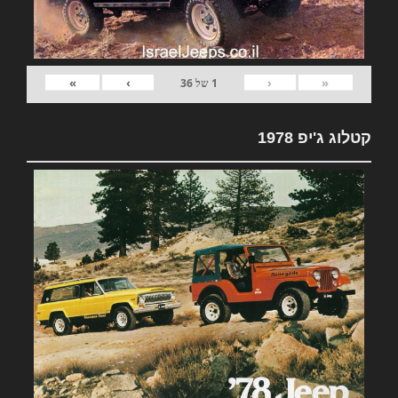
»
›
‹
«
1
של
36
קטלוג ג'יפ 1978