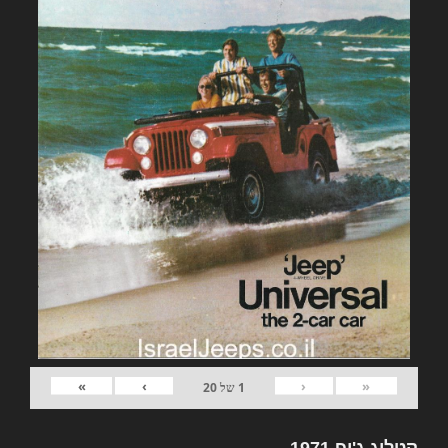
»
›
‹
«
1
של
20