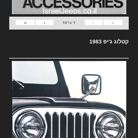
»
›
‹
«
1
של
14
קטלוג ג'יפ 1983