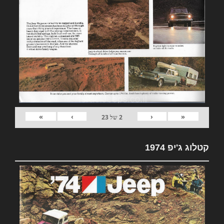
»
›
‹
«
2
של
23
קטלוג ג'יפ 1974