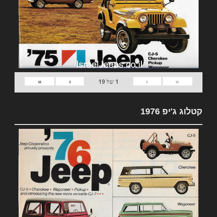
»
›
‹
«
1
של
19
קטלוג ג'יפ 1976