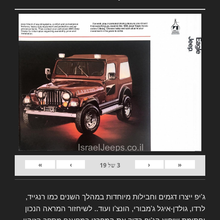
»
›
‹
«
3
של
19
ג'יפ ייצרו דגמים וחבילות מיוחדות במהלך השנים כמו רנגייד,
לרדו, גולדן-איגל ג'מבורי, הונצ'ו ועוד.. לשיחזור המראה הנכון