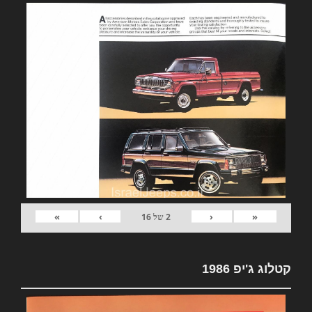
»
›
‹
«
2
של
16
קטלוג ג'יפ 1986