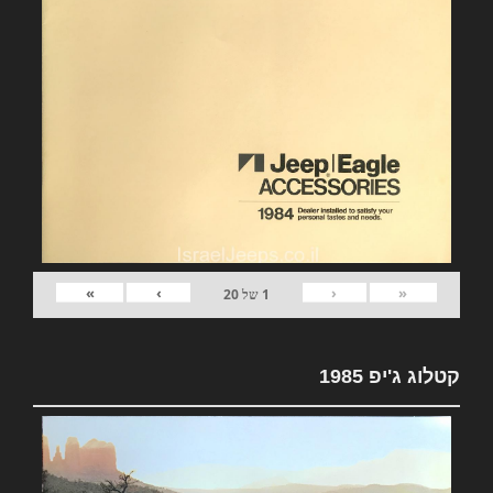
»
›
‹
«
1
של
20
קטלוג ג'יפ 1985