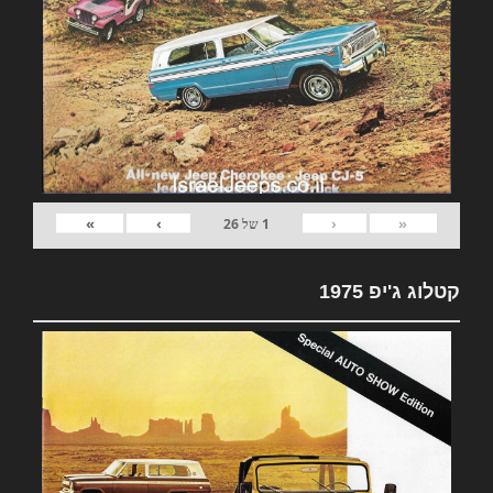
»
›
‹
«
1
של
26
קטלוג ג'יפ 1975