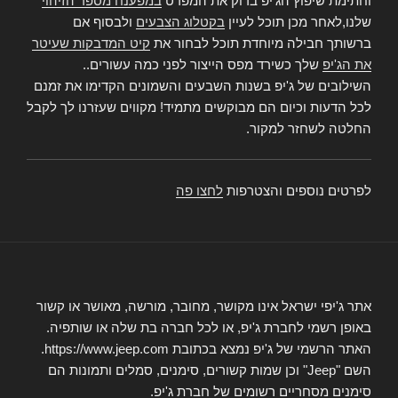
וחתימת שיפוץ הג'יפ בדוק את המפרט
במפענח מספר הזיהוי
שלנו,לאחר מכן תוכל לעיין
בקטלוג הצבעים
ולבסוף אם
ברשותך חבילה מיוחדת תוכל לבחור את
קיט המדבקות שעיטר
את הג'יפ
שלך כשירד מפס הייצור לפני כמה עשורים..
השילובים של ג'יפ בשנות השבעים והשמונים הקדימו את זמנם
לכל הדעות וכיום הם מבוקשים מתמיד! מקווים שעזרנו לך לקבל
החלטה לשחזר למקור.
לפרטים נוספים והצטרפות
לחצו פה
אתר ג'יפי ישראל אינו מקושר, מחובר, מורשה, מאושר או קשור
באופן רשמי לחברת ג'יפ, או לכל חברה בת שלה או שותפיה.
האתר הרשמי של ג'יפ נמצא בכתובת https://www.jeep.com.
השם "Jeep" וכן שמות קשורים, סימנים, סמלים ותמונות הם
סימנים מסחריים רשומים של חברת ג'יפ.