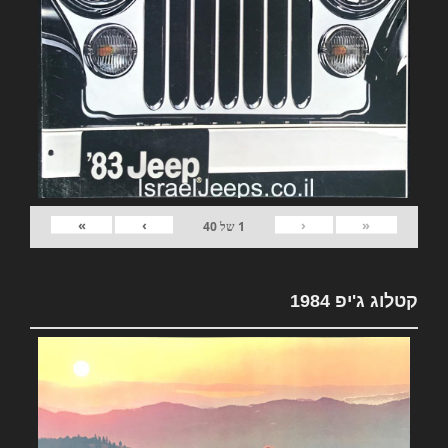
»
›
‹
«
1
של
40
קטלוג ג'יפ 1984