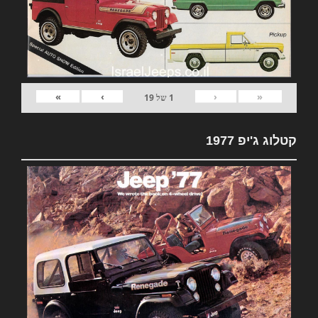
»
›
‹
«
1
של
19
קטלוג ג'יפ 1977