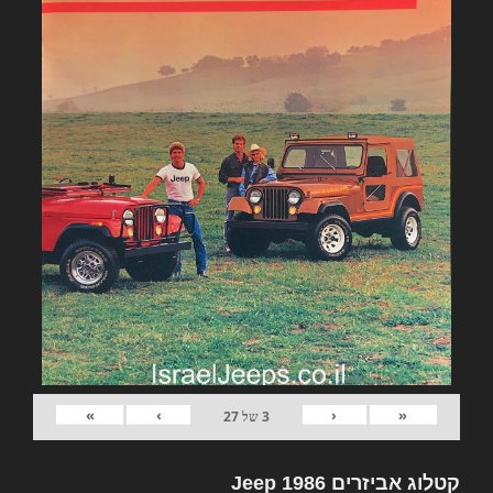
»
›
‹
«
3
של
27
קטלוג אביזרים Jeep 1986