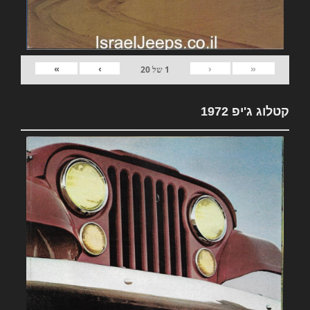
»
›
‹
«
1
של
20
קטלוג ג'יפ 1972