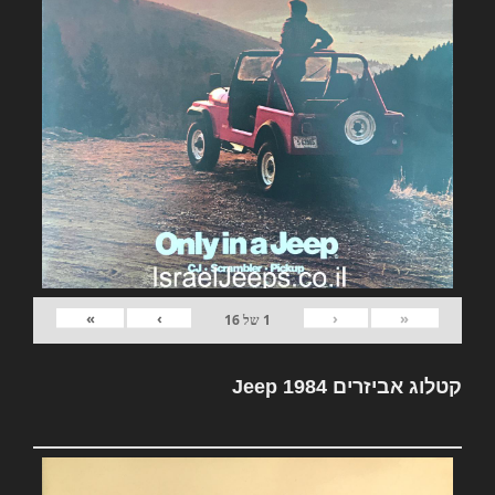
»
›
‹
«
1
של
16
קטלוג אביזרים Jeep 1984