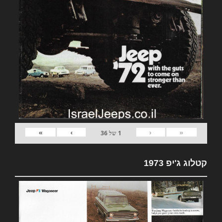
»
›
‹
«
1
של
36
קטלוג ג'יפ 1973