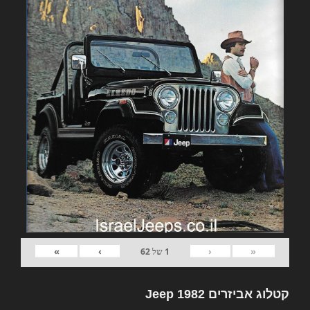
»
›
‹
«
1
של
62
קטלוג אביזרים 1982 Jeep