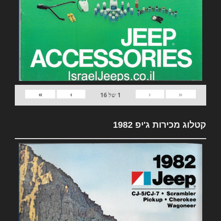
»
›
‹
«
1
של
16
קטלוג מכירות ג'יפ 1982