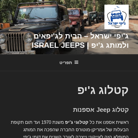
דילוג
לתוכן
ג'יפי ישראל – הבית לג'יפאים
ולמותג ג'יפ | ISRAEL JEEPS
תפריט
קטלוג ג'יפ
קטלוג Jeep אספנות
ראשית אספנו את כל
קטלוגי ג'יפ
משנת 1970 ועד תום תקופת
הבעלות של אמריקן-מוטורס החברה שהפכה את המותג
המופלא הזה לאייקוני וייצרה לאורך השנים את דגמי ג'יפי