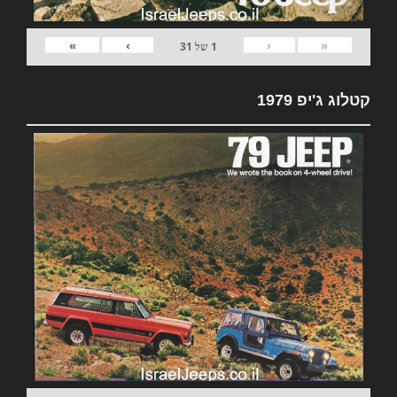
»
›
‹
«
1
של
31
קטלוג ג'יפ 1979