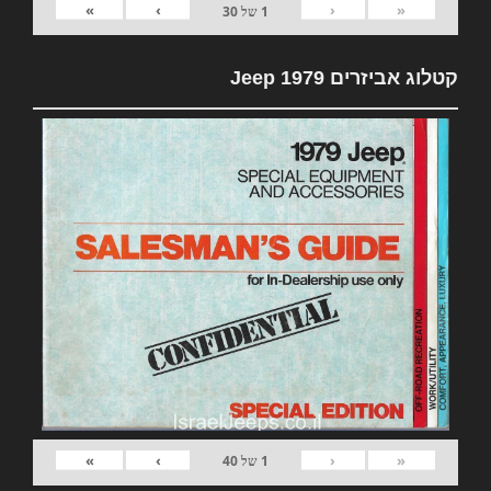
»
›
‹
«
1
של
30
קטלוג אביזרים 1979 Jeep
»
›
‹
«
1
של
40