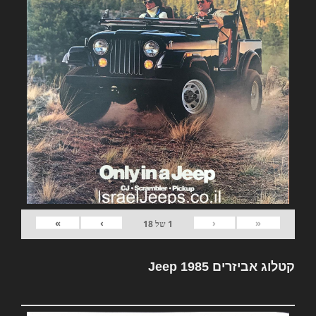
»
›
‹
«
1
של
18
קטלוג אביזרים Jeep 1985