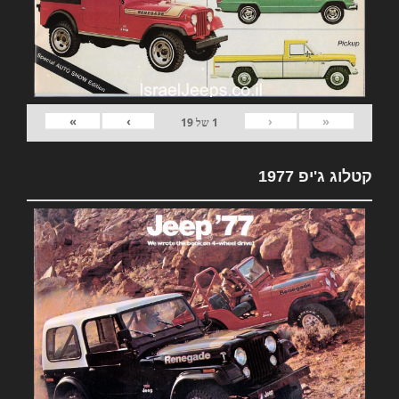
»
›
‹
«
1
של
19
קטלוג ג'יפ 1977