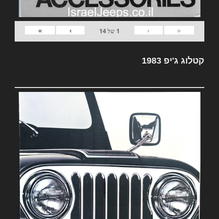
»
›
‹
«
1
של
14
קטלוג ג'יפ 1983