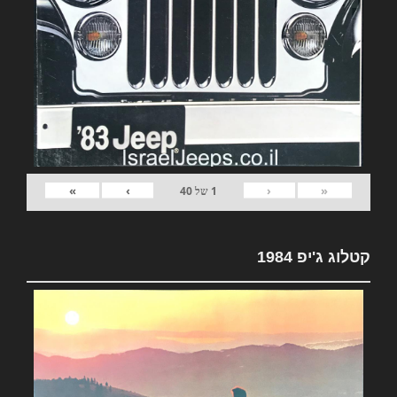
»
›
‹
«
1
של
40
קטלוג ג'יפ 1984