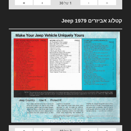
»
›
‹
«
1
של
30
קטלוג אביזרים 1979 Jeep
»
›
‹
«