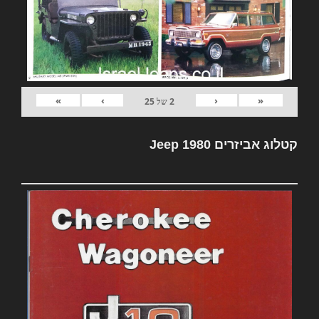
»
›
‹
«
2
של
25
קטלוג אביזרים Jeep 1980