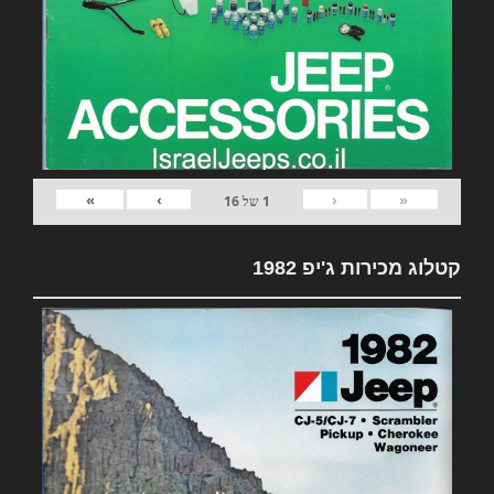
»
›
‹
«
1
של
16
קטלוג מכירות ג'יפ 1982