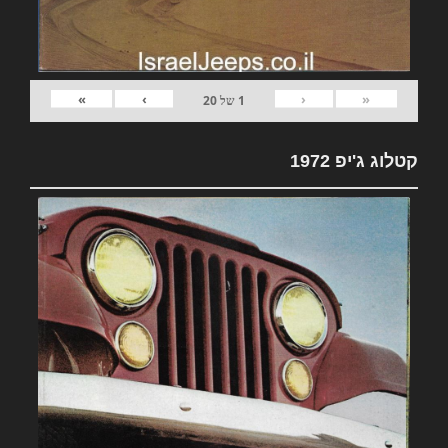
»
›
‹
«
1
של
20
קטלוג ג'יפ 1972