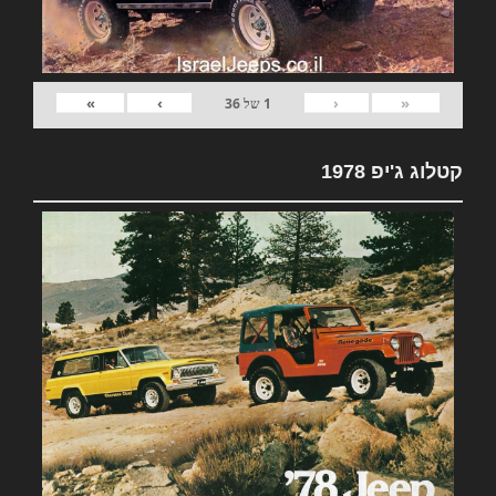
»
›
‹
«
1
של
36
קטלוג ג'יפ 1978