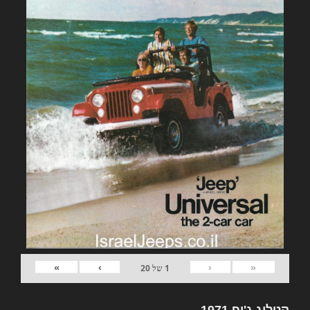
»
›
‹
«
1
של
20