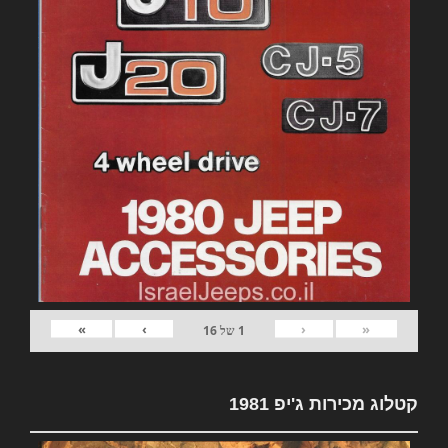
»
›
‹
«
1
של
16
קטלוג מכירות ג'יפ 1981