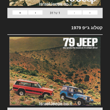
»
›
‹
«
1
של
31
קטלוג ג'יפ 1979