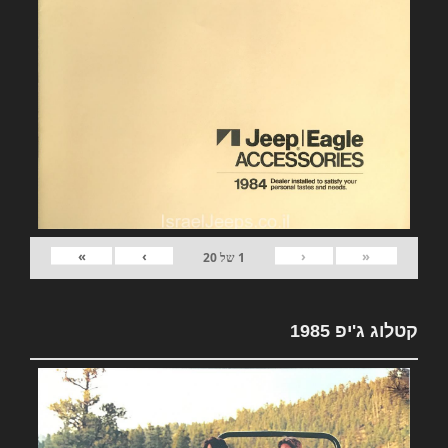
»
›
‹
«
1
של
20
קטלוג ג'יפ 1985