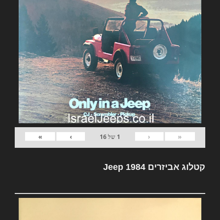
»
›
‹
«
1
של
16
קטלוג אביזרים Jeep 1984