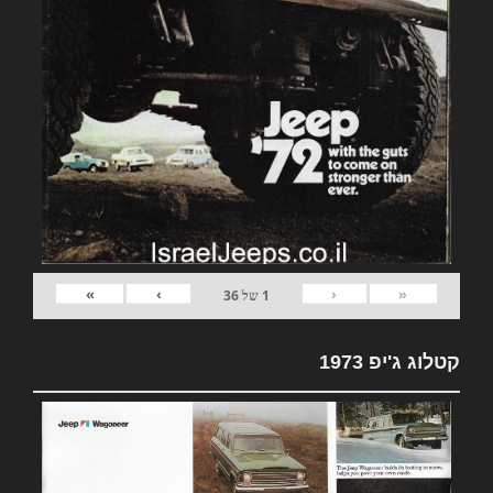
»
›
‹
«
1
של
36
קטלוג ג'יפ 1973