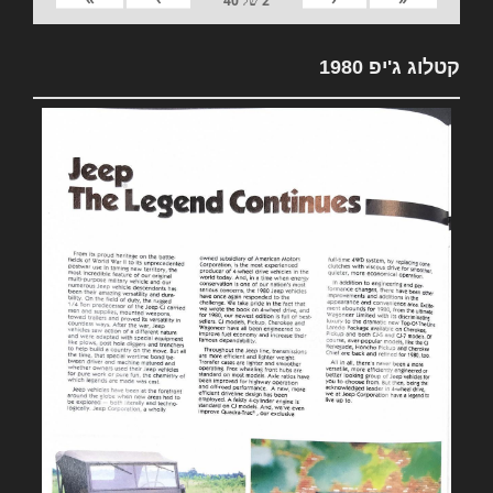
2
של
40
קטלוג ג'יפ 1980