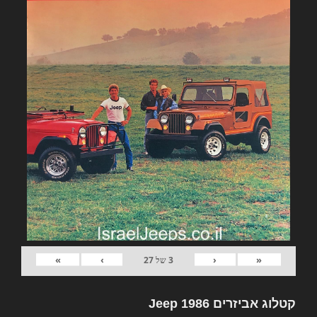
»
›
‹
«
3
של
27
קטלוג אביזרים Jeep 1986