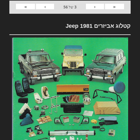
»
›
‹
«
3
של
56
קטלוג אביזרים 1981 Jeep