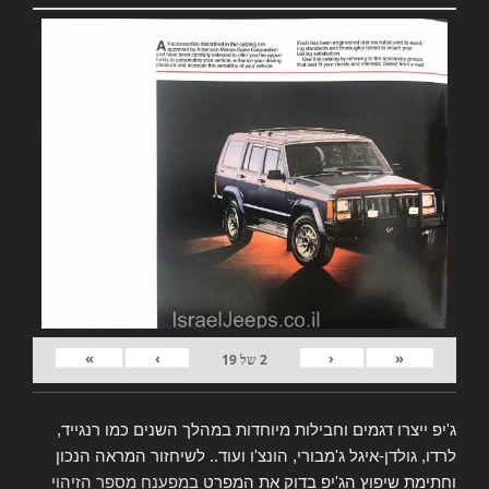
»
›
‹
«
2
של
19
ג'יפ ייצרו דגמים וחבילות מיוחדות במהלך השנים כמו רנגייד,
לרדו, גולדן-איגל ג'מבורי, הונצ'ו ועוד.. לשיחזור המראה הנכון
וחתימת שיפוץ הג'יפ בדוק את המפרט
במפענח מספר הזיהוי