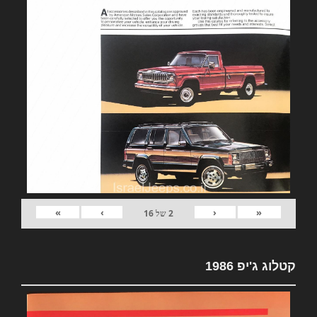
»
›
‹
«
2
של
16
קטלוג ג'יפ 1986