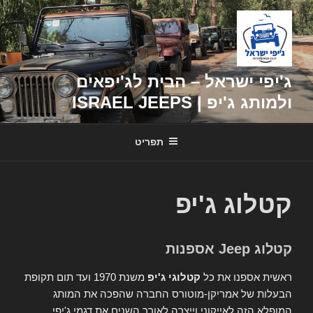
דילוג
לתוכן
ג'יפי ישראל – הבית לג'יפאים
ולמותג ג'יפ | ISRAEL JEEPS
תפריט
קטלוג ג'יפ
קטלוג Jeep אספנות
ראשית אספנו את כל
קטלוגי ג'יפ
משנת 1970 ועד תום תקופת
הבעלות של אמריקן-מוטורס החברה שהפכה את המותג
המופלא הזה לאייקוני וייצרה לאורך השנים את דגמי ג'יפי