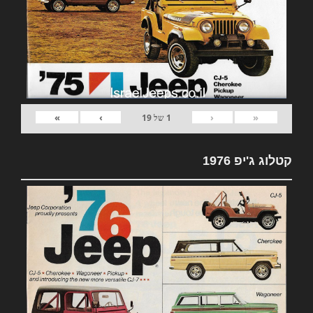
»
›
‹
«
1
של
19
קטלוג ג'יפ 1976