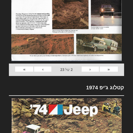
»
›
‹
«
2
של
23
קטלוג ג'יפ 1974