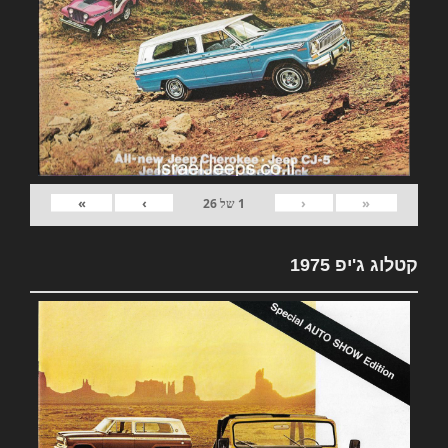
»
›
‹
«
1
של
26
קטלוג ג'יפ 1975