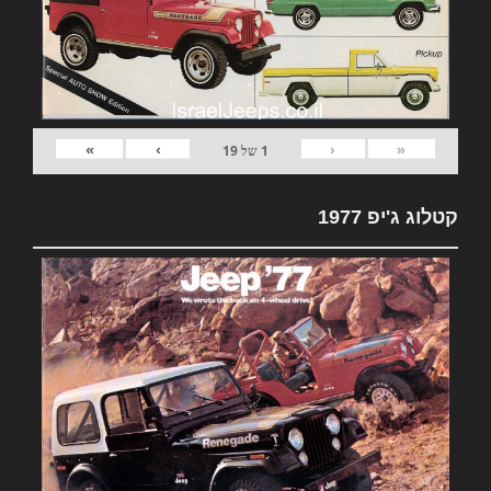
»
›
‹
«
1
של
19
קטלוג ג'יפ 1977