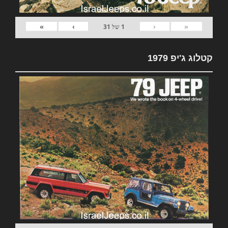
»
›
‹
«
1
של
31
קטלוג ג'יפ 1979