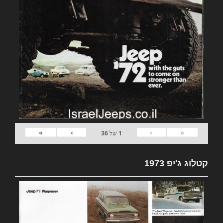
»
›
‹
«
1
של
36
קטלוג ג'יפ 1973