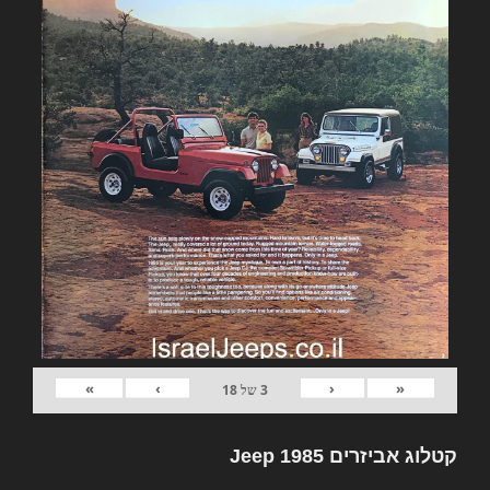
»
›
‹
«
3
של
18
קטלוג אביזרים Jeep 1985