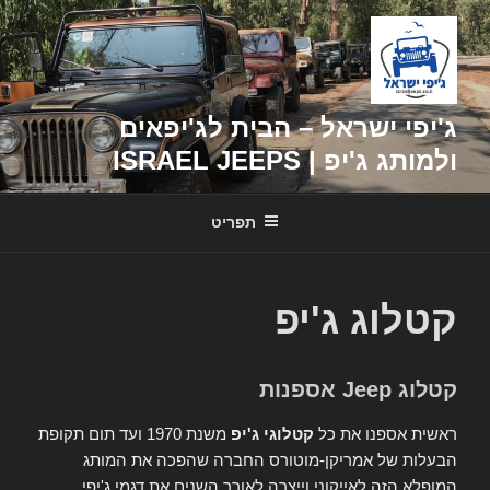
דילוג
לתוכן
ג'יפי ישראל – הבית לג'יפאים
ולמותג ג'יפ | ISRAEL JEEPS
תפריט
קטלוג ג'יפ
קטלוג Jeep אספנות
ראשית אספנו את כל
קטלוגי ג'יפ
משנת 1970 ועד תום תקופת
הבעלות של אמריקן-מוטורס החברה שהפכה את המותג
המופלא הזה לאייקוני וייצרה לאורך השנים את דגמי ג'יפי