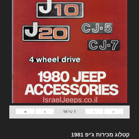
»
›
‹
«
1
של
16
קטלוג מכירות ג'יפ 1981