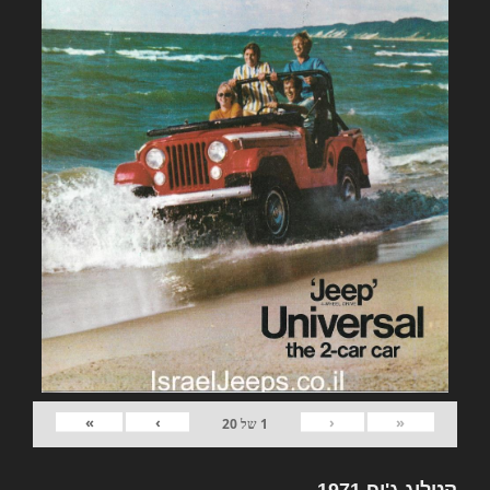
»
›
‹
«
1
של
20