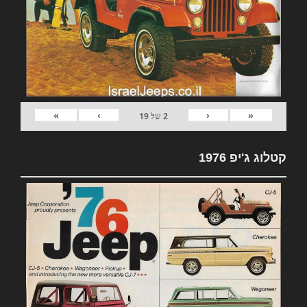
»
›
‹
«
2
של
19
קטלוג ג'יפ 1976