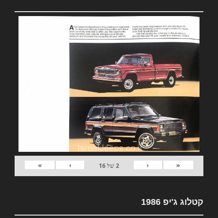
»
›
‹
«
2
של
16
קטלוג ג'יפ 1986