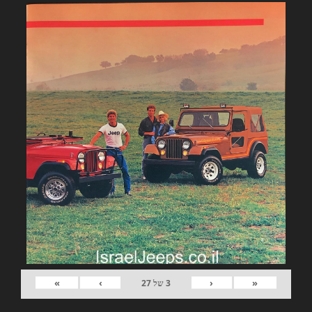
»
›
‹
«
3
של
27