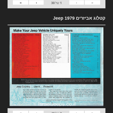
»
›
‹
«
1
של
30
קטלוג אביזרים 1979 Jeep
»
›
‹
«