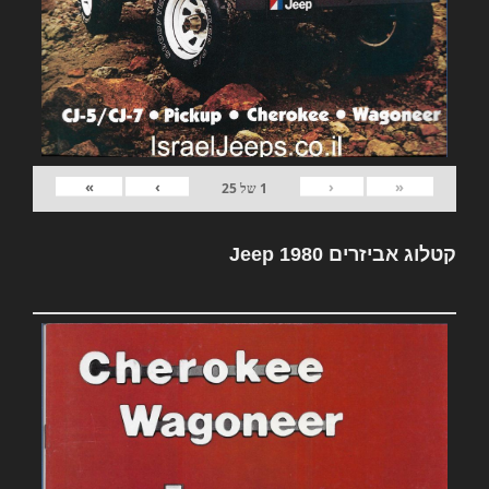
»
›
‹
«
1
של
25
קטלוג אביזרים Jeep 1980