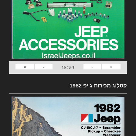
»
›
‹
«
1
של
16
קטלוג מכירות ג'יפ 1982