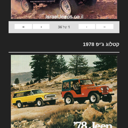
»
›
‹
«
1
של
36
קטלוג ג'יפ 1978