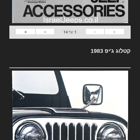
»
›
‹
«
1
של
14
קטלוג ג'יפ 1983