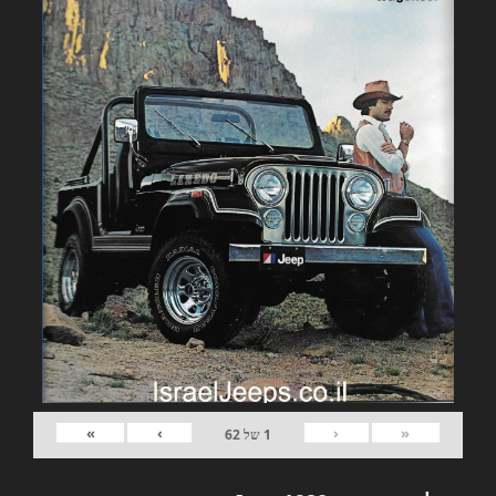
»
›
‹
«
1
של
62