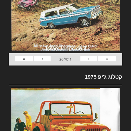
»
›
‹
«
1
של
26
קטלוג ג'יפ 1975