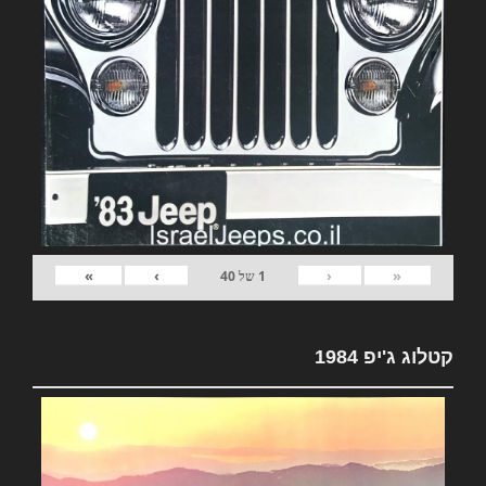
»
›
‹
«
1
של
40
קטלוג ג'יפ 1984