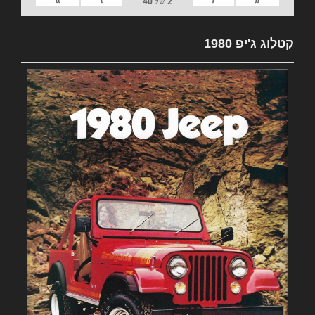
2
של
40
קטלוג ג'יפ 1980