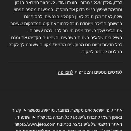
לרדו, גולדן-איגל ג'מבורי, הונצ'ו ועוד.. לשיחזור המראה הנכון
וחתימת שיפוץ הג'יפ בדוק את המפרט
במפענח מספר הזיהוי
שלנו,לאחר מכן תוכל לעיין
בקטלוג הצבעים
ולבסוף אם
ברשותך חבילה מיוחדת תוכל לבחור את
קיט המדבקות שעיטר
את הג'יפ
שלך כשירד מפס הייצור לפני כמה עשורים..
השילובים של ג'יפ בשנות השבעים והשמונים הקדימו את זמנם
לכל הדעות וכיום הם מבוקשים מתמיד! מקווים שעזרנו לך לקבל
החלטה לשחזר למקור.
לפרטים נוספים והצטרפות
לחצו פה
אתר ג'יפי ישראל אינו מקושר, מחובר, מורשה, מאושר או קשור
באופן רשמי לחברת ג'יפ, או לכל חברה בת שלה או שותפיה.
האתר הרשמי של ג'יפ נמצא בכתובת https://www.jeep.com.