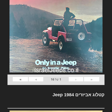
»
›
‹
«
1
של
16
קטלוג אביזרים Jeep 1984