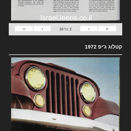
»
›
‹
«
2
של
20
קטלוג ג'יפ 1972