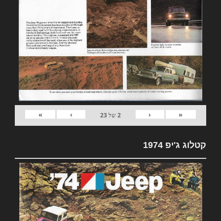
»
›
‹
«
2
של
23
קטלוג ג'יפ 1974