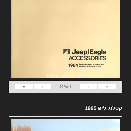
»
›
‹
«
1
של
20
קטלוג ג'יפ 1985